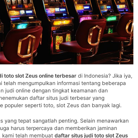
di toto slot Zeus online terbesar
di Indonesia? Jika iya,
mi telah mengumpulkan informasi tentang beberapa
n judi online dengan tingkat keamanan dan
menemukan daftar situs judi terbesar yang
populer seperti toto, slot Zeus dan banyak lagi.
tus yang tepat sangatlah penting. Selain menawarkan
 juga harus terpercaya dan memberikan jaminan
u, kami telah membuat
daftar situs judi toto slot Zeus