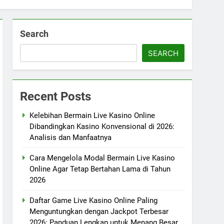
Search
SEARCH
Recent Posts
Kelebihan Bermain Live Kasino Online
Dibandingkan Kasino Konvensional di 2026:
Analisis dan Manfaatnya
Cara Mengelola Modal Bermain Live Kasino
Online Agar Tetap Bertahan Lama di Tahun
2026
Daftar Game Live Kasino Online Paling
Menguntungkan dengan Jackpot Terbesar
2026: Panduan Lengkap untuk Menang Besar