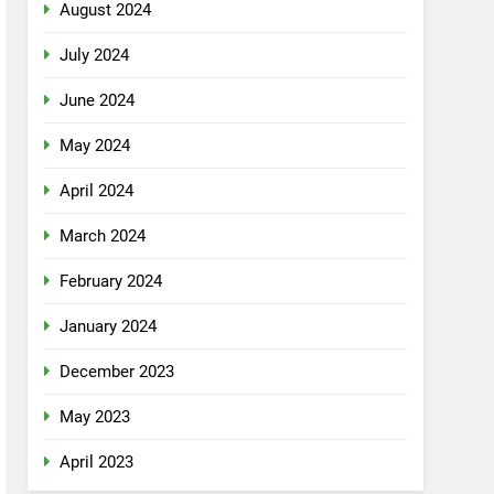
August 2024
July 2024
June 2024
May 2024
April 2024
March 2024
February 2024
January 2024
December 2023
May 2023
April 2023