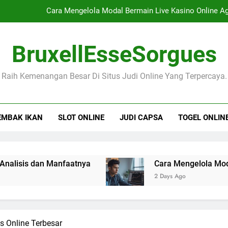
Cara Mengelola Modal Bermain Live Kasino Online Ag
Daftar Game Live Kasino Online Paling Menguntungkan dengan Ja
BruxellEsseSorgues
ngapa Live Kasino Online Semakin Populer di Indonesia Sepanjang
Raih Kemenangan Besar Di Situs Judi Online Yang Terpercaya.
elebihan Bermain Live Kasino Online Dibandingkan Kasino Konvensi
Cara Mengelola Modal Bermain Live Kasino Online Ag
EMBAK IKAN
SLOT ONLINE
JUDI CAPSA
TOGEL ONLIN
Daftar Game Live Kasino Online Paling Menguntungkan dengan Ja
ngapa Live Kasino Online Semakin Populer di Indonesia Sepanjang
anfaatnya
Cara Mengelola Modal Bermain Live
2 Days Ago
us Online Terbesar