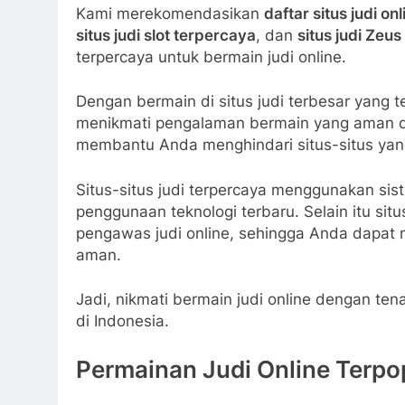
Kami merekomendasikan
daftar situs judi on
situs judi slot terpercaya
, dan
situs judi Zeus
terpercaya untuk bermain judi online.
Dengan bermain di situs judi terbesar yang t
menikmati pengalaman bermain yang aman da
membantu Anda menghindari situs-situs yang
Situs-situs judi terpercaya menggunakan si
penggunaan teknologi terbaru. Selain itu situs
pengawas judi online, sehingga Anda dapat 
aman.
Jadi, nikmati bermain judi online dengan ten
di Indonesia.
Permainan Judi Online Terpop