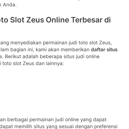
k Anda.
to Slot Zeus Online Terbesar di
ang menyediakan permainan judi toto slot Zeus,
alam bagian ini, kami akan memberikan
daftar situs
a. Berikut adalah beberapa situs judi online
toto slot Zeus dan lainnya:
n berbagai permainan judi online yang dapat
pat memilih situs yang sesuai dengan preferensi