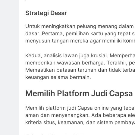
Strategi Dasar
Untuk meningkatkan peluang menang dalam 
dasar. Pertama, pemilihan kartu yang tepat 
menyusun tangan mereka agar memiliki komb
Kedua, analisis lawan juga krusial. Memperh
memberikan wawasan berharga. Terakhir, pem
Memastikan batasan taruhan dan tidak ter
keuangan selama bermain.
Memilih Platform Judi Capsa
Memilih platform judi Capsa online yang te
aman dan menyenangkan. Ada beberapa elem
kriteria situs, keamanan, dan sistem pembay