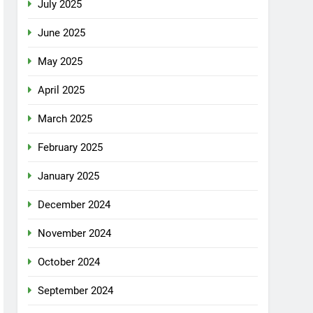
July 2025
June 2025
May 2025
April 2025
March 2025
February 2025
January 2025
December 2024
November 2024
October 2024
September 2024