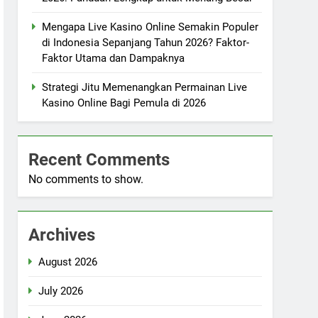
Mengapa Live Kasino Online Semakin Populer
di Indonesia Sepanjang Tahun 2026? Faktor-
Faktor Utama dan Dampaknya
Strategi Jitu Memenangkan Permainan Live
Kasino Online Bagi Pemula di 2026
Recent Comments
No comments to show.
Archives
August 2026
July 2026