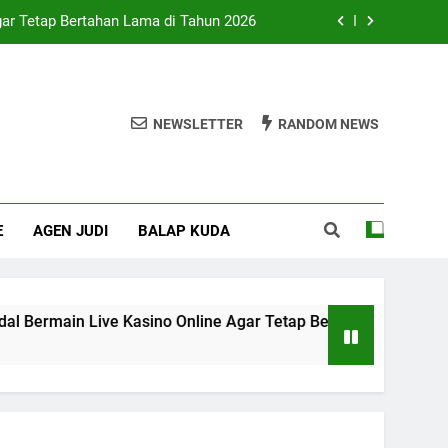
ar Tetap Bertahan Lama di Tahun 2026
ckpot Terbesar 2026: Panduan Lengkap
untuk Menang Besar
 Tahun 2026? Faktor-Faktor Utama dan
NEWSLETTER
RANDOM NEWS
Dampaknya
onal di 2026: Analisis dan Manfaatnya
ar Tetap Bertahan Lama di Tahun 2026
E
AGEN JUDI
BALAP KUDA
ckpot Terbesar 2026: Panduan Lengkap
untuk Menang Besar
 Tahun 2026? Faktor-Faktor Utama dan
Dampaknya
e Kasino Online Agar Tetap Bertahan Lama di Tahun 2026