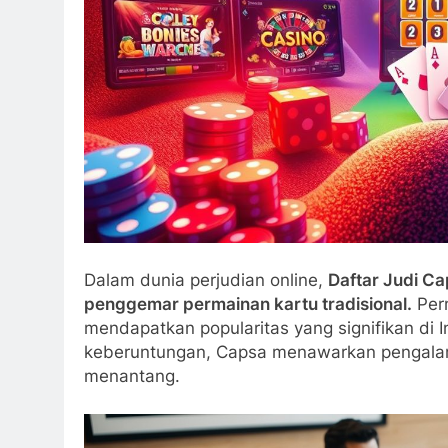
Dalam dunia perjudian online,
Daftar Judi C
penggemar permainan kartu tradisional.
Perm
mendapatkan popularitas yang signifikan di
keberuntungan, Capsa menawarkan pengalam
menantang.