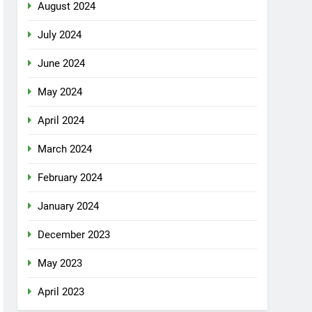
August 2024
July 2024
June 2024
May 2024
April 2024
March 2024
February 2024
January 2024
December 2023
May 2023
April 2023