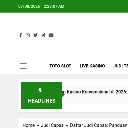
Skip
07/08/2026
2:28:08 AM
to
content
Me
K
TOTO SLOT
LIVE KASINO
JUDI T
Me
ine Dibandingkan Kasino Konvensional di 2026: Analisis dan 
HEADLINES
Home
Judi Capsa
Daftar Judi Capsa: Pandua