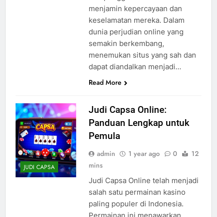
menjamin kepercayaan dan
keselamatan mereka. Dalam
dunia perjudian online yang
semakin berkembang,
menemukan situs yang sah dan
dapat diandalkan menjadi…
Read More
Judi Capsa Online:
Panduan Lengkap untuk
Pemula
admin
1 year ago
0
12
mins
JUDI CAPSA
Judi Capsa Online telah menjadi
salah satu permainan kasino
paling populer di Indonesia.
Permainan ini menawarkan