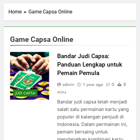
Home
Game Capsa Online
Game Capsa Online
Bandar Judi Capsa:
Panduan Lengkap untuk
Pemain Pemula
admin
1 year ago
0
8
mins
JUDI CAPSA
Bandar judi capsa telah menjadi
salah satu permainan kartu yang
populer di kalangan penjudi di
Indonesia. Dalam permainan ini,
pemain bersaing untuk
mendapatkan kombinasi kartu