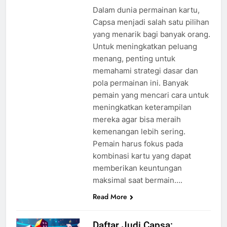
Dalam dunia permainan kartu,
Capsa menjadi salah satu pilihan
yang menarik bagi banyak orang.
Untuk meningkatkan peluang
menang, penting untuk
memahami strategi dasar dan
pola permainan ini. Banyak
pemain yang mencari cara untuk
meningkatkan keterampilan
mereka agar bisa meraih
kemenangan lebih sering.
Pemain harus fokus pada
kombinasi kartu yang dapat
memberikan keuntungan
maksimal saat bermain….
Read More
Daftar Judi Capsa: