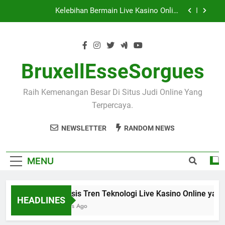
Skip
Inovasi Terkini
Kelebihan Bermain Live Kasino Online
to
Dibandingkan Kasino Konvensional di 2026:
Analisis dan Manfaatnya
content
Cara Mengelola Modal Bermain Live Kasino
Online Agar Tetap Bertahan Lama di Tahun 2026
Daftar Game Live Kasino Online Paling
Menguntungkan dengan Jackpot Terbesar 2026:
BruxellEsseSorgues
Panduan Lengkap untuk Menang Besar
Analisis Tren Teknologi Live Kasino Online yang
Mengubah Pengalaman Bermain 2026 Dengan
Raih Kemenangan Besar Di Situs Judi Online Yang
Inovasi Terkini
Kelebihan Bermain Live Kasino Online
Terpercaya.
Dibandingkan Kasino Konvensional di 2026:
Analisis dan Manfaatnya
Cara Mengelola Modal Bermain Live Kasino
NEWSLETTER
RANDOM NEWS
Online Agar Tetap Bertahan Lama di Tahun 2026
Daftar Game Live Kasino Online Paling
Menguntungkan dengan Jackpot Terbesar 2026:
Panduan Lengkap untuk Menang Besar
MENU
Analisis Tren Teknologi Live Kasino Online yang
HEADLINES
5 Hours Ago