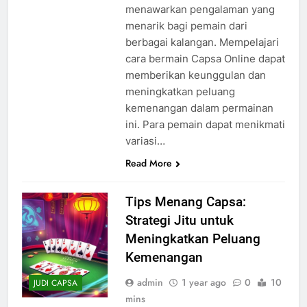
menawarkan pengalaman yang
menarik bagi pemain dari
berbagai kalangan. Mempelajari
cara bermain Capsa Online dapat
memberikan keunggulan dan
meningkatkan peluang
kemenangan dalam permainan
ini. Para pemain dapat menikmati
variasi…
Read More
Tips Menang Capsa:
Strategi Jitu untuk
Meningkatkan Peluang
Kemenangan
admin
1 year ago
0
10
JUDI CAPSA
mins