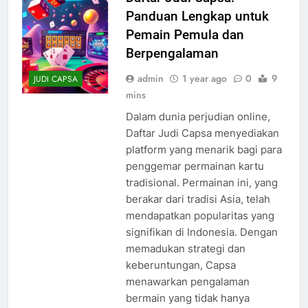
Panduan Lengkap untuk
Pemain Pemula dan
Berpengalaman
admin
1 year ago
0
9
JUDI CAPSA
mins
Dalam dunia perjudian online,
Daftar Judi Capsa menyediakan
platform yang menarik bagi para
penggemar permainan kartu
tradisional. Permainan ini, yang
berakar dari tradisi Asia, telah
mendapatkan popularitas yang
signifikan di Indonesia. Dengan
memadukan strategi dan
keberuntungan, Capsa
menawarkan pengalaman
bermain yang tidak hanya