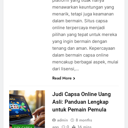
platform yang tidak hanya
menawarkan keuntungan yang
menarik, tetapi juga keamanan
dalam bermain. Situs capsa
online terpercaya menjadi
pilihan yang tepat untuk mereka
yang ingin bermain dengan
tenang dan aman. Kepercayaan
dalam bermain capsa online
mencakup berbagai aspek, mulai
dari lisensi,…
Read More
Judi Capsa Online Uang
Asli: Panduan Lengkap
untuk Pemain Pemula
admin
8 months
ago
0
16 mins