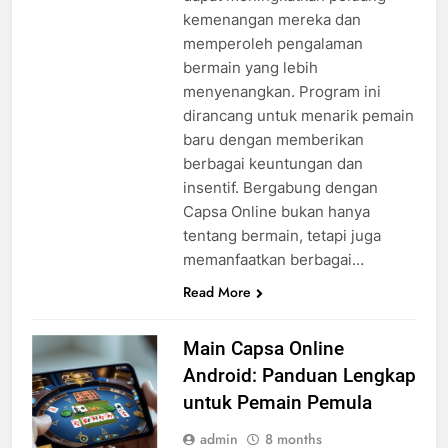
kemenangan mereka dan
memperoleh pengalaman
bermain yang lebih
menyenangkan. Program ini
dirancang untuk menarik pemain
baru dengan memberikan
berbagai keuntungan dan
insentif. Bergabung dengan
Capsa Online bukan hanya
tentang bermain, tetapi juga
memanfaatkan berbagai…
Read More
Main Capsa Online
Android: Panduan Lengkap
untuk Pemain Pemula
admin
8 months