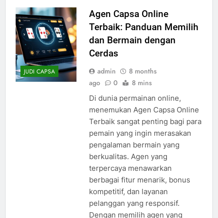
Agen Capsa Online
Terbaik: Panduan Memilih
dan Bermain dengan
Cerdas
admin
8 months
JUDI CAPSA
ago
0
8 mins
Di dunia permainan online,
menemukan Agen Capsa Online
Terbaik sangat penting bagi para
pemain yang ingin merasakan
pengalaman bermain yang
berkualitas. Agen yang
terpercaya menawarkan
berbagai fitur menarik, bonus
kompetitif, dan layanan
pelanggan yang responsif.
Dengan memilih agen yang