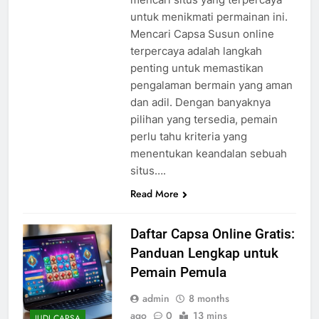
untuk menikmati permainan ini.
Mencari Capsa Susun online
terpercaya adalah langkah
penting untuk memastikan
pengalaman bermain yang aman
dan adil. Dengan banyaknya
pilihan yang tersedia, pemain
perlu tahu kriteria yang
menentukan keandalan sebuah
situs….
Read More
Daftar Capsa Online Gratis:
Panduan Lengkap untuk
Pemain Pemula
admin
8 months
ago
0
13 mins
JUDI CAPSA