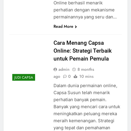
Online berhasil menarik
perhatian dengan mekanisme
permainannya yang seru dan…
Read More
Cara Menang Capsa
Online: Strategi Terbaik
untuk Pemain Pemula
admin
8 months
ago
0
10 mins
JUDI CAPSA
Dalam dunia permainan online,
Capsa Susun telah menarik
perhatian banyak pemain.
Banyak yang mencari cara untuk
meningkatkan peluang mereka
meraih kemenangan. Strategi
yang tepat dan pemahaman