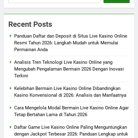
Recent Posts
Panduan Daftar dan Deposit di Situs Live Kasino Online
Resmi Tahun 2026: Langkah Mudah untuk Memulai
Permainan Anda
Analisis Tren Teknologi Live Kasino Online yang
Mengubah Pengalaman Bermain 2026 Dengan Inovasi
Terkini
Kelebihan Bermain Live Kasino Online Dibandingkan
Kasino Konvensional di 2026: Analisis dan Manfaatnya
Cara Mengelola Modal Bermain Live Kasino Online Agar
Tetap Bertahan Lama di Tahun 2026
Daftar Game Live Kasino Online Paling Menguntungkan
dengan Jackpot Terbesar 2026: Panduan Lengkap untuk