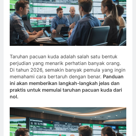
Taruhan pacuan kuda adalah salah satu bentuk
perjudian yang menarik perhatian banyak orang.
Di tahun 2026, semakin banyak pemula yang ingin
memahami cara bertaruh dengan benar.
Panduan
ini akan memberikan langkah-langkah jelas dan
praktis untuk memulai taruhan pacuan kuda dari
nol.