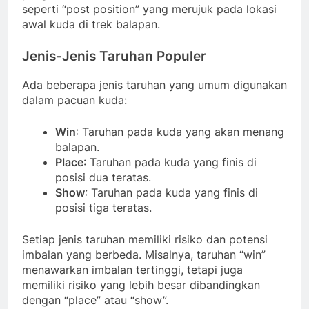
seperti “post position” yang merujuk pada lokasi
awal kuda di trek balapan.
Jenis-Jenis Taruhan Populer
Ada beberapa jenis taruhan yang umum digunakan
dalam pacuan kuda:
Win
: Taruhan pada kuda yang akan menang
balapan.
Place
: Taruhan pada kuda yang finis di
posisi dua teratas.
Show
: Taruhan pada kuda yang finis di
posisi tiga teratas.
Setiap jenis taruhan memiliki risiko dan potensi
imbalan yang berbeda. Misalnya, taruhan “win”
menawarkan imbalan tertinggi, tetapi juga
memiliki risiko yang lebih besar dibandingkan
dengan “place” atau “show”.