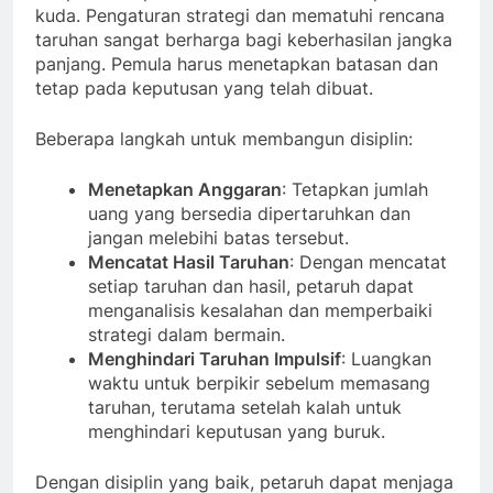
kuda. Pengaturan strategi dan mematuhi rencana
taruhan sangat berharga bagi keberhasilan jangka
panjang. Pemula harus menetapkan batasan dan
tetap pada keputusan yang telah dibuat.
Beberapa langkah untuk membangun disiplin:
Menetapkan Anggaran
: Tetapkan jumlah
uang yang bersedia dipertaruhkan dan
jangan melebihi batas tersebut.
Mencatat Hasil Taruhan
: Dengan mencatat
setiap taruhan dan hasil, petaruh dapat
menganalisis kesalahan dan memperbaiki
strategi dalam bermain.
Menghindari Taruhan Impulsif
: Luangkan
waktu untuk berpikir sebelum memasang
taruhan, terutama setelah kalah untuk
menghindari keputusan yang buruk.
Dengan disiplin yang baik, petaruh dapat menjaga