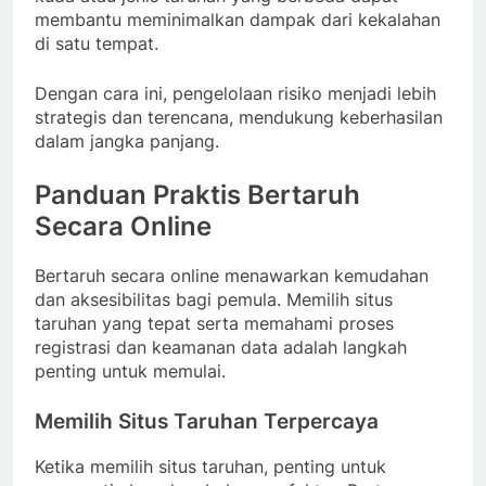
membantu meminimalkan dampak dari kekalahan
di satu tempat.
Dengan cara ini, pengelolaan risiko menjadi lebih
strategis dan terencana, mendukung keberhasilan
dalam jangka panjang.
Panduan Praktis Bertaruh
Secara Online
Bertaruh secara online menawarkan kemudahan
dan aksesibilitas bagi pemula. Memilih situs
taruhan yang tepat serta memahami proses
registrasi dan keamanan data adalah langkah
penting untuk memulai.
Memilih Situs Taruhan Terpercaya
Ketika memilih situs taruhan, penting untuk