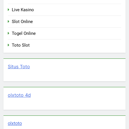
Live Kasino
Slot Online
Togel Online
Toto Slot
Situs Toto
olxtoto 4d
olxtoto