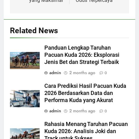
yang Maksimal
Odds Terpercaya
Related News
Panduan Lengkap Taruhan
Pacuan Kuda 2026: Eksplorasi
Jenis Bet dan Strategi Terbaik
admin
2 months ago
0
Cara Prediksi Hasil Pacuan Kuda
2026 Berdasarkan Data dan
Performa Kuda yang Akurat
admin
2 months ago
0
Rahasia Menang Taruhan Pacuan
Kuda 2026: Analisis Joki dan
Track untuk Sukses