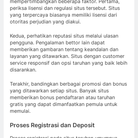
mempertimbangkan beberapa faktor. Pertama,
periksa lisensi dan regulasi situs tersebut. Situs
yang terpercaya biasanya memiliki lisensi dari
otoritas perjudian yang diakui.
Kedua, perhatikan reputasi situs melalui ulasan
pengguna. Pengalaman bettor lain dapat
memberikan gambaran tentang keandalan dan
layanan yang ditawarkan. Situs dengan customer
service responsif dan opsi taruhan yang baik lebih
disarankan.
Terakhir, bandingkan berbagai promosi dan bonus
yang ditawarkan setiap situs. Banyak situs
memberikan bonus pendaftaran atau taruhan
gratis yang dapat dimanfaatkan pemula untuk
memulai.
Proses Registrasi dan Deposit
Proses registrasi pada situs taruhan umumnya