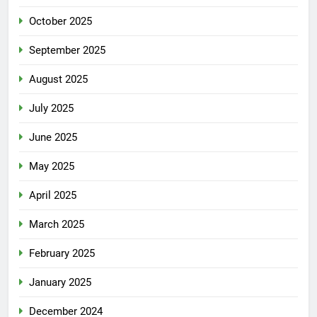
October 2025
September 2025
August 2025
July 2025
June 2025
May 2025
April 2025
March 2025
February 2025
January 2025
December 2024