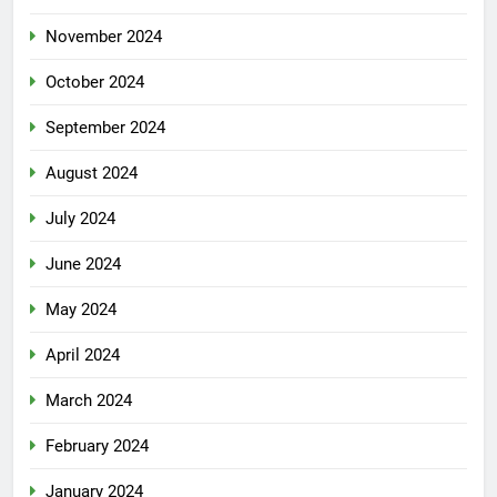
November 2024
October 2024
September 2024
August 2024
July 2024
June 2024
May 2024
April 2024
March 2024
February 2024
January 2024