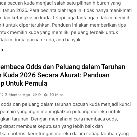
ada pacuan kuda menjadi salah satu pilihan hiburan yang
i tahun 2026. Para pecinta olahraga ini tidak hanya menikmati
 dan ketangkasan kuda, tetapi juga tantangan dalam memilih
rit untuk dipertaruhkan. Panduan ini akan memberikan tips
ntuk memilih kuda yang memiliki peluang terbaik untuk
Dalam dunia pacuan kuda, ada banyak…
embaca Odds dan Peluang dalam Taruhan
 Kuda 2026 Secara Akurat: Panduan
p Untuk Pemula
2 Months Ago
0
10 Mins
odds dan peluang dalam taruhan pacuan kuda menjadi kunci
 pemain yang ingin meningkatkan peluang mereka untuk
kan taruhan. Dengan memahami cara membaca odds,
g dapat membuat keputusan yang lebih baik dan
tkan potensi keuntungan mereka dalam setiap taruhan yang