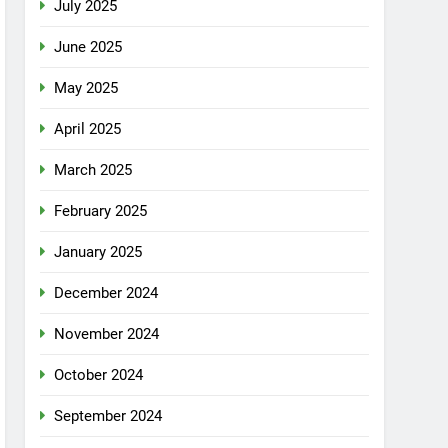
July 2025
June 2025
May 2025
April 2025
March 2025
February 2025
January 2025
December 2024
November 2024
October 2024
September 2024