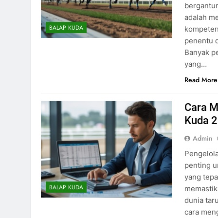
bergantun
adalah me
BALAP KUDA
kompeten 
penentu 
Banyak pe
yang…
Read More
Cara M
Kuda 2
Admin
Pengelola
penting u
yang tep
BALAP KUDA
memastik
dunia tar
cara meng