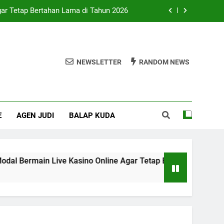
ar Tetap Bertahan Lama di Tahun 2026
ckpot Terbesar 2026: Panduan Lengkap
untuk Menang Besar
 Tahun 2026? Faktor-Faktor Utama dan
NEWSLETTER
RANDOM NEWS
Dampaknya
onal di 2026: Analisis dan Manfaatnya
ar Tetap Bertahan Lama di Tahun 2026
E
AGEN JUDI
BALAP KUDA
ckpot Terbesar 2026: Panduan Lengkap
untuk Menang Besar
 Tahun 2026? Faktor-Faktor Utama dan
Dampaknya
ive Kasino Online Agar Tetap Bertahan Lama di Tahun 2026