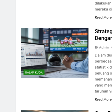
dilakukan
mereka d
Read More
Strate
Dengan
Admin
Dalam dun
perbedaan
statistik
BALAP KUDA
peluang s
memahami 
yang memp
taruhan 
Read More