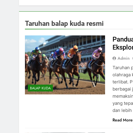
Taruhan balap kuda resmi
Pandua
Eksplor
Admin
Taruhan 
olahraga 
terlibat
BALAP KUDA
berbagai 
memaksim
yang tepa
dan lebih
Read More