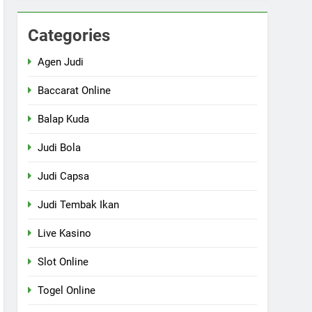
Categories
Agen Judi
Baccarat Online
Balap Kuda
Judi Bola
Judi Capsa
Judi Tembak Ikan
Live Kasino
Slot Online
Togel Online