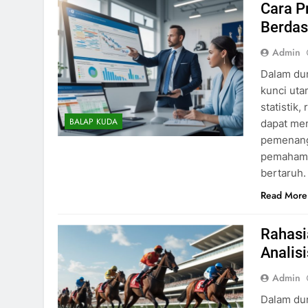
Cara P
Berdas
Admin
Dalam dun
kunci ut
statistik
BALAP KUDA
dapat mem
pemenang
pemahaman
bertaruh.
Read More
Rahasi
Analis
Admin
Dalam dun