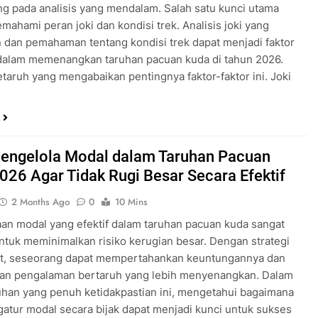
g pada analisis yang mendalam. Salah satu kunci utama
mahami peran joki dan kondisi trek. Analisis joki yang
dan pemahaman tentang kondisi trek dapat menjadi faktor
dalam memenangkan taruhan pacuan kuda di tahun 2026.
taruh yang mengabaikan pentingnya faktor-faktor ini. Joki
engelola Modal dalam Taruhan Pacuan
026 Agar Tidak Rugi Besar Secara Efektif
2 Months Ago
0
10 Mins
an modal yang efektif dalam taruhan pacuan kuda sangat
ntuk meminimalkan risiko kerugian besar. Dengan strategi
at, seseorang dapat mempertahankan keuntungannya dan
an pengalaman bertaruh yang lebih menyenangkan. Dalam
uhan yang penuh ketidakpastian ini, mengetahui bagaimana
atur modal secara bijak dapat menjadi kunci untuk sukses