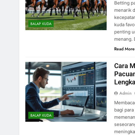
Betting p
menarik d
kecepatan
BALAP KUDA
kuda favo
penting u
menang. 
Read More
Cara M
Pacuan
Lengka
Admin
Membaca 
bagi para
BALAP KUDA
memenang
seseoran
meningka