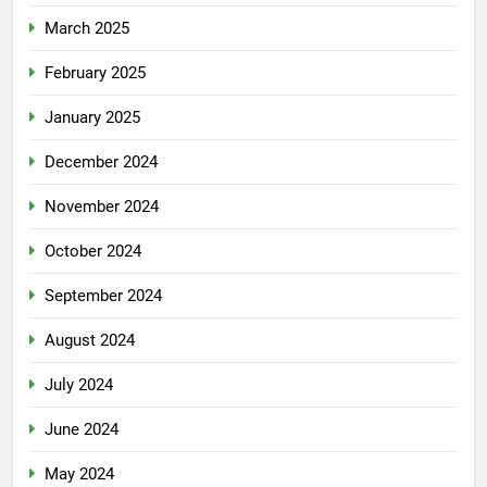
March 2025
February 2025
January 2025
December 2024
November 2024
October 2024
September 2024
August 2024
July 2024
June 2024
May 2024