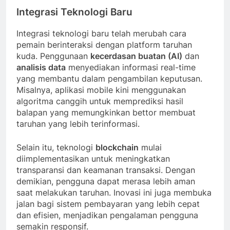
Integrasi Teknologi Baru
Integrasi teknologi baru telah merubah cara
pemain berinteraksi dengan platform taruhan
kuda. Penggunaan
kecerdasan buatan (AI)
dan
analisis data
menyediakan informasi real-time
yang membantu dalam pengambilan keputusan.
Misalnya, aplikasi mobile kini menggunakan
algoritma canggih untuk memprediksi hasil
balapan yang memungkinkan bettor membuat
taruhan yang lebih terinformasi.
Selain itu, teknologi
blockchain
mulai
diimplementasikan untuk meningkatkan
transparansi dan keamanan transaksi. Dengan
demikian, pengguna dapat merasa lebih aman
saat melakukan taruhan. Inovasi ini juga membuka
jalan bagi sistem pembayaran yang lebih cepat
dan efisien, menjadikan pengalaman pengguna
semakin responsif.