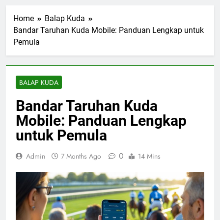
Home
Balap Kuda
Bandar Taruhan Kuda Mobile: Panduan Lengkap untuk
Pemula
BALAP KUDA
Bandar Taruhan Kuda
Mobile: Panduan Lengkap
untuk Pemula
0
Admin
7 Months Ago
14 Mins