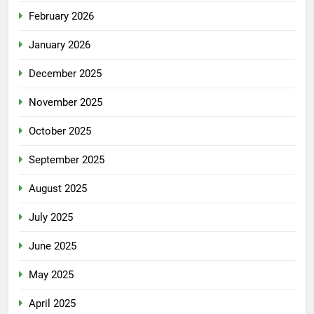
February 2026
January 2026
December 2025
November 2025
October 2025
September 2025
August 2025
July 2025
June 2025
May 2025
April 2025