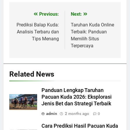
Previous:
Next:
Post
navigation
Prediksi Balap Kuda:
Taruhan Kuda Online
Analisis Terbaru dan
Terbaik: Panduan
Tips Menang
Memilih Situs
Terpercaya
Related News
Panduan Lengkap Taruhan
Pacuan Kuda 2026: Eksplorasi
Jenis Bet dan Strategi Terbaik
admin
2 months ago
0
Cara Prediksi Hasil Pacuan Kuda