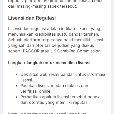
reputasi platform. Berikut adalah penjelasan rinci
dari masing-masing aspek tersebut.
Lisensi dan Regulasi
Lisensi dan regulasi adalah indikator kunci yang
menunjukkan kredibilitas suatu bandar taruhan.
Sebuah platform terpercaya pasti memiliki lisensi
yang sah dari otoritas perjudian yang diakui,
seperti PAGCOR atau UK Gambling Commission.
Langkah-langkah untuk memeriksa lisensi:
Cek situs web resmi bandar untuk informasi
lisensi.
Pastikan lisensi mudah diakses dan
verifikasi online.
Perhatikan apakah lisensi tersebut berasal
dari otoritas yang memiliki reputasi.
Memilih bandar dengan lisensi yang kuat