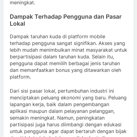
meningkat.
Dampak Terhadap Pengguna dan Pasar
Lokal
Dampak taruhan kuda di platform mobile
terhadap pengguna sangat signifikan. Akses yang
lebih mudah menimbulkan minat masyarakat untuk
berpartisipasi dalam taruhan kuda. Selain itu,
pengguna dapat memilih berbagai jenis taruhan
dan memanfaatkan bonus yang ditawarkan oleh
platform.
Dari sisi pasar lokal, pertumbuhan industri ini
menciptakan peluang ekonomi yang baru. Peluang
lapangan kerja, baik dalam pengembangan
aplikasi maupun dalam pelayanan pelanggan,
semakin meningkat. Namun, peningkatan
partisipasi juga harus diimbangi dengan edukasi
untuk pengguna agar dapat bertaruh dengan bijak