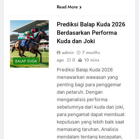
Read More
Prediksi Balap Kuda 2026
Berdasarkan Performa
Kuda dan Joki
admin
7 months
ago
0
10 mins
BALAP KUDA
Prediksi Balap Kuda 2026
menawarkan wawasan yang
penting bagi para penggemar
dan petaruh. Dengan
menganalisis performa
sebelumnya dari kuda dan joki,
para pengamat dapat membuat
keputusan yang lebih baik saat
memasang taruhan. Analisis
mendalam tentang kecepatan,