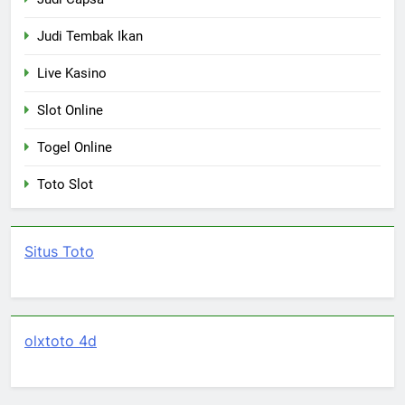
Judi Tembak Ikan
Live Kasino
Slot Online
Togel Online
Toto Slot
Situs Toto
olxtoto 4d