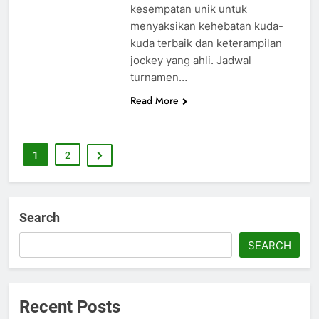
kesempatan unik untuk
menyaksikan kehebatan kuda-
kuda terbaik dan keterampilan
jockey yang ahli. Jadwal
turnamen…
Read More
1
2
Search
SEARCH
Recent Posts