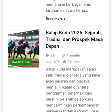
memahami berbagai jenis
taruhan dan cara kerja…
Read More
Balap Kuda 2026: Sejarah,
Tradisi, dan Prospek Masa
Depan
admin
7 months
ago
0
12 mins
BALAP KUDA
Balap kuda merupakan salah
satu tradisi olahraga yang kaya
akan sejarah dan budaya,
menjalin ikatan di antara
penggemar, peternak, dan
pelatih. Sejarah balap kuda
mencerminkan perkembangan
masyarakat dan ekonomi lokal,