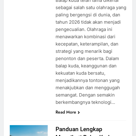
Balap kuda telah lama dikenal
sebagai salah satu olahraga yang
paling bergengsi di dunia, dan
tahun 2026 tidak akan menjadi
pengecualian. Olahraga ini
menawarkan kombinasi dari
kecepatan, keterampilan, dan
strategi yang menarik bagi
penonton dan peserta. Dalam
balap kuda, keanggunan dan
kekuatan kuda bersatu,
menjadikannya tontonan yang
menakjubkan dan menggugah
semangat. Dengan semakin
berkembangnya teknologi…
Read More
Panduan Lengkap