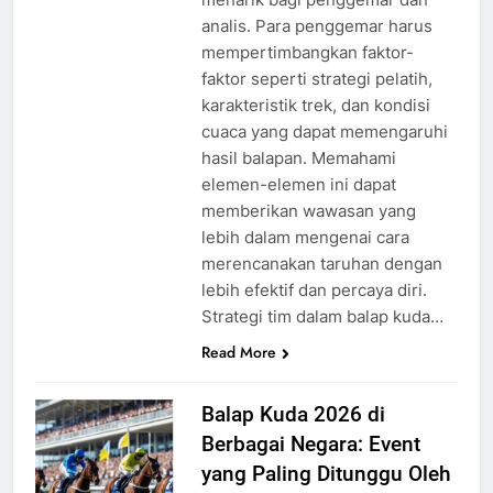
analis. Para penggemar harus
mempertimbangkan faktor-
faktor seperti strategi pelatih,
karakteristik trek, dan kondisi
cuaca yang dapat memengaruhi
hasil balapan. Memahami
elemen-elemen ini dapat
memberikan wawasan yang
lebih dalam mengenai cara
merencanakan taruhan dengan
lebih efektif dan percaya diri.
Strategi tim dalam balap kuda…
Read More
Balap Kuda 2026 di
Berbagai Negara: Event
yang Paling Ditunggu Oleh