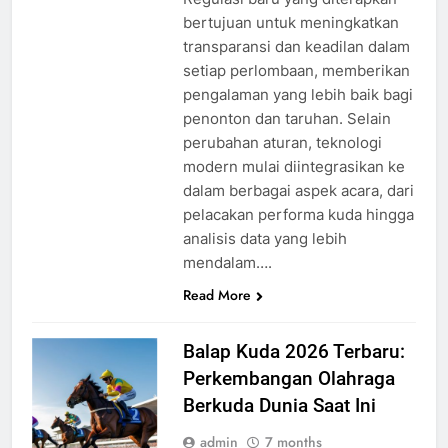
bertujuan untuk meningkatkan
transparansi dan keadilan dalam
setiap perlombaan, memberikan
pengalaman yang lebih baik bagi
penonton dan taruhan. Selain
perubahan aturan, teknologi
modern mulai diintegrasikan ke
dalam berbagai aspek acara, dari
pelacakan performa kuda hingga
analisis data yang lebih
mendalam….
Read More
Balap Kuda 2026 Terbaru:
Perkembangan Olahraga
Berkuda Dunia Saat Ini
admin
7 months