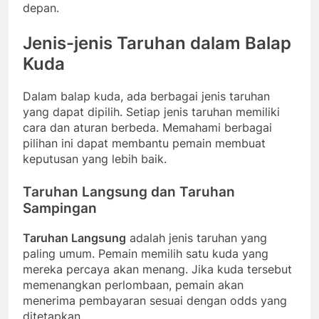
depan.
Jenis-jenis Taruhan dalam Balap
Kuda
Dalam balap kuda, ada berbagai jenis taruhan
yang dapat dipilih. Setiap jenis taruhan memiliki
cara dan aturan berbeda. Memahami berbagai
pilihan ini dapat membantu pemain membuat
keputusan yang lebih baik.
Taruhan Langsung dan Taruhan
Sampingan
Taruhan Langsung
adalah jenis taruhan yang
paling umum. Pemain memilih satu kuda yang
mereka percaya akan menang. Jika kuda tersebut
memenangkan perlombaan, pemain akan
menerima pembayaran sesuai dengan odds yang
ditetapkan.