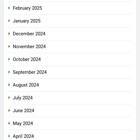
February 2025
January 2025
December 2024
November 2024
October 2024
September 2024
August 2024
July 2024
June 2024
May 2024
April 2024