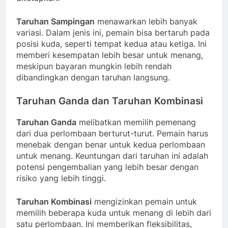
Taruhan Sampingan
menawarkan lebih banyak
variasi. Dalam jenis ini, pemain bisa bertaruh pada
posisi kuda, seperti tempat kedua atau ketiga. Ini
memberi kesempatan lebih besar untuk menang,
meskipun bayaran mungkin lebih rendah
dibandingkan dengan taruhan langsung.
Taruhan Ganda dan Taruhan Kombinasi
Taruhan Ganda
melibatkan memilih pemenang
dari dua perlombaan berturut-turut. Pemain harus
menebak dengan benar untuk kedua perlombaan
untuk menang. Keuntungan dari taruhan ini adalah
potensi pengembalian yang lebih besar dengan
risiko yang lebih tinggi.
Taruhan Kombinasi
mengizinkan pemain untuk
memilih beberapa kuda untuk menang di lebih dari
satu perlombaan. Ini memberikan fleksibilitas,