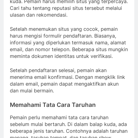
kuda. Pemain harus memilih situs yang terpercaya.
Cari tahu tentang reputasi situs tersebut melalui
ulasan dan rekomendasi.
Setelah menemukan situs yang cocok, pemain
harus mengisi formulir pendaftaran. Biasanya,
informasi yang diperlukan termasuk nama, alamat
email, dan nomor telepon. Beberapa situs mungkin
meminta dokumen identitas untuk verifikasi.
Setelah pendaftaran selesai, pemain akan
menerima email konfirmasi. Dengan mengklik link
dalam email, pemain dapat mengaktifkan akun
dan mulai bermain.
Memahami Tata Cara Taruhan
Pemain perlu memahami tata cara taruhan
sebelum mulai bertaruh. Di dalam balap kuda, ada
beberapa jenis taruhan. Contohnya adalah taruhan
menang, taruhan tempat, dan taruhan show.