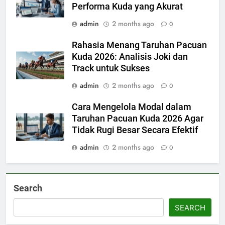
Performa Kuda yang Akurat
admin
2 months ago
0
Rahasia Menang Taruhan Pacuan
Kuda 2026: Analisis Joki dan
Track untuk Sukses
admin
2 months ago
0
Cara Mengelola Modal dalam
Taruhan Pacuan Kuda 2026 Agar
Tidak Rugi Besar Secara Efektif
admin
2 months ago
0
Search
SEARCH