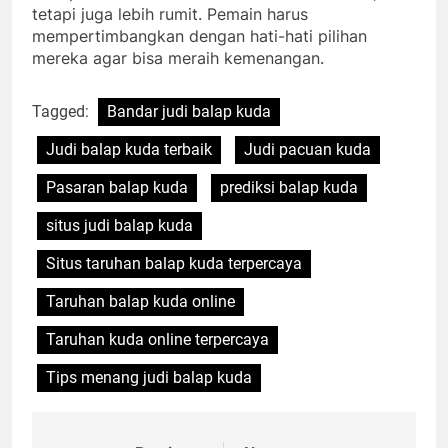
tetapi juga lebih rumit. Pemain harus
mempertimbangkan dengan hati-hati pilihan
mereka agar bisa meraih kemenangan.
Tagged:
Bandar judi balap kuda
Judi balap kuda terbaik
Judi pacuan kuda
Pasaran balap kuda
prediksi balap kuda
situs judi balap kuda
Situs taruhan balap kuda terpercaya
Taruhan balap kuda online
Taruhan kuda online terpercaya
Tips menang judi balap kuda