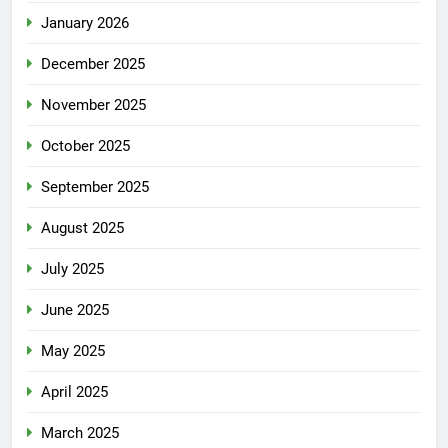
January 2026
December 2025
November 2025
October 2025
September 2025
August 2025
July 2025
June 2025
May 2025
April 2025
March 2025