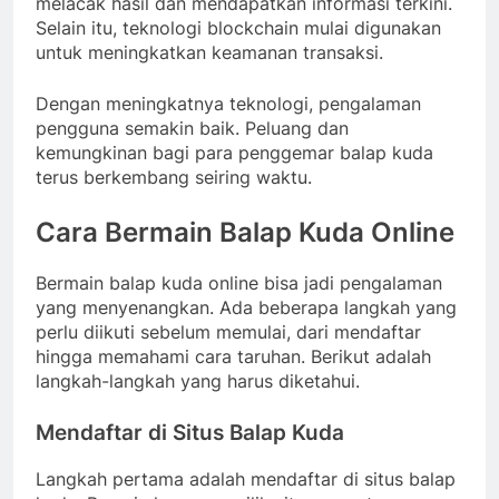
melacak hasil dan mendapatkan informasi terkini.
Selain itu, teknologi blockchain mulai digunakan
untuk meningkatkan keamanan transaksi.
Dengan meningkatnya teknologi, pengalaman
pengguna semakin baik. Peluang dan
kemungkinan bagi para penggemar balap kuda
terus berkembang seiring waktu.
Cara Bermain Balap Kuda Online
Bermain balap kuda online bisa jadi pengalaman
yang menyenangkan. Ada beberapa langkah yang
perlu diikuti sebelum memulai, dari mendaftar
hingga memahami cara taruhan. Berikut adalah
langkah-langkah yang harus diketahui.
Mendaftar di Situs Balap Kuda
Langkah pertama adalah mendaftar di situs balap