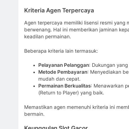
Kriteria Agen Terpercaya
Agen terpercaya memiliki lisensi resmi yang
berwenang. Hal ini memberikan jaminan ke
keadilan permainan.
Beberapa kriteria lain termasuk:
Pelayanan Pelanggan
: Dukungan yang
Metode Pembayaran
: Menyediakan ber
mudah dan cepat.
Permainan Berkualitas
: Menawarkan p
(Return to Player) yang baik.
Memastikan agen memenuhi kriteria ini me
bermain.
Keunggulan Slot Gacor