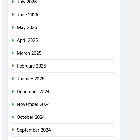
July 2025
June 2025
May 2025
April 2025
March 2025
February 2025
January 2025
December 2024
November 2024
October 2024
September 2024