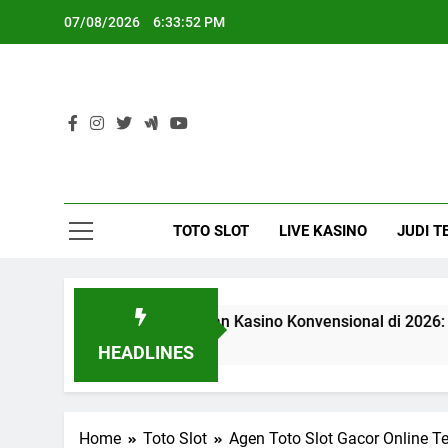
Skip
07/08/2026
6:33:54 PM
to
content
Me
K
TOTO SLOT
LIVE KASINO
JUDI T
Me
bandingkan Kasino Konvensional di 2026: Analisis dan Manfaa
HEADLINES
Home
Toto Slot
Agen Toto Slot Gacor Online T