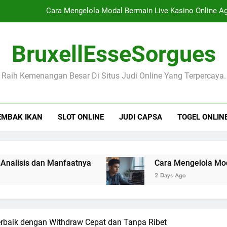
Cara Mengelola Modal Bermain Live Kasino Online Ag
Daftar Game Live Kasino Online Paling Menguntungkan dengan Ja
BruxellEsseSorgues
ngapa Live Kasino Online Semakin Populer di Indonesia Sepanjang
Raih Kemenangan Besar Di Situs Judi Online Yang Terpercaya.
elebihan Bermain Live Kasino Online Dibandingkan Kasino Konvensi
Cara Mengelola Modal Bermain Live Kasino Online Ag
EMBAK IKAN
SLOT ONLINE
JUDI CAPSA
TOGEL ONLIN
Daftar Game Live Kasino Online Paling Menguntungkan dengan Ja
ngapa Live Kasino Online Semakin Populer di Indonesia Sepanjang
tnya
Cara Mengelola Modal Bermain Live Kasi
2 Days Ago
erbaik dengan Withdraw Cepat dan Tanpa Ribet