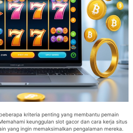
i beberapa kriteria penting yang membantu pemain
Memahami keunggulan slot gacor dan cara kerja situs
main yang ingin memaksimalkan pengalaman mereka.