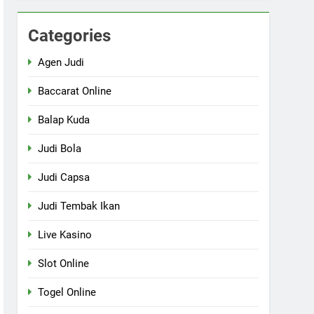
Categories
Agen Judi
Baccarat Online
Balap Kuda
Judi Bola
Judi Capsa
Judi Tembak Ikan
Live Kasino
Slot Online
Togel Online