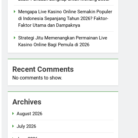
Mengapa Live Kasino Online Semakin Populer
di Indonesia Sepanjang Tahun 2026? Faktor-
Faktor Utama dan Dampaknya
Strategi Jitu Memenangkan Permainan Live
Kasino Online Bagi Pemula di 2026
Recent Comments
No comments to show.
Archives
August 2026
July 2026