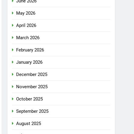
June 2026
May 2026
April 2026
March 2026
February 2026
January 2026
December 2025
November 2025
October 2025
September 2025
August 2025