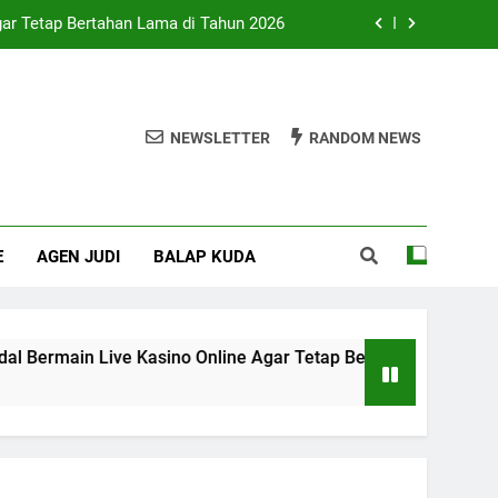
ar Tetap Bertahan Lama di Tahun 2026
ckpot Terbesar 2026: Panduan Lengkap
untuk Menang Besar
 Tahun 2026? Faktor-Faktor Utama dan
NEWSLETTER
RANDOM NEWS
Dampaknya
onal di 2026: Analisis dan Manfaatnya
ar Tetap Bertahan Lama di Tahun 2026
E
AGEN JUDI
BALAP KUDA
ckpot Terbesar 2026: Panduan Lengkap
untuk Menang Besar
 Tahun 2026? Faktor-Faktor Utama dan
Dampaknya
no Online Agar Tetap Bertahan Lama di Tahun 2026