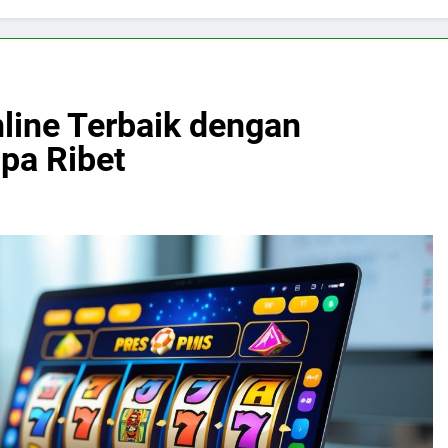
nline Terbaik dengan
pa Ribet