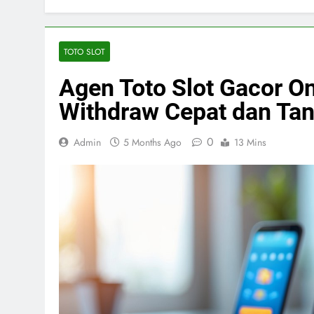
TOTO SLOT
Agen Toto Slot Gacor O
Withdraw Cepat dan Tan
0
Admin
5 Months Ago
13 Mins