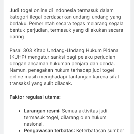
Judi togel online di Indonesia termasuk dalam
kategori ilegal berdasarkan undang-undang yang
berlaku. Pemerintah secara tegas melarang segala
bentuk perjudian, termasuk yang dilakukan secara
daring.
Pasal 303 Kitab Undang-Undang Hukum Pidana
(KUHP) mengatur sanksi bagi pelaku perjudian
dengan ancaman hukuman penjara dan denda.
Namun, penegakan hukum terhadap judi togel
online masih menghadapi tantangan karena sifat
transaksi yang sulit dilacak.
Faktor regulasi utama:
Larangan resmi
: Semua aktivitas judi,
termasuk togel, dilarang oleh hukum
nasional.
Pengawasan terbatas
: Keterbatasan sumber