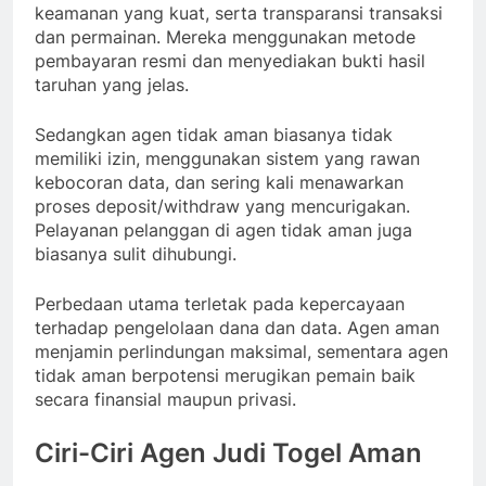
keamanan yang kuat, serta transparansi transaksi
dan permainan. Mereka menggunakan metode
pembayaran resmi dan menyediakan bukti hasil
taruhan yang jelas.
Sedangkan agen tidak aman biasanya tidak
memiliki izin, menggunakan sistem yang rawan
kebocoran data, dan sering kali menawarkan
proses deposit/withdraw yang mencurigakan.
Pelayanan pelanggan di agen tidak aman juga
biasanya sulit dihubungi.
Perbedaan utama terletak pada kepercayaan
terhadap pengelolaan dana dan data. Agen aman
menjamin perlindungan maksimal, sementara agen
tidak aman berpotensi merugikan pemain baik
secara finansial maupun privasi.
Ciri-Ciri Agen Judi Togel Aman