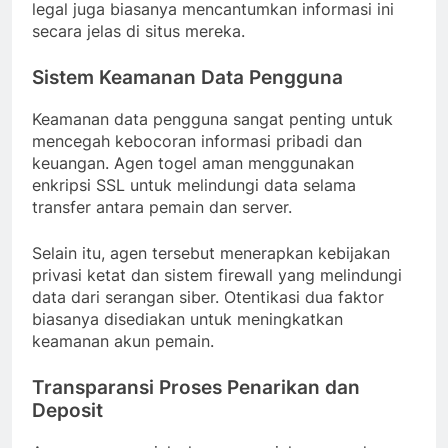
legal juga biasanya mencantumkan informasi ini
secara jelas di situs mereka.
Sistem Keamanan Data Pengguna
Keamanan data pengguna sangat penting untuk
mencegah kebocoran informasi pribadi dan
keuangan. Agen togel aman menggunakan
enkripsi SSL untuk melindungi data selama
transfer antara pemain dan server.
Selain itu, agen tersebut menerapkan kebijakan
privasi ketat dan sistem firewall yang melindungi
data dari serangan siber. Otentikasi dua faktor
biasanya disediakan untuk meningkatkan
keamanan akun pemain.
Transparansi Proses Penarikan dan
Deposit