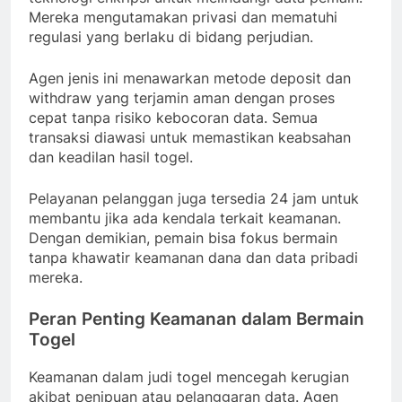
Mereka mengutamakan privasi dan mematuhi
regulasi yang berlaku di bidang perjudian.
Agen jenis ini menawarkan metode deposit dan
withdraw yang terjamin aman dengan proses
cepat tanpa risiko kebocoran data. Semua
transaksi diawasi untuk memastikan keabsahan
dan keadilan hasil togel.
Pelayanan pelanggan juga tersedia 24 jam untuk
membantu jika ada kendala terkait keamanan.
Dengan demikian, pemain bisa fokus bermain
tanpa khawatir keamanan dana dan data pribadi
mereka.
Peran Penting Keamanan dalam Bermain
Togel
Keamanan dalam judi togel mencegah kerugian
akibat penipuan atau pelanggaran data. Agen