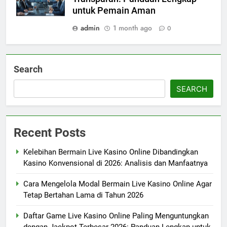
untuk Pemain Aman
admin
1 month ago
0
Search
SEARCH
Recent Posts
Kelebihan Bermain Live Kasino Online Dibandingkan
Kasino Konvensional di 2026: Analisis dan Manfaatnya
Cara Mengelola Modal Bermain Live Kasino Online Agar
Tetap Bertahan Lama di Tahun 2026
Daftar Game Live Kasino Online Paling Menguntungkan
dengan Jackpot Terbesar 2026: Panduan Lengkap untuk