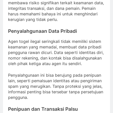
membawa risiko signifikan terkait keamanan data,
integritas transaksi, dan dana pemain. Pemain
harus memahami bahaya ini untuk menghindari
kerugian yang tidak perlu.
Penyalahgunaan Data Pribadi
Agen togel ilegal seringkali tidak memiliki sistem
keamanan yang memadai, membuat data pribadi
pengguna rawan dicuri. Data seperti identitas diri,
nomor rekening, dan kontak bisa disalahgunakan
oleh pihak ketiga atau agen itu sendiri.
Penyalahgunaan ini bisa berujung pada penipuan
lain, seperti pemalsuan identitas atau pengiriman
spam yang merugikan. Tanpa proteksi yang jelas,
informasi penting bisa tersebar tanpa persetujuan
pengguna.
Penipuan dan Transaksi Palsu