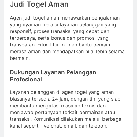
Judi Togel Aman
Agen judi togel aman menawarkan pengalaman
yang nyaman melalui layanan pelanggan yang
responsif, proses transaksi yang cepat dan
terpercaya, serta bonus dan promosi yang
transparan. Fitur-fitur ini membantu pemain
merasa aman dan mendapatkan nilai lebih selama
bermain.
Dukungan Layanan Pelanggan
Profesional
Layanan pelanggan di agen togel yang aman
biasanya tersedia 24 jam, dengan tim yang siap
membantu mengatasi masalah teknis dan
menjawab pertanyaan terkait permainan atau
transaksi. Komunikasi dilakukan melalui berbagai
kanal seperti live chat, email, dan telepon.