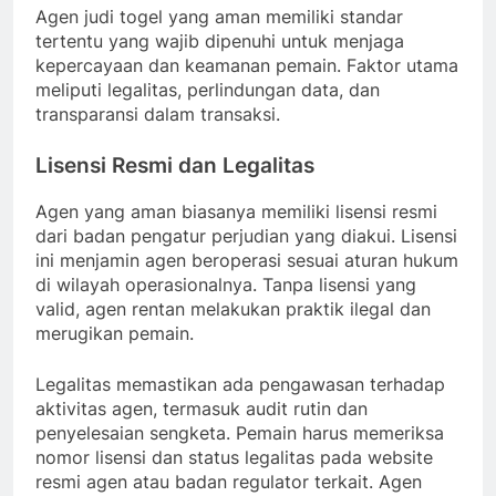
Agen judi togel yang aman memiliki standar
tertentu yang wajib dipenuhi untuk menjaga
kepercayaan dan keamanan pemain. Faktor utama
meliputi legalitas, perlindungan data, dan
transparansi dalam transaksi.
Lisensi Resmi dan Legalitas
Agen yang aman biasanya memiliki lisensi resmi
dari badan pengatur perjudian yang diakui. Lisensi
ini menjamin agen beroperasi sesuai aturan hukum
di wilayah operasionalnya. Tanpa lisensi yang
valid, agen rentan melakukan praktik ilegal dan
merugikan pemain.
Legalitas memastikan ada pengawasan terhadap
aktivitas agen, termasuk audit rutin dan
penyelesaian sengketa. Pemain harus memeriksa
nomor lisensi dan status legalitas pada website
resmi agen atau badan regulator terkait. Agen