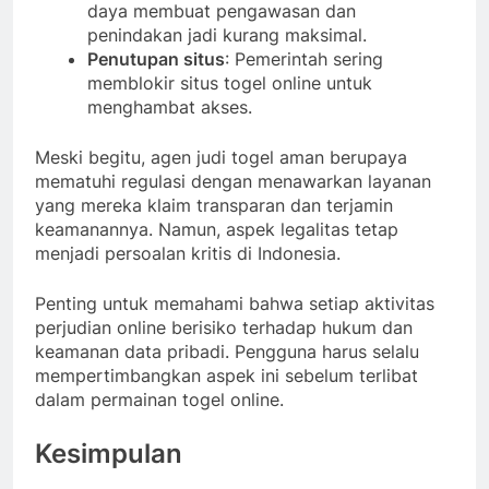
daya membuat pengawasan dan
penindakan jadi kurang maksimal.
Penutupan situs
: Pemerintah sering
memblokir situs togel online untuk
menghambat akses.
Meski begitu, agen judi togel aman berupaya
mematuhi regulasi dengan menawarkan layanan
yang mereka klaim transparan dan terjamin
keamanannya. Namun, aspek legalitas tetap
menjadi persoalan kritis di Indonesia.
Penting untuk memahami bahwa setiap aktivitas
perjudian online berisiko terhadap hukum dan
keamanan data pribadi. Pengguna harus selalu
mempertimbangkan aspek ini sebelum terlibat
dalam permainan togel online.
Kesimpulan