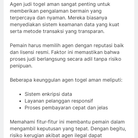
Agen judi togel aman sangat penting untuk
memberikan pengalaman bermain yang
terpercaya dan nyaman. Mereka biasanya
menyediakan sistem keamanan data yang kuat
serta metode transaksi yang transparan.
Pemain harus memilih agen dengan reputasi baik
dan lisensi resmi. Faktor ini memastikan bahwa
proses judi berlangsung secara adil tanpa risiko
penipuan.
Beberapa keunggulan agen togel aman meliputi:
Sistem enkripsi data
Layanan pelanggan responsif
Proses pembayaran cepat dan jelas
Memahami fitur-fitur ini membantu pemain dalam
mengambil keputusan yang tepat. Dengan begitu,
risiko kerugian akibat agen ilegal dapat