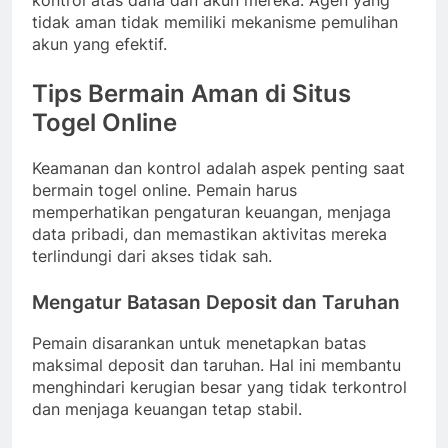
tidak aman tidak memiliki mekanisme pemulihan
akun yang efektif.
Tips Bermain Aman di Situs
Togel Online
Keamanan dan kontrol adalah aspek penting saat
bermain togel online. Pemain harus
memperhatikan pengaturan keuangan, menjaga
data pribadi, dan memastikan aktivitas mereka
terlindungi dari akses tidak sah.
Mengatur Batasan Deposit dan Taruhan
Pemain disarankan untuk menetapkan batas
maksimal deposit dan taruhan. Hal ini membantu
menghindari kerugian besar yang tidak terkontrol
dan menjaga keuangan tetap stabil.