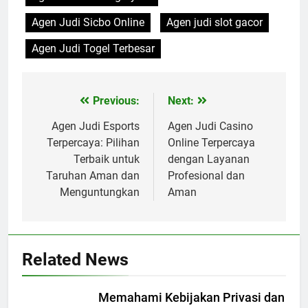
Agen Judi Sicbo Online
Agen judi slot gacor
Agen Judi Togel Terbesar
Previous:
Next:
Post
navigation
Agen Judi Esports
Agen Judi Casino
Terpercaya: Pilihan
Online Terpercaya
Terbaik untuk
dengan Layanan
Taruhan Aman dan
Profesional dan
Menguntungkan
Aman
Related News
Memahami Kebijakan Privasi dan