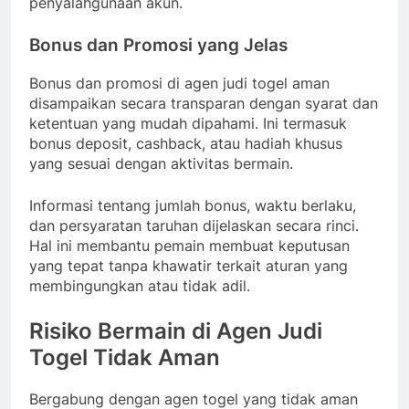
penyalahgunaan akun.
Bonus dan Promosi yang Jelas
Bonus dan promosi di agen judi togel aman
disampaikan secara transparan dengan syarat dan
ketentuan yang mudah dipahami. Ini termasuk
bonus deposit, cashback, atau hadiah khusus
yang sesuai dengan aktivitas bermain.
Informasi tentang jumlah bonus, waktu berlaku,
dan persyaratan taruhan dijelaskan secara rinci.
Hal ini membantu pemain membuat keputusan
yang tepat tanpa khawatir terkait aturan yang
membingungkan atau tidak adil.
Risiko Bermain di Agen Judi
Togel Tidak Aman
Bergabung dengan agen togel yang tidak aman