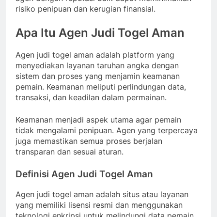
risiko penipuan dan kerugian finansial.
Apa Itu Agen Judi Togel Aman
Agen judi togel aman adalah platform yang
menyediakan layanan taruhan angka dengan
sistem dan proses yang menjamin keamanan
pemain. Keamanan meliputi perlindungan data,
transaksi, dan keadilan dalam permainan.
Keamanan menjadi aspek utama agar pemain
tidak mengalami penipuan. Agen yang terpercaya
juga memastikan semua proses berjalan
transparan dan sesuai aturan.
Definisi Agen Judi Togel Aman
Agen judi togel aman adalah situs atau layanan
yang memiliki lisensi resmi dan menggunakan
teknologi enkripsi untuk melindungi data pemain.