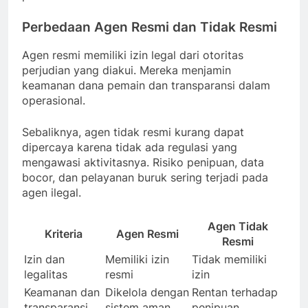
Perbedaan Agen Resmi dan Tidak Resmi
Agen resmi memiliki izin legal dari otoritas
perjudian yang diakui. Mereka menjamin
keamanan dana pemain dan transparansi dalam
operasional.
Sebaliknya, agen tidak resmi kurang dapat
dipercaya karena tidak ada regulasi yang
mengawasi aktivitasnya. Risiko penipuan, data
bocor, dan pelayanan buruk sering terjadi pada
agen ilegal.
Agen Tidak
Kriteria
Agen Resmi
Resmi
Izin dan
Memiliki izin
Tidak memiliki
legalitas
resmi
izin
Keamanan dan
Dikelola dengan
Rentan terhadap
transparansi
sistem aman
penipuan