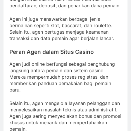
pendaftaran, deposit, dan penarikan dana pemain.
Agen ini juga menawarkan berbagai jenis
permainan seperti slot, baccarat, dan roulette.
Selain itu, agen bertugas menjaga keamanan
transaksi dan data pemain agar berjalan lancar.
Peran Agen dalam Situs Casino
Agen judi online berfungsi sebagai penghubung
langsung antara pemain dan sistem casino.
Mereka mempermudah proses registrasi dan
memberikan panduan pemakaian bagi pemain
baru.
Selain itu, agen mengelola layanan pelanggan dan
menyelesaikan masalah teknis atau administratif.
Agen juga sering menyediakan bonus dan promosi
khusus untuk menarik dan mempertahankan
pemain.