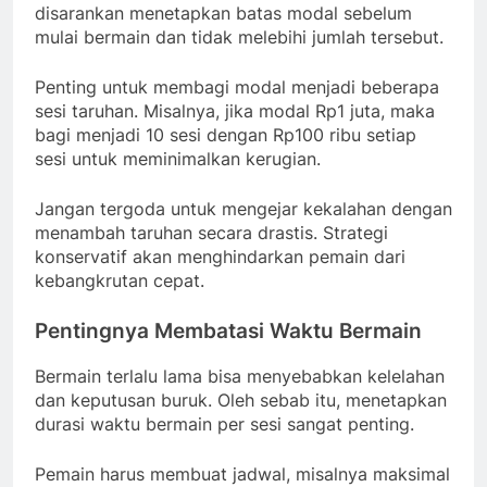
disarankan menetapkan batas modal sebelum
mulai bermain dan tidak melebihi jumlah tersebut.
Penting untuk membagi modal menjadi beberapa
sesi taruhan. Misalnya, jika modal Rp1 juta, maka
bagi menjadi 10 sesi dengan Rp100 ribu setiap
sesi untuk meminimalkan kerugian.
Jangan tergoda untuk mengejar kekalahan dengan
menambah taruhan secara drastis. Strategi
konservatif akan menghindarkan pemain dari
kebangkrutan cepat.
Pentingnya Membatasi Waktu Bermain
Bermain terlalu lama bisa menyebabkan kelelahan
dan keputusan buruk. Oleh sebab itu, menetapkan
durasi waktu bermain per sesi sangat penting.
Pemain harus membuat jadwal, misalnya maksimal