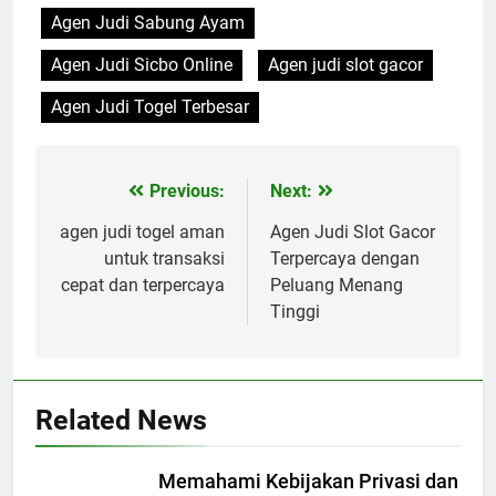
Agen Judi Sabung Ayam
Agen Judi Sicbo Online
Agen judi slot gacor
Agen Judi Togel Terbesar
Previous:
Next:
Post
navigation
agen judi togel aman
Agen Judi Slot Gacor
untuk transaksi
Terpercaya dengan
cepat dan terpercaya
Peluang Menang
Tinggi
Related News
Memahami Kebijakan Privasi dan