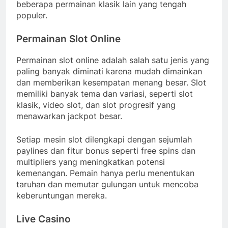
beberapa permainan klasik lain yang tengah
populer.
Permainan Slot Online
Permainan slot online adalah salah satu jenis yang
paling banyak diminati karena mudah dimainkan
dan memberikan kesempatan menang besar. Slot
memiliki banyak tema dan variasi, seperti slot
klasik, video slot, dan slot progresif yang
menawarkan jackpot besar.
Setiap mesin slot dilengkapi dengan sejumlah
paylines dan fitur bonus seperti free spins dan
multipliers yang meningkatkan potensi
kemenangan. Pemain hanya perlu menentukan
taruhan dan memutar gulungan untuk mencoba
keberuntungan mereka.
Live Casino