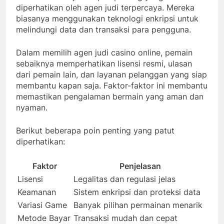
diperhatikan oleh agen judi terpercaya. Mereka
biasanya menggunakan teknologi enkripsi untuk
melindungi data dan transaksi para pengguna.
Dalam memilih agen judi casino online, pemain
sebaiknya memperhatikan lisensi resmi, ulasan
dari pemain lain, dan layanan pelanggan yang siap
membantu kapan saja. Faktor-faktor ini membantu
memastikan pengalaman bermain yang aman dan
nyaman.
Berikut beberapa poin penting yang patut
diperhatikan:
Faktor
Penjelasan
Lisensi
Legalitas dan regulasi jelas
Keamanan
Sistem enkripsi dan proteksi data
Variasi Game
Banyak pilihan permainan menarik
Metode Bayar
Transaksi mudah dan cepat