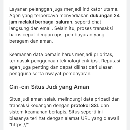
Layanan pelanggan juga menjadi indikator utama.
Agen yang terpercaya menyediakan
dukungan 24
jam melalui berbagai saluran
, seperti chat
langsung dan email. Selain itu, proses transaksi
harus cepat dengan opsi pembayaran yang
beragam dan aman.
Keamanan data pemain harus menjadi prioritas,
termasuk penggunaan teknologi enkripsi. Reputasi
agen juga penting dan dapat dilihat dari ulasan
pengguna serta riwayat pembayaran.
Ciri-ciri Situs Judi yang Aman
Situs judi aman selalu melindungi data pribadi dan
transaksi keuangan dengan
protokol SSL
dan
sistem keamanan berlapis. Situs seperti ini
biasanya terlihat dengan alamat URL yang diawali
“https://”.