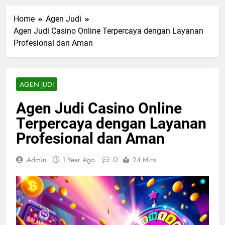
Home
Agen Judi
Agen Judi Casino Online Terpercaya dengan Layanan
Profesional dan Aman
AGEN JUDI
Agen Judi Casino Online
Terpercaya dengan Layanan
Profesional dan Aman
0
Admin
1 Year Ago
24 Mins