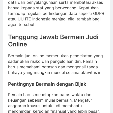
data dari penyalahgunaan serta membatasi akses
hanya kepada staf yang berwenang. Kepatuhan
terhadap regulasi perlindungan data seperti GDPR
atau UU ITE Indonesia menjadi nilai tambah bagi
agen tersebut.
Tanggung Jawab Bermain Judi
Online
Bermain judi online memerlukan pendekatan yang
sadar akan risiko dan pengelolaan diri. Pemain
harus memahami batasan dan mengenali tanda
bahaya yang mungkin muncul selama aktivitas ini.
Pentingnya Bermain dengan Bijak
Pemain harus menetapkan batas waktu dan
keuangan sebelum mulai bermain. Mengatur
anggaran khusus untuk judi membantu
menghindari kerugian finansial yang lebih besar.