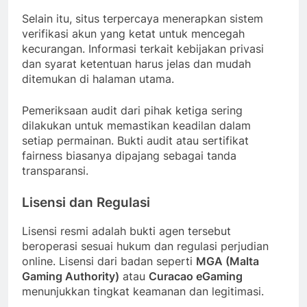
Selain itu, situs terpercaya menerapkan sistem
verifikasi akun yang ketat untuk mencegah
kecurangan. Informasi terkait kebijakan privasi
dan syarat ketentuan harus jelas dan mudah
ditemukan di halaman utama.
Pemeriksaan audit dari pihak ketiga sering
dilakukan untuk memastikan keadilan dalam
setiap permainan. Bukti audit atau sertifikat
fairness biasanya dipajang sebagai tanda
transparansi.
Lisensi dan Regulasi
Lisensi resmi adalah bukti agen tersebut
beroperasi sesuai hukum dan regulasi perjudian
online. Lisensi dari badan seperti
MGA (Malta
Gaming Authority)
atau
Curacao eGaming
menunjukkan tingkat keamanan dan legitimasi.