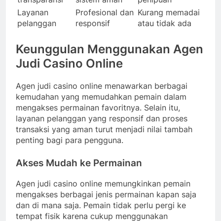
Layanan
Profesional dan
Kurang memadai
pelanggan
responsif
atau tidak ada
Keunggulan Menggunakan Agen
Judi Casino Online
Agen judi casino online menawarkan berbagai
kemudahan yang memudahkan pemain dalam
mengakses permainan favoritnya. Selain itu,
layanan pelanggan yang responsif dan proses
transaksi yang aman turut menjadi nilai tambah
penting bagi para pengguna.
Akses Mudah ke Permainan
Agen judi casino online memungkinkan pemain
mengakses berbagai jenis permainan kapan saja
dan di mana saja. Pemain tidak perlu pergi ke
tempat fisik karena cukup menggunakan