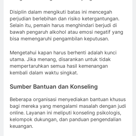
Disiplin dalam mengikuti batas ini mencegah
perjudian berlebihan dan risiko ketergantungan.
Selain itu, pemain harus menghindari berjudi di
bawah pengaruh alkohol atau emosi negatif yang
bisa memengaruhi pengambilan keputusan.
Mengetahui kapan harus berhenti adalah kunci
utama. Jika menang, disarankan untuk tidak
mempertaruhkan semua hasil kemenangan
kembali dalam waktu singkat.
Sumber Bantuan dan Konseling
Beberapa organisasi menyediakan bantuan khusus
bagi mereka yang mengalami masalah dengan judi
online. Layanan ini meliputi konseling psikologis,
kelompok dukungan, dan panduan pengendalian
keuangan.