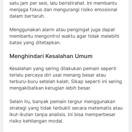
satu jam per sesi, lalu beristirahat. Ini membantu
menjaga fokus dan mengurangi risiko emosional
dalam bertaruh.
Menggunakan alarm atau pengingat juga dapat
membantu mengontrol waktu agar tidak melebihi
batas yang ditetapkan.
Menghindari Kesalahan Umum
Kesalahan yang sering dilakukan pemain seperti
terlalu percaya diri usai menang besar atau
terburu-buru setelah kalah. Sikap seperti ini sering
mengakibatkan kerugian lebih besar.
Selain itu, banyak pemain tergiur menggunakan
strategi yang tidak terbukti secara matematis atau
ikut-ikutan tanpa analisis. Ini bisa memperbesar
risiko kehilangan modal.