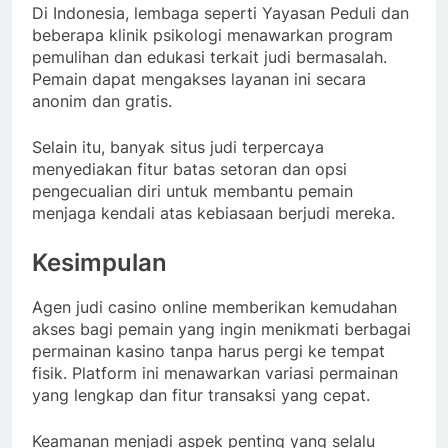
Di Indonesia, lembaga seperti Yayasan Peduli dan
beberapa klinik psikologi menawarkan program
pemulihan dan edukasi terkait judi bermasalah.
Pemain dapat mengakses layanan ini secara
anonim dan gratis.
Selain itu, banyak situs judi terpercaya
menyediakan fitur batas setoran dan opsi
pengecualian diri untuk membantu pemain
menjaga kendali atas kebiasaan berjudi mereka.
Kesimpulan
Agen judi casino online memberikan kemudahan
akses bagi pemain yang ingin menikmati berbagai
permainan kasino tanpa harus pergi ke tempat
fisik. Platform ini menawarkan variasi permainan
yang lengkap dan fitur transaksi yang cepat.
Keamanan menjadi aspek penting yang selalu