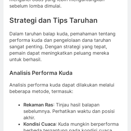
sebelum lomba dimulai.
Strategi dan Tips Taruhan
Dalam taruhan balap kuda, pemahaman tentang
performa kuda dan pengelolaan dana taruhan
sangat penting. Dengan strategi yang tepat,
pemain dapat meningkatkan peluang mereka
untuk berhasil.
Analisis Performa Kuda
Analisis performa kuda dapat dilakukan melalui
beberapa metode, termasuk:
Rekaman Ras
: Tinjau hasil balapan
sebelumnya. Perhatikan waktu dan posisi
akhir.
Kondisi Cuaca
: Kuda mungkin berperforma
berbeda tergantung pada kondisi cuaca.