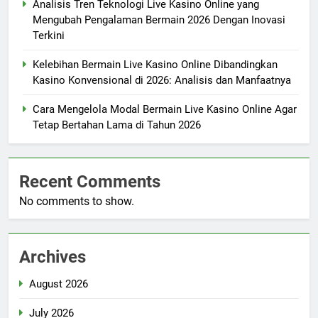
Analisis Tren Teknologi Live Kasino Online yang
Mengubah Pengalaman Bermain 2026 Dengan Inovasi
Terkini
Kelebihan Bermain Live Kasino Online Dibandingkan
Kasino Konvensional di 2026: Analisis dan Manfaatnya
Cara Mengelola Modal Bermain Live Kasino Online Agar
Tetap Bertahan Lama di Tahun 2026
Recent Comments
No comments to show.
Archives
August 2026
July 2026