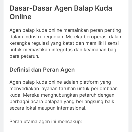
Dasar-Dasar Agen Balap Kuda
Online
Agen balap kuda online memainkan peran penting
dalam industri perjudian. Mereka beroperasi dalam
kerangka regulasi yang ketat dan memiliki lisensi
untuk memastikan integritas dan keamanan bagi
para petaruh.
Definisi dan Peran Agen
Agen balap kuda online adalah platform yang
menyediakan layanan taruhan untuk perlombaan
kuda. Mereka menghubungkan petaruh dengan
berbagai acara balapan yang berlangsung baik
secara lokal maupun internasional.
Peran utama agen ini mencakup: