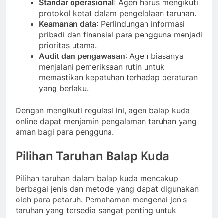
Standar operasional
: Agen harus mengikuti
protokol ketat dalam pengelolaan taruhan.
Keamanan data
: Perlindungan informasi
pribadi dan finansial para pengguna menjadi
prioritas utama.
Audit dan pengawasan
: Agen biasanya
menjalani pemeriksaan rutin untuk
memastikan kepatuhan terhadap peraturan
yang berlaku.
Dengan mengikuti regulasi ini, agen balap kuda
online dapat menjamin pengalaman taruhan yang
aman bagi para pengguna.
Pilihan Taruhan Balap Kuda
Pilihan taruhan dalam balap kuda mencakup
berbagai jenis dan metode yang dapat digunakan
oleh para petaruh. Pemahaman mengenai jenis
taruhan yang tersedia sangat penting untuk