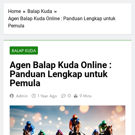
Home
Balap Kuda
Agen Balap Kuda Online : Panduan Lengkap untuk
Pemula
BALAP KUDA
Agen Balap Kuda Online :
Panduan Lengkap untuk
Pemula
0
Admin
1 Year Ago
9 Mins