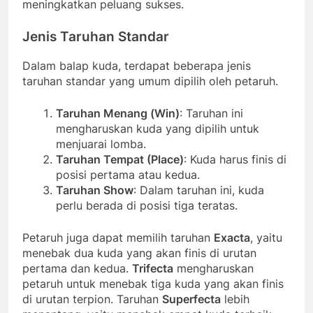
meningkatkan peluang sukses.
Jenis Taruhan Standar
Dalam balap kuda, terdapat beberapa jenis
taruhan standar yang umum dipilih oleh petaruh.
Taruhan Menang (Win)
: Taruhan ini
mengharuskan kuda yang dipilih untuk
menjuarai lomba.
Taruhan Tempat (Place)
: Kuda harus finis di
posisi pertama atau kedua.
Taruhan Show
: Dalam taruhan ini, kuda
perlu berada di posisi tiga teratas.
Petaruh juga dapat memilih taruhan
Exacta
, yaitu
menebak dua kuda yang akan finis di urutan
pertama dan kedua.
Trifecta
mengharuskan
petaruh untuk menebak tiga kuda yang akan finis
di urutan terpion. Taruhan
Superfecta
lebih