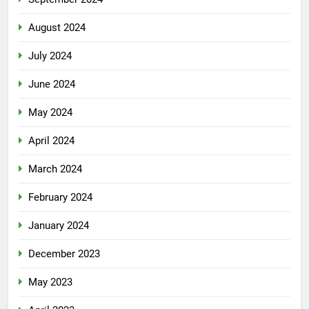
August 2024
July 2024
June 2024
May 2024
April 2024
March 2024
February 2024
January 2024
December 2023
May 2023