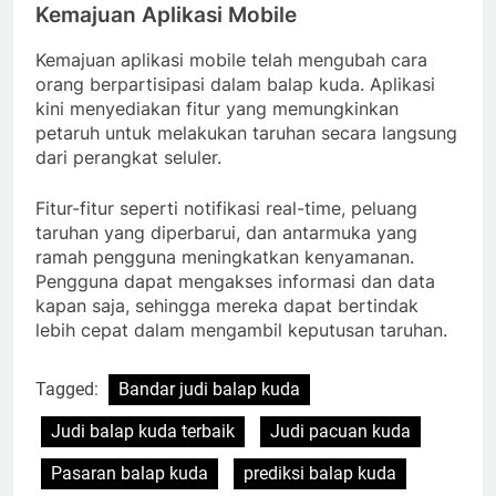
Kemajuan Aplikasi Mobile
Kemajuan aplikasi mobile telah mengubah cara
orang berpartisipasi dalam balap kuda. Aplikasi
kini menyediakan fitur yang memungkinkan
petaruh untuk melakukan taruhan secara langsung
dari perangkat seluler.
Fitur-fitur seperti notifikasi real-time, peluang
taruhan yang diperbarui, dan antarmuka yang
ramah pengguna meningkatkan kenyamanan.
Pengguna dapat mengakses informasi dan data
kapan saja, sehingga mereka dapat bertindak
lebih cepat dalam mengambil keputusan taruhan.
Tagged:
Bandar judi balap kuda
Judi balap kuda terbaik
Judi pacuan kuda
Pasaran balap kuda
prediksi balap kuda