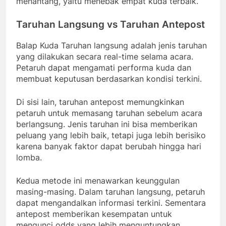
menantang, yaitu menebak empat kuda terbaik.
Taruhan Langsung vs Taruhan Antepost
Balap Kuda Taruhan langsung adalah jenis taruhan
yang dilakukan secara real-time selama acara.
Petaruh dapat mengamati performa kuda dan
membuat keputusan berdasarkan kondisi terkini.
Di sisi lain, taruhan antepost memungkinkan
petaruh untuk memasang taruhan sebelum acara
berlangsung. Jenis taruhan ini bisa memberikan
peluang yang lebih baik, tetapi juga lebih berisiko
karena banyak faktor dapat berubah hingga hari
lomba.
Kedua metode ini menawarkan keunggulan
masing-masing. Dalam taruhan langsung, petaruh
dapat mengandalkan informasi terkini. Sementara
antepost memberikan kesempatan untuk
mengunci odds yang lebih menguntungkan