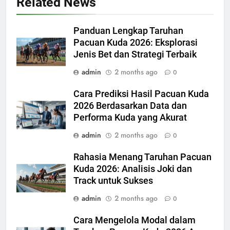
Related News
Panduan Lengkap Taruhan
Pacuan Kuda 2026: Eksplorasi
Jenis Bet dan Strategi Terbaik
admin
2 months ago
0
Cara Prediksi Hasil Pacuan Kuda
2026 Berdasarkan Data dan
Performa Kuda yang Akurat
admin
2 months ago
0
Rahasia Menang Taruhan Pacuan
Kuda 2026: Analisis Joki dan
Track untuk Sukses
admin
2 months ago
0
Cara Mengelola Modal dalam