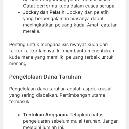
Catat performa kuda dalam cuaca serupa.
Jockey dan Pelatih
: Jockey dan pelatih
yang berpengalaman biasanya dapat
meningkatkan peluang kuda. Amati catatan
mereka.
Penting untuk menganalisis riwayat kuda dan
faktor-faktor lainnya. Ini membantu menentukan
kuda mana yang memiliki peluang terbaik untuk
menang.
Pengelolaan Dana Taruhan
Pengelolaan dana taruhan adalah aspek krusial
yang sering diabaikan. Pertimbangan utama
termasuk:
Tentukan Anggaran
: Tetapkan batas
pengeluaran sebelum mulai taruhan. Jangan
melebihi jumlah ini.