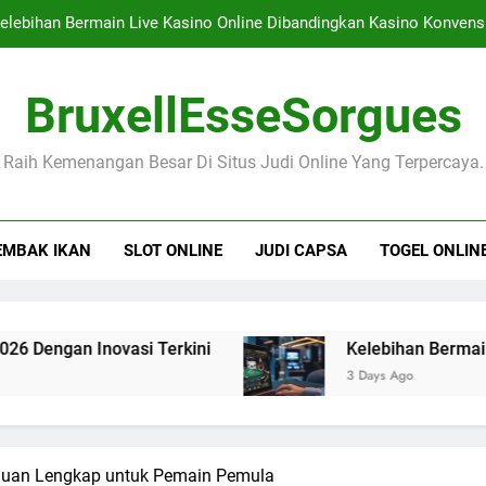
elebihan Bermain Live Kasino Online Dibandingkan Kasino Konvensi
Cara Mengelola Modal Bermain Live Kasino Online Ag
BruxellEsseSorgues
Daftar Game Live Kasino Online Paling Menguntungkan dengan Ja
Raih Kemenangan Besar Di Situs Judi Online Yang Terpercaya.
Analisis Tren Teknologi Live Kasino Online yang Mengubah Pe
elebihan Bermain Live Kasino Online Dibandingkan Kasino Konvensi
EMBAK IKAN
SLOT ONLINE
JUDI CAPSA
TOGEL ONLIN
Cara Mengelola Modal Bermain Live Kasino Online Ag
Daftar Game Live Kasino Online Paling Menguntungkan dengan Ja
si Terkini
Kelebihan Bermain Live Kasino Onl
3 Days Ago
nduan Lengkap untuk Pemain Pemula