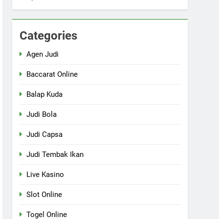
Categories
Agen Judi
Baccarat Online
Balap Kuda
Judi Bola
Judi Capsa
Judi Tembak Ikan
Live Kasino
Slot Online
Togel Online