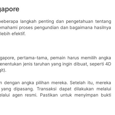
gapore
beberapa langkah penting dan pengetahuan tentang
 memahami proses pengundian dan bagaimana hasilnya
ebih efektif.
gapore, pertama-tama, pemain harus memilih angka
menentukan jenis taruhan yang ingin dibuat, seperti 4D
it).
n dengan angka pilihan mereka. Setelah itu, mereka
ang dipasang. Transaksi dapat dilakukan melalui
elalui agen resmi. Pastikan untuk menyimpan bukti