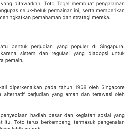
h yang ditawarkan, Toto Togel membuat pengalaman
mengupas seluk-beluk permainan ini, serta memberikan
n meningkatkan pemahaman dan strategi mereka.
atu bentuk perjudian yang populer di Singapura.
 karena sistem dan regulasi yang diadopsi untuk
ra pemain.
ali diperkenalkan pada tahun 1968 oleh Singapore
 alternatif perjudian yang aman dan terawasi oleh
 penyediaan hadiah besar dan kegiatan sosial yang
at itu, Toto terus berkembang, termasuk pengenalan