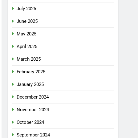
July 2025
June 2025
May 2025
April 2025
March 2025
February 2025
January 2025
December 2024
November 2024
October 2024
September 2024