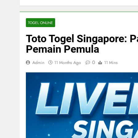
TOGEL ONLINE
Toto Togel Singapore: 
Pemain Pemula
0
Admin
11 Months Ago
11 Mins