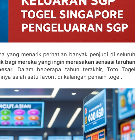
a yang menarik perhatian banyak penjudi di seluruh
k bagi mereka yang ingin merasakan sensasi taruhan
esar.
Dalam beberapa tahun terakhir, Toto Togel
nya salah satu favorit di kalangan pemain togel.