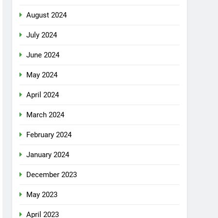
August 2024
July 2024
June 2024
May 2024
April 2024
March 2024
February 2024
January 2024
December 2023
May 2023
April 2023