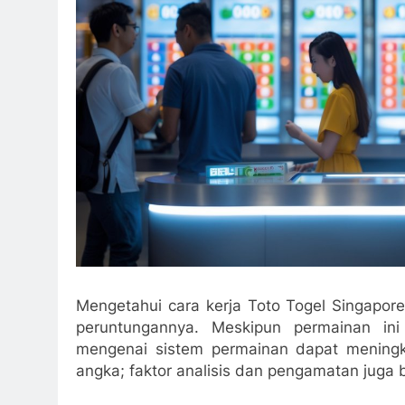
Mengetahui cara kerja Toto Togel Singapore
peruntungannya. Meskipun permainan i
mengenai sistem permainan dapat meningk
angka; faktor analisis dan pengamatan juga