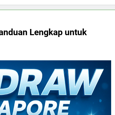
Panduan Lengkap untuk