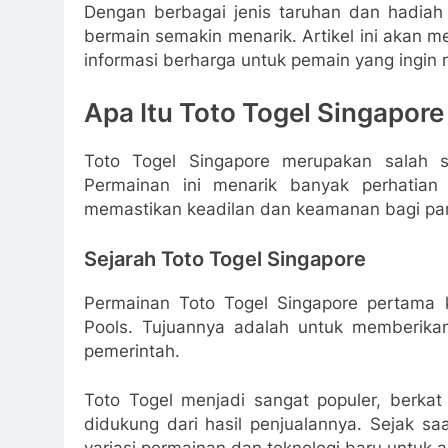
Dengan berbagai jenis taruhan dan hadia
bermain semakin menarik. Artikel ini akan 
informasi berharga untuk pemain yang ingi
Apa Itu Toto Togel Singapore
Toto Togel Singapore merupakan salah s
Permainan ini menarik banyak perhatian
memastikan keadilan dan keamanan bagi pa
Sejarah Toto Togel Singapore
Permainan Toto Togel Singapore pertama k
Pools. Tujuannya adalah untuk memberikan
pemerintah.
Toto Togel menjadi sangat populer, berkat
didukung dari hasil penjualannya. Sejak sa