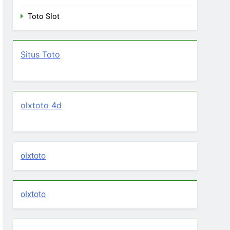
Toto Slot
Situs Toto
olxtoto 4d
olxtoto
olxtoto