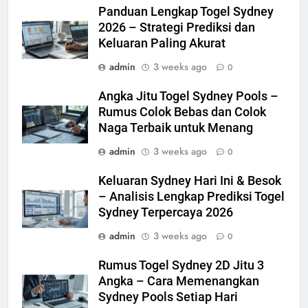
Panduan Lengkap Togel Sydney
2026 – Strategi Prediksi dan
Keluaran Paling Akurat
admin
3 weeks ago
0
Angka Jitu Togel Sydney Pools –
Rumus Colok Bebas dan Colok
Naga Terbaik untuk Menang
admin
3 weeks ago
0
Keluaran Sydney Hari Ini & Besok
– Analisis Lengkap Prediksi Togel
Sydney Terpercaya 2026
admin
3 weeks ago
0
Rumus Togel Sydney 2D Jitu 3
Angka – Cara Memenangkan
Sydney Pools Setiap Hari