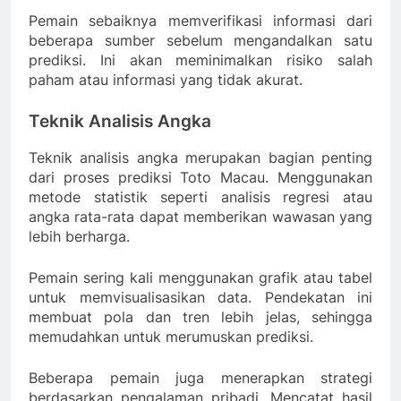
Pemain sebaiknya memverifikasi informasi dari
beberapa sumber sebelum mengandalkan satu
prediksi. Ini akan meminimalkan risiko salah
paham atau informasi yang tidak akurat.
Teknik Analisis Angka
Teknik analisis angka merupakan bagian penting
dari proses prediksi Toto Macau. Menggunakan
metode statistik seperti analisis regresi atau
angka rata-rata dapat memberikan wawasan yang
lebih berharga.
Pemain sering kali menggunakan grafik atau tabel
untuk memvisualisasikan data. Pendekatan ini
membuat pola dan tren lebih jelas, sehingga
memudahkan untuk merumuskan prediksi.
Beberapa pemain juga menerapkan strategi
berdasarkan pengalaman pribadi. Mencatat hasil