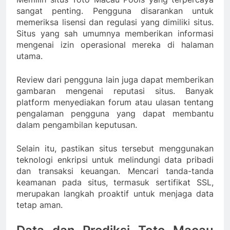
sangat penting. Pengguna disarankan untuk
memeriksa lisensi dan regulasi yang dimiliki situs.
Situs yang sah umumnya memberikan informasi
mengenai izin operasional mereka di halaman
utama.
Review dari pengguna lain juga dapat memberikan
gambaran mengenai reputasi situs. Banyak
platform menyediakan forum atau ulasan tentang
pengalaman pengguna yang dapat membantu
dalam pengambilan keputusan.
Selain itu, pastikan situs tersebut menggunakan
teknologi enkripsi untuk melindungi data pribadi
dan transaksi keuangan. Mencari tanda-tanda
keamanan pada situs, termasuk sertifikat SSL,
merupakan langkah proaktif untuk menjaga data
tetap aman.