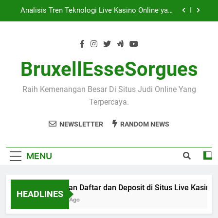
Skip
Mengubah Pengalaman Bermain 2026 Dengan
Inovasi Terkini
to
Kelebihan Bermain Live Kasino Online
Dibandingkan Kasino Konvensional di 2026:
content
Analisis dan Manfaatnya
Cara Mengelola Modal Bermain Live Kasino
Online Agar Tetap Bertahan Lama di Tahun 2026
BruxellEsseSorgues
Panduan Daftar dan Deposit di Situs Live Kasino
Online Resmi Tahun 2026: Langkah Mudah untuk
Memulai Permainan Anda
Analisis Tren Teknologi Live Kasino Online yang
Raih Kemenangan Besar Di Situs Judi Online Yang
Mengubah Pengalaman Bermain 2026 Dengan
Inovasi Terkini
Terpercaya.
Kelebihan Bermain Live Kasino Online
Dibandingkan Kasino Konvensional di 2026:
Analisis dan Manfaatnya
NEWSLETTER
RANDOM NEWS
Cara Mengelola Modal Bermain Live Kasino
Online Agar Tetap Bertahan Lama di Tahun 2026
MENU
Panduan Daftar dan Deposit di Situs Live Kasino 
HEADLINES
5 Hours Ago