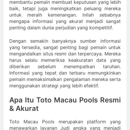
membantu pemain membuat keputusan yang lebih
baik, tetapi juga meningkatkan peluang mereka
untuk meraih kemenangan. Inilah sebabnya
mengapa informasi yang akurat menjadi sangat
penting dalam dunia perjudian yang kompetitif.
Dengan semakin banyaknya sumber informasi
yang tersedia, sangat penting bagi pemain untuk
mengandalkan situs resmi dan terpercaya. Mereka
harus selalu memeriksa keakuratan data yang
diberikan sebelum menempatkan taruhan.
Informasi yang tepat dan terbaru memungkinkan
pemain memaksimalkan pengalaman mereka serta
menggunakan strategi yang lebih efektif.
Apa Itu Toto Macau Pools Resmi
& Akurat
Toto Macau Pools merupakan platform yang
menawarkan layanan Judi angka yang menjadi