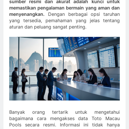
sumber resmi dan akurat adalah kunci untuk
memastikan pengalaman bermain yang aman dan
menyenangkan.
Dengan berbagai opsi taruhan
yang tersedia, pemahaman yang jelas tentang
aturan dan peluang sangat penting.
Banyak orang tertarik untuk mengetahui
bagaimana cara mengakses data Toto Macau
Pools secara resmi. Informasi ini tidak hanya