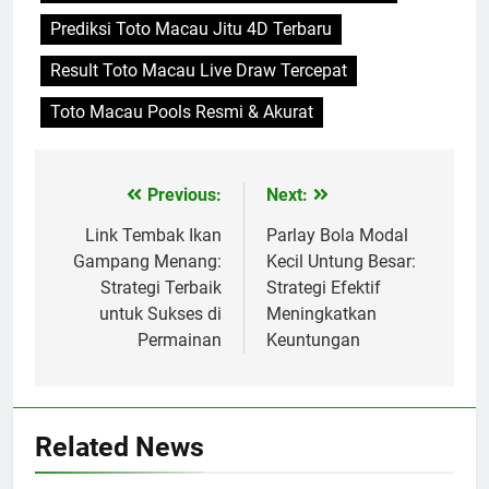
Prediksi Toto Macau Jitu 4D Terbaru
Result Toto Macau Live Draw Tercepat
Toto Macau Pools Resmi & Akurat
Previous:
Next:
Post
navigation
Link Tembak Ikan
Parlay Bola Modal
Gampang Menang:
Kecil Untung Besar:
Strategi Terbaik
Strategi Efektif
untuk Sukses di
Meningkatkan
Permainan
Keuntungan
Related News