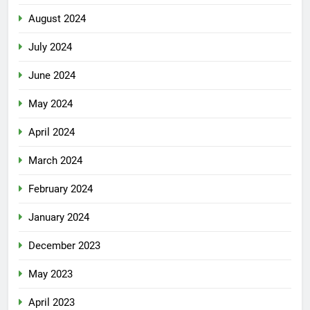
August 2024
July 2024
June 2024
May 2024
April 2024
March 2024
February 2024
January 2024
December 2023
May 2023
April 2023