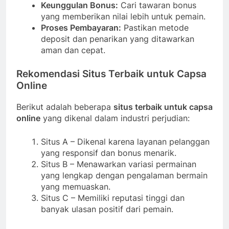
Keunggulan Bonus:
Cari tawaran bonus
yang memberikan nilai lebih untuk pemain.
Proses Pembayaran:
Pastikan metode
deposit dan penarikan yang ditawarkan
aman dan cepat.
Rekomendasi Situs Terbaik untuk Capsa
Online
Berikut adalah beberapa
situs terbaik untuk capsa
online
yang dikenal dalam industri perjudian:
Situs A – Dikenal karena layanan pelanggan
yang responsif dan bonus menarik.
Situs B – Menawarkan variasi permainan
yang lengkap dengan pengalaman bermain
yang memuaskan.
Situs C – Memiliki reputasi tinggi dan
banyak ulasan positif dari pemain.