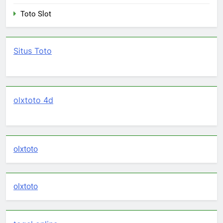
Toto Slot
Situs Toto
olxtoto 4d
olxtoto
olxtoto