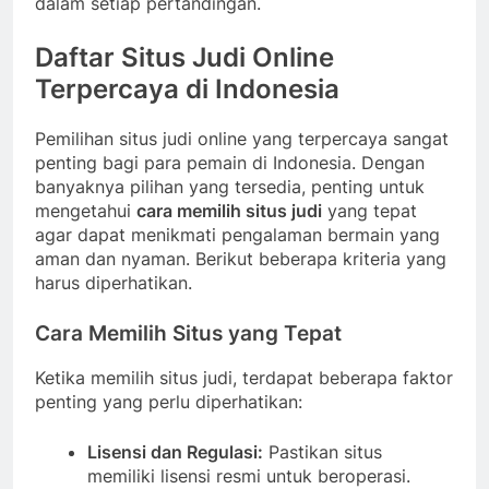
dalam setiap pertandingan.
Daftar Situs Judi Online
Terpercaya di Indonesia
Pemilihan situs judi online yang terpercaya sangat
penting bagi para pemain di Indonesia. Dengan
banyaknya pilihan yang tersedia, penting untuk
mengetahui
cara memilih situs judi
yang tepat
agar dapat menikmati pengalaman bermain yang
aman dan nyaman. Berikut beberapa kriteria yang
harus diperhatikan.
Cara Memilih Situs yang Tepat
Ketika memilih situs judi, terdapat beberapa faktor
penting yang perlu diperhatikan:
Lisensi dan Regulasi:
Pastikan situs
memiliki lisensi resmi untuk beroperasi.