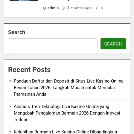
admin
3 months ago
0
Search
SEARCH
Recent Posts
Panduan Daftar dan Deposit di Situs Live Kasino Online
Resmi Tahun 2026: Langkah Mudah untuk Memulai
Permainan Anda
Analisis Tren Teknologi Live Kasino Online yang
Mengubah Pengalaman Bermain 2026 Dengan Inovasi
Terkini
Kelebihan Bermain Live Kasino Online Dibandingkan