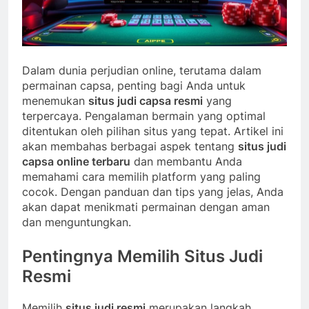
Dalam dunia perjudian online, terutama dalam
permainan capsa, penting bagi Anda untuk
menemukan
situs judi capsa resmi
yang
terpercaya. Pengalaman bermain yang optimal
ditentukan oleh pilihan situs yang tepat. Artikel ini
akan membahas berbagai aspek tentang
situs judi
capsa online terbaru
dan membantu Anda
memahami cara memilih platform yang paling
cocok. Dengan panduan dan tips yang jelas, Anda
akan dapat menikmati permainan dengan aman
dan menguntungkan.
Pentingnya Memilih Situs Judi
Resmi
Memilih
situs judi resmi
merupakan langkah