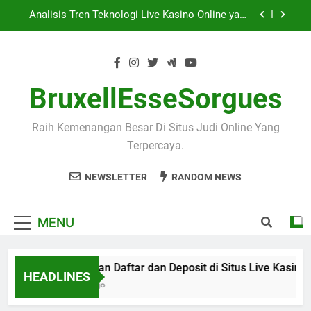
Analisis Tren Teknologi Live Kasino Online yang
Skip
Mengubah Pengalaman Bermain 2026 Dengan
to
Inovasi Terkini
Kelebihan Bermain Live Kasino Online
content
Dibandingkan Kasino Konvensional di 2026:
Analisis dan Manfaatnya
Cara Mengelola Modal Bermain Live Kasino
Online Agar Tetap Bertahan Lama di Tahun 2026
BruxellEsseSorgues
Panduan Daftar dan Deposit di Situs Live Kasino
Online Resmi Tahun 2026: Langkah Mudah untuk
Memulai Permainan Anda
Analisis Tren Teknologi Live Kasino Online yang
Raih Kemenangan Besar Di Situs Judi Online Yang
Mengubah Pengalaman Bermain 2026 Dengan
Terpercaya.
Inovasi Terkini
Kelebihan Bermain Live Kasino Online
Dibandingkan Kasino Konvensional di 2026:
Analisis dan Manfaatnya
NEWSLETTER
RANDOM NEWS
Cara Mengelola Modal Bermain Live Kasino
Online Agar Tetap Bertahan Lama di Tahun 2026
MENU
Panduan Daftar dan Deposit di Situs Live Kasino 
HEADLINES
1 Day Ago