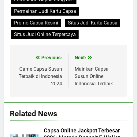
Permainan Judi Kartu Capsa
Promo Capsa Resmi
Situs Judi Kartu Capsa
Situs Judi Online Terpercaya
Previous:
Next:
Post
navigation
Game Capsa Susun
Mainkan Capsa
Terbaik di Indonesia
Susun Online
2024
Indonesia Terbaik
Related News
Capsa Online Jackpot Terbesar