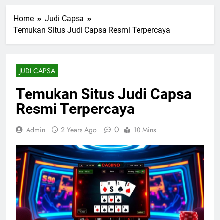
Home
Judi Capsa
Temukan Situs Judi Capsa Resmi Terpercaya
JUDI CAPSA
Temukan Situs Judi Capsa
Resmi Terpercaya
0
Admin
2 Years Ago
10 Mins