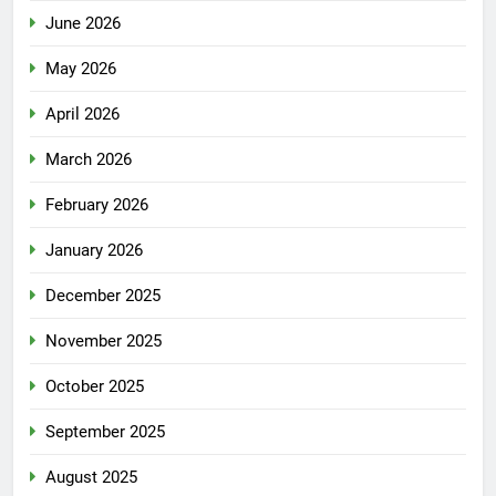
June 2026
May 2026
April 2026
March 2026
February 2026
January 2026
December 2025
November 2025
October 2025
September 2025
August 2025