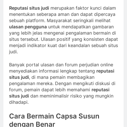
Reputasi situs judi
merupakan faktor kunci dalam
menentukan seberapa aman dan dapat dipercaya
sebuah platform. Masyarakat seringkali melihat
ulasan pengguna
untuk mendapatkan gambaran
yang lebih jelas mengenai pengalaman bermain di
situs tersebut. Ulasan positif yang konsisten dapat
menjadi indikator kuat dari keandalan sebuah situs
judi.
Banyak portal ulasan dan forum perjudian online
menyediakan informasi lengkap tentang
reputasi
situs judi
, di mana pemain membagikan
pengalaman mereka. Dengan mengikuti diskusi di
forum, pemain dapat lebih memahami
reputasi
situs judi
dan meminimalisir risiko yang mungkin
dihadapi.
Cara Bermain Capsa Susun
dengan Benar