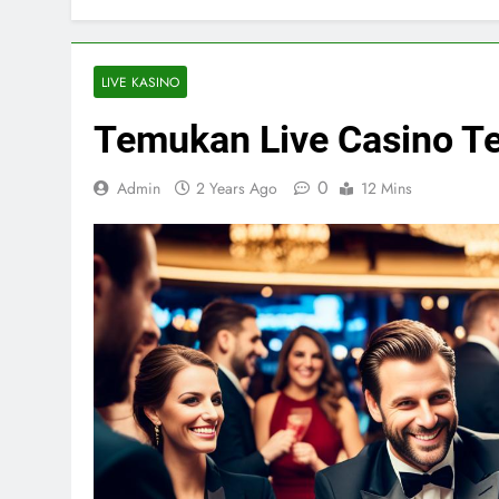
LIVE KASINO
Temukan Live Casino Te
0
Admin
2 Years Ago
12 Mins