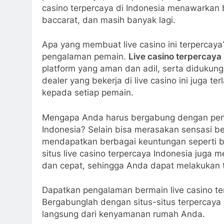
casino terpercaya di Indonesia menawarkan be
baccarat, dan masih banyak lagi.
Apa yang membuat live casino ini terpercay
pengalaman pemain.
Live casino terpercaya
platform yang aman dan adil, serta didukung
dealer yang bekerja di live casino ini juga t
kepada setiap pemain.
Mengapa Anda harus bergabung dengan pengal
Indonesia? Selain bisa merasakan sensasi b
mendapatkan berbagai keuntungan seperti bo
situs live casino terpercaya Indonesia ju
dan cepat, sehingga Anda dapat melakukan 
Dapatkan pengalaman bermain live casino ter
Bergabunglah dengan situs-situs terpercaya
langsung dari kenyamanan rumah Anda.