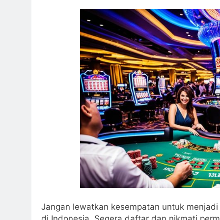
Jangan lewatkan kesempatan untuk menjadi b
di Indonesia. Segera daftar dan nikmati per