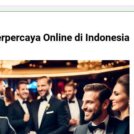
rpercaya Online di Indonesia