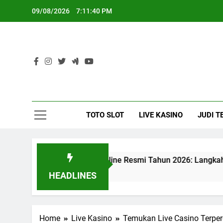
Skip
09/08/2026
7:11:41 PM
to
content
K
TOTO SLOT
LIVE KASINO
JUDI T
K
Live Kasino Online Resmi Tahun 2026: Langkah Mudah untuk 
HEADLINES
Home
Live Kasino
Temukan Live Casino Terper