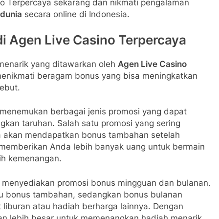
sino Terpercaya sekarang dan nikmati pengalaman
 dunia
secara online di Indonesia.
i Agen Live Casino Terpercaya
menarik yang ditawarkan oleh
Agen Live Casino
menikmati beragam bonus yang bisa meningkatkan
ebut.
 menemukan berbagai jenis promosi yang dapat
an taruhan. Salah satu promosi yang sering
da akan mendapatkan bonus tambahan setelah
 memberikan Anda lebih banyak uang untuk bermain
ih kemenangan.
 menyediakan promosi bonus mingguan dan bulanan.
u bonus tambahan, sedangkan bonus bulanan
 liburan atau hadiah berharga lainnya. Dengan
tan lebih besar untuk memenangkan hadiah menarik