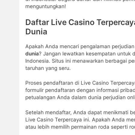
menguntungkan!
Daftar Live Casino Terperca
Dunia
Apakah Anda mencari pengalaman perjudian 
dunia
? Jangan lewatkan kesempatan untuk d
Indonesia. Situs ini menawarkan berbagai 
taruhan yang seru.
Proses pendaftaran di Live Casino Terperca
formulir pendaftaran dengan informasi prib
petualangan Anda dalam dunia perjudian onl
Setelah mendaftar, Anda dapat menikmati b
Live Casino Terpercaya ini. Apakah Anda men
atau lebih memilih permainan roda seperti rou