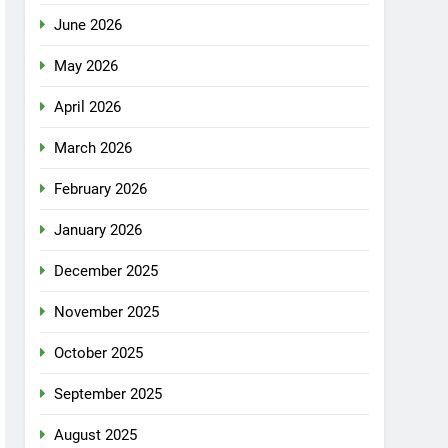
June 2026
May 2026
April 2026
March 2026
February 2026
January 2026
December 2025
November 2025
October 2025
September 2025
August 2025