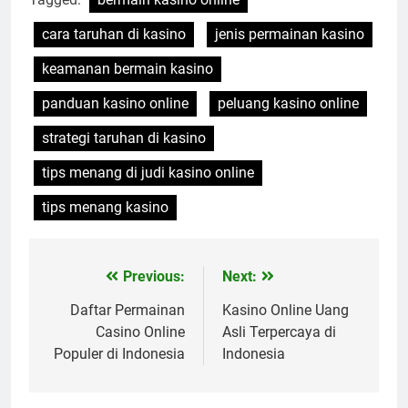
cara taruhan di kasino
jenis permainan kasino
keamanan bermain kasino
panduan kasino online
peluang kasino online
strategi taruhan di kasino
tips menang di judi kasino online
tips menang kasino
Previous:
Next:
Post
navigation
Daftar Permainan
Kasino Online Uang
Casino Online
Asli Terpercaya di
Populer di Indonesia
Indonesia