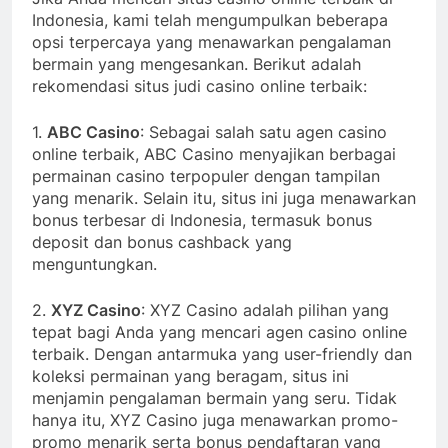
Indonesia, kami telah mengumpulkan beberapa
opsi terpercaya yang menawarkan pengalaman
bermain yang mengesankan. Berikut adalah
rekomendasi situs judi casino online terbaik:
1.
ABC Casino
: Sebagai salah satu agen casino
online terbaik, ABC Casino menyajikan berbagai
permainan casino terpopuler dengan tampilan
yang menarik. Selain itu, situs ini juga menawarkan
bonus terbesar di Indonesia, termasuk bonus
deposit dan bonus cashback yang
menguntungkan.
2.
XYZ Casino
: XYZ Casino adalah pilihan yang
tepat bagi Anda yang mencari agen casino online
terbaik. Dengan antarmuka yang user-friendly dan
koleksi permainan yang beragam, situs ini
menjamin pengalaman bermain yang seru. Tidak
hanya itu, XYZ Casino juga menawarkan promo-
promo menarik serta bonus pendaftaran yang