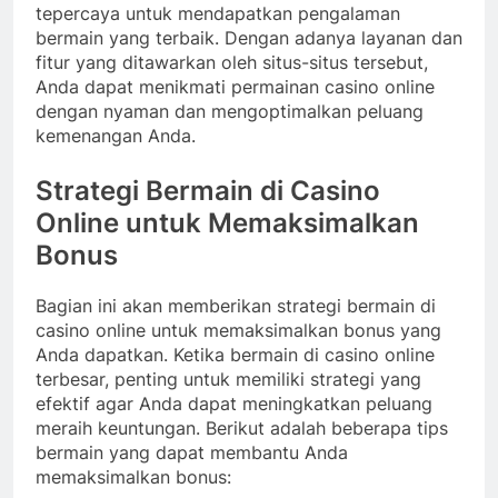
tepercaya untuk mendapatkan pengalaman
bermain yang terbaik. Dengan adanya layanan dan
fitur yang ditawarkan oleh situs-situs tersebut,
Anda dapat menikmati permainan casino online
dengan nyaman dan mengoptimalkan peluang
kemenangan Anda.
Strategi Bermain di Casino
Online untuk Memaksimalkan
Bonus
Bagian ini akan memberikan strategi bermain di
casino online untuk memaksimalkan bonus yang
Anda dapatkan. Ketika bermain di casino online
terbesar, penting untuk memiliki strategi yang
efektif agar Anda dapat meningkatkan peluang
meraih keuntungan. Berikut adalah beberapa tips
bermain yang dapat membantu Anda
memaksimalkan bonus: