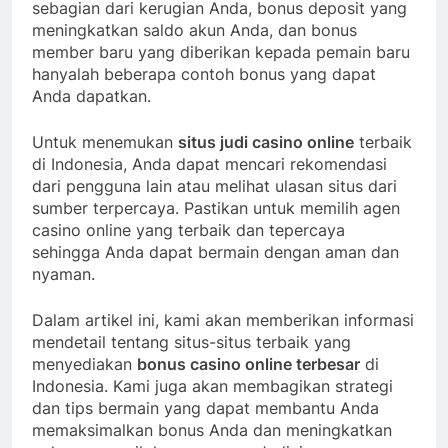
sebagian dari kerugian Anda, bonus deposit yang
meningkatkan saldo akun Anda, dan bonus
member baru yang diberikan kepada pemain baru
hanyalah beberapa contoh bonus yang dapat
Anda dapatkan.
Untuk menemukan
situs judi casino online
terbaik
di Indonesia, Anda dapat mencari rekomendasi
dari pengguna lain atau melihat ulasan situs dari
sumber terpercaya. Pastikan untuk memilih agen
casino online yang terbaik dan tepercaya
sehingga Anda dapat bermain dengan aman dan
nyaman.
Dalam artikel ini, kami akan memberikan informasi
mendetail tentang situs-situs terbaik yang
menyediakan
bonus casino online terbesar
di
Indonesia. Kami juga akan membagikan strategi
dan tips bermain yang dapat membantu Anda
memaksimalkan bonus Anda dan meningkatkan