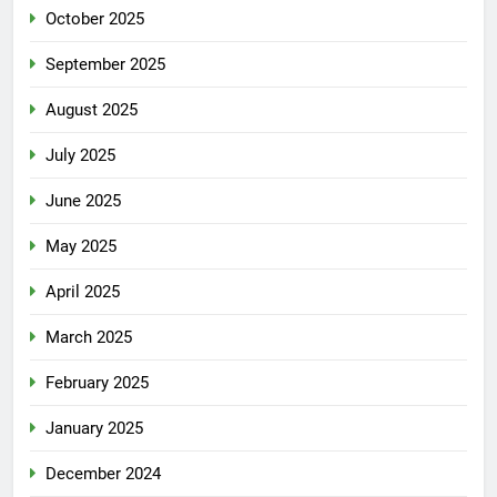
October 2025
September 2025
August 2025
July 2025
June 2025
May 2025
April 2025
March 2025
February 2025
January 2025
December 2024