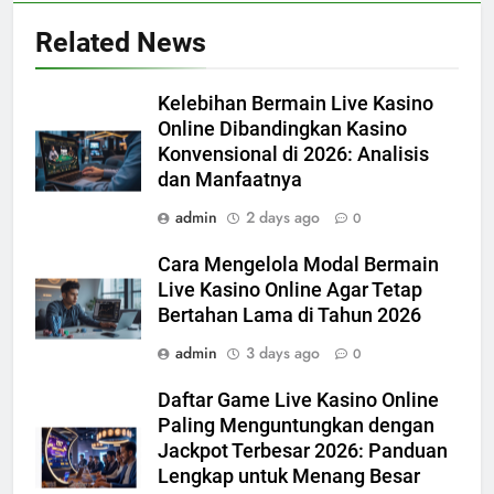
Related News
Kelebihan Bermain Live Kasino
Online Dibandingkan Kasino
Konvensional di 2026: Analisis
dan Manfaatnya
admin
2 days ago
0
Cara Mengelola Modal Bermain
Live Kasino Online Agar Tetap
Bertahan Lama di Tahun 2026
admin
3 days ago
0
Daftar Game Live Kasino Online
Paling Menguntungkan dengan
Jackpot Terbesar 2026: Panduan
Lengkap untuk Menang Besar