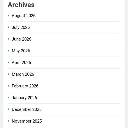
Archives
August 2026
July 2026
June 2026
May 2026
April 2026
March 2026
February 2026
January 2026
December 2025
November 2025