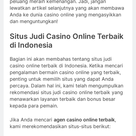
peluang meraih kemenangan. Jadi, jangan
lewatkan artikel selanjutnya yang akan membawa
Anda ke dunia casino online yang mengasyikkan
dan menguntungkan!
Situs Judi Casino Online Terbaik
di Indonesia
Bagian ini akan membahas tentang situs judi
casino online terbaik di Indonesia. Ketika mencari
pengalaman bermain casino online yang terbaik,
penting untuk memilih situs yang dapat Anda
percaya. Dalam hal ini, kami telah mengumpulkan
rekomendasi situs judi casino online terbaik yang
menawarkan layanan terbaik dan bonus besar
kepada para pemain.
Jika Anda mencari
agen casino online terbaik
,
kami merekomendasikan situs-situs berikut: