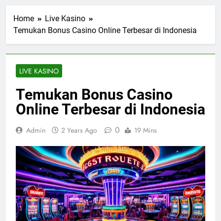
Home
Live Kasino
Temukan Bonus Casino Online Terbesar di Indonesia
LIVE KASINO
Temukan Bonus Casino
Online Terbesar di Indonesia
0
Admin
2 Years Ago
19 Mins