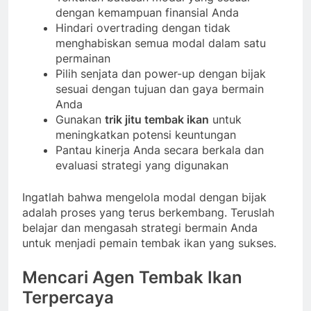
dengan kemampuan finansial Anda
Hindari overtrading dengan tidak
menghabiskan semua modal dalam satu
permainan
Pilih senjata dan power-up dengan bijak
sesuai dengan tujuan dan gaya bermain
Anda
Gunakan
trik jitu tembak ikan
untuk
meningkatkan potensi keuntungan
Pantau kinerja Anda secara berkala dan
evaluasi strategi yang digunakan
Ingatlah bahwa mengelola modal dengan bijak
adalah proses yang terus berkembang. Teruslah
belajar dan mengasah strategi bermain Anda
untuk menjadi pemain tembak ikan yang sukses.
Mencari Agen Tembak Ikan
Terpercaya