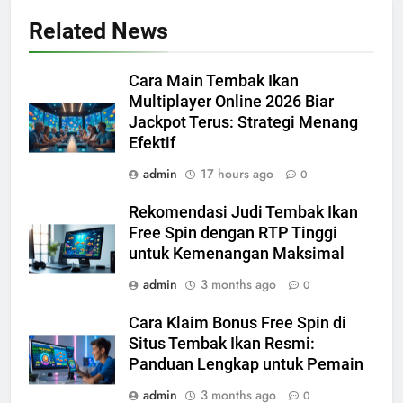
Related News
Cara Main Tembak Ikan
Multiplayer Online 2026 Biar
Jackpot Terus: Strategi Menang
Efektif
admin
17 hours ago
0
Rekomendasi Judi Tembak Ikan
Free Spin dengan RTP Tinggi
untuk Kemenangan Maksimal
admin
3 months ago
0
Cara Klaim Bonus Free Spin di
Situs Tembak Ikan Resmi:
Panduan Lengkap untuk Pemain
admin
3 months ago
0