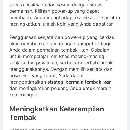
secara bijaksana dan sesuai dengan situasi
permainan. Pilihlah power-up yang dapat
membantu Anda menghadapi ikan-ikan besar atau
meningkatkan jumlah koin yang Anda dapatkan.
Penggunaan senjata dan power-up yang cerdas
akan memberikan keuntungan kompetitif bagi
Anda dalam permainan tembak ikan. Cobalah
untuk mempelajari ciri khas masing-masing
senjata dan power-up, serta cara terbaik untuk
menggunakannya. Dengan memilih senjata dan
power-up yang tepat, Anda dapat
mengoptimalkan
strategi bermain tembak ikan
dan meningkatkan peluang Anda untuk meraih
kemenangan.
Meningkatkan Keterampilan
Tembak