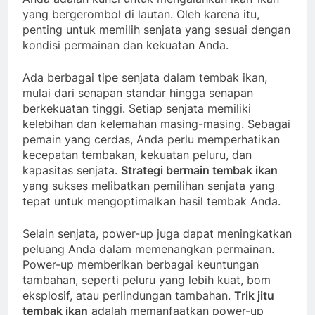
yang bergerombol di lautan. Oleh karena itu,
penting untuk memilih senjata yang sesuai dengan
kondisi permainan dan kekuatan Anda.
Ada berbagai tipe senjata dalam tembak ikan,
mulai dari senapan standar hingga senapan
berkekuatan tinggi. Setiap senjata memiliki
kelebihan dan kelemahan masing-masing. Sebagai
pemain yang cerdas, Anda perlu memperhatikan
kecepatan tembakan, kekuatan peluru, dan
kapasitas senjata.
Strategi bermain tembak ikan
yang sukses melibatkan pemilihan senjata yang
tepat untuk mengoptimalkan hasil tembak Anda.
Selain senjata, power-up juga dapat meningkatkan
peluang Anda dalam memenangkan permainan.
Power-up memberikan berbagai keuntungan
tambahan, seperti peluru yang lebih kuat, bom
eksplosif, atau perlindungan tambahan.
Trik jitu
tembak ikan
adalah memanfaatkan power-up