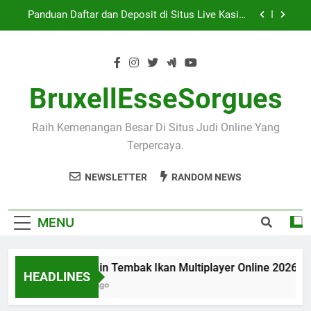
Skip
Memulai Permainan Anda
Analisis Tren Teknologi Live Kasino Online yang
to
Mengubah Pengalaman Bermain 2026 Dengan
Inovasi Terkini
content
Kelebihan Bermain Live Kasino Online
Dibandingkan Kasino Konvensional di 2026:
Analisis dan Manfaatnya
Cara Main Tembak Ikan Multiplayer Online 2026
Biar Jackpot Terus: Strategi Menang Efektif
BruxellEsseSorgues
Panduan Daftar dan Deposit di Situs Live Kasino
Online Resmi Tahun 2026: Langkah Mudah untuk
Raih Kemenangan Besar Di Situs Judi Online Yang
Memulai Permainan Anda
Analisis Tren Teknologi Live Kasino Online yang
Terpercaya.
Mengubah Pengalaman Bermain 2026 Dengan
Inovasi Terkini
Kelebihan Bermain Live Kasino Online
NEWSLETTER
RANDOM NEWS
Dibandingkan Kasino Konvensional di 2026:
Analisis dan Manfaatnya
MENU
Cara Main Tembak Ikan Multiplayer Online 2026 Biar Ja
HEADLINES
17 Hours Ago