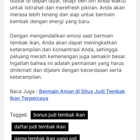
duduk di depan layar, tetapi beri diri Anda waktu
untuk istirahat dan merefresh pikiran. Anda akan
merasa lebih tenang dan siap untuk bermain
kembali dengan energi yang baru.
Dengan mengendalikan emosi saat bermain
tembak ikan, Anda akan dapat meningkatkan
keterampilan dan konsentrasi Anda, sehingga
peluang meraih kemenangan juga semakin besar.
Ingatlah bahwa ini adalah permainan yang harus
dinikmati dan dijalani dengan kecerdasan serta
keterampilan.
Baca Juga :
Bermain Aman di Situs Judi Tembak
Ikan Terpercaya
Tagged:
bonus judi tembak ikan
daftar judi tembak ikan
game tembak ikan uang asli