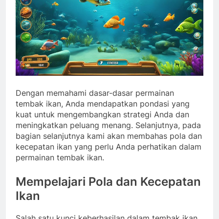
Dengan memahami dasar-dasar permainan
tembak ikan, Anda mendapatkan pondasi yang
kuat untuk mengembangkan strategi Anda dan
meningkatkan peluang menang. Selanjutnya, pada
bagian selanjutnya kami akan membahas pola dan
kecepatan ikan yang perlu Anda perhatikan dalam
permainan tembak ikan.
Mempelajari Pola dan Kecepatan
Ikan
Salah satu kunci keberhasilan dalam tembak ikan