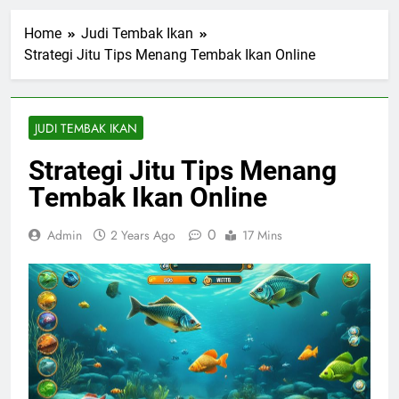
Home
Judi Tembak Ikan
Strategi Jitu Tips Menang Tembak Ikan Online
JUDI TEMBAK IKAN
Strategi Jitu Tips Menang
Tembak Ikan Online
0
Admin
2 Years Ago
17 Mins