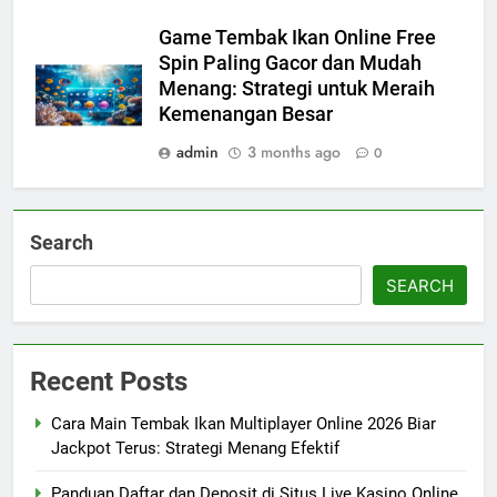
Game Tembak Ikan Online Free
Spin Paling Gacor dan Mudah
Menang: Strategi untuk Meraih
Kemenangan Besar
admin
3 months ago
0
Search
SEARCH
Recent Posts
Cara Main Tembak Ikan Multiplayer Online 2026 Biar
Jackpot Terus: Strategi Menang Efektif
Panduan Daftar dan Deposit di Situs Live Kasino Online