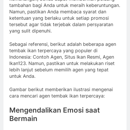
tambahan bagi Anda untuk meraih keberuntungan.
Namun, pastikan Anda membaca syarat dan
ketentuan yang berlaku untuk setiap promosi
tersebut agar tidak terjebak dalam persyaratan
yang sulit dipenuhi.
Sebagai referensi, berikut adalah beberapa agen
tembak ikan terpercaya yang populer di
Indonesia: Contoh Agen, Situs Ikan Resmi, Agen
Ikan123. Namun, pastikan untuk melakukan riset
lebih lanjut sebelum memilih agen yang tepat
untuk Anda.
Gambar berikut memberikan ilustrasi mengenai
cara mencari agen tembak ikan terpercaya:
Mengendalikan Emosi saat
Bermain