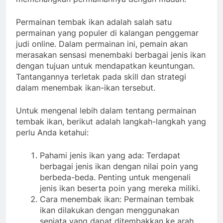
Permainan tembak ikan adalah salah satu
permainan yang populer di kalangan penggemar
judi online. Dalam permainan ini, pemain akan
merasakan sensasi menembaki berbagai jenis ikan
dengan tujuan untuk mendapatkan keuntungan.
Tantangannya terletak pada skill dan strategi
dalam menembak ikan-ikan tersebut.
Untuk mengenal lebih dalam tentang permainan
tembak ikan, berikut adalah langkah-langkah yang
perlu Anda ketahui:
Pahami jenis ikan yang ada: Terdapat
berbagai jenis ikan dengan nilai poin yang
berbeda-beda. Penting untuk mengenali
jenis ikan beserta poin yang mereka miliki.
Cara menembak ikan: Permainan tembak
ikan dilakukan dengan menggunakan
senjata yang dapat ditembakkan ke arah