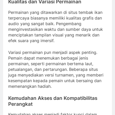
Kualitas dan Variasi Permainan
Permainan yang ditawarkan di situs tembak ikan
terpercaya biasanya memiliki kualitas grafis dan
audio yang sangat baik. Pengembang
menginvestasikan waktu dan sumber daya untuk
menciptakan tampilan visual yang menarik dan
efek suara yang imersif.
Variasi permainan pun menjadi aspek penting.
Pemain dapat menemukan berbagai jenis
permainan, seperti permainan bertema laut,
petualangan, dan pertarungan. Beberapa situs
juga menyediakan versi turnamen, yang memberi
kesempatan kepada pemain untuk bersaing dan
memenangkan hadiah.
Kemudahan Akses dan Kompatibilitas
Perangkat
Kemudahan akses menjadi faktor kunci dalam