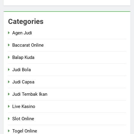
Categories
Agen Judi
Baccarat Online
Balap Kuda
Judi Bola
Judi Capsa
Judi Tembak Ikan
Live Kasino
Slot Online
Togel Online