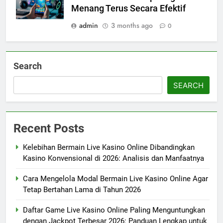
Menang Terus Secara Efektif
admin
3 months ago
0
Search
SEARCH
Recent Posts
Kelebihan Bermain Live Kasino Online Dibandingkan
Kasino Konvensional di 2026: Analisis dan Manfaatnya
Cara Mengelola Modal Bermain Live Kasino Online Agar
Tetap Bertahan Lama di Tahun 2026
Daftar Game Live Kasino Online Paling Menguntungkan
dengan Jackpot Terbesar 2026: Panduan Lengkap untuk