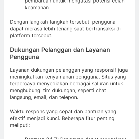
pembaruan untuk mengatasi potensi celah
keamanan.
Dengan langkah-langkah tersebut, pengguna
dapat merasa lebih tenang saat bertransaksi di
platform tersebut.
Dukungan Pelanggan dan Layanan
Pengguna
Layanan dukungan pelanggan yang responsif juga
meningkatkan kenyamanan pengguna. Situs yang
terpercaya menyediakan berbagai saluran untuk
menghubungi tim dukungan, seperti chat
langsung, email, dan telepon.
Waktu respons yang cepat dan bantuan yang
efektif menjadi kunci. Beberapa fitur penting
meliputi: