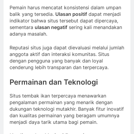
Pemain harus mencatat konsistensi dalam umpan
balik yang tersedia.
Ulasan positif
dapat menjadi
indikator bahwa situs tersebut dapat dipercaya,
sementara
ulasan negatif
sering kali menandakan
adanya masalah.
Reputasi situs juga dapat dievaluasi melalui jumlah
anggota aktif dan interaksi komunitas. Situs
dengan pengguna yang banyak dan loyal
cenderung lebih transparan dan terpercaya.
Permainan dan Teknologi
Situs tembak ikan terpercaya menawarkan
pengalaman permainan yang menarik dengan
dukungan teknologi mutakhir. Banyak fitur inovatif
dan kualitas permainan yang beragam umumnya
menjadi daya tarik utama bagi pemain.