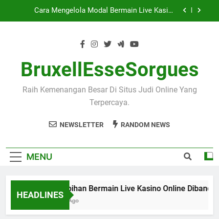
Skip
Analisis dan Manfaatnya
Cara Mengelola Modal Bermain Live Kasino
to
Online Agar Tetap Bertahan Lama di Tahun 2026
content
Daftar Game Live Kasino Online Paling
Menguntungkan dengan Jackpot Terbesar 2026:
Panduan Lengkap untuk Menang Besar
Mengapa Live Kasino Online Semakin Populer di
Indonesia Sepanjang Tahun 2026? Faktor-Faktor
BruxellEsseSorgues
Utama dan Dampaknya
Kelebihan Bermain Live Kasino Online
Dibandingkan Kasino Konvensional di 2026:
Raih Kemenangan Besar Di Situs Judi Online Yang
Analisis dan Manfaatnya
Cara Mengelola Modal Bermain Live Kasino
Terpercaya.
Online Agar Tetap Bertahan Lama di Tahun 2026
Daftar Game Live Kasino Online Paling
NEWSLETTER
RANDOM NEWS
Menguntungkan dengan Jackpot Terbesar 2026:
Panduan Lengkap untuk Menang Besar
Mengapa Live Kasino Online Semakin Populer di
Indonesia Sepanjang Tahun 2026? Faktor-Faktor
Utama dan Dampaknya
MENU
Kelebihan Bermain Live Kasino Online Dibandingka
HEADLINES
1 Day Ago