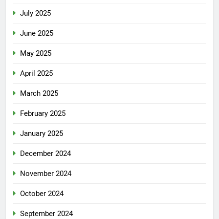
July 2025
June 2025
May 2025
April 2025
March 2025
February 2025
January 2025
December 2024
November 2024
October 2024
September 2024