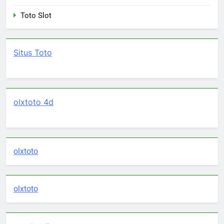
Toto Slot
Situs Toto
olxtoto 4d
olxtoto
olxtoto