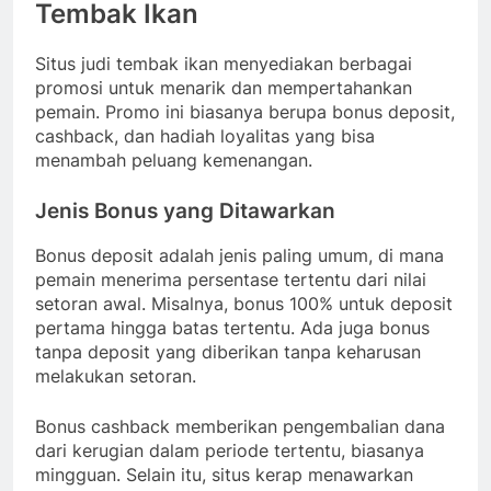
Tembak Ikan
Situs judi tembak ikan menyediakan berbagai
promosi untuk menarik dan mempertahankan
pemain. Promo ini biasanya berupa bonus deposit,
cashback, dan hadiah loyalitas yang bisa
menambah peluang kemenangan.
Jenis Bonus yang Ditawarkan
Bonus deposit adalah jenis paling umum, di mana
pemain menerima persentase tertentu dari nilai
setoran awal. Misalnya, bonus 100% untuk deposit
pertama hingga batas tertentu. Ada juga bonus
tanpa deposit yang diberikan tanpa keharusan
melakukan setoran.
Bonus cashback memberikan pengembalian dana
dari kerugian dalam periode tertentu, biasanya
mingguan. Selain itu, situs kerap menawarkan