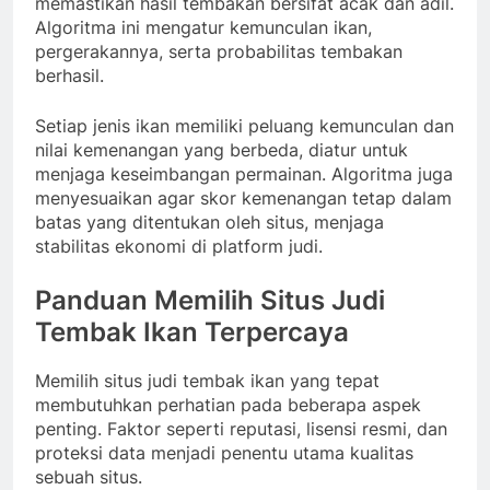
memastikan hasil tembakan bersifat acak dan adil.
Algoritma ini mengatur kemunculan ikan,
pergerakannya, serta probabilitas tembakan
berhasil.
Setiap jenis ikan memiliki peluang kemunculan dan
nilai kemenangan yang berbeda, diatur untuk
menjaga keseimbangan permainan. Algoritma juga
menyesuaikan agar skor kemenangan tetap dalam
batas yang ditentukan oleh situs, menjaga
stabilitas ekonomi di platform judi.
Panduan Memilih Situs Judi
Tembak Ikan Terpercaya
Memilih situs judi tembak ikan yang tepat
membutuhkan perhatian pada beberapa aspek
penting. Faktor seperti reputasi, lisensi resmi, dan
proteksi data menjadi penentu utama kualitas
sebuah situs.