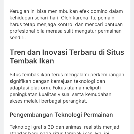
Kerugian ini bisa menimbulkan efek domino dalam
kehidupan sehari-hari. Oleh karena itu, pemain
harus tetap menjaga kontrol dan mencari bantuan
profesional bila merasa sulit mengatur permainan
sendiri.
Tren dan Inovasi Terbaru di Situs
Tembak Ikan
Situs tembak ikan terus mengalami perkembangan
signifikan dengan kemajuan teknologi dan
adaptasi platform. Fokus utama meliputi
peningkatan kualitas visual serta kemudahan
akses melalui berbagai perangkat.
Pengembangan Teknologi Permainan
Teknologi grafis 3D dan animasi realistis menjadi
standar baru pada situs tembak ikan. Hal ini