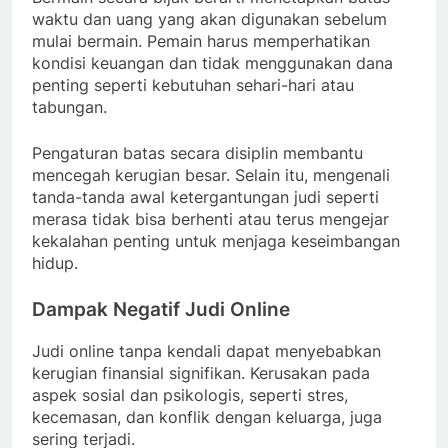
waktu dan uang yang akan digunakan sebelum
mulai bermain. Pemain harus memperhatikan
kondisi keuangan dan tidak menggunakan dana
penting seperti kebutuhan sehari-hari atau
tabungan.
Pengaturan batas secara disiplin membantu
mencegah kerugian besar. Selain itu, mengenali
tanda-tanda awal ketergantungan judi seperti
merasa tidak bisa berhenti atau terus mengejar
kekalahan penting untuk menjaga keseimbangan
hidup.
Dampak Negatif Judi Online
Judi online tanpa kendali dapat menyebabkan
kerugian finansial signifikan. Kerusakan pada
aspek sosial dan psikologis, seperti stres,
kecemasan, dan konflik dengan keluarga, juga
sering terjadi.