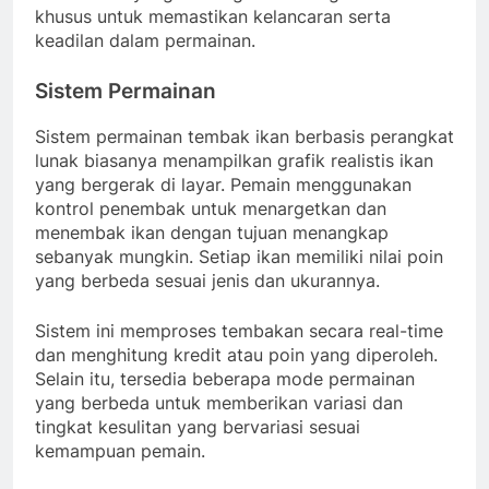
khusus untuk memastikan kelancaran serta
keadilan dalam permainan.
Sistem Permainan
Sistem permainan tembak ikan berbasis perangkat
lunak biasanya menampilkan grafik realistis ikan
yang bergerak di layar. Pemain menggunakan
kontrol penembak untuk menargetkan dan
menembak ikan dengan tujuan menangkap
sebanyak mungkin. Setiap ikan memiliki nilai poin
yang berbeda sesuai jenis dan ukurannya.
Sistem ini memproses tembakan secara real-time
dan menghitung kredit atau poin yang diperoleh.
Selain itu, tersedia beberapa mode permainan
yang berbeda untuk memberikan variasi dan
tingkat kesulitan yang bervariasi sesuai
kemampuan pemain.