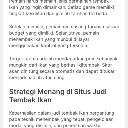
Pemain harus memilih jenis permainan tembak
ikan yang ingin dimainkan. Setiap game memiliki
tingkat kesulitan dan jumlah taruhan berbeda.
Setelah memilih, pemain memasang taruhan sesuai
budget yang dimiliki. Selanjutnya, pemain
menembak ikan yang muncul di layar
menggunakan kontrol yang tersedia.
Target utama adalah mendapatkan poin sebanyak
mungkin dari ikan yang berhasil ditembak. Skor
akan dihitung secara otomatis dan dapat ditukar
menjadi hadiah atau uang.
Strategi Menang di Situs Judi
Tembak Ikan
Keberhasilan dalam judi tembak ikan bergantung
pada teknik menembak yang tepat, pengelolaan
modal yang disiplin, dan penentuan waktu