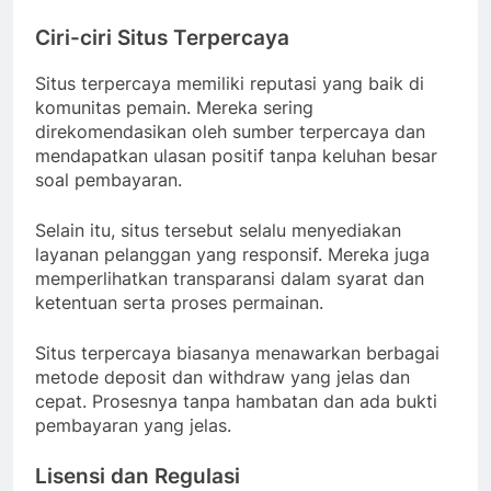
Ciri-ciri Situs Terpercaya
Situs terpercaya memiliki reputasi yang baik di
komunitas pemain. Mereka sering
direkomendasikan oleh sumber terpercaya dan
mendapatkan ulasan positif tanpa keluhan besar
soal pembayaran.
Selain itu, situs tersebut selalu menyediakan
layanan pelanggan yang responsif. Mereka juga
memperlihatkan transparansi dalam syarat dan
ketentuan serta proses permainan.
Situs terpercaya biasanya menawarkan berbagai
metode deposit dan withdraw yang jelas dan
cepat. Prosesnya tanpa hambatan dan ada bukti
pembayaran yang jelas.
Lisensi dan Regulasi