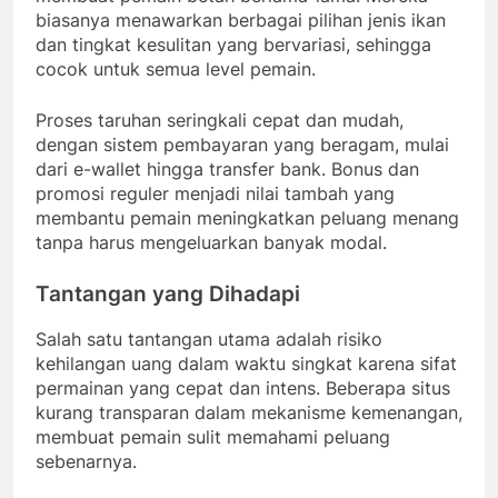
biasanya menawarkan berbagai pilihan jenis ikan
dan tingkat kesulitan yang bervariasi, sehingga
cocok untuk semua level pemain.
Proses taruhan seringkali cepat dan mudah,
dengan sistem pembayaran yang beragam, mulai
dari e-wallet hingga transfer bank. Bonus dan
promosi reguler menjadi nilai tambah yang
membantu pemain meningkatkan peluang menang
tanpa harus mengeluarkan banyak modal.
Tantangan yang Dihadapi
Salah satu tantangan utama adalah risiko
kehilangan uang dalam waktu singkat karena sifat
permainan yang cepat dan intens. Beberapa situs
kurang transparan dalam mekanisme kemenangan,
membuat pemain sulit memahami peluang
sebenarnya.