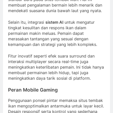
membuat pengalaman bermain lebih menarik dan
mendekati suasana dunia bawah laut yang nyata.
Selain itu, integrasi
sistem AI
untuk mengatur
tingkat kesulitan dan respons ikan dalam
permainan makin meluas. Pemain dapat
merasakan tantangan yang sesuai dengan
kemampuan dan strategi yang lebih kompleks.
Fitur inovatif seperti efek suara surround dan
interaksi multiplayer secara real-time juga
meningkatkan keterlibatan pemain. Ini tidak hanya
membuat permainan lebih hidup, tapi juga
meningkatkan daya tarik sosial di platform.
Peran Mobile Gaming
Penggunaan ponsel pintar memaksa situs tembak
ikan mengoptimalkan antarmuka untuk layar kecil.
Desain responsif serta kontrol yang sederhana