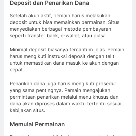
Deposit dan Penarikan Dana
Setelah akun aktif, pemain harus melakukan
deposit untuk bisa memainkan permainan. Situs
menyediakan berbagai metode pembayaran
seperti transfer bank, e-wallet, atau pulsa.
Minimal deposit biasanya tercantum jelas. Pemain
harus mengikuti instruksi deposit dengan teliti
untuk memastikan dana masuk ke akun dengan
cepat.
Penarikan dana juga harus mengikuti prosedur
yang sama pentingnya. Pemain mengajukan
permintaan penarikan melalui menu khusus dan
dana akan diproses dalam waktu tertentu sesuai
kebijakan situs.
Memulai Permainan