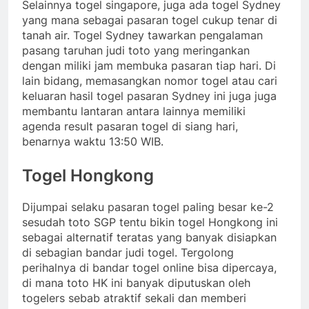
Selainnya togel singapore, juga ada togel Sydney
yang mana sebagai pasaran togel cukup tenar di
tanah air. Togel Sydney tawarkan pengalaman
pasang taruhan judi toto yang meringankan
dengan miliki jam membuka pasaran tiap hari. Di
lain bidang, memasangkan nomor togel atau cari
keluaran hasil togel pasaran Sydney ini juga juga
membantu lantaran antara lainnya memiliki
agenda result pasaran togel di siang hari,
benarnya waktu 13:50 WIB.
Togel Hongkong
Dijumpai selaku pasaran togel paling besar ke-2
sesudah toto SGP tentu bikin togel Hongkong ini
sebagai alternatif teratas yang banyak disiapkan
di sebagian bandar judi togel. Tergolong
perihalnya di bandar togel online bisa dipercaya,
di mana toto HK ini banyak diputuskan oleh
togelers sebab atraktif sekali dan memberi