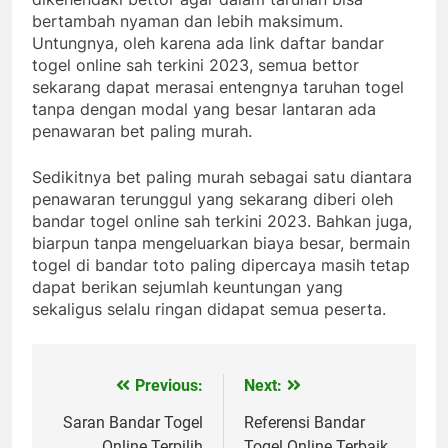
bertambah nyaman dan lebih maksimum.
Untungnya, oleh karena ada link daftar bandar
togel online sah terkini 2023, semua bettor
sekarang dapat merasai entengnya taruhan togel
tanpa dengan modal yang besar lantaran ada
penawaran bet paling murah.
Sedikitnya bet paling murah sebagai satu diantara
penawaran terunggul yang sekarang diberi oleh
bandar togel online sah terkini 2023. Bahkan juga,
biarpun tanpa mengeluarkan biaya besar, bermain
togel di bandar toto paling dipercaya masih tetap
dapat berikan sejumlah keuntungan yang
sekaligus selalu ringan didapat semua peserta.
Previous:
Next:
Post
navigation
Saran Bandar Togel
Referensi Bandar
Online Terpilih
Togel Online Terbaik