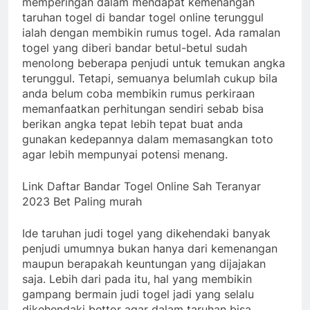
memperingan dalam mendapat kemenangan
taruhan togel di bandar togel online terunggul
ialah dengan membikin rumus togel. Ada ramalan
togel yang diberi bandar betul-betul sudah
menolong beberapa penjudi untuk temukan angka
terunggul. Tetapi, semuanya belumlah cukup bila
anda belum coba membikin rumus perkiraan
memanfaatkan perhitungan sendiri sebab bisa
berikan angka tepat lebih tepat buat anda
gunakan kedepannya dalam memasangkan toto
agar lebih mempunyai potensi menang.
Link Daftar Bandar Togel Online Sah Teranyar
2023 Bet Paling murah
Ide taruhan judi togel yang dikehendaki banyak
penjudi umumnya bukan hanya dari kemenangan
maupun berapakah keuntungan yang dijajakan
saja. Lebih dari pada itu, hal yang membikin
gampang bermain judi togel jadi yang selalu
dikehendaki bettor agar dalam taruhan bisa