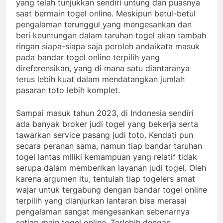
yang telah tunjukkan sendiri untung dan puasnya
saat bermain togel online. Meskipun betul-betul
pengalaman terunggul yang mengesankan dan
beri keuntungan dalam taruhan togel akan tambah
ringan siapa-siapa saja peroleh andaikata masuk
pada bandar togel online terpilih yang
direferensikan, yang di mana satu diantaranya
terus lebih kuat dalam mendatangkan jumlah
pasaran toto lebih komplet.
Sampai masuk tahun 2023, di Indonesia sendiri
ada banyak broker judi togel yang bekerja serta
tawarkan service pasang judi toto. Kendati pun
secara peranan sama, namun tiap bandar taruhan
togel lantas miliki kemampuan yang relatif tidak
serupa dalam memberikan layanan judi togel. Oleh
karena argumen itu, tentulah tiap togelers amat
wajar untuk tergabung dengan bandar togel online
terpilih yang dianjurkan lantaran bisa merasai
pengalaman sangat mengesankan sebenarnya
setiap main togel online. Terlebih dengan