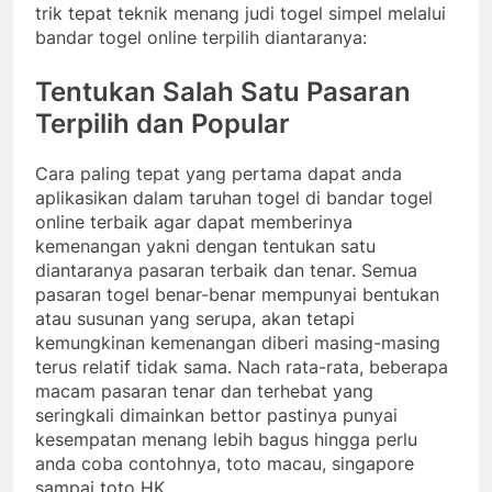
trik tepat teknik menang judi togel simpel melalui
bandar togel online terpilih diantaranya:
Tentukan Salah Satu Pasaran
Terpilih dan Popular
Cara paling tepat yang pertama dapat anda
aplikasikan dalam taruhan togel di bandar togel
online terbaik agar dapat memberinya
kemenangan yakni dengan tentukan satu
diantaranya pasaran terbaik dan tenar. Semua
pasaran togel benar-benar mempunyai bentukan
atau susunan yang serupa, akan tetapi
kemungkinan kemenangan diberi masing-masing
terus relatif tidak sama. Nach rata-rata, beberapa
macam pasaran tenar dan terhebat yang
seringkali dimainkan bettor pastinya punyai
kesempatan menang lebih bagus hingga perlu
anda coba contohnya, toto macau, singapore
sampai toto HK.