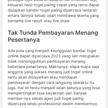
keluaran hasil togel paling cepat yang terus dapat
disiapkan bandar togel paling dipercaya lantaran
antara lainnya sebab udah membawa skema yang
bernama live result atau live draw.
Tak Tunda Pembayaran Menang
Pesertanya
Ada pula yang menjadi keunggulan bandar togel
online dapat dipercaya 2023 yang lain merupakan
tidak menangguhkan pembayaran menang
beberapa pesertanya. Maknanya, siapa-siapa saja
anggota yang sukses menang judi togel online
tentu akan dibayarkan atau mendapat
pembayaran dengan cara langsung sewaktu itu
juga. Hal ini tentu menjadi salah satunya yang bisa
mempertingkat rasa keyakinan dari banyak
member-nya sebab agen judi togel paling
dipercaya selalu professional dalam memberinya