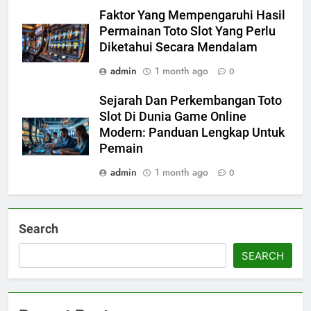
Faktor Yang Mempengaruhi Hasil
Permainan Toto Slot Yang Perlu
Diketahui Secara Mendalam
admin
1 month ago
0
Sejarah Dan Perkembangan Toto
Slot Di Dunia Game Online
Modern: Panduan Lengkap Untuk
Pemain
admin
1 month ago
0
Search
SEARCH