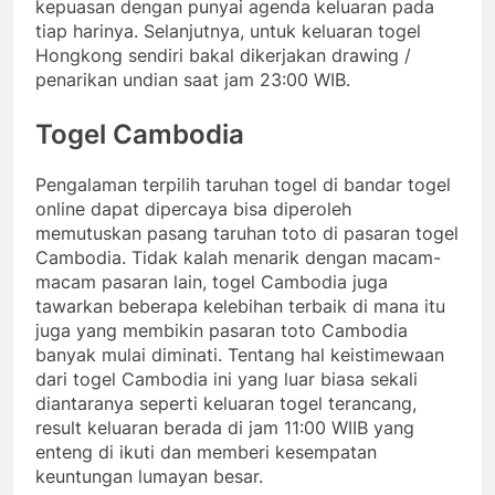
kepuasan dengan punyai agenda keluaran pada
tiap harinya. Selanjutnya, untuk keluaran togel
Hongkong sendiri bakal dikerjakan drawing /
penarikan undian saat jam 23:00 WIB.
Togel Cambodia
Pengalaman terpilih taruhan togel di bandar togel
online dapat dipercaya bisa diperoleh
memutuskan pasang taruhan toto di pasaran togel
Cambodia. Tidak kalah menarik dengan macam-
macam pasaran lain, togel Cambodia juga
tawarkan beberapa kelebihan terbaik di mana itu
juga yang membikin pasaran toto Cambodia
banyak mulai diminati. Tentang hal keistimewaan
dari togel Cambodia ini yang luar biasa sekali
diantaranya seperti keluaran togel terancang,
result keluaran berada di jam 11:00 WIIB yang
enteng di ikuti dan memberi kesempatan
keuntungan lumayan besar.