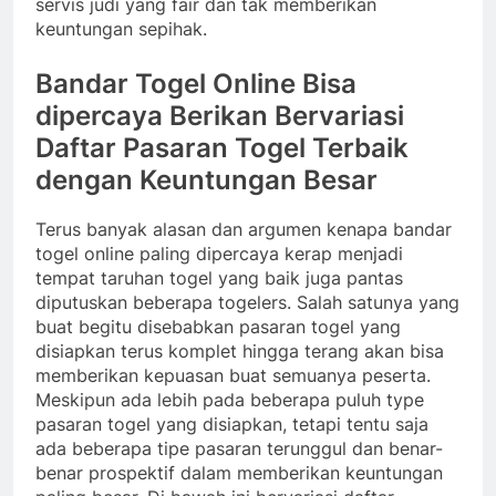
servis judi yang fair dan tak memberikan
keuntungan sepihak.
Bandar Togel Online Bisa
dipercaya Berikan Bervariasi
Daftar Pasaran Togel Terbaik
dengan Keuntungan Besar
Terus banyak alasan dan argumen kenapa bandar
togel online paling dipercaya kerap menjadi
tempat taruhan togel yang baik juga pantas
diputuskan beberapa togelers. Salah satunya yang
buat begitu disebabkan pasaran togel yang
disiapkan terus komplet hingga terang akan bisa
memberikan kepuasan buat semuanya peserta.
Meskipun ada lebih pada beberapa puluh type
pasaran togel yang disiapkan, tetapi tentu saja
ada beberapa tipe pasaran terunggul dan benar-
benar prospektif dalam memberikan keuntungan