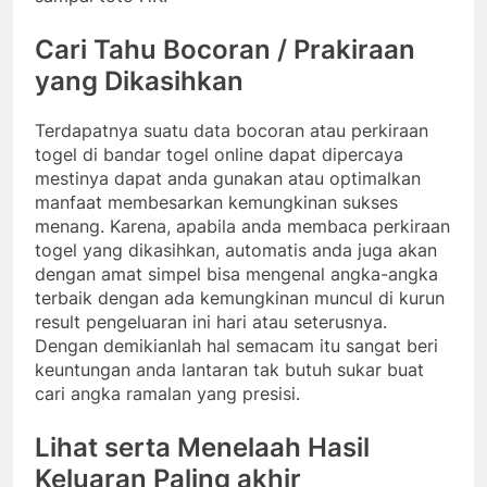
Cari Tahu Bocoran / Prakiraan
yang Dikasihkan
Terdapatnya suatu data bocoran atau perkiraan
togel di bandar togel online dapat dipercaya
mestinya dapat anda gunakan atau optimalkan
manfaat membesarkan kemungkinan sukses
menang. Karena, apabila anda membaca perkiraan
togel yang dikasihkan, automatis anda juga akan
dengan amat simpel bisa mengenal angka-angka
terbaik dengan ada kemungkinan muncul di kurun
result pengeluaran ini hari atau seterusnya.
Dengan demikianlah hal semacam itu sangat beri
keuntungan anda lantaran tak butuh sukar buat
cari angka ramalan yang presisi.
Lihat serta Menelaah Hasil
Keluaran Paling akhir