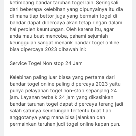
ketimbang bandar taruhan togel lain. Seringkali,
dari beberapa kelebihan yang dipunyainya itu dia
di mana tiap bettor juga yang bermain togel di
bandar dapat dipercaya akan tetap ringan dalam
hal peroleh keuntungan. Oleh karena itu, agar
anda mau buat mencoba, pahami sejumlah
keunggulan sangat menarik bandar togel online
bisa dipercaya 2023 dibawah ini:
Service Togel Non stop 24 Jam
Kelebihan paling luar biasa yang pertama dari
bandar togel online paling dipercaya 2023 yaitu
punya pelayanan togel non-stop sepanjang 24
jam. Layanan terbaik 24 jam yang dikasihkan
bandar taruhan togel dapat dipercaya terang jadi
salah satunya keuntungan tertentu buat tiap
anggotanya yang mana bisa jalankan dan
permainkan taruhan judi togel online kapan pun.