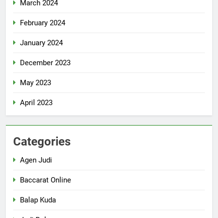
March 2024
February 2024
January 2024
December 2023
May 2023
April 2023
Categories
Agen Judi
Baccarat Online
Balap Kuda