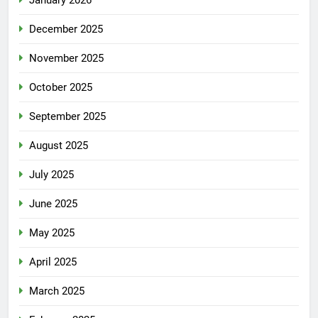
December 2025
November 2025
October 2025
September 2025
August 2025
July 2025
June 2025
May 2025
April 2025
March 2025