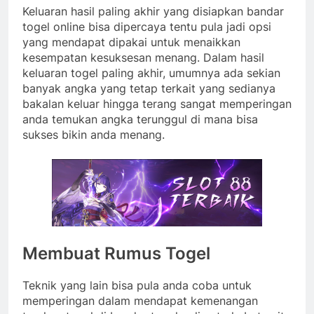
Keluaran hasil paling akhir yang disiapkan bandar
togel online bisa dipercaya tentu pula jadi opsi
yang mendapat dipakai untuk menaikkan
kesempatan kesuksesan menang. Dalam hasil
keluaran togel paling akhir, umumnya ada sekian
banyak angka yang tetap terkait yang sedianya
bakalan keluar hingga terang sangat memperingan
anda temukan angka terunggul di mana bisa
sukses bikin anda menang.
Membuat Rumus Togel
Teknik yang lain bisa pula anda coba untuk
memperingan dalam mendapat kemenangan