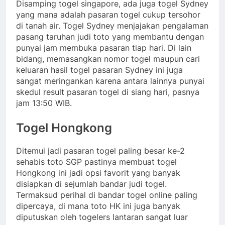
Disamping togel singapore, ada juga togel Sydney
yang mana adalah pasaran togel cukup tersohor
di tanah air. Togel Sydney menjajakan pengalaman
pasang taruhan judi toto yang membantu dengan
punyai jam membuka pasaran tiap hari. Di lain
bidang, memasangkan nomor togel maupun cari
keluaran hasil togel pasaran Sydney ini juga
sangat meringankan karena antara lainnya punyai
skedul result pasaran togel di siang hari, pasnya
jam 13:50 WIB.
Togel Hongkong
Ditemui jadi pasaran togel paling besar ke-2
sehabis toto SGP pastinya membuat togel
Hongkong ini jadi opsi favorit yang banyak
disiapkan di sejumlah bandar judi togel.
Termaksud perihal di bandar togel online paling
dipercaya, di mana toto HK ini juga banyak
diputuskan oleh togelers lantaran sangat luar