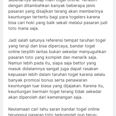
dengan ditambahkan banyak beberapa jenis
pasaran yang disajikan terang akan memberinya
keuntungan tertentu bagi para togelers karena
bisa cari hoki yang baik sekali melalui pasaran judi
toto mana saja.
Jadi salah satunya referensi tempat taruhan togel
yang teruji dan bisa dipercaya, bandar togel
online terpilih lantas bukan sekedar menyuguhkan
pasaran toto yang komplet dan menarik saja.
Namun lebih pada itu, siapa saja bettor yang
masuk didalamnya sangat juga dapat rasakan
kepuasan lebih dalam taruhan togel karena selalu
banyak promosi bonus serta penawaran
keuntungan luar biasa yang dijajakan. Karena itu,
keuntungan bermain togel terang tidak sekedar
akan diperoleh dari kemenangan saja.
Keutamaan cari tahu saran bandar togel online
terunggul pasaran toto terkomplet pun terus-