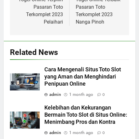
Pasaran Toto
Pasaran Toto
Terkomplet 2023
Terkomplet 2023
Pelaihari
Nanga Pinoh
Related News
Cara Mengenali Situs Toto Slot
yang Aman dan Menghindari
Penipuan Online
admin
1 month ago
0
Kelebihan dan Kekurangan
Bermain Toto Slot di Situs Online:
Menimbang Pros dan Kontra
admin
1 month ago
0