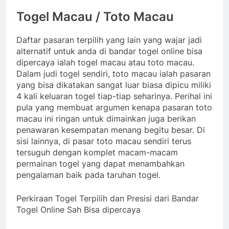
Togel Macau / Toto Macau
Daftar pasaran terpilih yang lain yang wajar jadi
alternatif untuk anda di bandar togel online bisa
dipercaya ialah togel macau atau toto macau.
Dalam judi togel sendiri, toto macau ialah pasaran
yang bisa dikatakan sangat luar biasa dipicu miliki
4 kali keluaran togel tiap-tiap seharinya. Perihal ini
pula yang membuat argumen kenapa pasaran toto
macau ini ringan untuk dimainkan juga berikan
penawaran kesempatan menang begitu besar. Di
sisi lainnya, di pasar toto macau sendiri terus
tersuguh dengan komplet macam-macam
permainan togel yang dapat menambahkan
pengalaman baik pada taruhan togel.
Perkiraan Togel Terpilih dan Presisi dari Bandar
Togel Online Sah Bisa dipercaya