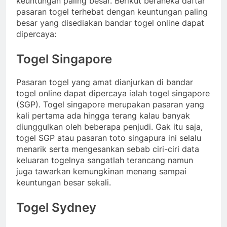
keuntungan paling besar. Berikut beraneka daftar
pasaran togel terhebat dengan keuntungan paling
besar yang disediakan bandar togel online dapat
dipercaya:
Togel Singapore
Pasaran togel yang amat dianjurkan di bandar
togel online dapat dipercaya ialah togel singapore
(SGP). Togel singapore merupakan pasaran yang
kali pertama ada hingga terang kalau banyak
diunggulkan oleh beberapa penjudi. Gak itu saja,
togel SGP atau pasaran toto singapura ini selalu
menarik serta mengesankan sebab ciri-ciri data
keluaran togelnya sangatlah terancang namun
juga tawarkan kemungkinan menang sampai
keuntungan besar sekali.
Togel Sydney