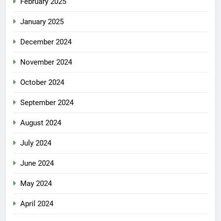
February 2025
January 2025
December 2024
November 2024
October 2024
September 2024
August 2024
July 2024
June 2024
May 2024
April 2024