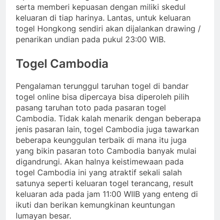
serta memberi kepuasan dengan miliki skedul
keluaran di tiap harinya. Lantas, untuk keluaran
togel Hongkong sendiri akan dijalankan drawing /
penarikan undian pada pukul 23:00 WIB.
Togel Cambodia
Pengalaman terunggul taruhan togel di bandar
togel online bisa dipercaya bisa diperoleh pilih
pasang taruhan toto pada pasaran togel
Cambodia. Tidak kalah menarik dengan beberapa
jenis pasaran lain, togel Cambodia juga tawarkan
beberapa keunggulan terbaik di mana itu juga
yang bikin pasaran toto Cambodia banyak mulai
digandrungi. Akan halnya keistimewaan pada
togel Cambodia ini yang atraktif sekali salah
satunya seperti keluaran togel terancang, result
keluaran ada pada jam 11:00 WIIB yang enteng di
ikuti dan berikan kemungkinan keuntungan
lumayan besar.