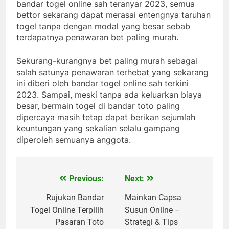
bandar togel online sah teranyar 2023, semua
bettor sekarang dapat merasai entengnya taruhan
togel tanpa dengan modal yang besar sebab
terdapatnya penawaran bet paling murah.
Sekurang-kurangnya bet paling murah sebagai
salah satunya penawaran terhebat yang sekarang
ini diberi oleh bandar togel online sah terkini
2023. Sampai, meski tanpa ada keluarkan biaya
besar, bermain togel di bandar toto paling
dipercaya masih tetap dapat berikan sejumlah
keuntungan yang sekalian selalu gampang
diperoleh semuanya anggota.
Previous:
Next:
Post
navigation
Rujukan Bandar
Mainkan Capsa
Togel Online Terpilih
Susun Online –
Pasaran Toto
Strategi & Tips