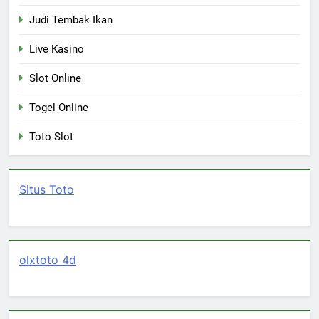
Judi Tembak Ikan
Live Kasino
Slot Online
Togel Online
Toto Slot
Situs Toto
olxtoto 4d