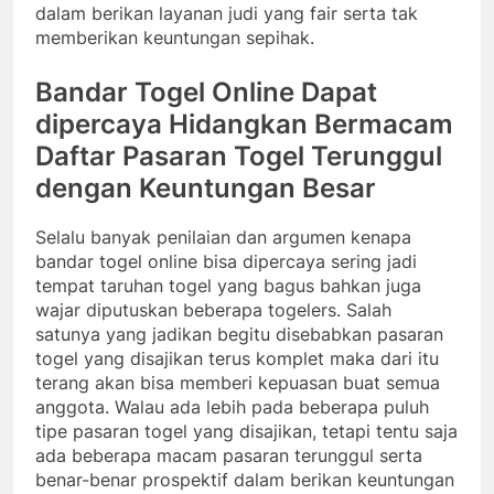
dalam berikan layanan judi yang fair serta tak
memberikan keuntungan sepihak.
Bandar Togel Online Dapat
dipercaya Hidangkan Bermacam
Daftar Pasaran Togel Terunggul
dengan Keuntungan Besar
Selalu banyak penilaian dan argumen kenapa
bandar togel online bisa dipercaya sering jadi
tempat taruhan togel yang bagus bahkan juga
wajar diputuskan beberapa togelers. Salah
satunya yang jadikan begitu disebabkan pasaran
togel yang disajikan terus komplet maka dari itu
terang akan bisa memberi kepuasan buat semua
anggota. Walau ada lebih pada beberapa puluh
tipe pasaran togel yang disajikan, tetapi tentu saja
ada beberapa macam pasaran terunggul serta
benar-benar prospektif dalam berikan keuntungan