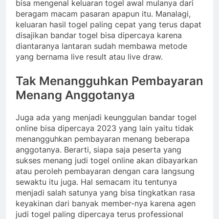
bisa mengenal keluaran togel awal mulanya dari
beragam macam pasaran apapun itu. Manalagi,
keluaran hasil togel paling cepat yang terus dapat
disajikan bandar togel bisa dipercaya karena
diantaranya lantaran sudah membawa metode
yang bernama live result atau live draw.
Tak Menangguhkan Pembayaran
Menang Anggotanya
Juga ada yang menjadi keunggulan bandar togel
online bisa dipercaya 2023 yang lain yaitu tidak
menangguhkan pembayaran menang beberapa
anggotanya. Berarti, siapa saja peserta yang
sukses menang judi togel online akan dibayarkan
atau peroleh pembayaran dengan cara langsung
sewaktu itu juga. Hal semacam itu tentunya
menjadi salah satunya yang bisa tingkatkan rasa
keyakinan dari banyak member-nya karena agen
judi togel paling dipercaya terus professional