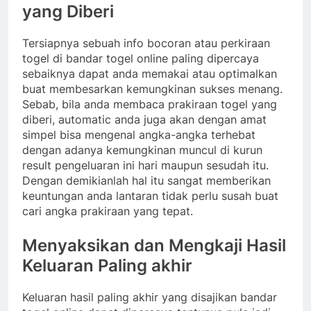
yang Diberi
Tersiapnya sebuah info bocoran atau perkiraan
togel di bandar togel online paling dipercaya
sebaiknya dapat anda memakai atau optimalkan
buat membesarkan kemungkinan sukses menang.
Sebab, bila anda membaca prakiraan togel yang
diberi, automatic anda juga akan dengan amat
simpel bisa mengenal angka-angka terhebat
dengan adanya kemungkinan muncul di kurun
result pengeluaran ini hari maupun sesudah itu.
Dengan demikianlah hal itu sangat memberikan
keuntungan anda lantaran tidak perlu susah buat
cari angka prakiraan yang tepat.
Menyaksikan dan Mengkaji Hasil
Keluaran Paling akhir
Keluaran hasil paling akhir yang disajikan bandar