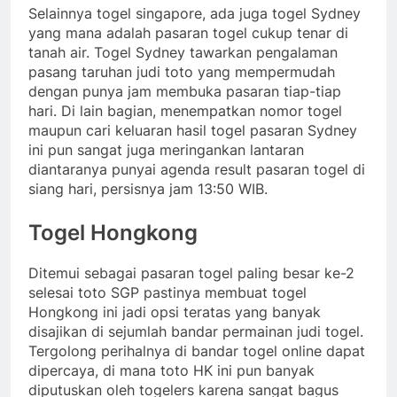
Selainnya togel singapore, ada juga togel Sydney
yang mana adalah pasaran togel cukup tenar di
tanah air. Togel Sydney tawarkan pengalaman
pasang taruhan judi toto yang mempermudah
dengan punya jam membuka pasaran tiap-tiap
hari. Di lain bagian, menempatkan nomor togel
maupun cari keluaran hasil togel pasaran Sydney
ini pun sangat juga meringankan lantaran
diantaranya punyai agenda result pasaran togel di
siang hari, persisnya jam 13:50 WIB.
Togel Hongkong
Ditemui sebagai pasaran togel paling besar ke-2
selesai toto SGP pastinya membuat togel
Hongkong ini jadi opsi teratas yang banyak
disajikan di sejumlah bandar permainan judi togel.
Tergolong perihalnya di bandar togel online dapat
dipercaya, di mana toto HK ini pun banyak
diputuskan oleh togelers karena sangat bagus