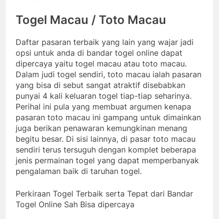
Togel Macau / Toto Macau
Daftar pasaran terbaik yang lain yang wajar jadi
opsi untuk anda di bandar togel online dapat
dipercaya yaitu togel macau atau toto macau.
Dalam judi togel sendiri, toto macau ialah pasaran
yang bisa di sebut sangat atraktif disebabkan
punyai 4 kali keluaran togel tiap-tiap seharinya.
Perihal ini pula yang membuat argumen kenapa
pasaran toto macau ini gampang untuk dimainkan
juga berikan penawaran kemungkinan menang
begitu besar. Di sisi lainnya, di pasar toto macau
sendiri terus tersuguh dengan komplet beberapa
jenis permainan togel yang dapat memperbanyak
pengalaman baik di taruhan togel.
Perkiraan Togel Terbaik serta Tepat dari Bandar
Togel Online Sah Bisa dipercaya