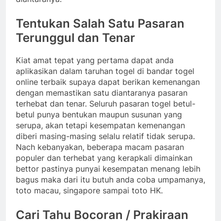
Tentukan Salah Satu Pasaran
Terunggul dan Tenar
Kiat amat tepat yang pertama dapat anda
aplikasikan dalam taruhan togel di bandar togel
online terbaik supaya dapat berikan kemenangan
dengan memastikan satu diantaranya pasaran
terhebat dan tenar. Seluruh pasaran togel betul-
betul punya bentukan maupun susunan yang
serupa, akan tetapi kesempatan kemenangan
diberi masing-masing selalu relatif tidak serupa.
Nach kebanyakan, beberapa macam pasaran
populer dan terhebat yang kerapkali dimainkan
bettor pastinya punyai kesempatan menang lebih
bagus maka dari itu butuh anda coba umpamanya,
toto macau, singapore sampai toto HK.
Cari Tahu Bocoran / Prakiraan