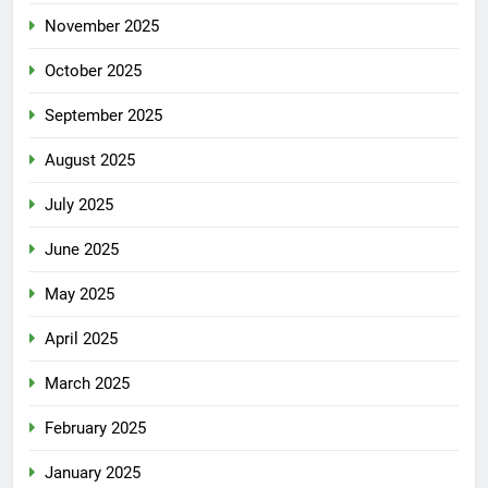
November 2025
October 2025
September 2025
August 2025
July 2025
June 2025
May 2025
April 2025
March 2025
February 2025
January 2025