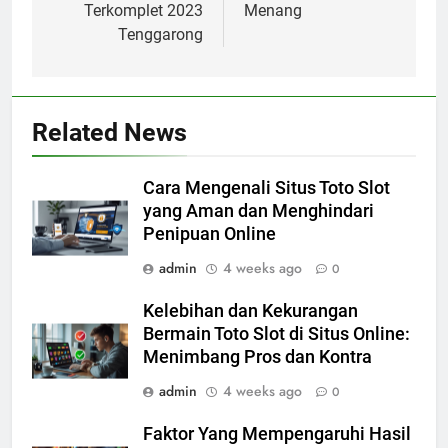
Terkomplet 2023
Menang
Tenggarong
Related News
Cara Mengenali Situs Toto Slot
yang Aman dan Menghindari
Penipuan Online
admin
4 weeks ago
0
Kelebihan dan Kekurangan
Bermain Toto Slot di Situs Online:
Menimbang Pros dan Kontra
admin
4 weeks ago
0
Faktor Yang Mempengaruhi Hasil