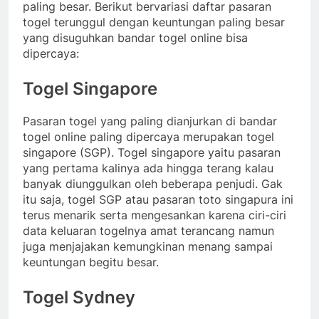
paling besar. Berikut bervariasi daftar pasaran
togel terunggul dengan keuntungan paling besar
yang disuguhkan bandar togel online bisa
dipercaya:
Togel Singapore
Pasaran togel yang paling dianjurkan di bandar
togel online paling dipercaya merupakan togel
singapore (SGP). Togel singapore yaitu pasaran
yang pertama kalinya ada hingga terang kalau
banyak diunggulkan oleh beberapa penjudi. Gak
itu saja, togel SGP atau pasaran toto singapura ini
terus menarik serta mengesankan karena ciri-ciri
data keluaran togelnya amat terancang namun
juga menjajakan kemungkinan menang sampai
keuntungan begitu besar.
Togel Sydney