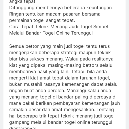
angka tepat.
Ditanggung memberinya beberapa keuntungan.
Ringan tentukan macam pasaran bersama
permainan togel sangat tepat.
Cara Tepat Teknik Menang Judi Togel Simpel
Melalui Bandar Togel Online Terunggul
Semua bettor yang main judi togel tentu terus
mengerjakan beberapa strategi maupun teknik
biar bisa sukses menang. Walau pada realitanya
kiat yang dipakai masing-masing bettors selalu
memberinya hasil yang lain. Tetapi, bila anda
mengerti kiat amat tepat dalam taruhan togel,
bukan mustahil rasanya kemenangan dapat selalu
ringan buat anda peroleh. Manalagi kalau anda
yang menang togel di bandar paling dipercaya di
mana bakal berikan pembayaran kemenangan jauh
semakin besar dan amat mengesankan. Tentang
hal beberapa trik tepat teknik menang judi togel
gampang melalui bandar togel online terunggul
diantaranya: