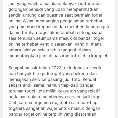
judi yang wajib dimainkan. Banyak bettor atau
golongan penjudi yang udah memperlihatkan
sendiri untung dan puasnya saat bermain togel
online. Walau memanglah pengalaman terhebat
yang memberi kepuasan dan memberi keuntungan
dalam taruhan togel akan tambah enteng siapa
saja temukan seumpama masuk di bandar togel
online terhebat yang disarankan, yang di mana
antara lainnya selalu lebih tangguh dalam
mendatangkan jumlah pasaran toto lebih komplet.
Sampai masuk tahun 2023, di Indonesia sendiri
ada banyak biro judi togel yang bekerja dan
menjajakan service pasang judi toto. Kendati
secara andil sama, namun tiap-tiap bandar
taruhan togel juga miliki kekuatan yang relatif
berlainan dalam memberinya service judi togel.
Oleh karena argumen itu, tentu saja tiap-tiap
togelers sangatlah wajar untuk masuk dengan
bandar togel online terpilih yang disarankan