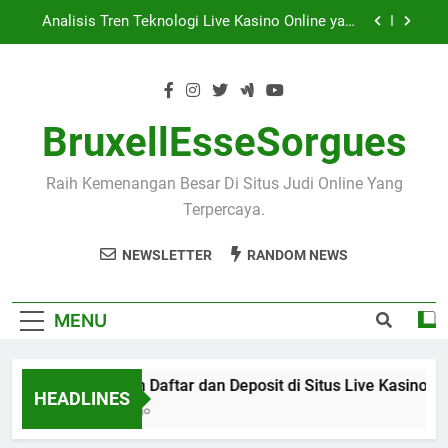
Skip
Inovasi Terkini
Kelebihan Bermain Live Kasino Online
to
Dibandingkan Kasino Konvensional di 2026:
Analisis dan Manfaatnya
content
Cara Mengelola Modal Bermain Live Kasino
Online Agar Tetap Bertahan Lama di Tahun 2026
Panduan Daftar dan Deposit di Situs Live Kasino
Online Resmi Tahun 2026: Langkah Mudah untuk
BruxellEsseSorgues
Memulai Permainan Anda
Analisis Tren Teknologi Live Kasino Online yang
Mengubah Pengalaman Bermain 2026 Dengan
Raih Kemenangan Besar Di Situs Judi Online Yang
Inovasi Terkini
Kelebihan Bermain Live Kasino Online
Terpercaya.
Dibandingkan Kasino Konvensional di 2026:
Analisis dan Manfaatnya
Cara Mengelola Modal Bermain Live Kasino
NEWSLETTER
RANDOM NEWS
Online Agar Tetap Bertahan Lama di Tahun 2026
MENU
Panduan Daftar dan Deposit di Situs Live Kasino Onl
HEADLINES
8 Hours Ago