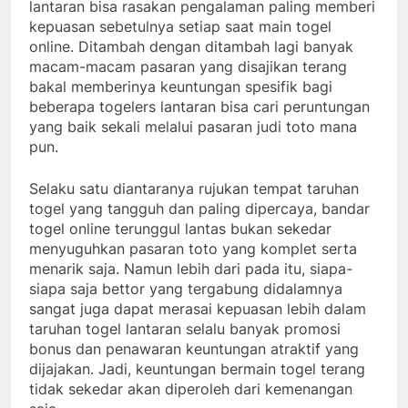
lantaran bisa rasakan pengalaman paling memberi
kepuasan sebetulnya setiap saat main togel
online. Ditambah dengan ditambah lagi banyak
macam-macam pasaran yang disajikan terang
bakal memberinya keuntungan spesifik bagi
beberapa togelers lantaran bisa cari peruntungan
yang baik sekali melalui pasaran judi toto mana
pun.
Selaku satu diantaranya rujukan tempat taruhan
togel yang tangguh dan paling dipercaya, bandar
togel online terunggul lantas bukan sekedar
menyuguhkan pasaran toto yang komplet serta
menarik saja. Namun lebih dari pada itu, siapa-
siapa saja bettor yang tergabung didalamnya
sangat juga dapat merasai kepuasan lebih dalam
taruhan togel lantaran selalu banyak promosi
bonus dan penawaran keuntungan atraktif yang
dijajakan. Jadi, keuntungan bermain togel terang
tidak sekedar akan diperoleh dari kemenangan