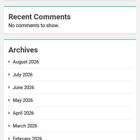
Recent Comments
No comments to show.
Archives
August 2026
July 2026
June 2026
May 2026
April 2026
March 2026
February 2026