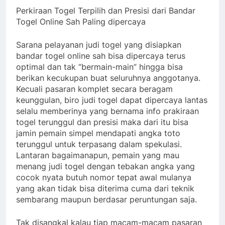
Perkiraan Togel Terpilih dan Presisi dari Bandar
Togel Online Sah Paling dipercaya
Sarana pelayanan judi togel yang disiapkan
bandar togel online sah bisa dipercaya terus
optimal dan tak “bermain-main” hingga bisa
berikan kecukupan buat seluruhnya anggotanya.
Kecuali pasaran komplet secara beragam
keunggulan, biro judi togel dapat dipercaya lantas
selalu memberinya yang bernama info prakiraan
togel terunggul dan presisi maka dari itu bisa
jamin pemain simpel mendapati angka toto
terunggul untuk terpasang dalam spekulasi.
Lantaran bagaimanapun, pemain yang mau
menang judi togel dengan tebakan angka yang
cocok nyata butuh nomor tepat awal mulanya
yang akan tidak bisa diterima cuma dari teknik
sembarang maupun berdasar peruntungan saja.
Tak disangkal kalau tiap macam-macam pasaran