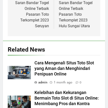
navigation
Saran Bandar Togel
Saran Bandar Togel
Online Terbaik
Online Terbaik
Pasaran Toto
Pasaran Toto
Terkomplet 2023
Terkomplet 2023
Seruyan
Hulu Sungai Utara
Related News
Cara Mengenali Situs Toto Slot
yang Aman dan Menghindari
Penipuan Online
admin
1 month ago
0
Kelebihan dan Kekurangan
Bermain Toto Slot di Situs Online:
Menimbang Pros dan Kontra