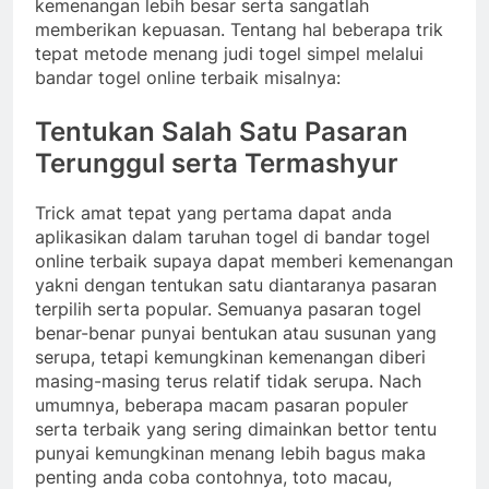
kemenangan lebih besar serta sangatlah
memberikan kepuasan. Tentang hal beberapa trik
tepat metode menang judi togel simpel melalui
bandar togel online terbaik misalnya:
Tentukan Salah Satu Pasaran
Terunggul serta Termashyur
Trick amat tepat yang pertama dapat anda
aplikasikan dalam taruhan togel di bandar togel
online terbaik supaya dapat memberi kemenangan
yakni dengan tentukan satu diantaranya pasaran
terpilih serta popular. Semuanya pasaran togel
benar-benar punyai bentukan atau susunan yang
serupa, tetapi kemungkinan kemenangan diberi
masing-masing terus relatif tidak serupa. Nach
umumnya, beberapa macam pasaran populer
serta terbaik yang sering dimainkan bettor tentu
punyai kemungkinan menang lebih bagus maka
penting anda coba contohnya, toto macau,