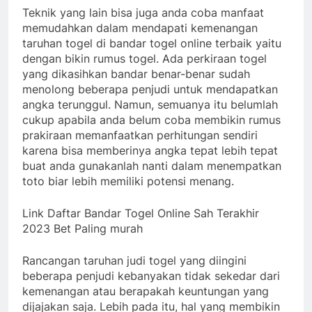
Teknik yang lain bisa juga anda coba manfaat
memudahkan dalam mendapati kemenangan
taruhan togel di bandar togel online terbaik yaitu
dengan bikin rumus togel. Ada perkiraan togel
yang dikasihkan bandar benar-benar sudah
menolong beberapa penjudi untuk mendapatkan
angka terunggul. Namun, semuanya itu belumlah
cukup apabila anda belum coba membikin rumus
prakiraan memanfaatkan perhitungan sendiri
karena bisa memberinya angka tepat lebih tepat
buat anda gunakanlah nanti dalam menempatkan
toto biar lebih memiliki potensi menang.
Link Daftar Bandar Togel Online Sah Terakhir
2023 Bet Paling murah
Rancangan taruhan judi togel yang diingini
beberapa penjudi kebanyakan tidak sekedar dari
kemenangan atau berapakah keuntungan yang
dijajakan saja. Lebih pada itu, hal yang membikin