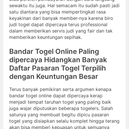
sewaktu itu juga. Hal semacam itu sudah pasti jadi
satu diantara yang bisa mempertingkat rasa
keyakinan dari banyak member-nya karena biro
judi togel dapat dipercaya terus professional
dalam memberikan servis judi yang fair dan tak
memberikan keuntungan sepihak.
Bandar Togel Online Paling
dipercaya Hidangkan Banyak
Daftar Pasaran Togel Terpilih
dengan Keuntungan Besar
Terus banyak pemikiran serta argumen kenapa
bandar togel online dapat dipercaya kerap
menjadi tempat taruhan togel yang paling baik
juga wajar diputuskan beberapa togelers. Salah
satunya yang membuat begitu dipicu pasaran
togel yang disiapkan selalu komplet hingga terang
akan bisa memberi kepuasan untuk semuanya