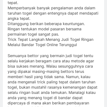
tepat.
Memperbanyak banyak pengalaman anda dalam
taruhan togel dengan entengnya dapat mendapati
angka tepat.
Ditanggung berikan beberapa keuntungan.
Ringan tentukan model pasaran bersama
permainan togel sangat pas.
Trick Tepat Langkah Menang Judi Togel Ringan
Melalui Bandar Togel Online Terunggul
Semuanya bettor yang bermain judi togel tentu
selalu kerjakan beragam cara atau metode agar
bisa sukses menang. Walau sesungguhnya cara
yang dipakai masing-masing bettors terus
memberi hasil yang tidak sama. Namun, kalau
anda mengenali trick paling tepat dalam taruhan
togel, bukan mustahil rasanya kemenangan dapat
selalu ringan buat anda temukan. Manalagi kalau
anda yang menang togel di bandar dapat
dipercaya di mana akan berikan pembayaran