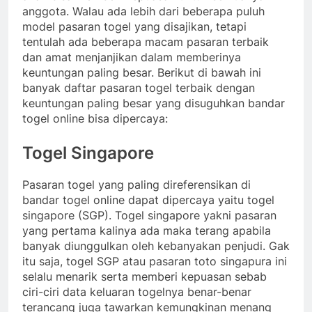
anggota. Walau ada lebih dari beberapa puluh
model pasaran togel yang disajikan, tetapi
tentulah ada beberapa macam pasaran terbaik
dan amat menjanjikan dalam memberinya
keuntungan paling besar. Berikut di bawah ini
banyak daftar pasaran togel terbaik dengan
keuntungan paling besar yang disuguhkan bandar
togel online bisa dipercaya:
Togel Singapore
Pasaran togel yang paling direferensikan di
bandar togel online dapat dipercaya yaitu togel
singapore (SGP). Togel singapore yakni pasaran
yang pertama kalinya ada maka terang apabila
banyak diunggulkan oleh kebanyakan penjudi. Gak
itu saja, togel SGP atau pasaran toto singapura ini
selalu menarik serta memberi kepuasan sebab
ciri-ciri data keluaran togelnya benar-benar
terancang juga tawarkan kemungkinan menang