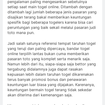
pengalaman paling mengesankan sebetulnya
setiap saat main togel online. Ditambah dengan
ditambah lagi jumlah beberapa jenis pasaran yang
disajikan terang bakal memberikan keuntungan
spesifik bagi beberapa togelers karena bisa cari
peruntungan yang baik sekali melalui pasaran judi
toto mana pun.
Jadi salah satunya referensi tempat taruhan togel
yang teruji dan paling dipercaya, bandar togel
online terpilih lantas bukan cuma memberikan
pasaran toto yang komplet serta menarik saja.
Namun lebih dari itu, siapa-siapa saja bettor yang
tergabung didalamnya juga dapat rasakan
kepuasan lebih dalam taruhan togel dikarenakan
terus banyak promosi bonus dan penawaran
keuntungan luar biasa yang dijajakan. Karenanya,
keuntungan bermain togel terang tidak sekedar
akan diterima dari kemenangan saja.