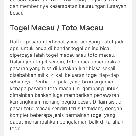
dan memberinya kesempatan keuntungan lumayan
besar.
Togel Macau / Toto Macau
Daftar pasaran terhebat yang lain yang patut jadi
opsi untuk anda di bandar togel online bisa
dipercaya ialah togel macau atau toto macau.
Dalam judi togel sendiri, toto macau merupakan
pasaran yang bisa di katakan luar biasa sekali
disebabkan miliki 4 kali keluaran togel tiap-tiap
seharinya. Perihal ini pula yang bikin argumen
kenapa pasaran toto macau ini gampang untuk
dimainkan bahkan juga memberikan penawaran
kemungkinan menang begitu besar. Di lain sisi, di
pasar toto macau sendiri terus terhidang dengan
komplet beberapa jenis permainan togel yang
dapat menambahkan pengalaman baik di taruhan
togel.