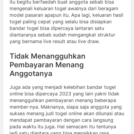
itu begitu berfaedah buat anggota sebab bisa
mengenali keluaran togel awalnya dari beragam
model pasaran apapun itu. Apa lagi, keluaran hasil
togel paling cepat yang selalu bisa disiapkan
bandar togel bisa dipercaya lantaran satu
diantaranya sebab sudah mengangkat struktur
yang bernama live result atau live draw.
Tidak Menangguhkan
Pembayaran Menang
Anggotanya
Juga ada yang menjadi kelebihan bandar togel
online bisa dipercaya 2023 yang lain yakni tidak
menangguhkan pembayaran menang beberapa
member-nya. Maknanya, siapa saja anggota yang
sukses menang judi togel online akan dilunasi atau
mendapat pembayaran dengan cara langsung
pada waktu itu juga. Hal semacam itu tentunya
jadi satu diantara yang bisa menaikkan rasa