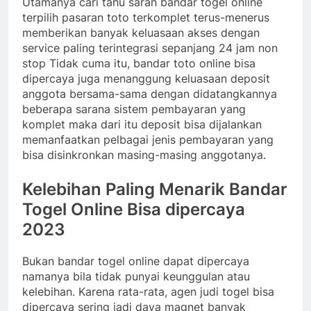
Utamanya cari tahu saran bandar togel online
terpilih pasaran toto terkomplet terus-menerus
memberikan banyak keluasaan akses dengan
service paling terintegrasi sepanjang 24 jam non
stop Tidak cuma itu, bandar toto online bisa
dipercaya juga menanggung keluasaan deposit
anggota bersama-sama dengan didatangkannya
beberapa sarana sistem pembayaran yang
komplet maka dari itu deposit bisa dijalankan
memanfaatkan pelbagai jenis pembayaran yang
bisa disinkronkan masing-masing anggotanya.
Kelebihan Paling Menarik Bandar
Togel Online Bisa dipercaya
2023
Bukan bandar togel online dapat dipercaya
namanya bila tidak punyai keunggulan atau
kelebihan. Karena rata-rata, agen judi togel bisa
dipercaya sering jadi daya magnet banyak