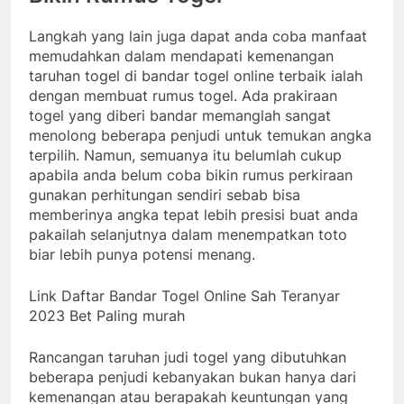
Langkah yang lain juga dapat anda coba manfaat
memudahkan dalam mendapati kemenangan
taruhan togel di bandar togel online terbaik ialah
dengan membuat rumus togel. Ada prakiraan
togel yang diberi bandar memanglah sangat
menolong beberapa penjudi untuk temukan angka
terpilih. Namun, semuanya itu belumlah cukup
apabila anda belum coba bikin rumus perkiraan
gunakan perhitungan sendiri sebab bisa
memberinya angka tepat lebih presisi buat anda
pakailah selanjutnya dalam menempatkan toto
biar lebih punya potensi menang.
Link Daftar Bandar Togel Online Sah Teranyar
2023 Bet Paling murah
Rancangan taruhan judi togel yang dibutuhkan
beberapa penjudi kebanyakan bukan hanya dari
kemenangan atau berapakah keuntungan yang