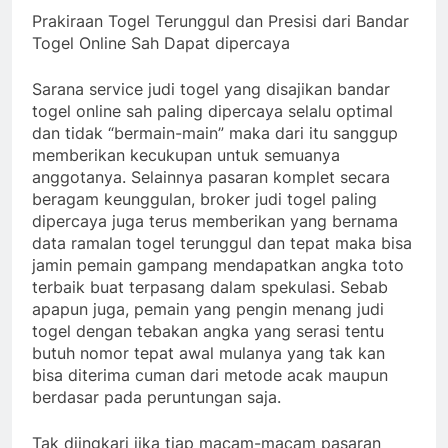
Prakiraan Togel Terunggul dan Presisi dari Bandar
Togel Online Sah Dapat dipercaya
Sarana service judi togel yang disajikan bandar
togel online sah paling dipercaya selalu optimal
dan tidak “bermain-main” maka dari itu sanggup
memberikan kecukupan untuk semuanya
anggotanya. Selainnya pasaran komplet secara
beragam keunggulan, broker judi togel paling
dipercaya juga terus memberikan yang bernama
data ramalan togel terunggul dan tepat maka bisa
jamin pemain gampang mendapatkan angka toto
terbaik buat terpasang dalam spekulasi. Sebab
apapun juga, pemain yang pengin menang judi
togel dengan tebakan angka yang serasi tentu
butuh nomor tepat awal mulanya yang tak kan
bisa diterima cuman dari metode acak maupun
berdasar pada peruntungan saja.
Tak diingkari jika tiap macam-macam pasaran