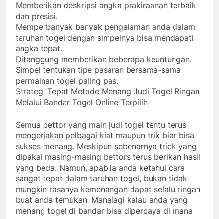
Memberikan deskripsi angka prakiraanan terbaik
dan presisi.
Memperbanyak banyak pengalaman anda dalam
taruhan togel dengan simpelnya bisa mendapati
angka tepat.
Ditanggung memberikan beberapa keuntungan.
Simpel tentukan tipe pasaran bersama-sama
permainan togel paling pas.
Strategi Tepat Metode Menang Judi Togel Ringan
Melalui Bandar Togel Online Terpilih
Semua bettor yang main judi togel tentu terus
mengerjakan pelbagai kiat maupun trik biar bisa
sukses menang. Meskipun sebenarnya trick yang
dipakai masing-masing bettors terus berikan hasil
yang beda. Namun, apabila anda ketahui cara
sangat tepat dalam taruhan togel, bukan tidak
mungkin rasanya kemenangan dapat selalu ringan
buat anda temukan. Manalagi kalau anda yang
menang togel di bandar bisa dipercaya di mana