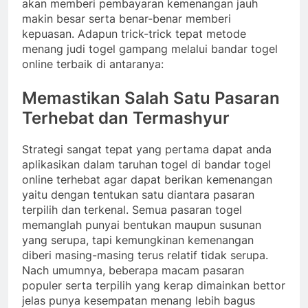
akan memberi pembayaran kemenangan jauh
makin besar serta benar-benar memberi
kepuasan. Adapun trick-trick tepat metode
menang judi togel gampang melalui bandar togel
online terbaik di antaranya:
Memastikan Salah Satu Pasaran
Terhebat dan Termashyur
Strategi sangat tepat yang pertama dapat anda
aplikasikan dalam taruhan togel di bandar togel
online terhebat agar dapat berikan kemenangan
yaitu dengan tentukan satu diantara pasaran
terpilih dan terkenal. Semua pasaran togel
memanglah punyai bentukan maupun susunan
yang serupa, tapi kemungkinan kemenangan
diberi masing-masing terus relatif tidak serupa.
Nach umumnya, beberapa macam pasaran
populer serta terpilih yang kerap dimainkan bettor
jelas punya kesempatan menang lebih bagus