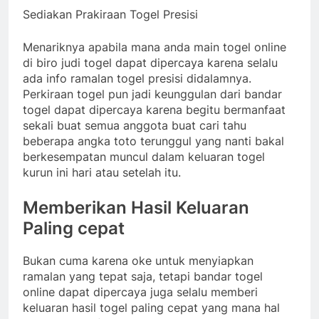
Sediakan Prakiraan Togel Presisi
Menariknya apabila mana anda main togel online
di biro judi togel dapat dipercaya karena selalu
ada info ramalan togel presisi didalamnya.
Perkiraan togel pun jadi keunggulan dari bandar
togel dapat dipercaya karena begitu bermanfaat
sekali buat semua anggota buat cari tahu
beberapa angka toto terunggul yang nanti bakal
berkesempatan muncul dalam keluaran togel
kurun ini hari atau setelah itu.
Memberikan Hasil Keluaran
Paling cepat
Bukan cuma karena oke untuk menyiapkan
ramalan yang tepat saja, tetapi bandar togel
online dapat dipercaya juga selalu memberi
keluaran hasil togel paling cepat yang mana hal