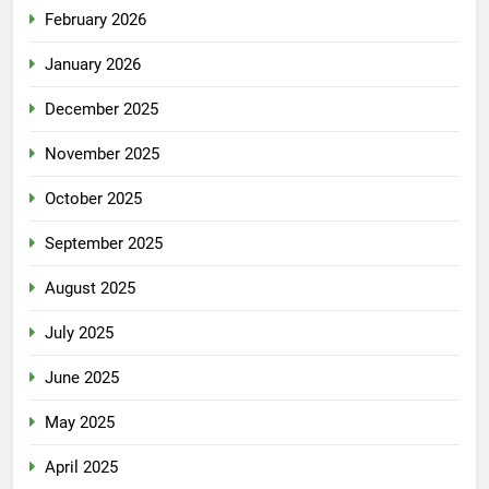
February 2026
January 2026
December 2025
November 2025
October 2025
September 2025
August 2025
July 2025
June 2025
May 2025
April 2025