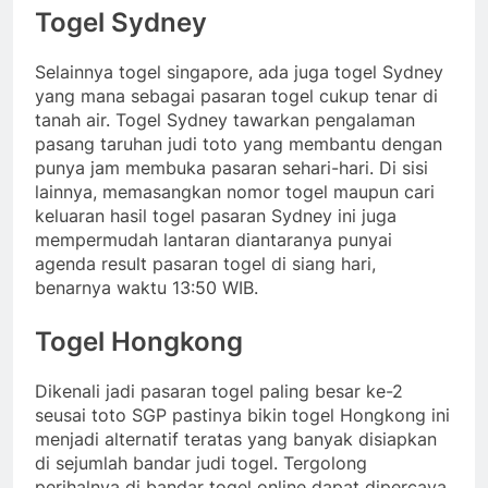
Togel Sydney
Selainnya togel singapore, ada juga togel Sydney
yang mana sebagai pasaran togel cukup tenar di
tanah air. Togel Sydney tawarkan pengalaman
pasang taruhan judi toto yang membantu dengan
punya jam membuka pasaran sehari-hari. Di sisi
lainnya, memasangkan nomor togel maupun cari
keluaran hasil togel pasaran Sydney ini juga
mempermudah lantaran diantaranya punyai
agenda result pasaran togel di siang hari,
benarnya waktu 13:50 WIB.
Togel Hongkong
Dikenali jadi pasaran togel paling besar ke-2
seusai toto SGP pastinya bikin togel Hongkong ini
menjadi alternatif teratas yang banyak disiapkan
di sejumlah bandar judi togel. Tergolong
perihalnya di bandar togel online dapat dipercaya,