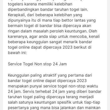
togelers karena memiliki kelebihan
diperbandingkan bandar taruhan togel lain.
Kerapkali, dari beberapa kelebihan yang
dipunyainya itu di mana tiap bettor lantas yang
bermain togel di bandar bisa dipercaya akan
ringan dalam masalah peroleh keuntungan. Oleh
karenanya, agar anda siap untuk mencoba, kenali
beberapa keunggulan sangat menarik bandar
togel online dapat dipercaya 2023 berikut di
bawah ini:
Service Togel Non stop 24 Jam
Keunggulan paling atraktif yang pertama dari
bandar togel online dapat dipercaya 2023
merupakan punyai service togel non-stop waktu
24 jam. Servis terhebat 24 jam yang diberi bandar
taruhan togel paling dipercaya terang menjadi
salah satunya keuntungan spesifik untuk tiap-tiap
pesertanya yang mana bisa jalankan dan mainkan