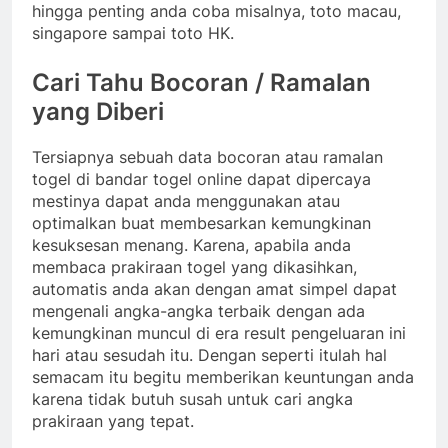
hingga penting anda coba misalnya, toto macau,
singapore sampai toto HK.
Cari Tahu Bocoran / Ramalan
yang Diberi
Tersiapnya sebuah data bocoran atau ramalan
togel di bandar togel online dapat dipercaya
mestinya dapat anda menggunakan atau
optimalkan buat membesarkan kemungkinan
kesuksesan menang. Karena, apabila anda
membaca prakiraan togel yang dikasihkan,
automatis anda akan dengan amat simpel dapat
mengenali angka-angka terbaik dengan ada
kemungkinan muncul di era result pengeluaran ini
hari atau sesudah itu. Dengan seperti itulah hal
semacam itu begitu memberikan keuntungan anda
karena tidak butuh susah untuk cari angka
prakiraan yang tepat.