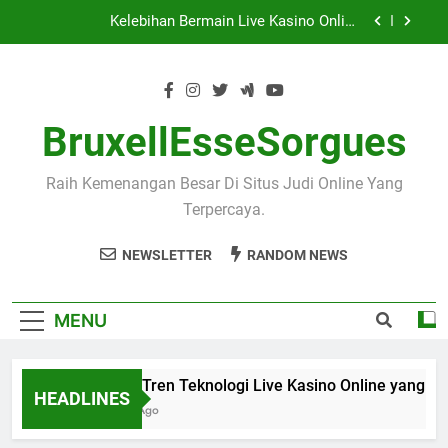
Skip
Analisis dan Manfaatnya
Cara Mengelola Modal Bermain Live Kasino
to
Online Agar Tetap Bertahan Lama di Tahun 2026
content
Daftar Game Live Kasino Online Paling
Menguntungkan dengan Jackpot Terbesar 2026:
Panduan Lengkap untuk Menang Besar
Analisis Tren Teknologi Live Kasino Online yang
Mengubah Pengalaman Bermain 2026 Dengan
BruxellEsseSorgues
Inovasi Terkini
Kelebihan Bermain Live Kasino Online
Dibandingkan Kasino Konvensional di 2026:
Raih Kemenangan Besar Di Situs Judi Online Yang
Analisis dan Manfaatnya
Cara Mengelola Modal Bermain Live Kasino
Terpercaya.
Online Agar Tetap Bertahan Lama di Tahun 2026
Daftar Game Live Kasino Online Paling
NEWSLETTER
RANDOM NEWS
Menguntungkan dengan Jackpot Terbesar 2026:
Panduan Lengkap untuk Menang Besar
MENU
Analisis Tren Teknologi Live Kasino Online yang Men
HEADLINES
6 Minutes Ago