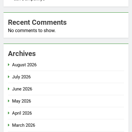
Recent Comments
No comments to show.
Archives
August 2026
July 2026
June 2026
May 2026
April 2026
March 2026