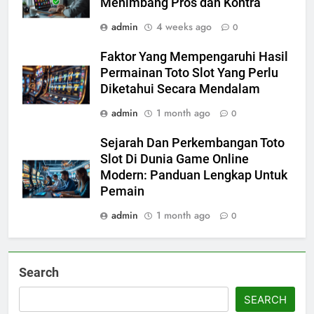
Menimbang Pros dan Kontra
admin
4 weeks ago
0
Faktor Yang Mempengaruhi Hasil
Permainan Toto Slot Yang Perlu
Diketahui Secara Mendalam
admin
1 month ago
0
Sejarah Dan Perkembangan Toto
Slot Di Dunia Game Online
Modern: Panduan Lengkap Untuk
Pemain
admin
1 month ago
0
Search
SEARCH