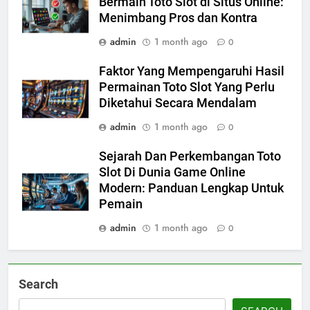
Bermain Toto Slot di Situs Online:
Menimbang Pros dan Kontra
admin
1 month ago
0
Faktor Yang Mempengaruhi Hasil
Permainan Toto Slot Yang Perlu
Diketahui Secara Mendalam
admin
1 month ago
0
Sejarah Dan Perkembangan Toto
Slot Di Dunia Game Online
Modern: Panduan Lengkap Untuk
Pemain
admin
1 month ago
0
Search