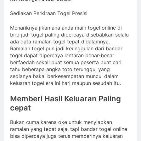
Sediakan Perkiraan Togel Presisi
Menariknya jikamana anda main togel online di
biro judi togel paling dipercaya disebabkan selalu
ada data ramalan togel tepat didalamnya.
Ramalan togel pun jadi keunggulan dari bandar
togel dapat dipercaya lantaran benar-benar
berfaedah sekali buat semua peserta buat cari
tahu beberapa angka toto terunggul yang
sedianya bakal berkesempatan muncul dalam
keluaran togel era ini hari maupun sesudah itu.
Memberi Hasil Keluaran Paling
cepat
Bukan cuma karena oke untuk menyiapkan
ramalan yang tepat saja, tapi bandar togel online
bisa dipercaya juga terus memberinya keluaran