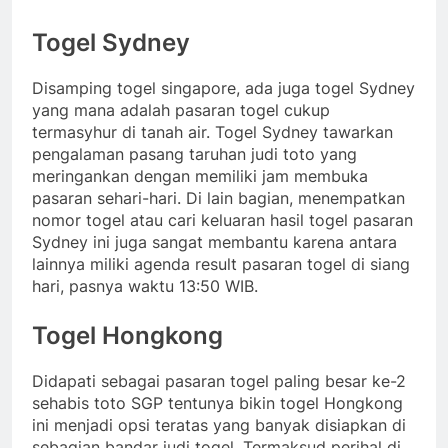
Togel Sydney
Disamping togel singapore, ada juga togel Sydney
yang mana adalah pasaran togel cukup
termasyhur di tanah air. Togel Sydney tawarkan
pengalaman pasang taruhan judi toto yang
meringankan dengan memiliki jam membuka
pasaran sehari-hari. Di lain bagian, menempatkan
nomor togel atau cari keluaran hasil togel pasaran
Sydney ini juga sangat membantu karena antara
lainnya miliki agenda result pasaran togel di siang
hari, pasnya waktu 13:50 WIB.
Togel Hongkong
Didapati sebagai pasaran togel paling besar ke-2
sehabis toto SGP tentunya bikin togel Hongkong
ini menjadi opsi teratas yang banyak disiapkan di
sebagian bandar judi togel. Termaksud perihal di