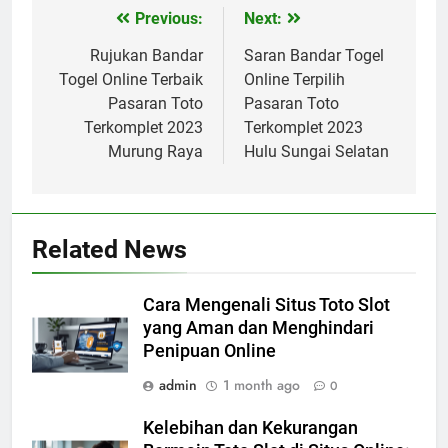
Previous:
Next:
Post
navigation
Rujukan Bandar
Saran Bandar Togel
Togel Online Terbaik
Online Terpilih
Pasaran Toto
Pasaran Toto
Terkomplet 2023
Terkomplet 2023
Murung Raya
Hulu Sungai Selatan
Related News
Cara Mengenali Situs Toto Slot
yang Aman dan Menghindari
Penipuan Online
admin
1 month ago
0
Kelebihan dan Kekurangan