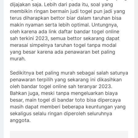
dijajakan saja. Lebih dari pada itu, soal yang
membikin ringan bermain judi togel pun jadi yang
terus diharapkan bettor biar dalam taruhan bisa
makin nyaman serta lebih optimal. Untungnya,
oleh karena ada link daftar bandar togel online
sah terkini 2023, semua bettor sekarang dapat
merasai simpelnya taruhan togel tanpa modal
yang besar karena ada penawaran bet paling
murah.
Sedikitnya bet paling murah sebagai salah satunya
penawaran terpilih yang sekarang ini dikasihkan
oleh bandar togel online sah teranyar 2023.
Bahkan juga, meski tanpa mengeluarkan biaya
besar, main togel di bandar toto bisa dipercaya
masih dapat memberi beberapa keuntungan yang
sekaligus selalu ringan diperoleh seluruhnya
anggota.