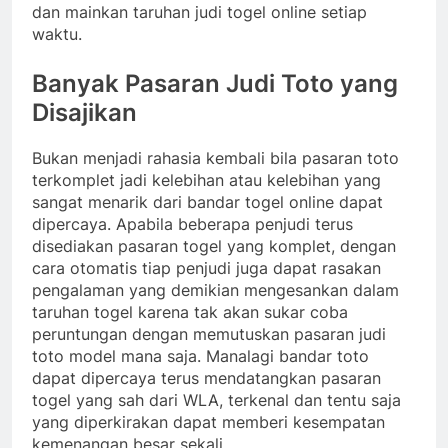
dan mainkan taruhan judi togel online setiap
waktu.
Banyak Pasaran Judi Toto yang
Disajikan
Bukan menjadi rahasia kembali bila pasaran toto
terkomplet jadi kelebihan atau kelebihan yang
sangat menarik dari bandar togel online dapat
dipercaya. Apabila beberapa penjudi terus
disediakan pasaran togel yang komplet, dengan
cara otomatis tiap penjudi juga dapat rasakan
pengalaman yang demikian mengesankan dalam
taruhan togel karena tak akan sukar coba
peruntungan dengan memutuskan pasaran judi
toto model mana saja. Manalagi bandar toto
dapat dipercaya terus mendatangkan pasaran
togel yang sah dari WLA, terkenal dan tentu saja
yang diperkirakan dapat memberi kesempatan
kemenangan besar sekali.