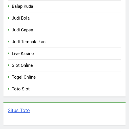
Balap Kuda
Judi Bola
Judi Capsa
Judi Tembak Ikan
Live Kasino
Slot Online
Togel Online
Toto Slot
Situs Toto