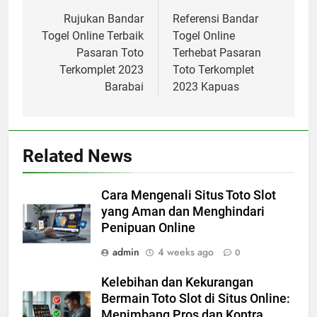
navigation
Rujukan Bandar
Referensi Bandar
Togel Online Terbaik
Togel Online
Pasaran Toto
Terhebat Pasaran
Terkomplet 2023
Toto Terkomplet
Barabai
2023 Kapuas
Related News
Cara Mengenali Situs Toto Slot
yang Aman dan Menghindari
Penipuan Online
admin
4 weeks ago
0
Kelebihan dan Kekurangan
Bermain Toto Slot di Situs Online:
Menimbang Pros dan Kontra