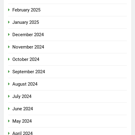
February 2025
January 2025
December 2024
November 2024
October 2024
September 2024
August 2024
July 2024
June 2024
May 2024
April 2024