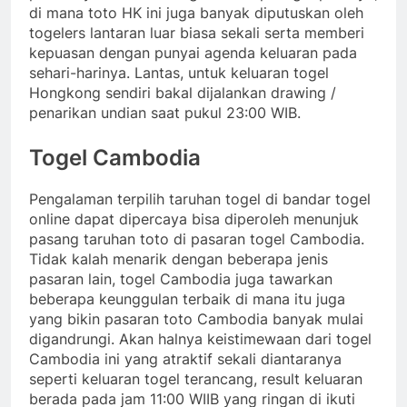
di mana toto HK ini juga banyak diputuskan oleh
togelers lantaran luar biasa sekali serta memberi
kepuasan dengan punyai agenda keluaran pada
sehari-harinya. Lantas, untuk keluaran togel
Hongkong sendiri bakal dijalankan drawing /
penarikan undian saat pukul 23:00 WIB.
Togel Cambodia
Pengalaman terpilih taruhan togel di bandar togel
online dapat dipercaya bisa diperoleh menunjuk
pasang taruhan toto di pasaran togel Cambodia.
Tidak kalah menarik dengan beberapa jenis
pasaran lain, togel Cambodia juga tawarkan
beberapa keunggulan terbaik di mana itu juga
yang bikin pasaran toto Cambodia banyak mulai
digandrungi. Akan halnya keistimewaan dari togel
Cambodia ini yang atraktif sekali diantaranya
seperti keluaran togel terancang, result keluaran
berada pada jam 11:00 WIIB yang ringan di ikuti