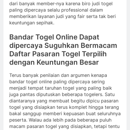
dari banyak member-nya karena biro judi togel
paling dipercaya selalu professional dalam
memberikan layanan judi yang fair serta tak beri
keuntungan sepihak.
Bandar Togel Online Dapat
dipercaya Suguhkan Bermacam
Daftar Pasaran Togel Terpilih
dengan Keuntungan Besar
Terus banyak penilaian dan argumen kenapa
bandar togel online paling dipercaya sering
menjadi tempat taruhan togel yang paling baik
juga pantas diputuskan beberapa togelers. Satu
diantaranya yang membuat begitu dipicu pasaran
togel yang disiapkan terus komplet hingga terang
bakal sanggup memberi kepuasan buat seluruhnya
peserta. Walau ada lebih pada beberapa puluh
macam pasaran togel yang disiapkan, tetapi tentu