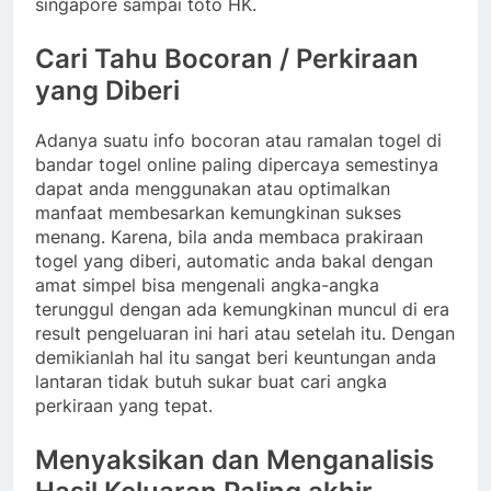
singapore sampai toto HK.
Cari Tahu Bocoran / Perkiraan
yang Diberi
Adanya suatu info bocoran atau ramalan togel di
bandar togel online paling dipercaya semestinya
dapat anda menggunakan atau optimalkan
manfaat membesarkan kemungkinan sukses
menang. Karena, bila anda membaca prakiraan
togel yang diberi, automatic anda bakal dengan
amat simpel bisa mengenali angka-angka
terunggul dengan ada kemungkinan muncul di era
result pengeluaran ini hari atau setelah itu. Dengan
demikianlah hal itu sangat beri keuntungan anda
lantaran tidak butuh sukar buat cari angka
perkiraan yang tepat.
Menyaksikan dan Menganalisis