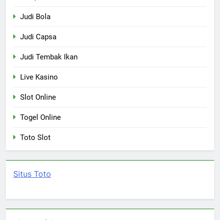
Judi Bola
Judi Capsa
Judi Tembak Ikan
Live Kasino
Slot Online
Togel Online
Toto Slot
Situs Toto