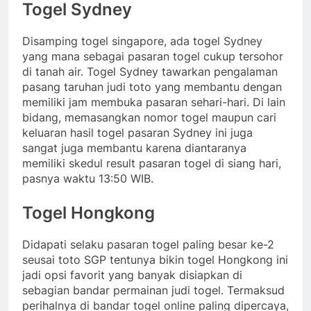
Togel Sydney
Disamping togel singapore, ada togel Sydney
yang mana sebagai pasaran togel cukup tersohor
di tanah air. Togel Sydney tawarkan pengalaman
pasang taruhan judi toto yang membantu dengan
memiliki jam membuka pasaran sehari-hari. Di lain
bidang, memasangkan nomor togel maupun cari
keluaran hasil togel pasaran Sydney ini juga
sangat juga membantu karena diantaranya
memiliki skedul result pasaran togel di siang hari,
pasnya waktu 13:50 WIB.
Togel Hongkong
Didapati selaku pasaran togel paling besar ke-2
seusai toto SGP tentunya bikin togel Hongkong ini
jadi opsi favorit yang banyak disiapkan di
sebagian bandar permainan judi togel. Termaksud
perihalnya di bandar togel online paling dipercaya,