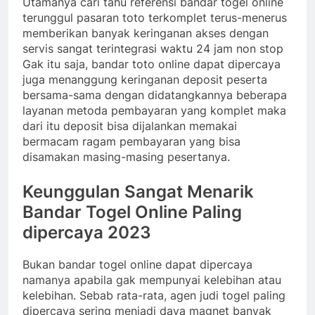
Utamanya cari tahu referensi bandar togel online
terunggul pasaran toto terkomplet terus-menerus
memberikan banyak keringanan akses dengan
servis sangat terintegrasi waktu 24 jam non stop
Gak itu saja, bandar toto online dapat dipercaya
juga menanggung keringanan deposit peserta
bersama-sama dengan didatangkannya beberapa
layanan metoda pembayaran yang komplet maka
dari itu deposit bisa dijalankan memakai
bermacam ragam pembayaran yang bisa
disamakan masing-masing pesertanya.
Keunggulan Sangat Menarik
Bandar Togel Online Paling
dipercaya 2023
Bukan bandar togel online dapat dipercaya
namanya apabila gak mempunyai kelebihan atau
kelebihan. Sebab rata-rata, agen judi togel paling
dipercaya sering menjadi daya magnet banyak