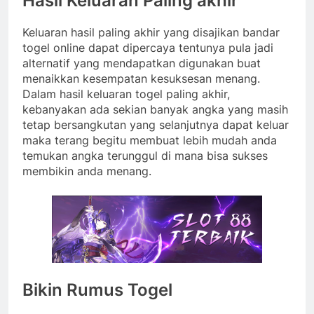
Hasil Keluaran Paling akhir
Keluaran hasil paling akhir yang disajikan bandar
togel online dapat dipercaya tentunya pula jadi
alternatif yang mendapatkan digunakan buat
menaikkan kesempatan kesuksesan menang.
Dalam hasil keluaran togel paling akhir,
kebanyakan ada sekian banyak angka yang masih
tetap bersangkutan yang selanjutnya dapat keluar
maka terang begitu membuat lebih mudah anda
temukan angka terunggul di mana bisa sukses
membikin anda menang.
Bikin Rumus Togel