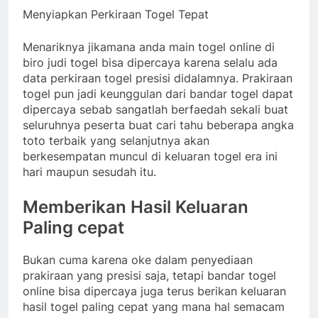
Menyiapkan Perkiraan Togel Tepat
Menariknya jikamana anda main togel online di
biro judi togel bisa dipercaya karena selalu ada
data perkiraan togel presisi didalamnya. Prakiraan
togel pun jadi keunggulan dari bandar togel dapat
dipercaya sebab sangatlah berfaedah sekali buat
seluruhnya peserta buat cari tahu beberapa angka
toto terbaik yang selanjutnya akan
berkesempatan muncul di keluaran togel era ini
hari maupun sesudah itu.
Memberikan Hasil Keluaran
Paling cepat
Bukan cuma karena oke dalam penyediaan
prakiraan yang presisi saja, tetapi bandar togel
online bisa dipercaya juga terus berikan keluaran
hasil togel paling cepat yang mana hal semacam