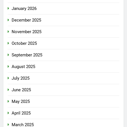
January 2026
December 2025
November 2025
October 2025
September 2025
August 2025
July 2025
June 2025
May 2025
April 2025
March 2025