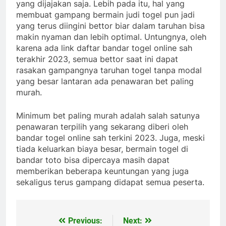
yang dijajakan saja. Lebih pada itu, hal yang
membuat gampang bermain judi togel pun jadi
yang terus diingini bettor biar dalam taruhan bisa
makin nyaman dan lebih optimal. Untungnya, oleh
karena ada link daftar bandar togel online sah
terakhir 2023, semua bettor saat ini dapat
rasakan gampangnya taruhan togel tanpa modal
yang besar lantaran ada penawaran bet paling
murah.
Minimum bet paling murah adalah salah satunya
penawaran terpilih yang sekarang diberi oleh
bandar togel online sah terkini 2023. Juga, meski
tiada keluarkan biaya besar, bermain togel di
bandar toto bisa dipercaya masih dapat
memberikan beberapa keuntungan yang juga
sekaligus terus gampang didapat semua peserta.
Previous:
Next:
Post