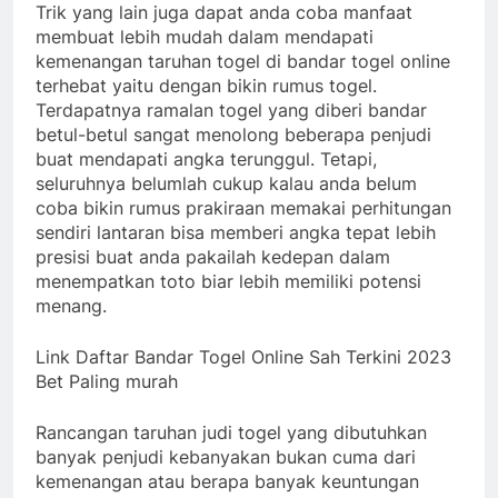
Trik yang lain juga dapat anda coba manfaat
membuat lebih mudah dalam mendapati
kemenangan taruhan togel di bandar togel online
terhebat yaitu dengan bikin rumus togel.
Terdapatnya ramalan togel yang diberi bandar
betul-betul sangat menolong beberapa penjudi
buat mendapati angka terunggul. Tetapi,
seluruhnya belumlah cukup kalau anda belum
coba bikin rumus prakiraan memakai perhitungan
sendiri lantaran bisa memberi angka tepat lebih
presisi buat anda pakailah kedepan dalam
menempatkan toto biar lebih memiliki potensi
menang.
Link Daftar Bandar Togel Online Sah Terkini 2023
Bet Paling murah
Rancangan taruhan judi togel yang dibutuhkan
banyak penjudi kebanyakan bukan cuma dari
kemenangan atau berapa banyak keuntungan