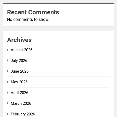
Recent Comments
No comments to show.
Archives
August 2026
July 2026
June 2026
May 2026
April 2026
March 2026
February 2026