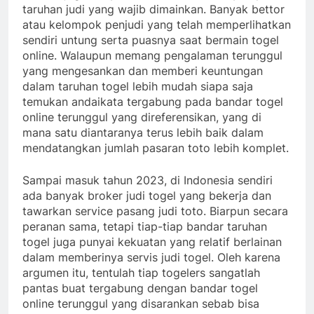
taruhan judi yang wajib dimainkan. Banyak bettor
atau kelompok penjudi yang telah memperlihatkan
sendiri untung serta puasnya saat bermain togel
online. Walaupun memang pengalaman terunggul
yang mengesankan dan memberi keuntungan
dalam taruhan togel lebih mudah siapa saja
temukan andaikata tergabung pada bandar togel
online terunggul yang direferensikan, yang di
mana satu diantaranya terus lebih baik dalam
mendatangkan jumlah pasaran toto lebih komplet.
Sampai masuk tahun 2023, di Indonesia sendiri
ada banyak broker judi togel yang bekerja dan
tawarkan service pasang judi toto. Biarpun secara
peranan sama, tetapi tiap-tiap bandar taruhan
togel juga punyai kekuatan yang relatif berlainan
dalam memberinya servis judi togel. Oleh karena
argumen itu, tentulah tiap togelers sangatlah
pantas buat tergabung dengan bandar togel
online terunggul yang disarankan sebab bisa