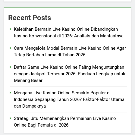
Recent Posts
Kelebihan Bermain Live Kasino Online Dibandingkan
Kasino Konvensional di 2026: Analisis dan Manfaatnya
Cara Mengelola Modal Bermain Live Kasino Online Agar
Tetap Bertahan Lama di Tahun 2026
Daftar Game Live Kasino Online Paling Menguntungkan
dengan Jackpot Terbesar 2026: Panduan Lengkap untuk
Menang Besar
Mengapa Live Kasino Online Semakin Populer di
Indonesia Sepanjang Tahun 2026? Faktor-Faktor Utama
dan Dampaknya
Strategi Jitu Memenangkan Permainan Live Kasino
Online Bagi Pemula di 2026