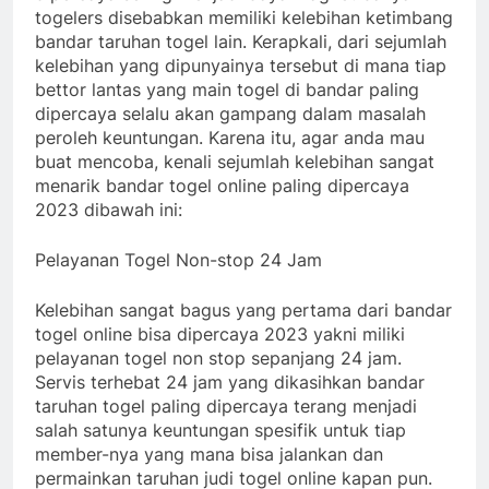
togelers disebabkan memiliki kelebihan ketimbang
bandar taruhan togel lain. Kerapkali, dari sejumlah
kelebihan yang dipunyainya tersebut di mana tiap
bettor lantas yang main togel di bandar paling
dipercaya selalu akan gampang dalam masalah
peroleh keuntungan. Karena itu, agar anda mau
buat mencoba, kenali sejumlah kelebihan sangat
menarik bandar togel online paling dipercaya
2023 dibawah ini:
Pelayanan Togel Non-stop 24 Jam
Kelebihan sangat bagus yang pertama dari bandar
togel online bisa dipercaya 2023 yakni miliki
pelayanan togel non stop sepanjang 24 jam.
Servis terhebat 24 jam yang dikasihkan bandar
taruhan togel paling dipercaya terang menjadi
salah satunya keuntungan spesifik untuk tiap
member-nya yang mana bisa jalankan dan
permainkan taruhan judi togel online kapan pun.