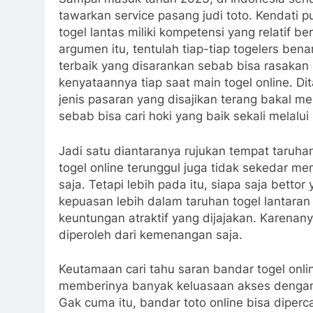
tawarkan service pasang judi toto. Kendati 
togel lantas miliki kompetensi yang relatif be
argumen itu, tentulah tiap-tiap togelers be
terbaik yang disarankan sebab bisa rasaka
kenyataannya tiap saat main togel online. 
jenis pasaran yang disajikan terang bakal m
sebab bisa cari hoki yang baik sekali melalui
Jadi satu diantaranya rujukan tempat taruha
togel online terunggul juga tidak sekedar m
saja. Tetapi lebih pada itu, siapa saja bett
kepuasan lebih dalam taruhan togel lantara
keuntungan atraktif yang dijajakan. Karenan
diperoleh dari kemenangan saja.
Keutamaan cari tahu saran bandar togel onlin
memberinya banyak keluasaan akses dengan s
Gak cuma itu, bandar toto online bisa dipe