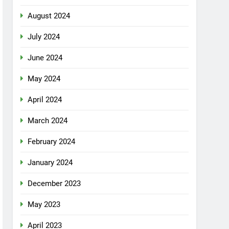
August 2024
July 2024
June 2024
May 2024
April 2024
March 2024
February 2024
January 2024
December 2023
May 2023
April 2023