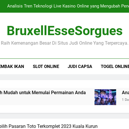
Analisis Tren Teknologi Live Kasino Online yang Mengubah Pe
elebihan Bermain Live Kasino Online Dibandingkan Kasino Konvensi
BruxellEsseSorgues
Cara Mengelola Modal Bermain Live Kasino Online Ag
Raih Kemenangan Besar Di Situs Judi Online Yang Terpercaya.
Panduan Daftar dan Deposit di Situs Live Kasino Online Resmi Ta
Analisis Tren Teknologi Live Kasino Online yang Mengubah Pe
EMBAK IKAN
SLOT ONLINE
JUDI CAPSA
TOGEL ONLIN
elebihan Bermain Live Kasino Online Dibandingkan Kasino Konvensi
Cara Mengelola Modal Bermain Live Kasino Online Ag
uk Memulai Permainan Anda
Analisis Tren Tek
1 Day Ago
pilih Pasaran Toto Terkomplet 2023 Kuala Kurun