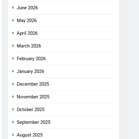
June 2026
May 2026
April 2026
March 2026
February 2026
January 2026
December 2025
November 2025
October 2025
September 2025
August 2025