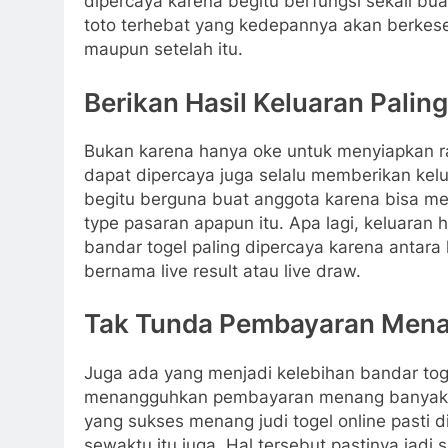
dipercaya karena begitu berfungsi sekali b
toto terhebat yang kedepannya akan berkese
maupun setelah itu.
Berikan Hasil Keluaran Palin
Bukan karena hanya oke untuk menyiapkan ram
dapat dipercaya juga selalu memberikan kelua
begitu berguna buat anggota karena bisa men
type pasaran apapun itu. Apa lagi, keluaran h
bandar togel paling dipercaya karena antar
bernama live result atau live draw.
Tak Tunda Pembayaran Men
Juga ada yang menjadi kelebihan bandar toge
menangguhkan pembayaran menang banyak m
yang sukses menang judi togel online pasti
sewaktu itu juga. Hal tersebut pastinya jadi