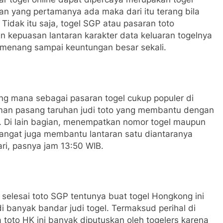
ran yang pertamanya ada maka dari itu terang bila
Tidak itu saja, togel SGP atau pasaran toto
an kepuasan lantaran karakter data keluaran togelnya
menang sampai keuntungan besar sekali.
ang mana sebagai pasaran togel cukup populer di
aman pasang taruhan judi toto yang membantu dengan
i. Di lain bagian, menempatkan nomor togel maupun
 sangat juga membantu lantaran satu diantaranya
ari, pasnya jam 13:50 WIB.
2 selesai toto SGP tentunya buat togel Hongkong ini
 di banyak bandar judi togel. Termaksud perihal di
 toto HK ini banyak diputuskan oleh togelers karena