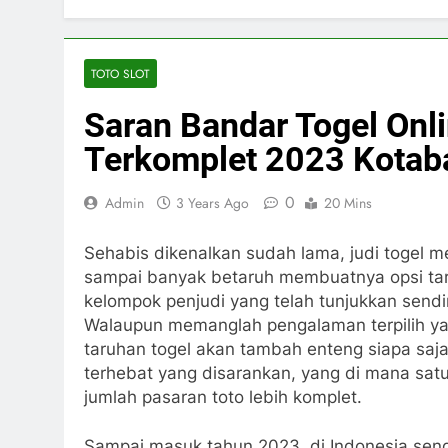
TOTO SLOT
Saran Bandar Togel Onli
Terkomplet 2023 Kotab
0
Admin
3 Years Ago
20 Mins
Sehabis dikenalkan sudah lama, judi togel 
sampai banyak betaruh membuatnya opsi taru
kelompok penjudi yang telah tunjukkan sendir
Walaupun memanglah pengalaman terpilih 
taruhan togel akan tambah enteng siapa saja
terhebat yang disarankan, yang di mana sat
jumlah pasaran toto lebih komplet.
Sampai masuk tahun 2023, di Indonesia sendi