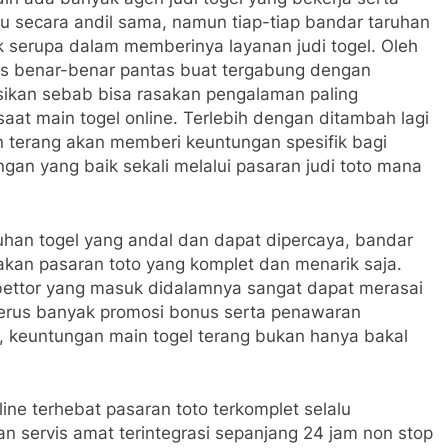
u secara andil sama, namun tiap-tiap bandar taruhan
dak serupa dalam memberinya layanan judi togel. Oleh
ers benar-benar pantas buat tergabung dengan
nsikan sebab bisa rasakan pengalaman paling
at main togel online. Terlebih dengan ditambah lagi
n terang akan memberi keuntungan spesifik bagi
ngan yang baik sekali melalui pasaran judi toto mana
uhan togel yang andal dan dapat dipercaya, bandar
iakan pasaran toto yang komplet dan menarik saja.
 bettor yang masuk didalamnya sangat dapat merasai
terus banyak promosi bonus serta penawaran
u, keuntungan main togel terang bukan hanya bakal
ine terhebat pasaran toto terkomplet selalu
servis amat terintegrasi sepanjang 24 jam non stop