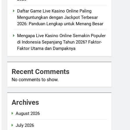
Daftar Game Live Kasino Online Paling
Menguntungkan dengan Jackpot Terbesar
2026: Panduan Lengkap untuk Menang Besar
Mengapa Live Kasino Online Semakin Populer
di Indonesia Sepanjang Tahun 2026? Faktor-
Faktor Utama dan Dampaknya
Recent Comments
No comments to show.
Archives
August 2026
July 2026