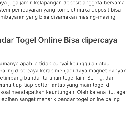
caya juga jamin kelapangan deposit anggota bersama
stem pembayaran yang komplet maka deposit bisa
embayaran yang bisa disamakan masing-masing
dar Togel Online Bisa dipercaya
namanya apabila tidak punyai keunggulan atau
el paling dipercaya kerap menjadi daya magnet banyak
etimbang bandar taruhan togel lain. Sering, dari
ana tiap-tiap bettor lantas yang main togel di
soal mendapatkan keuntungan. Oleh karena itu, agar
ebihan sangat menarik bandar togel online paling