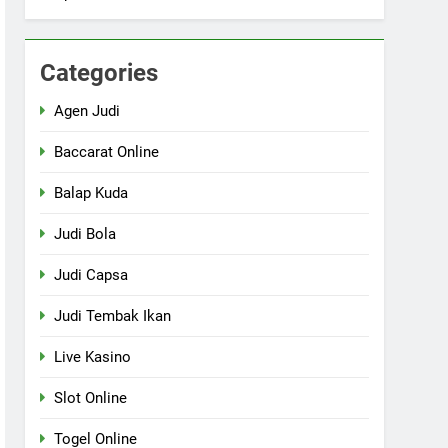
Categories
Agen Judi
Baccarat Online
Balap Kuda
Judi Bola
Judi Capsa
Judi Tembak Ikan
Live Kasino
Slot Online
Togel Online