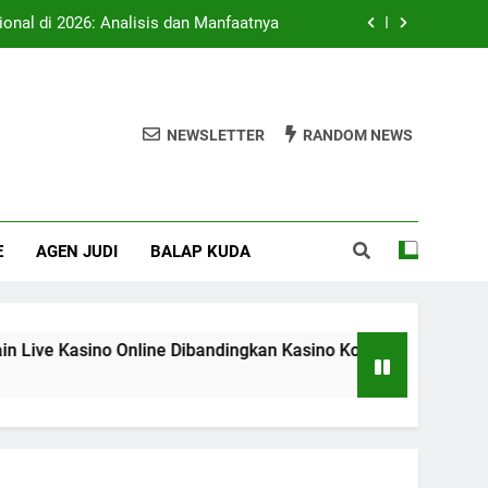
onal di 2026: Analisis dan Manfaatnya
ar Tetap Bertahan Lama di Tahun 2026
ckpot Terbesar 2026: Panduan Lengkap
NEWSLETTER
RANDOM NEWS
untuk Menang Besar
ngalaman Bermain 2026 Dengan Inovasi
Terkini
onal di 2026: Analisis dan Manfaatnya
E
AGEN JUDI
BALAP KUDA
ar Tetap Bertahan Lama di Tahun 2026
ckpot Terbesar 2026: Panduan Lengkap
untuk Menang Besar
 Online Dibandingkan Kasino Konvensional di 2026: Analisis 