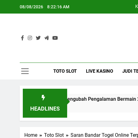
Skip
K
08/08/2026
8:22:17 AM
to
content
K
TOTO SLOT
LIVE KASINO
JUDI T
sino Online yang Mengubah Pengalaman Bermain 2026 Dengan In
HEADLINES
Home
Toto Slot
Saran Bandar Togel Online Ter