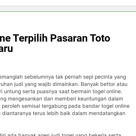
ne Terpilih Pasaran Toto
aru
memanglah sebelumnya tak pernah sepi pecinta yang
han judi yang wajib dimainkan. Banyak bettor atau
i untung serta puasnya saat bermain togel online.
yang mengesankan dan memberi keuntungan dalam
 peroleh semisal tergabung pada bandar togel online
u diantaranya terus lebih baik dalam mendatangkan
ri ada banyak agen judi togel yang bekerja serta