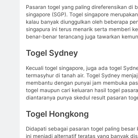
Pasaran togel yang paling direferensikan di b
singapore (SGP). Togel singapore merupakan
kalau banyak diunggulkan oleh beberapa penj
singapura ini terus menarik serta memberi ke
benar-benar terancang juga tawarkan kemun
Togel Sydney
Kecuali togel singapore, juga ada togel Syd
termasyhur di tanah air. Togel Sydney menja
membantu dengan punyai jam membuka pasara
togel maupun cari keluaran hasil togel pas
diantaranya punya skedul result pasaran toge
Togel Hongkong
Didapati sebagai pasaran togel paling besar
ini menjadi alternatif teratas yang banyak dis