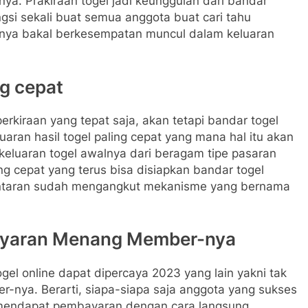
mnya. Prakiraan togel jadi keunggulan dari bandar
ngsi sekali buat semua anggota buat cari tahu
nya bakal berkesempatan muncul dalam keluaran
ng cepat
kiraan yang tepat saja, akan tetapi bandar togel
luaran hasil togel paling cepat yang mana hal itu akan
keluaran togel awalnya dari beragam tipe pasaran
ling cepat yang terus bisa disiapkan bandar togel
lantaran sudah mengangkut mekanisme yang bernama
yaran Menang Member-nya
el online dapat dipercaya 2023 yang lain yakni tak
ya. Berarti, siapa-siapa saja anggota yang sukses
u mendapat pembayaran dengan cara langsung