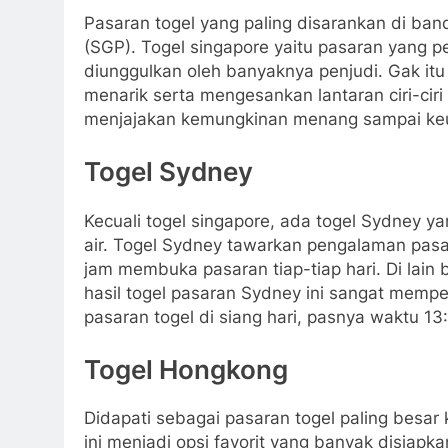
Pasaran togel yang paling disarankan di band
(SGP). Togel singapore yaitu pasaran yang p
diunggulkan oleh banyaknya penjudi. Gak itu 
menarik serta mengesankan lantaran ciri-cir
menjajakan kemungkinan menang sampai keu
Togel Sydney
Kecuali togel singapore, ada togel Sydney y
air. Togel Sydney tawarkan pengalaman pasa
jam membuka pasaran tiap-tiap hari. Di lain
hasil togel pasaran Sydney ini sangat mempe
pasaran togel di siang hari, pasnya waktu 13
Togel Hongkong
Didapati sebagai pasaran togel paling besar
ini menjadi opsi favorit yang banyak disiapka