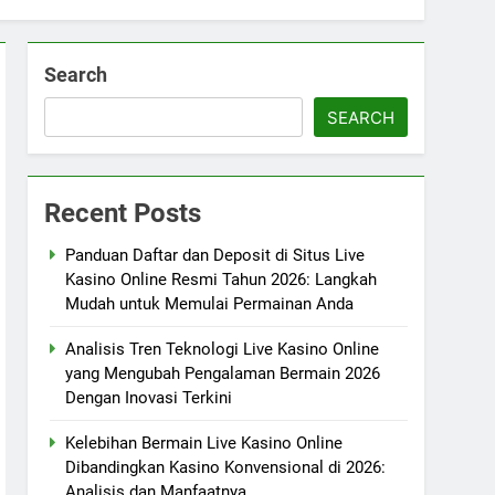
Search
SEARCH
Recent Posts
Panduan Daftar dan Deposit di Situs Live
Kasino Online Resmi Tahun 2026: Langkah
Mudah untuk Memulai Permainan Anda
Analisis Tren Teknologi Live Kasino Online
yang Mengubah Pengalaman Bermain 2026
Dengan Inovasi Terkini
Kelebihan Bermain Live Kasino Online
Dibandingkan Kasino Konvensional di 2026:
Analisis dan Manfaatnya