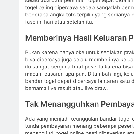
selalu ada data perkiraan togel tepat didala
togel paling dipercaya sebab sangatlah berm
beberapa angka toto terpilih yang sedianya
fase ini hari atau setelah itu.
Memberinya Hasil Keluaran P
Bukan karena hanya oke untuk sediakan praki
bisa dipercaya juga selalu memberinya kelua
itu sangat berguna buat peserta karena bisa
macam pasaran apa pun. Ditambah lagi, keluar
bandar togel dapat dipercaya lantaran satu
bernama live result atau live draw.
Tak Menangguhkan Pembaya
Ada yang menjadi keunggulan bandar togel on
tunda pembayaran menang beberapa pesertan
menang judi togel online pasti dibayarkan a