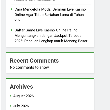
Cara Mengelola Modal Bermain Live Kasino
Online Agar Tetap Bertahan Lama di Tahun
2026
Daftar Game Live Kasino Online Paling
Menguntungkan dengan Jackpot Terbesar
2026: Panduan Lengkap untuk Menang Besar
Recent Comments
No comments to show.
Archives
August 2026
July 2026