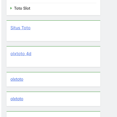
Toto Slot
Situs Toto
olxtoto 4d
olxtoto
olxtoto