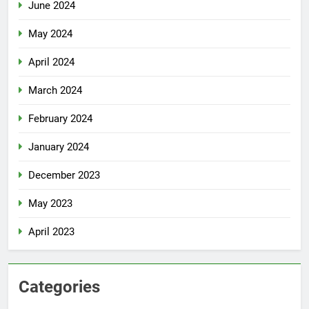
June 2024
May 2024
April 2024
March 2024
February 2024
January 2024
December 2023
May 2023
April 2023
Categories