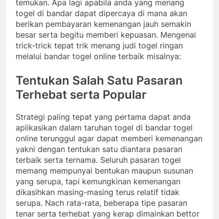
temukan. Apa lagi apabila anda yang menang
togel di bandar dapat dipercaya di mana akan
berikan pembayaran kemenangan jauh semakin
besar serta begitu memberi kepuasan. Mengenai
trick-trick tepat trik menang judi togel ringan
melalui bandar togel online terbaik misalnya:
Tentukan Salah Satu Pasaran
Terhebat serta Popular
Strategi paling tepat yang pertama dapat anda
aplikasikan dalam taruhan togel di bandar togel
online terunggul agar dapat memberi kemenangan
yakni dengan tentukan satu diantara pasaran
terbaik serta ternama. Seluruh pasaran togel
memang mempunyai bentukan maupun susunan
yang serupa, tapi kemungkinan kemenangan
dikasihkan masing-masing terus relatif tidak
serupa. Nach rata-rata, beberapa tipe pasaran
tenar serta terhebat yang kerap dimainkan bettor