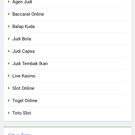
Agen Judi
Baccarat Online
Balap Kuda
Judi Bola
Judi Capsa
Judi Tembak Ikan
Live Kasino
Slot Online
Togel Online
Toto Slot