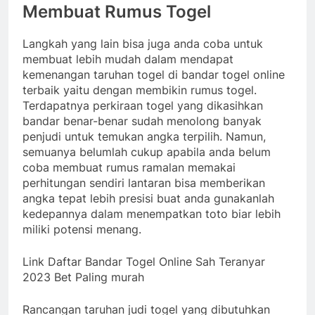
Membuat Rumus Togel
Langkah yang lain bisa juga anda coba untuk
membuat lebih mudah dalam mendapat
kemenangan taruhan togel di bandar togel online
terbaik yaitu dengan membikin rumus togel.
Terdapatnya perkiraan togel yang dikasihkan
bandar benar-benar sudah menolong banyak
penjudi untuk temukan angka terpilih. Namun,
semuanya belumlah cukup apabila anda belum
coba membuat rumus ramalan memakai
perhitungan sendiri lantaran bisa memberikan
angka tepat lebih presisi buat anda gunakanlah
kedepannya dalam menempatkan toto biar lebih
miliki potensi menang.
Link Daftar Bandar Togel Online Sah Teranyar
2023 Bet Paling murah
Rancangan taruhan judi togel yang dibutuhkan