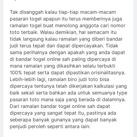
Tak disanggah kalau tiap-tiap macam-macam
pasaran togel apapun itu terus memberinya juga
ramalan togel buat menolong anggota cari nomor
toto terbaik. Walau demikian, hal semacam itu
tidak langsung kalau ramalan yang diberi bandar
judi terus tepat dan dapat dipercayakan. Tidak
sama perihalnya dengan apakah yang anda dapat
di bandar togel online sah paling dipercaya di
mana ramalan yang dikasihkan selalu terbukti
100% tepat serta dapat dipastikan orisinalitasnya.
Lebih-lebih lagi, ramalan biro judi toto bisa
dipercaya tentunya telah dikerjakan kalkulasi yang
baik sekali serta bahkan ada untuk semuanya type
pasaran toto mana saja yang berada di dalamnya.
Dari ramalan bandar togel online sah dapat
dipercaya yang sangat tepat itu, pastinya ada
seberapa banyak gunanya yang dapat banyak
penjudi peroleh seperti antara lain: