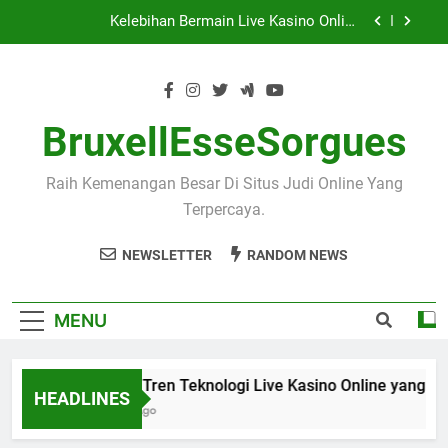
Skip
Analisis dan Manfaatnya
Cara Mengelola Modal Bermain Live Kasino
to
Online Agar Tetap Bertahan Lama di Tahun 2026
content
Daftar Game Live Kasino Online Paling
Menguntungkan dengan Jackpot Terbesar 2026:
Panduan Lengkap untuk Menang Besar
Analisis Tren Teknologi Live Kasino Online yang
Mengubah Pengalaman Bermain 2026 Dengan
BruxellEsseSorgues
Inovasi Terkini
Kelebihan Bermain Live Kasino Online
Dibandingkan Kasino Konvensional di 2026:
Raih Kemenangan Besar Di Situs Judi Online Yang
Analisis dan Manfaatnya
Cara Mengelola Modal Bermain Live Kasino
Terpercaya.
Online Agar Tetap Bertahan Lama di Tahun 2026
Daftar Game Live Kasino Online Paling
NEWSLETTER
RANDOM NEWS
Menguntungkan dengan Jackpot Terbesar 2026:
Panduan Lengkap untuk Menang Besar
MENU
Analisis Tren Teknologi Live Kasino Online yang Men
HEADLINES
21 Hours Ago