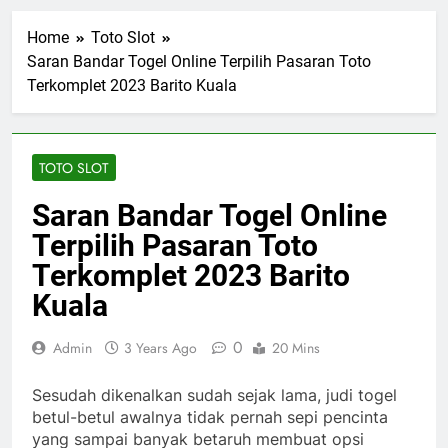
Home
Toto Slot
Saran Bandar Togel Online Terpilih Pasaran Toto
Terkomplet 2023 Barito Kuala
TOTO SLOT
Saran Bandar Togel Online
Terpilih Pasaran Toto
Terkomplet 2023 Barito
Kuala
0
Admin
3 Years Ago
20 Mins
Sesudah dikenalkan sudah sejak lama, judi togel
betul-betul awalnya tidak pernah sepi pencinta
yang sampai banyak betaruh membuat opsi