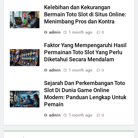
Kelebihan dan Kekurangan
Bermain Toto Slot di Situs Online:
Menimbang Pros dan Kontra
admin
1 month ago
0
Faktor Yang Mempengaruhi Hasil
Permainan Toto Slot Yang Perlu
Diketahui Secara Mendalam
admin
1 month ago
0
Sejarah Dan Perkembangan Toto
Slot Di Dunia Game Online
Modern: Panduan Lengkap Untuk
Pemain
admin
1 month ago
0