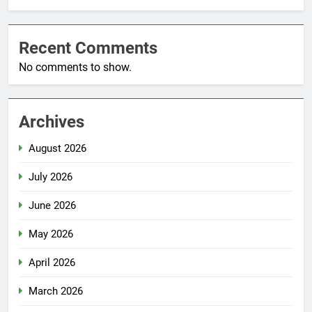
Recent Comments
No comments to show.
Archives
August 2026
July 2026
June 2026
May 2026
April 2026
March 2026