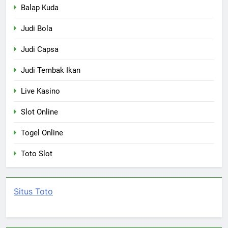
Balap Kuda
Judi Bola
Judi Capsa
Judi Tembak Ikan
Live Kasino
Slot Online
Togel Online
Toto Slot
Situs Toto