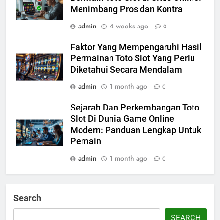
Menimbang Pros dan Kontra
admin
4 weeks ago
0
Faktor Yang Mempengaruhi Hasil
Permainan Toto Slot Yang Perlu
Diketahui Secara Mendalam
admin
1 month ago
0
Sejarah Dan Perkembangan Toto
Slot Di Dunia Game Online
Modern: Panduan Lengkap Untuk
Pemain
admin
1 month ago
0
Search
SEARCH