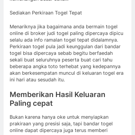
Sediakan Perkiraan Togel Tepat
Menariknya jika bagaimana anda bermain togel
online di broker judi togel paling dipercaya dipicu
selalu ada info ramalan togel tepat didalamnya.
Perkiraan togel pula jadi keunggulan dari bandar
togel bisa dipercaya sebab begitu berfaedah
sekali buat seluruhnya peserta buat cari tahu
beberapa angka toto terhebat yang kedepannya
akan berkesempatan muncul di keluaran togel era
ini hari atau sesudah itu.
Memberikan Hasil Keluaran
Paling cepat
Bukan karena hanya oke untuk menyiapkan
prakiraan yang presisi saja, tapi bandar togel
online dapat dipercaya juga terus memberi