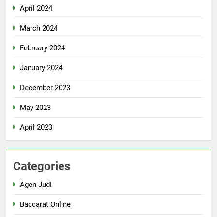
April 2024
March 2024
February 2024
January 2024
December 2023
May 2023
April 2023
Categories
Agen Judi
Baccarat Online