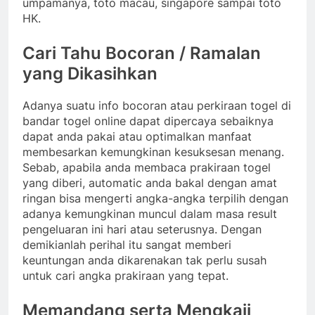
umpamanya, toto macau, singapore sampai toto
HK.
Cari Tahu Bocoran / Ramalan
yang Dikasihkan
Adanya suatu info bocoran atau perkiraan togel di
bandar togel online dapat dipercaya sebaiknya
dapat anda pakai atau optimalkan manfaat
membesarkan kemungkinan kesuksesan menang.
Sebab, apabila anda membaca prakiraan togel
yang diberi, automatic anda bakal dengan amat
ringan bisa mengerti angka-angka terpilih dengan
adanya kemungkinan muncul dalam masa result
pengeluaran ini hari atau seterusnya. Dengan
demikianlah perihal itu sangat memberi
keuntungan anda dikarenakan tak perlu susah
untuk cari angka prakiraan yang tepat.
Memandang serta Mengkaji