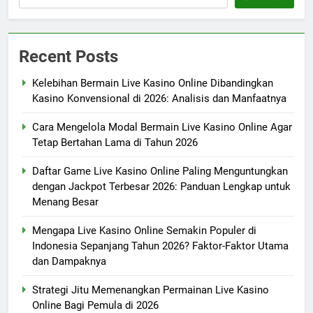
Recent Posts
Kelebihan Bermain Live Kasino Online Dibandingkan
Kasino Konvensional di 2026: Analisis dan Manfaatnya
Cara Mengelola Modal Bermain Live Kasino Online Agar
Tetap Bertahan Lama di Tahun 2026
Daftar Game Live Kasino Online Paling Menguntungkan
dengan Jackpot Terbesar 2026: Panduan Lengkap untuk
Menang Besar
Mengapa Live Kasino Online Semakin Populer di
Indonesia Sepanjang Tahun 2026? Faktor-Faktor Utama
dan Dampaknya
Strategi Jitu Memenangkan Permainan Live Kasino
Online Bagi Pemula di 2026