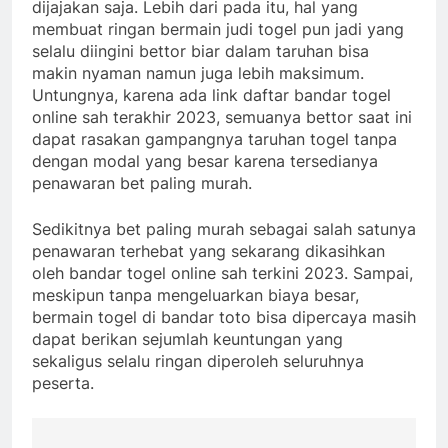
dijajakan saja. Lebih dari pada itu, hal yang
membuat ringan bermain judi togel pun jadi yang
selalu diingini bettor biar dalam taruhan bisa
makin nyaman namun juga lebih maksimum.
Untungnya, karena ada link daftar bandar togel
online sah terakhir 2023, semuanya bettor saat ini
dapat rasakan gampangnya taruhan togel tanpa
dengan modal yang besar karena tersedianya
penawaran bet paling murah.
Sedikitnya bet paling murah sebagai salah satunya
penawaran terhebat yang sekarang dikasihkan
oleh bandar togel online sah terkini 2023. Sampai,
meskipun tanpa mengeluarkan biaya besar,
bermain togel di bandar toto bisa dipercaya masih
dapat berikan sejumlah keuntungan yang
sekaligus selalu ringan diperoleh seluruhnya
peserta.