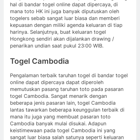
hal di bandar togel online dapat dipercaya, di
mana toto HK ini juga banyak diputuskan oleh
togelers sebab sangat luar biasa dan memberi
kepuasan dengan miliki agenda keluaran di tiap
harinya. Selanjutnya, buat keluaran togel
Hongkong sendiri akan dijalankan drawing /
penarikan undian saat pukul 23:00 WIB.
Togel Cambodia
Pengalaman terbaik taruhan togel di bandar togel
online dapat dipercaya dapat diperoleh
memutuskan pasang taruhan toto pada pasaran
togel Cambodia. Sangat menarik dengan
beberapa jenis pasaran lain, togel Cambodia
lantas tawarkan beberapa keunggulan terbaik di
mana itu juga yang membuat pasaran toto
Cambodia banyak mulai disukai. Adapun
keistimewaan pada togel Cambodia ini yang
sangat luar biasa salah satunya seperti keluaran