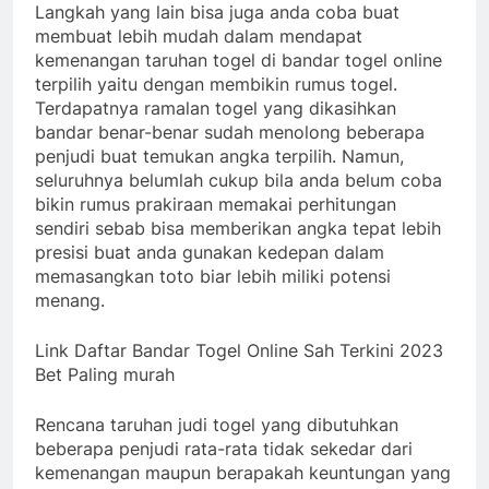
Langkah yang lain bisa juga anda coba buat
membuat lebih mudah dalam mendapat
kemenangan taruhan togel di bandar togel online
terpilih yaitu dengan membikin rumus togel.
Terdapatnya ramalan togel yang dikasihkan
bandar benar-benar sudah menolong beberapa
penjudi buat temukan angka terpilih. Namun,
seluruhnya belumlah cukup bila anda belum coba
bikin rumus prakiraan memakai perhitungan
sendiri sebab bisa memberikan angka tepat lebih
presisi buat anda gunakan kedepan dalam
memasangkan toto biar lebih miliki potensi
menang.
Link Daftar Bandar Togel Online Sah Terkini 2023
Bet Paling murah
Rencana taruhan judi togel yang dibutuhkan
beberapa penjudi rata-rata tidak sekedar dari
kemenangan maupun berapakah keuntungan yang