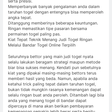
serta presisi.
Memperbanyak banyak pengalaman anda dalam
taruhan togel dengan entengnya bisa memperoleh
angka tepat.
Ditanggung memberinya beberapa keuntungan.
Ringan memastikan tipe pasaran bersama
permainan togel paling pas.
Kiat Tepat Teknik Menang Judi Togel Ringan
Melalui Bandar Togel Online Terpilih
Seluruhnya bettor yang main judi togel nyata
selalu lakukan beragam strategi maupun metode
biar bisa sukses menang. Kendati pun sebetulnya
kiat yang dipakai masing-masing bettors terus
memberi hasil yang beda. Namun, apabila anda
ketahui trick paling tepat dalam taruhan togel,
bukan tidak mungkin rasanya kemenangan dapat
selalu ringan buat anda peroleh. Ditambah lagi bila
anda yang menang togel di bandar dapat
dipercaya di mana akan berikan pembayaran
kemenangan semakin lebih besar serta begitu