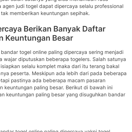
gen judi togel dapat dipercaya selalu professional
n tak memberikan keuntungan sepihak.
ercaya Berikan Banyak Daftar
an Keuntungan Besar
andar togel online paling dipercaya sering menjadi
a wajar diputuskan beberapa togelers. Salah satunya
disiapkan selalu komplet maka dari itu terang bakal
ya peserta. Meskipun ada lebih dari pada beberapa
tetapi pastinya ada beberapa macam pasaran
n keuntungan paling besar. Berikut di bawah ini
gan keuntungan paling besar yang disuguhkan bandar
andar togel online paling dipercaya yakni togel