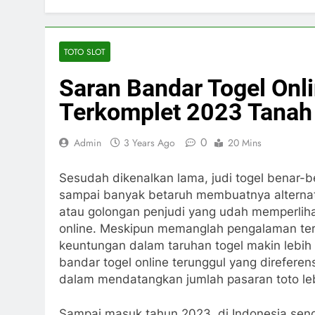
TOTO SLOT
Saran Bandar Togel Onl
Terkomplet 2023 Tanah
0
Admin
3 Years Ago
20 Mins
Sesudah dikenalkan lama, judi togel benar-
sampai banyak betaruh membuatnya alternati
atau golongan penjudi yang udah memperliha
online. Meskipun memanglah pengalaman te
keuntungan dalam taruhan togel makin lebih 
bandar togel online terunggul yang direferens
dalam mendatangkan jumlah pasaran toto leb
Sampai masuk tahun 2023, di Indonesia sendi