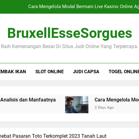
Cara Mengelola Modal Bermain Live Kasino Online Ag
Daftar Game Live Kasino Online Paling Menguntungkan dengan Ja
BruxellEsseSorgues
ngapa Live Kasino Online Semakin Populer di Indonesia Sepanjang
Raih Kemenangan Besar Di Situs Judi Online Yang Terpercaya.
elebihan Bermain Live Kasino Online Dibandingkan Kasino Konvensi
Cara Mengelola Modal Bermain Live Kasino Online Ag
EMBAK IKAN
SLOT ONLINE
JUDI CAPSA
TOGEL ONLIN
Daftar Game Live Kasino Online Paling Menguntungkan dengan Ja
ngapa Live Kasino Online Semakin Populer di Indonesia Sepanjang
Manfaatnya
Cara Mengelola Modal Bermain Li
2 Days Ago
rhebat Pasaran Toto Terkomplet 2023 Tanah Laut