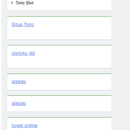
Toto Slot
Situs Toto
olxtoto 4d
olxtoto
olxtoto
togel online