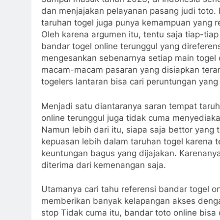
dan menjajakan pelayanan pasang judi toto.
taruhan togel juga punya kemampuan yang rela
Oleh karena argumen itu, tentu saja tiap-ti
bandar togel online terunggul yang direfere
mengesankan sebenarnya setiap main togel o
macam-macam pasaran yang disiapkan terang
togelers lantaran bisa cari peruntungan yang 
Menjadi satu diantaranya saran tempat taruh
online terunggul juga tidak cuma menyediaka
Namun lebih dari itu, siapa saja bettor yan
kepuasan lebih dalam taruhan togel karena
keuntungan bagus yang dijajakan. Karenanya
diterima dari kemenangan saja.
Utamanya cari tahu referensi bandar togel on
memberikan banyak kelapangan akses dengan 
stop Tidak cuma itu, bandar toto online bis