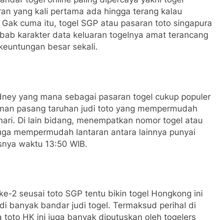
ran yang kali pertama ada hingga terang kalau
 Gak cuma itu, togel SGP atau pasaran toto singapura
ebab karakter data keluaran togelnya amat terancang
euntungan besar sekali.
ydney yang mana sebagai pasaran togel cukup populer
laman pasang taruhan judi toto yang mempermudah
ari. Di lain bidang, menempatkan nomor togel atau
i juga mempermudah lantaran antara lainnya punyai
asnya waktu 13:50 WIB.
ke-2 seusai toto SGP tentu bikin togel Hongkong ini
 di banyak bandar judi togel. Termaksud perihal di
a toto HK ini juga banyak diputuskan oleh togelers