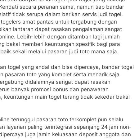
 Kendati secara peranan sama, namun tiap bandar
tif tidak serupa dalam berikan servis judi togel.
ap togelers amat pantas untuk tergabung dengan
nsikan lantaran dapat rasakan pengalaman sangat
nline. Lebih-lebih dengan ditambah lagi jumlah
 bakal memberi keuntungan spesifik bagi para
baik sekali melalui pasaran judi toto mana saja.
an togel yang andal dan bisa dipercaya, bandar togel
n pasaran toto yang komplet serta menarik saja.
g tergabung didalamnya sangat dapat rasakan
 terus banyak promosi bonus dan penawaran
, keuntungan main togel terang tidak sekedar bakal
line terunggul pasaran toto terkomplet pun selalu
layanan paling terintegrasi sepanjang 24 jam non-
a dipercaya juga jamin keluasaan deposit anggota dan