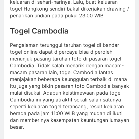
keluaran di sehari-harinya. Lalu, buat keluaran
togel Hongkong sendiri bakal dikerjakan drawing /
penarikan undian pada pukul 23:00 WIB.
Togel Cambodia
Pengalaman terunggul taruhan togel di bandar
togel online dapat dipercaya bisa diperoleh
menunjuk pasang taruhan toto di pasaran togel
Cambodia. Tidak kalah menarik dengan macam-
macam pasaran lain, togel Cambodia lantas
menjajakan beberapa keunggulan terbaik di mana
itu juga yang bikin pasaran toto Cambodia banyak
mulai disukai. Adapun keistimewaan pada togel
Cambodia ini yang atraktif sekali salah satunya
seperti keluaran togel terancang, result keluaran
berada pada jam 11:00 WIIB yang mudah di ikuti
dan memberinya kesempatan keuntungan lumayan
besar.