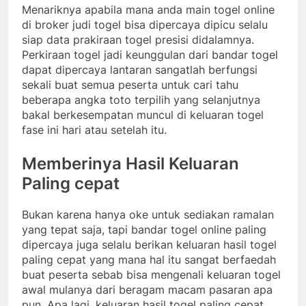
Menariknya apabila mana anda main togel online
di broker judi togel bisa dipercaya dipicu selalu
siap data prakiraan togel presisi didalamnya.
Perkiraan togel jadi keunggulan dari bandar togel
dapat dipercaya lantaran sangatlah berfungsi
sekali buat semua peserta untuk cari tahu
beberapa angka toto terpilih yang selanjutnya
bakal berkesempatan muncul di keluaran togel
fase ini hari atau setelah itu.
Memberinya Hasil Keluaran
Paling cepat
Bukan karena hanya oke untuk sediakan ramalan
yang tepat saja, tapi bandar togel online paling
dipercaya juga selalu berikan keluaran hasil togel
paling cepat yang mana hal itu sangat berfaedah
buat peserta sebab bisa mengenali keluaran togel
awal mulanya dari beragam macam pasaran apa
pun. Apa lagi, keluaran hasil togel paling cepat