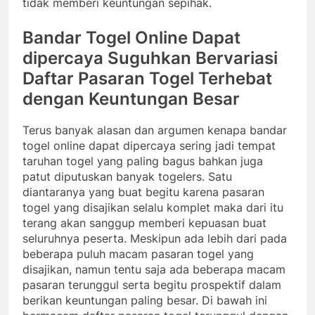
tidak memberi keuntungan sepihak.
Bandar Togel Online Dapat
dipercaya Suguhkan Bervariasi
Daftar Pasaran Togel Terhebat
dengan Keuntungan Besar
Terus banyak alasan dan argumen kenapa bandar
togel online dapat dipercaya sering jadi tempat
taruhan togel yang paling bagus bahkan juga
patut diputuskan banyak togelers. Satu
diantaranya yang buat begitu karena pasaran
togel yang disajikan selalu komplet maka dari itu
terang akan sanggup memberi kepuasan buat
seluruhnya peserta. Meskipun ada lebih dari pada
beberapa puluh macam pasaran togel yang
disajikan, namun tentu saja ada beberapa macam
pasaran terunggul serta begitu prospektif dalam
berikan keuntungan paling besar. Di bawah ini