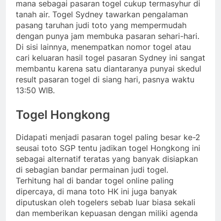
mana sebagai pasaran togel cukup termasyhur di
tanah air. Togel Sydney tawarkan pengalaman
pasang taruhan judi toto yang mempermudah
dengan punya jam membuka pasaran sehari-hari.
Di sisi lainnya, menempatkan nomor togel atau
cari keluaran hasil togel pasaran Sydney ini sangat
membantu karena satu diantaranya punyai skedul
result pasaran togel di siang hari, pasnya waktu
13:50 WIB.
Togel Hongkong
Didapati menjadi pasaran togel paling besar ke-2
seusai toto SGP tentu jadikan togel Hongkong ini
sebagai alternatif teratas yang banyak disiapkan
di sebagian bandar permainan judi togel.
Terhitung hal di bandar togel online paling
dipercaya, di mana toto HK ini juga banyak
diputuskan oleh togelers sebab luar biasa sekali
dan memberikan kepuasan dengan miliki agenda