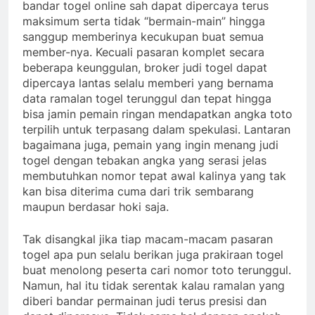
bandar togel online sah dapat dipercaya terus
maksimum serta tidak “bermain-main” hingga
sanggup memberinya kecukupan buat semua
member-nya. Kecuali pasaran komplet secara
beberapa keunggulan, broker judi togel dapat
dipercaya lantas selalu memberi yang bernama
data ramalan togel terunggul dan tepat hingga
bisa jamin pemain ringan mendapatkan angka toto
terpilih untuk terpasang dalam spekulasi. Lantaran
bagaimana juga, pemain yang ingin menang judi
togel dengan tebakan angka yang serasi jelas
membutuhkan nomor tepat awal kalinya yang tak
kan bisa diterima cuma dari trik sembarang
maupun berdasar hoki saja.
Tak disangkal jika tiap macam-macam pasaran
togel apa pun selalu berikan juga prakiraan togel
buat menolong peserta cari nomor toto terunggul.
Namun, hal itu tidak serentak kalau ramalan yang
diberi bandar permainan judi terus presisi dan