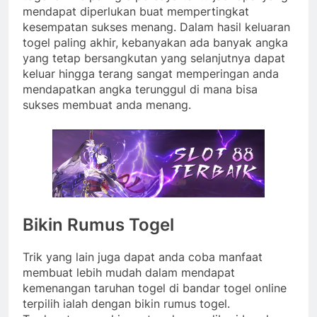
mendapat diperlukan buat mempertingkat
kesempatan sukses menang. Dalam hasil keluaran
togel paling akhir, kebanyakan ada banyak angka
yang tetap bersangkutan yang selanjutnya dapat
keluar hingga terang sangat memperingan anda
mendapatkan angka terunggul di mana bisa
sukses membuat anda menang.
Bikin Rumus Togel
Trik yang lain juga dapat anda coba manfaat
membuat lebih mudah dalam mendapat
kemenangan taruhan togel di bandar togel online
terpilih ialah dengan bikin rumus togel.