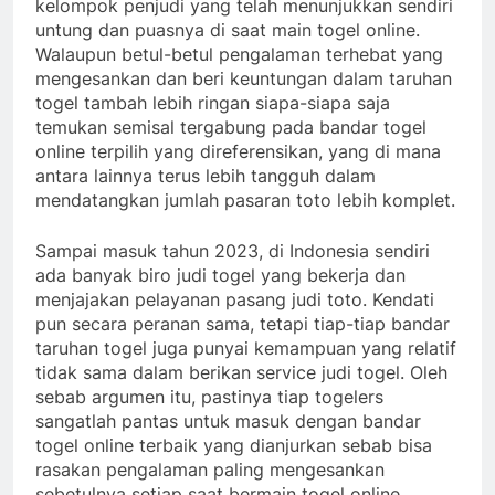
kelompok penjudi yang telah menunjukkan sendiri
untung dan puasnya di saat main togel online.
Walaupun betul-betul pengalaman terhebat yang
mengesankan dan beri keuntungan dalam taruhan
togel tambah lebih ringan siapa-siapa saja
temukan semisal tergabung pada bandar togel
online terpilih yang direferensikan, yang di mana
antara lainnya terus lebih tangguh dalam
mendatangkan jumlah pasaran toto lebih komplet.
Sampai masuk tahun 2023, di Indonesia sendiri
ada banyak biro judi togel yang bekerja dan
menjajakan pelayanan pasang judi toto. Kendati
pun secara peranan sama, tetapi tiap-tiap bandar
taruhan togel juga punyai kemampuan yang relatif
tidak sama dalam berikan service judi togel. Oleh
sebab argumen itu, pastinya tiap togelers
sangatlah pantas untuk masuk dengan bandar
togel online terbaik yang dianjurkan sebab bisa
rasakan pengalaman paling mengesankan
sebetulnya setiap saat bermain togel online.