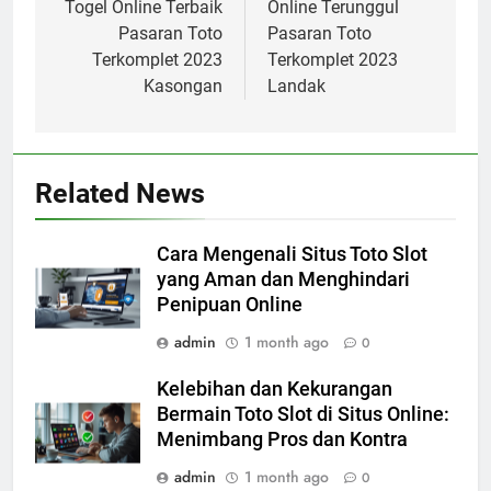
Togel Online Terbaik
Online Terunggul
Pasaran Toto
Pasaran Toto
Terkomplet 2023
Terkomplet 2023
Kasongan
Landak
Related News
Cara Mengenali Situs Toto Slot
yang Aman dan Menghindari
Penipuan Online
admin
1 month ago
0
Kelebihan dan Kekurangan
Bermain Toto Slot di Situs Online:
Menimbang Pros dan Kontra
admin
1 month ago
0