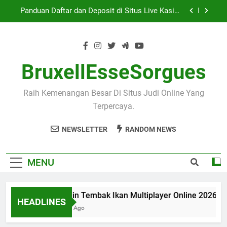
Skip
Memulai Permainan Anda
Analisis Tren Teknologi Live Kasino Online yang
to
Mengubah Pengalaman Bermain 2026 Dengan
Inovasi Terkini
content
Kelebihan Bermain Live Kasino Online
Dibandingkan Kasino Konvensional di 2026:
Analisis dan Manfaatnya
Cara Main Tembak Ikan Multiplayer Online 2026
Biar Jackpot Terus: Strategi Menang Efektif
BruxellEsseSorgues
Panduan Daftar dan Deposit di Situs Live Kasino
Online Resmi Tahun 2026: Langkah Mudah untuk
Raih Kemenangan Besar Di Situs Judi Online Yang
Memulai Permainan Anda
Analisis Tren Teknologi Live Kasino Online yang
Terpercaya.
Mengubah Pengalaman Bermain 2026 Dengan
Inovasi Terkini
Kelebihan Bermain Live Kasino Online
NEWSLETTER
RANDOM NEWS
Dibandingkan Kasino Konvensional di 2026:
Analisis dan Manfaatnya
MENU
Cara Main Tembak Ikan Multiplayer Online 2026 Biar Ja
HEADLINES
23 Minutes Ago