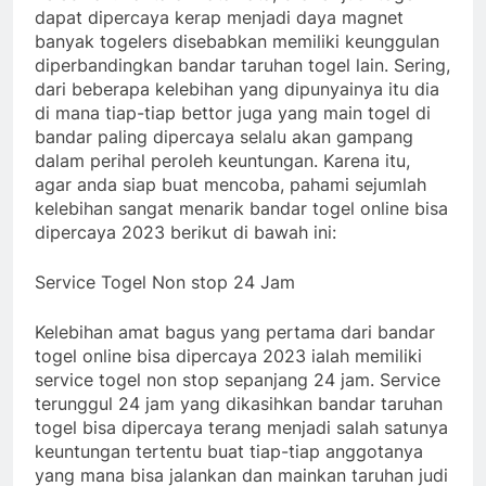
dapat dipercaya kerap menjadi daya magnet
banyak togelers disebabkan memiliki keunggulan
diperbandingkan bandar taruhan togel lain. Sering,
dari beberapa kelebihan yang dipunyainya itu dia
di mana tiap-tiap bettor juga yang main togel di
bandar paling dipercaya selalu akan gampang
dalam perihal peroleh keuntungan. Karena itu,
agar anda siap buat mencoba, pahami sejumlah
kelebihan sangat menarik bandar togel online bisa
dipercaya 2023 berikut di bawah ini:
Service Togel Non stop 24 Jam
Kelebihan amat bagus yang pertama dari bandar
togel online bisa dipercaya 2023 ialah memiliki
service togel non stop sepanjang 24 jam. Service
terunggul 24 jam yang dikasihkan bandar taruhan
togel bisa dipercaya terang menjadi salah satunya
keuntungan tertentu buat tiap-tiap anggotanya
yang mana bisa jalankan dan mainkan taruhan judi