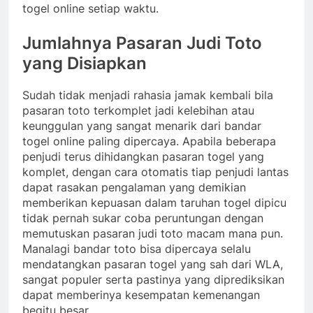
togel online setiap waktu.
Jumlahnya Pasaran Judi Toto
yang Disiapkan
Sudah tidak menjadi rahasia jamak kembali bila
pasaran toto terkomplet jadi kelebihan atau
keunggulan yang sangat menarik dari bandar
togel online paling dipercaya. Apabila beberapa
penjudi terus dihidangkan pasaran togel yang
komplet, dengan cara otomatis tiap penjudi lantas
dapat rasakan pengalaman yang demikian
memberikan kepuasan dalam taruhan togel dipicu
tidak pernah sukar coba peruntungan dengan
memutuskan pasaran judi toto macam mana pun.
Manalagi bandar toto bisa dipercaya selalu
mendatangkan pasaran togel yang sah dari WLA,
sangat populer serta pastinya yang diprediksikan
dapat memberinya kesempatan kemenangan
begitu besar.