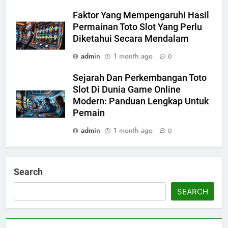
Faktor Yang Mempengaruhi Hasil
Permainan Toto Slot Yang Perlu
Diketahui Secara Mendalam
admin
1 month ago
0
Sejarah Dan Perkembangan Toto
Slot Di Dunia Game Online
Modern: Panduan Lengkap Untuk
Pemain
admin
1 month ago
0
Search
SEARCH