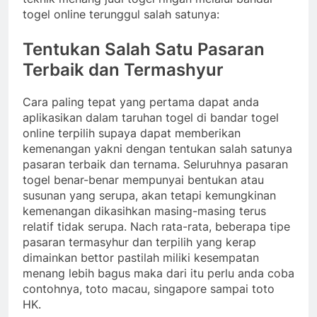
togel online terunggul salah satunya:
Tentukan Salah Satu Pasaran
Terbaik dan Termashyur
Cara paling tepat yang pertama dapat anda
aplikasikan dalam taruhan togel di bandar togel
online terpilih supaya dapat memberikan
kemenangan yakni dengan tentukan salah satunya
pasaran terbaik dan ternama. Seluruhnya pasaran
togel benar-benar mempunyai bentukan atau
susunan yang serupa, akan tetapi kemungkinan
kemenangan dikasihkan masing-masing terus
relatif tidak serupa. Nach rata-rata, beberapa tipe
pasaran termasyhur dan terpilih yang kerap
dimainkan bettor pastilah miliki kesempatan
menang lebih bagus maka dari itu perlu anda coba
contohnya, toto macau, singapore sampai toto
HK.