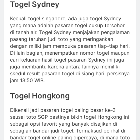
Togel Sydney
Kecuali togel singapore, ada juga togel Sydney
yang mana adalah pasaran togel cukup tersohor
di tanah air. Togel Sydney menjajakan pengalaman
pasang taruhan judi toto yang meringankan
dengan miliki jam membuka pasaran tiap-tiap hari.
Di lain bagian, menempatkan nomor togel maupun
cari keluaran hasil togel pasaran Sydney ini juga
juga membantu karena antara lainnya memiliki
skedul result pasaran togel di siang hari, persisnya
jam 13:50 WIB.
Togel Hongkong
Dikenali jadi pasaran togel paling besar ke-2
seusai toto SGP pastinya bikin togel Hongkong ini
sebagai opsi favorit yang banyak disajikan di
sebagian bandar judi togel. Termaksud perihal di
bandar togel online paling dipercaya, di mana toto