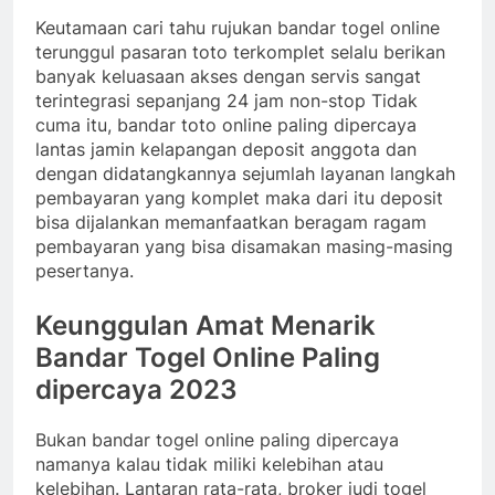
Keutamaan cari tahu rujukan bandar togel online
terunggul pasaran toto terkomplet selalu berikan
banyak keluasaan akses dengan servis sangat
terintegrasi sepanjang 24 jam non-stop Tidak
cuma itu, bandar toto online paling dipercaya
lantas jamin kelapangan deposit anggota dan
dengan didatangkannya sejumlah layanan langkah
pembayaran yang komplet maka dari itu deposit
bisa dijalankan memanfaatkan beragam ragam
pembayaran yang bisa disamakan masing-masing
pesertanya.
Keunggulan Amat Menarik
Bandar Togel Online Paling
dipercaya 2023
Bukan bandar togel online paling dipercaya
namanya kalau tidak miliki kelebihan atau
kelebihan. Lantaran rata-rata, broker judi togel