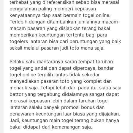
terhebat yang direferensikan sebab bisa merasai
pengalaman paling memberi kepuasan
kenyataannya tiap saat bermain togel online.
Terlebih dengan ditambahkan jumlahnya macam-
macam pasaran yang disiapkan terang bakal
memberikan keuntungan tertentu bagi para
togelers lantaran bisa cari peruntungan yang baik
sekali melalui pasaran judi toto mana saja.
Selaku satu diantaranya saran tempat taruhan
togel yang andal dan dapat dipercaya, bandar
togel online terpilih lantas tidak sekedar
menyediakan pasaran toto yang komplet dan
menarik saja. Tetapi lebih dari pada itu, siapa saja
bettor yang tergabung didalamnya sangat dapat
merasai kepuasan lebih dalam taruhan togel
lantaran selalu banyak promosi bonus dan
penawaran keuntungan luar biasa yang dijajakan.
Jadi, keuntungan main togel terang bukan hanya
bakal didapat dari kemenangan saja.