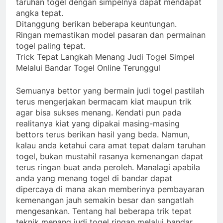
taruhan togel dengan simpelnya dapat mendapat
angka tepat.
Ditanggung berikan beberapa keuntungan.
Ringan memastikan model pasaran dan permainan
togel paling tepat.
Trick Tepat Langkah Menang Judi Togel Simpel
Melalui Bandar Togel Online Terunggul
Semuanya bettor yang bermain judi togel pastilah
terus mengerjakan bermacam kiat maupun trik
agar bisa sukses menang. Kendati pun pada
realitanya kiat yang dipakai masing-masing
bettors terus berikan hasil yang beda. Namun,
kalau anda ketahui cara amat tepat dalam taruhan
togel, bukan mustahil rasanya kemenangan dapat
terus ringan buat anda peroleh. Manalagi apabila
anda yang menang togel di bandar dapat
dipercaya di mana akan memberinya pembayaran
kemenangan jauh semakin besar dan sangatlah
mengesankan. Tentang hal beberapa trik tepat
teknik menang judi togel ringan melalui bandar