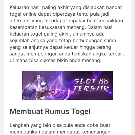
Keluaran hasil paling akhir yang disiapkan bandar
togel online dapat dipercaya tentu pula jadi
alternatif yang mendapat dipakai buat menaikkan
kesempatan kesuksesan menang. Dalam hasil
keluaran togel paling akhir, umumnya ada
sejumlah angka yang tetap berhubungan sama
yang selanjutnya dapat keluar hingga terang
sangat memperingan anda temukan angka terbaik
di mana bisa sukses bikin anda menang.
Membuat Rumus Togel
Langkah yang lain bisa pula anda coba buat
memudahkan dalam mendapat kemenangan