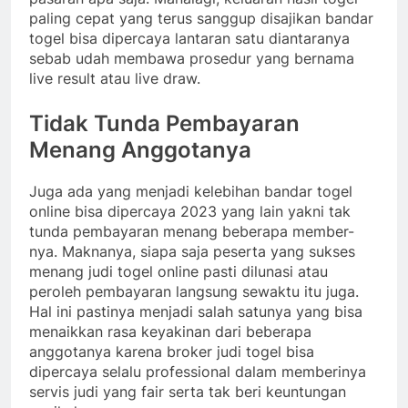
paling cepat yang terus sanggup disajikan bandar
togel bisa dipercaya lantaran satu diantaranya
sebab udah membawa prosedur yang bernama
live result atau live draw.
Tidak Tunda Pembayaran
Menang Anggotanya
Juga ada yang menjadi kelebihan bandar togel
online bisa dipercaya 2023 yang lain yakni tak
tunda pembayaran menang beberapa member-
nya. Maknanya, siapa saja peserta yang sukses
menang judi togel online pasti dilunasi atau
peroleh pembayaran langsung sewaktu itu juga.
Hal ini pastinya menjadi salah satunya yang bisa
menaikkan rasa keyakinan dari beberapa
anggotanya karena broker judi togel bisa
dipercaya selalu professional dalam memberinya
servis judi yang fair serta tak beri keuntungan