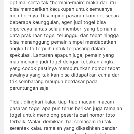
optimal serta tak “bermain-main” maka dari itu
bisa memberikan kecukupan untuk semuanya
member-nya. Disamping pasaran komplet secara
beberapa keunggulan, agen judi togel bisa
dipercaya lantas selalu memberi yang bernama
data prakiraan togel terunggul dan tepat hingga
bisa menanggung pemain simpel mendapatkan
angka toto terpilih untuk terpasang dalam
spekulasi. Lantaran apapun juga, pemain yang
mau menang judi togel dengan tebakan angka
yang cocok pastinya membutuhkan nomor tepat
awalnya yang tak kan bisa didapatkan cuma dari
trik sembarang maupun berdasar pada
peruntungan saja.
Tidak diingkari kalau tiap-tiap macam-macam
pasaran togel apa pun terus berikan juga ramalan
togel untuk menolong peserta cari nomor toto
terbaik. Walau demikian, hal semacam itu tak
serentak kalau ramalan yang dikasihkan bandar