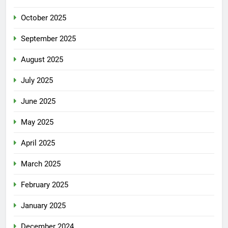
October 2025
September 2025
August 2025
July 2025
June 2025
May 2025
April 2025
March 2025
February 2025
January 2025
December 2024