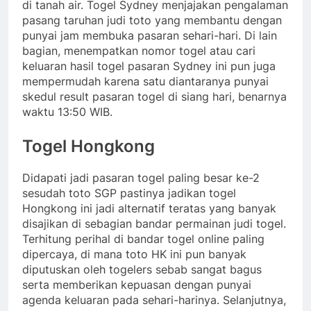
di tanah air. Togel Sydney menjajakan pengalaman
pasang taruhan judi toto yang membantu dengan
punyai jam membuka pasaran sehari-hari. Di lain
bagian, menempatkan nomor togel atau cari
keluaran hasil togel pasaran Sydney ini pun juga
mempermudah karena satu diantaranya punyai
skedul result pasaran togel di siang hari, benarnya
waktu 13:50 WIB.
Togel Hongkong
Didapati jadi pasaran togel paling besar ke-2
sesudah toto SGP pastinya jadikan togel
Hongkong ini jadi alternatif teratas yang banyak
disajikan di sebagian bandar permainan judi togel.
Terhitung perihal di bandar togel online paling
dipercaya, di mana toto HK ini pun banyak
diputuskan oleh togelers sebab sangat bagus
serta memberikan kepuasan dengan punyai
agenda keluaran pada sehari-harinya. Selanjutnya,