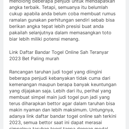
menolong beberapa penjudi untuk mendapatkan
angka terbaik. Tetapi, semuanya itu belumlah
cukup apabila anda belum coba membuat rumus
ramalan gunakan perhitungan sendiri sebab bisa
berikan angka tepat lebih presisi buat anda
pakailah selanjutnya dalam memasangkan toto
biar lebih miliki potensi menang.
Link Daftar Bandar Togel Online Sah Teranyar
2023 Bet Paling murah
Rancangan taruhan judi togel yang diingini
beberapa penjudi kebanyakan tidak cuma dari
kemenangan maupun berapa banyak keuntungan
yang dijajakan saja. Lebih dari itu, perihal yang
membuat simpel main judi togel pun jadi yang
terus diharapkan bettor agar dalam taruhan bisa
makin nyaman dan lebih maksimum. Untungnya,
adanya link daftar bandar togel online sah terkini
2023, semua bettor saat ini dapat merasai
simpelnya taruhan togel tanpa dengan modal