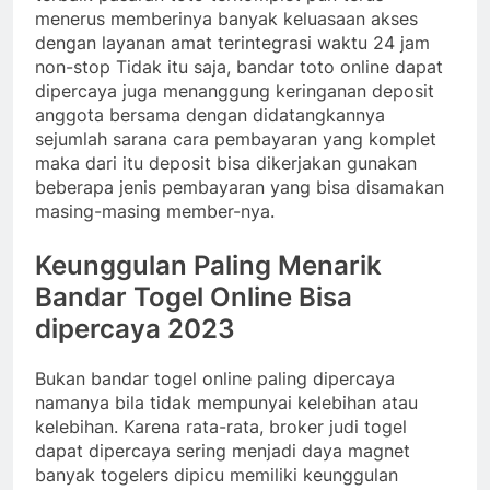
menerus memberinya banyak keluasaan akses
dengan layanan amat terintegrasi waktu 24 jam
non-stop Tidak itu saja, bandar toto online dapat
dipercaya juga menanggung keringanan deposit
anggota bersama dengan didatangkannya
sejumlah sarana cara pembayaran yang komplet
maka dari itu deposit bisa dikerjakan gunakan
beberapa jenis pembayaran yang bisa disamakan
masing-masing member-nya.
Keunggulan Paling Menarik
Bandar Togel Online Bisa
dipercaya 2023
Bukan bandar togel online paling dipercaya
namanya bila tidak mempunyai kelebihan atau
kelebihan. Karena rata-rata, broker judi togel
dapat dipercaya sering menjadi daya magnet
banyak togelers dipicu memiliki keunggulan