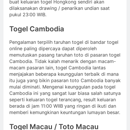
buat keluaran togel Hongkong sendiri akan
dilaksanakan drawing / penarikan undian saat
pukul 23:00 WIB.
Togel Cambodia
Pengalaman terpilih taruhan togel di bandar togel
online paling dipercaya dapat diperoleh
memutuskan pasang taruhan toto di pasaran togel
Cambodia. Tidak kalah menarik dengan macam-
macam pasaran lain, togel Cambodia lantas
menjajakan beberapa keunggulan terbaik di mana
itu juga yang bikin pasaran toto Cambodia banyak
mulai diminati. Mengenai keunggulan pada togel
Cambodia ini yang sangat luar biasa salah satunya
seperti keluaran togel terancang, result keluaran
berada di jam 11:00 WIIB yang ringan di ikuti dan
memberi kemungkinan keuntungan lumayan besar.
Togel Macau / Toto Macau