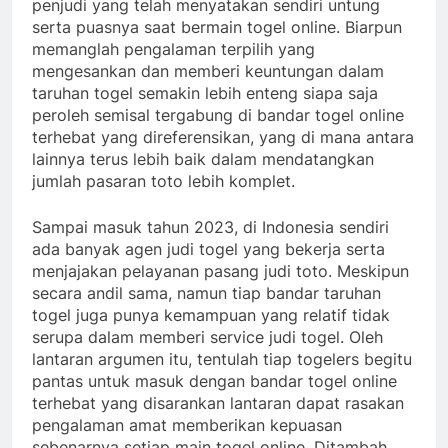
penjudi yang telah menyatakan sendiri untung
serta puasnya saat bermain togel online. Biarpun
memanglah pengalaman terpilih yang
mengesankan dan memberi keuntungan dalam
taruhan togel semakin lebih enteng siapa saja
peroleh semisal tergabung di bandar togel online
terhebat yang direferensikan, yang di mana antara
lainnya terus lebih baik dalam mendatangkan
jumlah pasaran toto lebih komplet.
Sampai masuk tahun 2023, di Indonesia sendiri
ada banyak agen judi togel yang bekerja serta
menjajakan pelayanan pasang judi toto. Meskipun
secara andil sama, namun tiap bandar taruhan
togel juga punya kemampuan yang relatif tidak
serupa dalam memberi service judi togel. Oleh
lantaran argumen itu, tentulah tiap togelers begitu
pantas untuk masuk dengan bandar togel online
terhebat yang disarankan lantaran dapat rasakan
pengalaman amat memberikan kepuasan
sebenarnya setiap main togel online. Ditambah