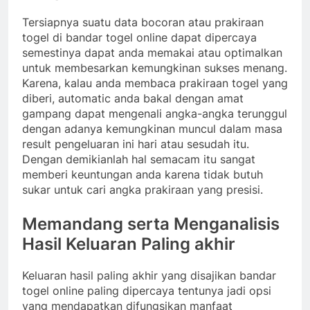
Tersiapnya suatu data bocoran atau prakiraan
togel di bandar togel online dapat dipercaya
semestinya dapat anda memakai atau optimalkan
untuk membesarkan kemungkinan sukses menang.
Karena, kalau anda membaca prakiraan togel yang
diberi, automatic anda bakal dengan amat
gampang dapat mengenali angka-angka terunggul
dengan adanya kemungkinan muncul dalam masa
result pengeluaran ini hari atau sesudah itu.
Dengan demikianlah hal semacam itu sangat
memberi keuntungan anda karena tidak butuh
sukar untuk cari angka prakiraan yang presisi.
Memandang serta Menganalisis
Hasil Keluaran Paling akhir
Keluaran hasil paling akhir yang disajikan bandar
togel online paling dipercaya tentunya jadi opsi
yang mendapatkan difungsikan manfaat