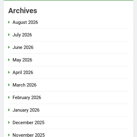
Archives
August 2026
July 2026
June 2026
May 2026
April 2026
March 2026
February 2026
January 2026
December 2025
November 2025