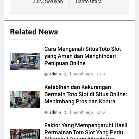
2023 Seruyan
Barito Utara
Related News
Cara Mengenali Situs Toto Slot
yang Aman dan Menghindari
Penipuan Online
admin
1 month ago
0
Kelebihan dan Kekurangan
Bermain Toto Slot di Situs Online:
Menimbang Pros dan Kontra
admin
1 month ago
0
Faktor Yang Mempengaruhi Hasil
Permainan Toto Slot Yang Perlu