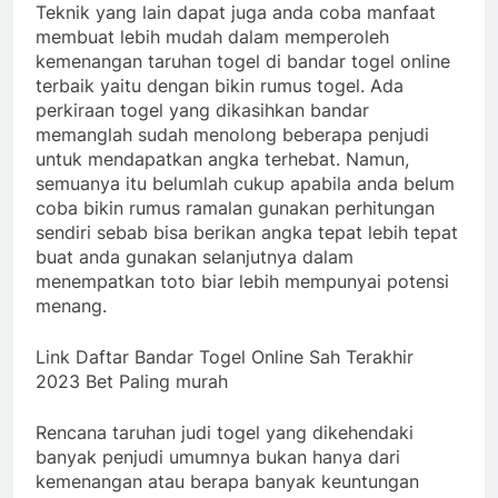
Teknik yang lain dapat juga anda coba manfaat
membuat lebih mudah dalam memperoleh
kemenangan taruhan togel di bandar togel online
terbaik yaitu dengan bikin rumus togel. Ada
perkiraan togel yang dikasihkan bandar
memanglah sudah menolong beberapa penjudi
untuk mendapatkan angka terhebat. Namun,
semuanya itu belumlah cukup apabila anda belum
coba bikin rumus ramalan gunakan perhitungan
sendiri sebab bisa berikan angka tepat lebih tepat
buat anda gunakan selanjutnya dalam
menempatkan toto biar lebih mempunyai potensi
menang.
Link Daftar Bandar Togel Online Sah Terakhir
2023 Bet Paling murah
Rencana taruhan judi togel yang dikehendaki
banyak penjudi umumnya bukan hanya dari
kemenangan atau berapa banyak keuntungan