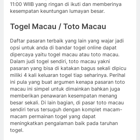
11:00 WIIB yang ringan di ikuti dan memberinya
kesempatan keuntungan lumayan besar.
Togel Macau / Toto Macau
Daftar pasaran terbaik yang lain yang wajar jadi
opsi untuk anda di bandar togel online dapat
dipercaya yaitu togel macau atau toto macau.
Dalam judi togel sendiri, toto macau yakni
pasaran yang bisa di katakan bagus sekali dipicu
miliki 4 kali keluaran togel tiap seharinya. Perihal
ini pula yang buat argumen kenapa pasaran toto
macau ini simpel untuk dimainkan bahkan juga
memberikan penawaran kesempatan menang
besar sekali. Di lain bagian, di pasar toto macau
sendiri terus tersuguh dengan komplet macam-
macam permainan togel yang dapat
meningkatkan pengalaman baik pada taruhan
togel.