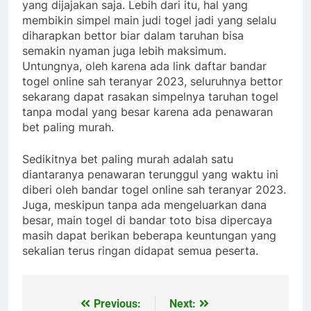
yang dijajakan saja. Lebih dari itu, hal yang
membikin simpel main judi togel jadi yang selalu
diharapkan bettor biar dalam taruhan bisa
semakin nyaman juga lebih maksimum.
Untungnya, oleh karena ada link daftar bandar
togel online sah teranyar 2023, seluruhnya bettor
sekarang dapat rasakan simpelnya taruhan togel
tanpa modal yang besar karena ada penawaran
bet paling murah.
Sedikitnya bet paling murah adalah satu
diantaranya penawaran terunggul yang waktu ini
diberi oleh bandar togel online sah teranyar 2023.
Juga, meskipun tanpa ada mengeluarkan dana
besar, main togel di bandar toto bisa dipercaya
masih dapat berikan beberapa keuntungan yang
sekalian terus ringan didapat semua peserta.
Previous:
Next:
Post