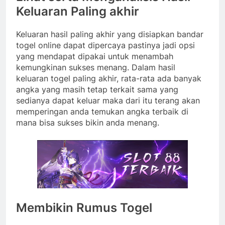
Keluaran Paling akhir
Keluaran hasil paling akhir yang disiapkan bandar
togel online dapat dipercaya pastinya jadi opsi
yang mendapat dipakai untuk menambah
kemungkinan sukses menang. Dalam hasil
keluaran togel paling akhir, rata-rata ada banyak
angka yang masih tetap terkait sama yang
sedianya dapat keluar maka dari itu terang akan
memperingan anda temukan angka terbaik di
mana bisa sukses bikin anda menang.
Membikin Rumus Togel