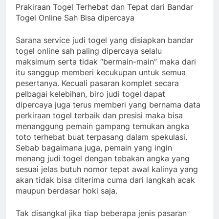
Prakiraan Togel Terhebat dan Tepat dari Bandar
Togel Online Sah Bisa dipercaya
Sarana service judi togel yang disiapkan bandar
togel online sah paling dipercaya selalu
maksimum serta tidak “bermain-main” maka dari
itu sanggup memberi kecukupan untuk semua
pesertanya. Kecuali pasaran komplet secara
pelbagai kelebihan, biro judi togel dapat
dipercaya juga terus memberi yang bernama data
perkiraan togel terbaik dan presisi maka bisa
menanggung pemain gampang temukan angka
toto terhebat buat terpasang dalam spekulasi.
Sebab bagaimana juga, pemain yang ingin
menang judi togel dengan tebakan angka yang
sesuai jelas butuh nomor tepat awal kalinya yang
akan tidak bisa diterima cuma dari langkah acak
maupun berdasar hoki saja.
Tak disangkal jika tiap beberapa jenis pasaran