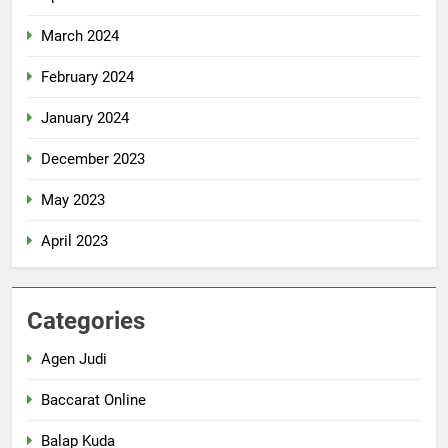
March 2024
February 2024
January 2024
December 2023
May 2023
April 2023
Categories
Agen Judi
Baccarat Online
Balap Kuda