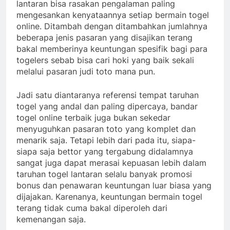
lantaran bisa rasakan pengalaman paling
mengesankan kenyataannya setiap bermain togel
online. Ditambah dengan ditambahkan jumlahnya
beberapa jenis pasaran yang disajikan terang
bakal memberinya keuntungan spesifik bagi para
togelers sebab bisa cari hoki yang baik sekali
melalui pasaran judi toto mana pun.
Jadi satu diantaranya referensi tempat taruhan
togel yang andal dan paling dipercaya, bandar
togel online terbaik juga bukan sekedar
menyuguhkan pasaran toto yang komplet dan
menarik saja. Tetapi lebih dari pada itu, siapa-
siapa saja bettor yang tergabung didalamnya
sangat juga dapat merasai kepuasan lebih dalam
taruhan togel lantaran selalu banyak promosi
bonus dan penawaran keuntungan luar biasa yang
dijajakan. Karenanya, keuntungan bermain togel
terang tidak cuma bakal diperoleh dari
kemenangan saja.