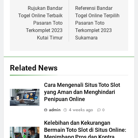
navigation
Rujukan Bandar
Referensi Bandar
Togel Online Terbaik
Togel Online Terpilih
Pasaran Toto
Pasaran Toto
Terkomplet 2023
Terkomplet 2023
Kutai Timur
Sukamara
Related News
Cara Mengenali Situs Toto Slot
yang Aman dan Menghindari
Penipuan Online
admin
4 weeks ago
0
Kelebihan dan Kekurangan
Bermain Toto Slot di Situs Online:
Menimbang Pros dan Kontra