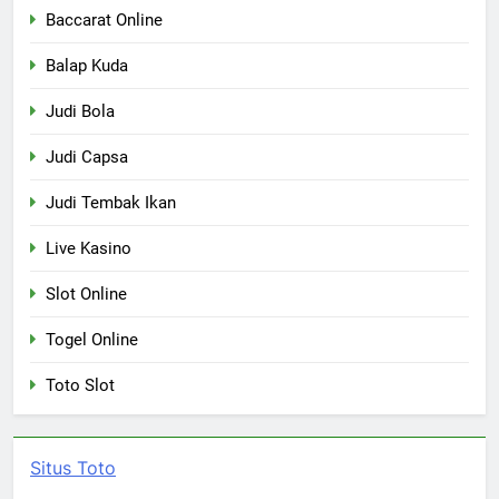
Baccarat Online
Balap Kuda
Judi Bola
Judi Capsa
Judi Tembak Ikan
Live Kasino
Slot Online
Togel Online
Toto Slot
Situs Toto