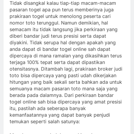
Tidak disangkal kalau tiap-tiap macam-macam
pasaran togel apa pun terus memberinya juga
prakiraan togel untuk menolong peserta cari
nomor toto terunggul. Namun demikian, hal
semacam itu tidak langsung jika perkiraan yang
diberi bandar judi terus presisi serta dapat
diyakini. Tidak serupa hal dengan apakah yang
anda dapat di bandar togel online sah dapat
dipercaya di mana ramalan yang dikasihkan terus
terjaga 100% tepat serta dapat dipastikan
otensitasnya. Ditambah lagi, prakiraan broker judi
toto bisa dipercaya yang pasti udah dikerjakan
hitungan yang baik sekali serta bahkan ada untuk
semuanya macam pasaran toto mana saja yang
berada pada dalamnya. Dari perkiraan bandar
togel online sah bisa dipercaya yang amat presisi
itu, pastilah ada seberapa banyak
kemanfaatannya yang dapat banyak penjudi
temukan seperti salah satunya: