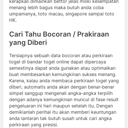
kerapkali dimainkan bettor jelas miliki kesempatan
menang lebih bagus maka butuh anda coba
umpamanya, toto macau, singapore sampai toto
HK.
Cari Tahu Bocoran / Prakiraan
yang Diberi
Tersiapnya sebuah data bocoran atau perkiraan
togel di bandar togel online dapat dipercaya
semestinya dapat anda gunakan atau optimalkan
buat membesarkan kemungkinan sukses menang.
Karena, kalau anda membaca perkiraan togel yang
diberi, automatis anda akan dengan benar-benar
simpel sanggup mengenali angka-angka terpilih
dengan adanya kemungkinan muncul di fase result
pengeluaran ini hari maupun setelah itu. Dengan
demikianlah perihal itu akan memberi keuntungan
anda lantaran tak butuh susah untuk cari angka
perkiraan yang presisi.