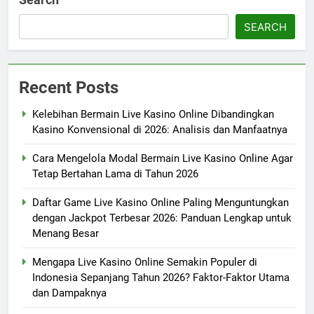
SEARCH
Recent Posts
Kelebihan Bermain Live Kasino Online Dibandingkan
Kasino Konvensional di 2026: Analisis dan Manfaatnya
Cara Mengelola Modal Bermain Live Kasino Online Agar
Tetap Bertahan Lama di Tahun 2026
Daftar Game Live Kasino Online Paling Menguntungkan
dengan Jackpot Terbesar 2026: Panduan Lengkap untuk
Menang Besar
Mengapa Live Kasino Online Semakin Populer di
Indonesia Sepanjang Tahun 2026? Faktor-Faktor Utama
dan Dampaknya