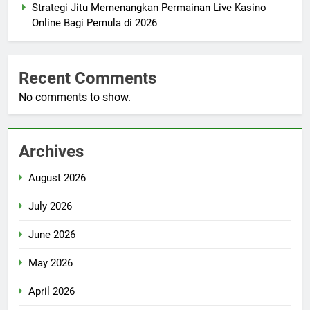
Strategi Jitu Memenangkan Permainan Live Kasino
Online Bagi Pemula di 2026
Recent Comments
No comments to show.
Archives
August 2026
July 2026
June 2026
May 2026
April 2026