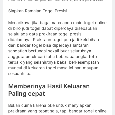
Siapkan Ramalan Togel Presisi
Menariknya jika bagaimana anda main togel online
di biro judi togel dapat dipercaya disebabkan
selalu ada data prakiraan togel presisi
didalamnya. Prakiraan togel pun jadi kelebihan
dari bandar togel bisa dipercaya lantaran
sangatlah berfungsi sekali buat seluruhnya
anggota untuk cari tahu beberapa angka toto
terbaik yang selanjutnya bakal berkesempatan
muncul di keluaran togel masa ini hari maupun
sesudah itu.
Memberinya Hasil Keluaran
Paling cepat
Bukan cuma karena oke untuk menyiapkan
prakiraan yang tepat saja, tapi bandar togel online