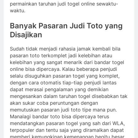
permainkan taruhan judi togel online sewaktu-
waktu.
Banyak Pasaran Judi Toto yang
Disajikan
Sudah tidak menjadi rahasia jamak kembali bila
pasaran toto terkomplet jadi kelebihan atau
kelebihan yang sangat menarik dari bandar togel
online bisa dipercaya. Kalau beberapa penjudi
selalu disuguhkan pasaran togel yang komplet,
dengan cara otomatis tiap-tiap penjudi lantas
dapat merasai pengalaman yang demikian
mengesankan dalam taruhan togel disebabkan tak
akan sukar coba peruntungan dengan
memutuskan pasaran judi toto tipe mana pun.
Manalagi bandar toto bisa dipercaya terus
mendatangkan pasaran togel yang sah dari WLA,
terpopuler dan tentu saja yang diramalkan dapat
memberi kemungkinan kemenangan begitu besar.