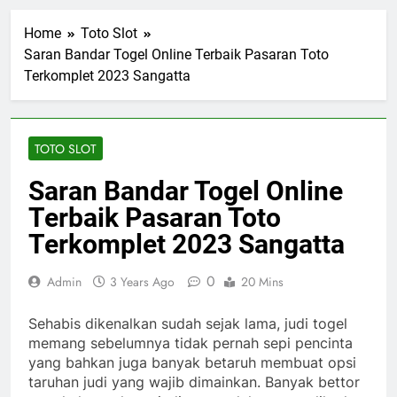
Home
Toto Slot
Saran Bandar Togel Online Terbaik Pasaran Toto
Terkomplet 2023 Sangatta
TOTO SLOT
Saran Bandar Togel Online
Terbaik Pasaran Toto
Terkomplet 2023 Sangatta
0
Admin
3 Years Ago
20 Mins
Sehabis dikenalkan sudah sejak lama, judi togel
memang sebelumnya tidak pernah sepi pencinta
yang bahkan juga banyak betaruh membuat opsi
taruhan judi yang wajib dimainkan. Banyak bettor