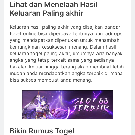
Lihat dan Menelaah Hasil
Keluaran Paling akhir
Keluaran hasil paling akhir yang disajikan bandar
togel online bisa dipercaya tentunya pun jadi opsi
yang mendapatkan diperlukan untuk menambah
kemungkinan kesuksesan menang. Dalam hasil
keluaran togel paling akhir, umumnya ada banyak
angka yang tetap terkait sama yang sedianya
bakalan keluar hingga terang akan membuat lebih
mudah anda mendapatkan angka terbaik di mana
bisa sukses membuat anda menang.
Bikin Rumus Togel