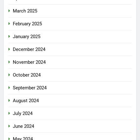
March 2025
February 2025
January 2025
December 2024
November 2024
October 2024
September 2024
August 2024
July 2024
June 2024
May 2024