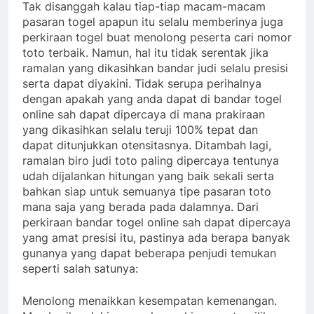
Tak disanggah kalau tiap-tiap macam-macam
pasaran togel apapun itu selalu memberinya juga
perkiraan togel buat menolong peserta cari nomor
toto terbaik. Namun, hal itu tidak serentak jika
ramalan yang dikasihkan bandar judi selalu presisi
serta dapat diyakini. Tidak serupa perihalnya
dengan apakah yang anda dapat di bandar togel
online sah dapat dipercaya di mana prakiraan
yang dikasihkan selalu teruji 100% tepat dan
dapat ditunjukkan otensitasnya. Ditambah lagi,
ramalan biro judi toto paling dipercaya tentunya
udah dijalankan hitungan yang baik sekali serta
bahkan siap untuk semuanya tipe pasaran toto
mana saja yang berada pada dalamnya. Dari
perkiraan bandar togel online sah dapat dipercaya
yang amat presisi itu, pastinya ada berapa banyak
gunanya yang dapat beberapa penjudi temukan
seperti salah satunya:
Menolong menaikkan kesempatan kemenangan.