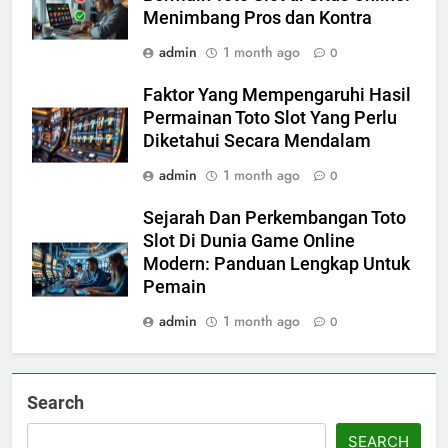
Menimbang Pros dan Kontra
admin
1 month ago
0
Faktor Yang Mempengaruhi Hasil
Permainan Toto Slot Yang Perlu
Diketahui Secara Mendalam
admin
1 month ago
0
Sejarah Dan Perkembangan Toto
Slot Di Dunia Game Online
Modern: Panduan Lengkap Untuk
Pemain
admin
1 month ago
0
Search
SEARCH