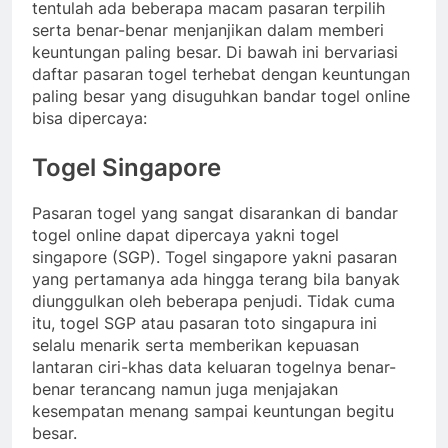
tentulah ada beberapa macam pasaran terpilih
serta benar-benar menjanjikan dalam memberi
keuntungan paling besar. Di bawah ini bervariasi
daftar pasaran togel terhebat dengan keuntungan
paling besar yang disuguhkan bandar togel online
bisa dipercaya:
Togel Singapore
Pasaran togel yang sangat disarankan di bandar
togel online dapat dipercaya yakni togel
singapore (SGP). Togel singapore yakni pasaran
yang pertamanya ada hingga terang bila banyak
diunggulkan oleh beberapa penjudi. Tidak cuma
itu, togel SGP atau pasaran toto singapura ini
selalu menarik serta memberikan kepuasan
lantaran ciri-khas data keluaran togelnya benar-
benar terancang namun juga menjajakan
kesempatan menang sampai keuntungan begitu
besar.