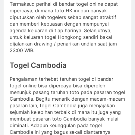
Termaksud perihal di bandar togel online dapat
dipercaya, di mana toto HK ini pun banyak
diputuskan oleh togelers sebab sangat atraktif
dan memberi kepuasan dengan mempunyai
agenda keluaran di tiap harinya. Selanjutnya,
untuk keluaran togel Hongkong sendiri bakal
dijalankan drawing / penarikan undian saat jam
23:00 WIB.
Togel Cambodia
Pengalaman terhebat taruhan togel di bandar
togel online bisa dipercaya bisa diperoleh
menunjuk pasang taruhan toto pada pasaran togel
Cambodia. Begitu menarik dengan macam-macam
pasaran lain, togel Cambodia juga menjajakan
sejumlah kelebihan terbaik di mana itu juga yang
membuat pasaran toto Cambodia banyak mulai
diminati. Adapun keunggulan pada togel
Cambodia ini yang bagus sekali diantaranya