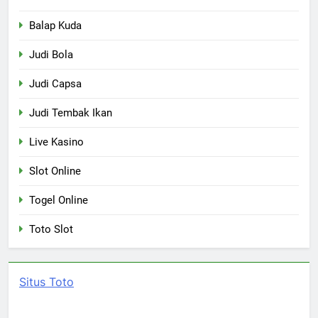
Balap Kuda
Judi Bola
Judi Capsa
Judi Tembak Ikan
Live Kasino
Slot Online
Togel Online
Toto Slot
Situs Toto