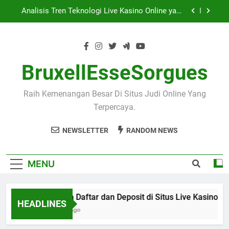
Skip
Inovasi Terkini
Kelebihan Bermain Live Kasino Online
to
Dibandingkan Kasino Konvensional di 2026:
Analisis dan Manfaatnya
content
Cara Mengelola Modal Bermain Live Kasino
Online Agar Tetap Bertahan Lama di Tahun 2026
Panduan Daftar dan Deposit di Situs Live Kasino
Online Resmi Tahun 2026: Langkah Mudah untuk
BruxellEsseSorgues
Memulai Permainan Anda
Analisis Tren Teknologi Live Kasino Online yang
Mengubah Pengalaman Bermain 2026 Dengan
Raih Kemenangan Besar Di Situs Judi Online Yang
Inovasi Terkini
Kelebihan Bermain Live Kasino Online
Terpercaya.
Dibandingkan Kasino Konvensional di 2026:
Analisis dan Manfaatnya
Cara Mengelola Modal Bermain Live Kasino
NEWSLETTER
RANDOM NEWS
Online Agar Tetap Bertahan Lama di Tahun 2026
MENU
Panduan Daftar dan Deposit di Situs Live Kasino Onl
HEADLINES
20 Hours Ago