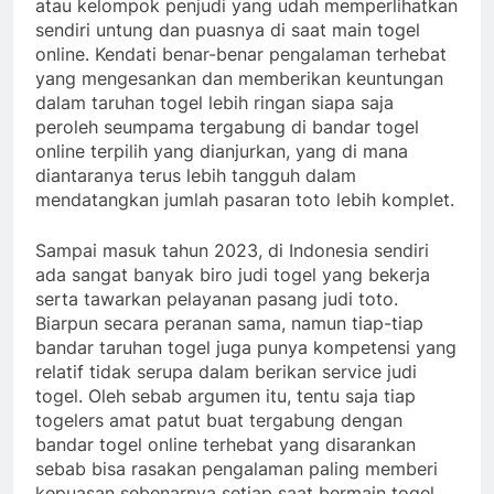
atau kelompok penjudi yang udah memperlihatkan
sendiri untung dan puasnya di saat main togel
online. Kendati benar-benar pengalaman terhebat
yang mengesankan dan memberikan keuntungan
dalam taruhan togel lebih ringan siapa saja
peroleh seumpama tergabung di bandar togel
online terpilih yang dianjurkan, yang di mana
diantaranya terus lebih tangguh dalam
mendatangkan jumlah pasaran toto lebih komplet.
Sampai masuk tahun 2023, di Indonesia sendiri
ada sangat banyak biro judi togel yang bekerja
serta tawarkan pelayanan pasang judi toto.
Biarpun secara peranan sama, namun tiap-tiap
bandar taruhan togel juga punya kompetensi yang
relatif tidak serupa dalam berikan service judi
togel. Oleh sebab argumen itu, tentu saja tiap
togelers amat patut buat tergabung dengan
bandar togel online terhebat yang disarankan
sebab bisa rasakan pengalaman paling memberi
kepuasan sebenarnya setiap saat bermain togel