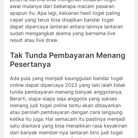
awal mulanya dari beberapa macam pasaran
apapun itu. Apa lagi, keluaran hasil togel paling
cepat yang terus bisa disajikan bandar togel
dapat dipercaya lantaran antara lainnya lantaran
sudah mengangkat skema yang bernama live
result atau live draw.
Tak Tunda Pembayaran Menang
Pesertanya
Ada pula yang menjadi keunggulan bandar togel
online dapat dipercaya 2023 yang lain ialah tidak
tunda pembayaran menang banyak anggotanya.
Berarti, siapa-siapa saja anggota yang sukses
menang judi togel online tentu akan dibayarkan
atau peroleh pembayaran dengan cara langsung
ketika itu juga. Hal semacam itu pastinya menjadi
satu diantara yang bisa menaikkan rasa keyakinan
dari banyak member-nya lantaran biro judi togel