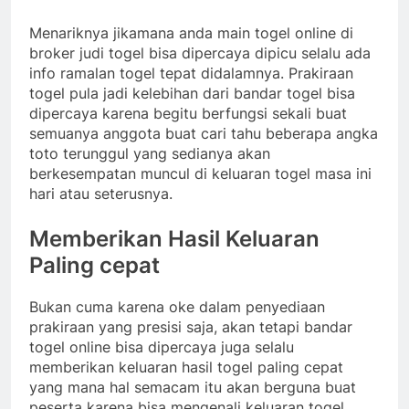
Menariknya jikamana anda main togel online di
broker judi togel bisa dipercaya dipicu selalu ada
info ramalan togel tepat didalamnya. Prakiraan
togel pula jadi kelebihan dari bandar togel bisa
dipercaya karena begitu berfungsi sekali buat
semuanya anggota buat cari tahu beberapa angka
toto terunggul yang sedianya akan
berkesempatan muncul di keluaran togel masa ini
hari atau seterusnya.
Memberikan Hasil Keluaran
Paling cepat
Bukan cuma karena oke dalam penyediaan
prakiraan yang presisi saja, akan tetapi bandar
togel online bisa dipercaya juga selalu
memberikan keluaran hasil togel paling cepat
yang mana hal semacam itu akan berguna buat
peserta karena bisa mengenali keluaran togel