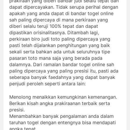
prakiraan yang diberi bandar judi selalu tepat dan
dapat dipercayakan. Tidak serupa perihal dengan
apakah yang anda dapat di bandar togel online
sah paling dipercaya di mana perkiraan yang
diberi selalu teruji 100% tepat dan dapat
dipastikan orisinalitasnya. Ditambah lagi,
perkiraan biro judi toto paling dipercaya yang
pasti telah dijalankan penghitungan yang baik
sekali serta bahkan ada untuk seluruhnya tipe
pasaran toto mana saja yang berada pada
dalamnya. Dari ramalan bandar togel online sah
paling dipercaya yang paling presisi itu, pasti ada
seberapa banyak faedahnya yang dapat banyak
penjudi peroleh seperti antara lain:
Menolong menaikkan kemungkinan kemenangan.
Berikan kisah angka prakiraanan terbaik serta
presisi.
Menambahkan banyak pengalaman anda dalam
taruhan togel dengan entengnya bisa mendapati
angka tepat.