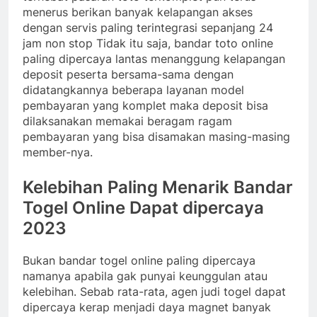
menerus berikan banyak kelapangan akses
dengan servis paling terintegrasi sepanjang 24
jam non stop Tidak itu saja, bandar toto online
paling dipercaya lantas menanggung kelapangan
deposit peserta bersama-sama dengan
didatangkannya beberapa layanan model
pembayaran yang komplet maka deposit bisa
dilaksanakan memakai beragam ragam
pembayaran yang bisa disamakan masing-masing
member-nya.
Kelebihan Paling Menarik Bandar
Togel Online Dapat dipercaya
2023
Bukan bandar togel online paling dipercaya
namanya apabila gak punyai keunggulan atau
kelebihan. Sebab rata-rata, agen judi togel dapat
dipercaya kerap menjadi daya magnet banyak