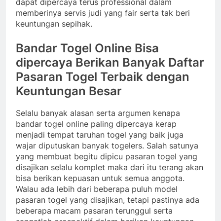
dapat dipercaya terus professional dalam
memberinya servis judi yang fair serta tak beri
keuntungan sepihak.
Bandar Togel Online Bisa
dipercaya Berikan Banyak Daftar
Pasaran Togel Terbaik dengan
Keuntungan Besar
Selalu banyak alasan serta argumen kenapa
bandar togel online paling dipercaya kerap
menjadi tempat taruhan togel yang baik juga
wajar diputuskan banyak togelers. Salah satunya
yang membuat begitu dipicu pasaran togel yang
disajikan selalu komplet maka dari itu terang akan
bisa berikan kepuasan untuk semua anggota.
Walau ada lebih dari beberapa puluh model
pasaran togel yang disajikan, tetapi pastinya ada
beberapa macam pasaran terunggul serta