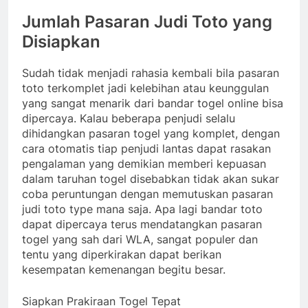
Jumlah Pasaran Judi Toto yang
Disiapkan
Sudah tidak menjadi rahasia kembali bila pasaran
toto terkomplet jadi kelebihan atau keunggulan
yang sangat menarik dari bandar togel online bisa
dipercaya. Kalau beberapa penjudi selalu
dihidangkan pasaran togel yang komplet, dengan
cara otomatis tiap penjudi lantas dapat rasakan
pengalaman yang demikian memberi kepuasan
dalam taruhan togel disebabkan tidak akan sukar
coba peruntungan dengan memutuskan pasaran
judi toto type mana saja. Apa lagi bandar toto
dapat dipercaya terus mendatangkan pasaran
togel yang sah dari WLA, sangat populer dan
tentu yang diperkirakan dapat berikan
kesempatan kemenangan begitu besar.
Siapkan Prakiraan Togel Tepat