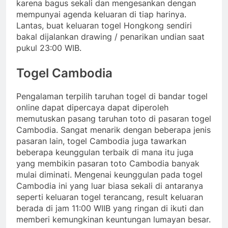
karena bagus sekali dan mengesankan dengan
mempunyai agenda keluaran di tiap harinya.
Lantas, buat keluaran togel Hongkong sendiri
bakal dijalankan drawing / penarikan undian saat
pukul 23:00 WIB.
Togel Cambodia
Pengalaman terpilih taruhan togel di bandar togel
online dapat dipercaya dapat diperoleh
memutuskan pasang taruhan toto di pasaran togel
Cambodia. Sangat menarik dengan beberapa jenis
pasaran lain, togel Cambodia juga tawarkan
beberapa keunggulan terbaik di mana itu juga
yang membikin pasaran toto Cambodia banyak
mulai diminati. Mengenai keunggulan pada togel
Cambodia ini yang luar biasa sekali di antaranya
seperti keluaran togel terancang, result keluaran
berada di jam 11:00 WIIB yang ringan di ikuti dan
memberi kemungkinan keuntungan lumayan besar.