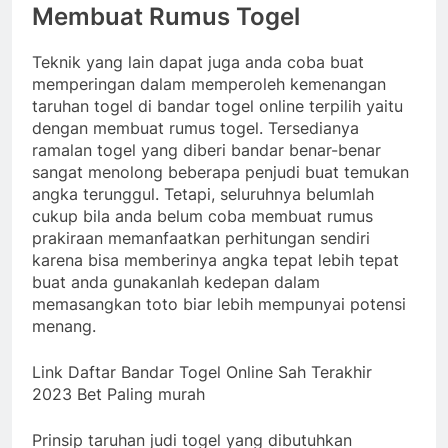
Membuat Rumus Togel
Teknik yang lain dapat juga anda coba buat
memperingan dalam memperoleh kemenangan
taruhan togel di bandar togel online terpilih yaitu
dengan membuat rumus togel. Tersedianya
ramalan togel yang diberi bandar benar-benar
sangat menolong beberapa penjudi buat temukan
angka terunggul. Tetapi, seluruhnya belumlah
cukup bila anda belum coba membuat rumus
prakiraan memanfaatkan perhitungan sendiri
karena bisa memberinya angka tepat lebih tepat
buat anda gunakanlah kedepan dalam
memasangkan toto biar lebih mempunyai potensi
menang.
Link Daftar Bandar Togel Online Sah Terakhir
2023 Bet Paling murah
Prinsip taruhan judi togel yang dibutuhkan