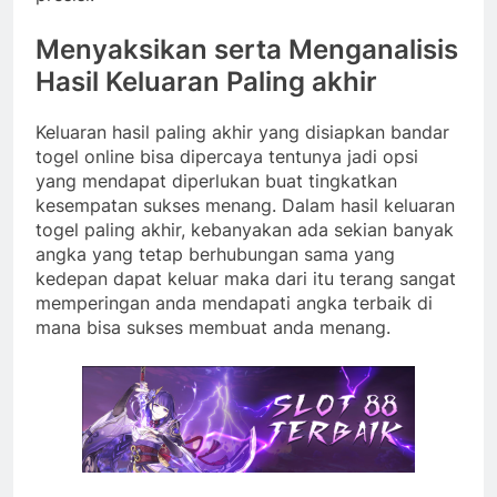
Menyaksikan serta Menganalisis
Hasil Keluaran Paling akhir
Keluaran hasil paling akhir yang disiapkan bandar
togel online bisa dipercaya tentunya jadi opsi
yang mendapat diperlukan buat tingkatkan
kesempatan sukses menang. Dalam hasil keluaran
togel paling akhir, kebanyakan ada sekian banyak
angka yang tetap berhubungan sama yang
kedepan dapat keluar maka dari itu terang sangat
memperingan anda mendapati angka terbaik di
mana bisa sukses membuat anda menang.