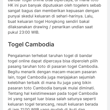
HK ini pun banyak diputuskan oleh togelers sebab
sangat bagus dan memberikan kepuasan dengan
punyai skedul keluaran di sehari-harinya. Lalu,
buat keluaran togel Hongkong sendiri bakal
dilaksanakan drawing / penarikan undian saat
pukul 23:00 WIB.
Togel Cambodia
Pengalaman terhebat taruhan togel di bandar
togel online dapat dipercaya bisa diperoleh pilih
pasang taruhan toto di pasaran togel Cambodia.
Begitu menarik dengan macam-macam pasaran
lain, togel Cambodia juga menjajakan sejumlah
kelebihan terbaik di mana itu juga yang bikin
pasaran toto Cambodia banyak mulai diminati.
Tentang hal keistimewaan pada togel Cambodia
ini yang sangat luar biasa salah satunya seperti
keluaran togel terancang, result keluaran berada
di jam 11:00 WIIB yang mudah di ikuti dan