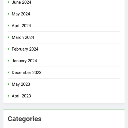
June 2024
May 2024
April 2024
March 2024
February 2024
January 2024
December 2023
May 2023
April 2023
Categories