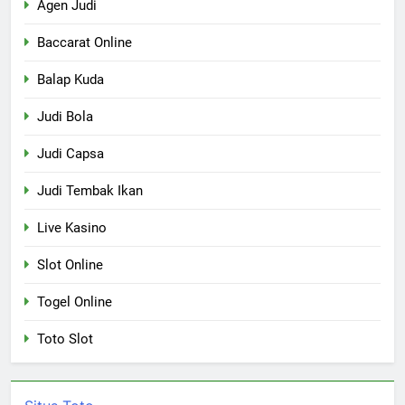
Agen Judi
Baccarat Online
Balap Kuda
Judi Bola
Judi Capsa
Judi Tembak Ikan
Live Kasino
Slot Online
Togel Online
Toto Slot