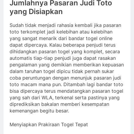
Jumlahnya Pasaran Judi Toto
yang Disiapkan
Sudah tidak menjadi rahasia kembali jika pasaran
toto terkomplet jadi kelebihan atau kelebihan
yang sangat menarik dari bandar togel online
dapat dipercaya. Kalau beberapa penjudi terus
dihidangkan pasaran togel yang komplet, secara
automatis tiap-tiap penjudi juga dapat rasakan
pengalaman yang demikian memberikan kepuasan
dalam taruhan togel dipicu tidak pernah sukar
coba peruntungan dengan menunjuk pasaran judi
toto macam mana pun. Ditambah lagi bandar toto
bisa dipercaya terus mendatangkan pasaran togel
yang sah dari WLA, terkenal serta pastinya yang
diprediksikan bakalan memberi kesempatan
kemenangan begitu besar.
Menyiapkan Prakiraan Togel Tepat