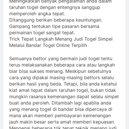
Meningkatkan banyak pengalaman anda dalam
taruhan togel dengan entengnya sanggup
memperoleh angka tepat.
Ditanggung berikan beberapa keuntungan.
Gampang tentukan tipe pasaran bersama
permainan togel sangat tepat.
Trick Tepat Langkah Menang Judi Togel Simpel
Melalui Bandar Togel Online Terpilih
Semuanya bettor yang bermain judi togel tentu
terus melaksanakan beberapa cara atau langkah
biar bisa sukses menang. Meskipun sebetulnya
cara yang dipakai masing-masing bettors selalu
berikan hasil yang beda. Tetapi, bila anda ketahui
kiat amat tepat dalam taruhan togel, bukan tidak
mungkin rasanya kemenangan dapat selalu simpel
buat anda peroleh. Ditambah lagi apabila anda
yang menang togel di bandar bisa dipercaya di
mana akan memberi pembayaran kemenangan
jauh makin besar serta amat memberi kepuasan.
Mengenai beberapa trik tepat teknik menang judi