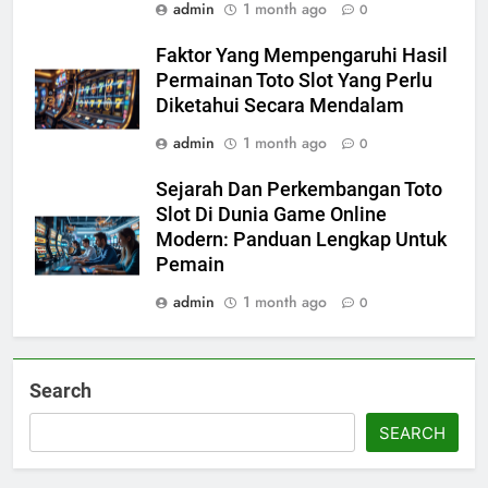
admin
1 month ago
0
Faktor Yang Mempengaruhi Hasil
Permainan Toto Slot Yang Perlu
Diketahui Secara Mendalam
admin
1 month ago
0
Sejarah Dan Perkembangan Toto
Slot Di Dunia Game Online
Modern: Panduan Lengkap Untuk
Pemain
admin
1 month ago
0
Search
SEARCH