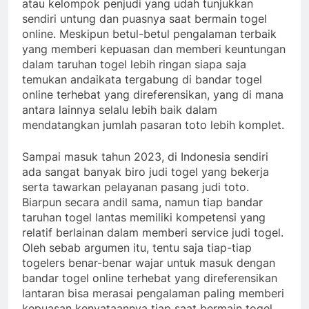
atau kelompok penjudi yang udah tunjukkan
sendiri untung dan puasnya saat bermain togel
online. Meskipun betul-betul pengalaman terbaik
yang memberi kepuasan dan memberi keuntungan
dalam taruhan togel lebih ringan siapa saja
temukan andaikata tergabung di bandar togel
online terhebat yang direferensikan, yang di mana
antara lainnya selalu lebih baik dalam
mendatangkan jumlah pasaran toto lebih komplet.
Sampai masuk tahun 2023, di Indonesia sendiri
ada sangat banyak biro judi togel yang bekerja
serta tawarkan pelayanan pasang judi toto.
Biarpun secara andil sama, namun tiap bandar
taruhan togel lantas memiliki kompetensi yang
relatif berlainan dalam memberi service judi togel.
Oleh sebab argumen itu, tentu saja tiap-tiap
togelers benar-benar wajar untuk masuk dengan
bandar togel online terhebat yang direferensikan
lantaran bisa merasai pengalaman paling memberi
kepuasan kenyataannya tiap saat bermain togel