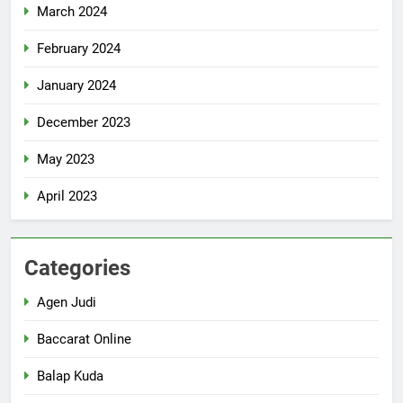
March 2024
February 2024
January 2024
December 2023
May 2023
April 2023
Categories
Agen Judi
Baccarat Online
Balap Kuda