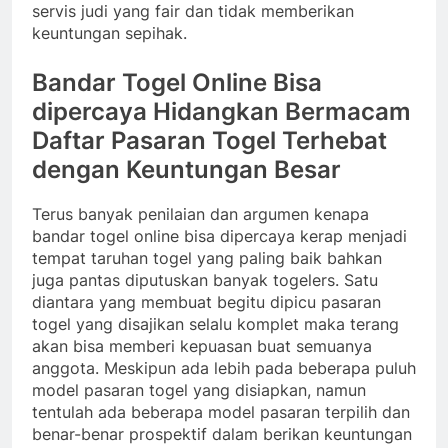
servis judi yang fair dan tidak memberikan
keuntungan sepihak.
Bandar Togel Online Bisa
dipercaya Hidangkan Bermacam
Daftar Pasaran Togel Terhebat
dengan Keuntungan Besar
Terus banyak penilaian dan argumen kenapa
bandar togel online bisa dipercaya kerap menjadi
tempat taruhan togel yang paling baik bahkan
juga pantas diputuskan banyak togelers. Satu
diantara yang membuat begitu dipicu pasaran
togel yang disajikan selalu komplet maka terang
akan bisa memberi kepuasan buat semuanya
anggota. Meskipun ada lebih pada beberapa puluh
model pasaran togel yang disiapkan, namun
tentulah ada beberapa model pasaran terpilih dan
benar-benar prospektif dalam berikan keuntungan