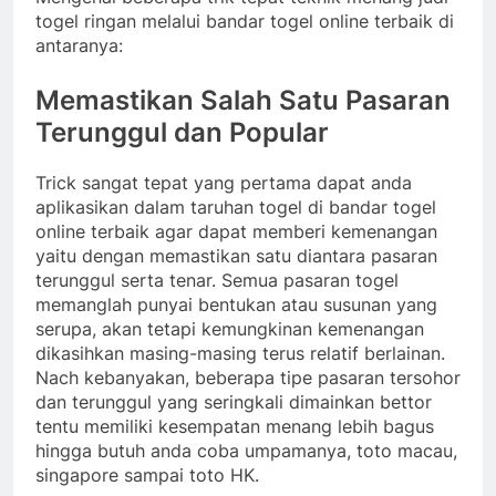
togel ringan melalui bandar togel online terbaik di
antaranya:
Memastikan Salah Satu Pasaran
Terunggul dan Popular
Trick sangat tepat yang pertama dapat anda
aplikasikan dalam taruhan togel di bandar togel
online terbaik agar dapat memberi kemenangan
yaitu dengan memastikan satu diantara pasaran
terunggul serta tenar. Semua pasaran togel
memanglah punyai bentukan atau susunan yang
serupa, akan tetapi kemungkinan kemenangan
dikasihkan masing-masing terus relatif berlainan.
Nach kebanyakan, beberapa tipe pasaran tersohor
dan terunggul yang seringkali dimainkan bettor
tentu memiliki kesempatan menang lebih bagus
hingga butuh anda coba umpamanya, toto macau,
singapore sampai toto HK.