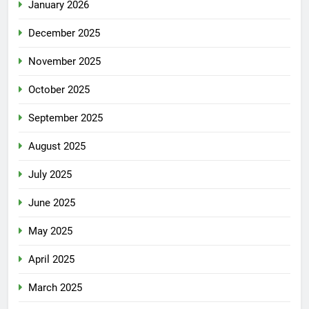
January 2026
December 2025
November 2025
October 2025
September 2025
August 2025
July 2025
June 2025
May 2025
April 2025
March 2025