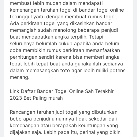
membuat lebih mudah dalam mendapati
kemenangan taruhan togel di bandar togel online
terunggul yaitu dengan membuat rumus togel.
Ada perkiraan togel yang dikasihkan bandar
memanglah sudah menolong beberapa penjudi
buat mendapatkan angka terpilih. Tetapi,
seluruhnya belumlah cukup apabila anda belum
coba membikin rumus perkiraan memanfaatkan
perhitungan sendiri karena bisa memberi angka
tepat lebih tepat buat anda gunakanlah sedianya
dalam memasangkan toto agar lebih miliki potensi
menang.
Link Daftar Bandar Togel Online Sah Terakhir
2023 Bet Paling murah
Rancangan taruhan judi togel yang dibutuhkan
beberapa penjudi umumnya tidak sekedar dari
kemenangan atau berapakah keuntungan yang
dijajakan saja. Lebih pada itu, perihal yang bikin