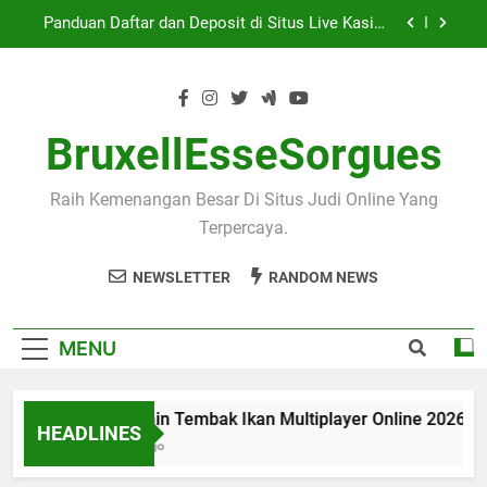
Skip
Memulai Permainan Anda
Analisis Tren Teknologi Live Kasino Online yang
to
Mengubah Pengalaman Bermain 2026 Dengan
Inovasi Terkini
content
Kelebihan Bermain Live Kasino Online
Dibandingkan Kasino Konvensional di 2026:
Analisis dan Manfaatnya
Cara Main Tembak Ikan Multiplayer Online 2026
Biar Jackpot Terus: Strategi Menang Efektif
BruxellEsseSorgues
Panduan Daftar dan Deposit di Situs Live Kasino
Online Resmi Tahun 2026: Langkah Mudah untuk
Raih Kemenangan Besar Di Situs Judi Online Yang
Memulai Permainan Anda
Analisis Tren Teknologi Live Kasino Online yang
Terpercaya.
Mengubah Pengalaman Bermain 2026 Dengan
Inovasi Terkini
Kelebihan Bermain Live Kasino Online
NEWSLETTER
RANDOM NEWS
Dibandingkan Kasino Konvensional di 2026:
Analisis dan Manfaatnya
MENU
Cara Main Tembak Ikan Multiplayer Online 2026 Biar Ja
HEADLINES
3 Hours Ago