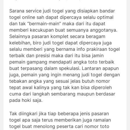
Sarana service judi togel yang disiapkan bandar
togel online sah dapat dipercaya selalu optimal
dan tak “bermain-main” maka dari itu dapat
memberi kecukupan buat semuanya anggotanya.
Selainnya pasaran komplet secara beragam
kelebihan, biro judi togel dapat dipercaya juga
selalu memberi yang bernama info prakiraan togel
terbaik dan presisi maka dari itu bisa jamin
pemain gampang mendapati angka toto terbaik
buat terpasang dalam spekulasi. Lantaran apapun
juga, pemain yang ingin menang judi togel dengan
tebakan angka yang sesuai jelas butuh nomor
tepat awal kalinya yang tak kan bisa diperoleh
cuma dari langkah sembarang maupun berdasar
pada hoki saja.
Tak diingkari jika tiap beberapa jenis pasaran
togel apa saja terus memberikan juga ramalan
togel buat menolong peserta cari nomor toto