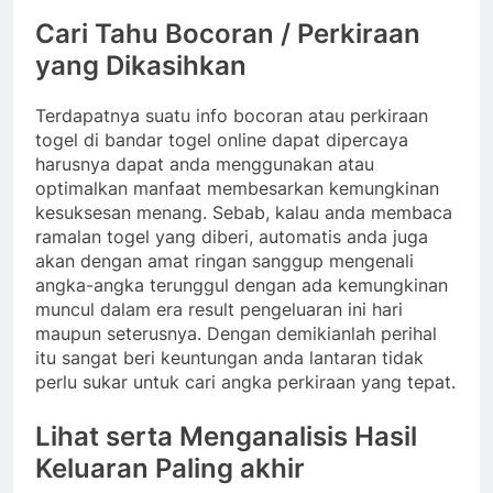
Cari Tahu Bocoran / Perkiraan
yang Dikasihkan
Terdapatnya suatu info bocoran atau perkiraan
togel di bandar togel online dapat dipercaya
harusnya dapat anda menggunakan atau
optimalkan manfaat membesarkan kemungkinan
kesuksesan menang. Sebab, kalau anda membaca
ramalan togel yang diberi, automatis anda juga
akan dengan amat ringan sanggup mengenali
angka-angka terunggul dengan ada kemungkinan
muncul dalam era result pengeluaran ini hari
maupun seterusnya. Dengan demikianlah perihal
itu sangat beri keuntungan anda lantaran tidak
perlu sukar untuk cari angka perkiraan yang tepat.
Lihat serta Menganalisis Hasil
Keluaran Paling akhir