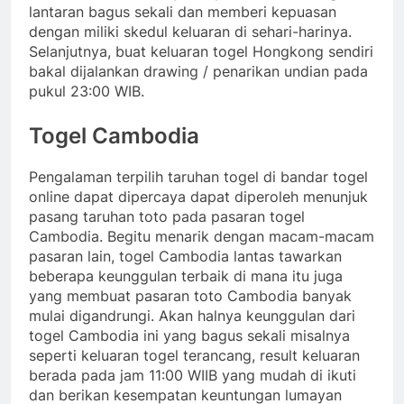
lantaran bagus sekali dan memberi kepuasan
dengan miliki skedul keluaran di sehari-harinya.
Selanjutnya, buat keluaran togel Hongkong sendiri
bakal dijalankan drawing / penarikan undian pada
pukul 23:00 WIB.
Togel Cambodia
Pengalaman terpilih taruhan togel di bandar togel
online dapat dipercaya dapat diperoleh menunjuk
pasang taruhan toto pada pasaran togel
Cambodia. Begitu menarik dengan macam-macam
pasaran lain, togel Cambodia lantas tawarkan
beberapa keunggulan terbaik di mana itu juga
yang membuat pasaran toto Cambodia banyak
mulai digandrungi. Akan halnya keunggulan dari
togel Cambodia ini yang bagus sekali misalnya
seperti keluaran togel terancang, result keluaran
berada pada jam 11:00 WIIB yang mudah di ikuti
dan berikan kesempatan keuntungan lumayan