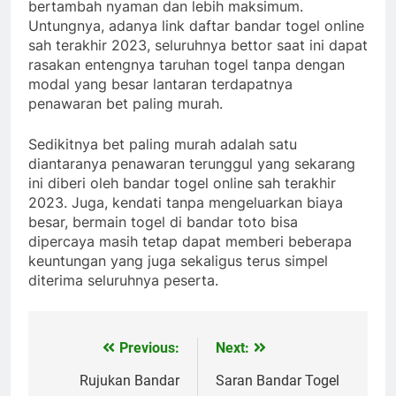
bertambah nyaman dan lebih maksimum.
Untungnya, adanya link daftar bandar togel online
sah terakhir 2023, seluruhnya bettor saat ini dapat
rasakan entengnya taruhan togel tanpa dengan
modal yang besar lantaran terdapatnya
penawaran bet paling murah.
Sedikitnya bet paling murah adalah satu
diantaranya penawaran terunggul yang sekarang
ini diberi oleh bandar togel online sah terakhir
2023. Juga, kendati tanpa mengeluarkan biaya
besar, bermain togel di bandar toto bisa
dipercaya masih tetap dapat memberi beberapa
keuntungan yang juga sekaligus terus simpel
diterima seluruhnya peserta.
Previous:
Next:
Post
navigation
Rujukan Bandar
Saran Bandar Togel