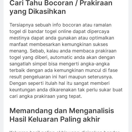
Cari Tahu Bocoran / Prakiraan
yang Dikasihkan
Tersiapnya sebuah info bocoran atau ramalan
togel di bandar togel online dapat dipercaya
mestinya dapat anda gunakan atau optimalkan
manfaat membesarkan kemungkinan sukses
menang. Sebab, kalau anda membaca prakiraan
togel yang diberi, automatic anda akan dengan
sangatlah simpel bisa mengerti angka-angka
terbaik dengan ada kemungkinan muncul di fase
result pengeluaran ini hari maupun seterusnya.
Dengan seperti itulah hal itu sangat memberi
keuntungan anda dikarenakan tak perlu sukar buat
cari angka prakiraan yang tepat.
Memandang dan Menganalisis
Hasil Keluaran Paling akhir