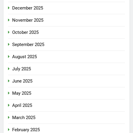
December 2025
November 2025
October 2025
September 2025
August 2025
July 2025
June 2025
May 2025
April 2025
March 2025
February 2025