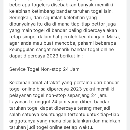
beberapa togelers disebabkan banyak memiliki
kelebihan ketimbang bandar taruhan togel lain.
Seringkali, dari sejumlah kelebihan yang
dipunyainya itu dia di mana tiap-tiap bettor juga
yang main togel di bandar paling dipercaya akan
tetap simpel dalam hal peroleh keuntungan. Maka,
agar anda mau buat mencoba, pahami beberapa
keunggulan sangat menarik bandar togel online
dapat dipercaya 2023 berikut ini:
Service Togel Non-stop 24 Jam
Kelebihan amat atraktif yang pertama dari bandar
togel online bisa dipercaya 2023 yakni memiliki
pelayanan togel non-stop sepanjang 24 jam.
Layanan terunggul 24 jam yang diberi bandar
taruhan togel dapat dipercaya terang menjadi
salah satunya keuntungan tertentu untuk tiap-tiap
anggotanya yang mana bisa jalankan dan mainkan
taruhan judi togel online setiap waktu.