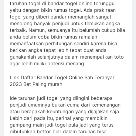
taruhan togel di bandar togel online terunggul
yaitu dengan bikin rumus togel. Ada prakiraan
togel yang diberi bandar memanglah sangat
menolong banyak penjudi untuk temukan angka
terbaik. Namun, semuanya itu belumlah cukup bila
anda belum coba bikin rumus ramalan
memanfaatkan perhitungan sendiri karena bisa
berikan angka tepat lebih tepat buat anda
gunakanlah selanjutnya dalam menempatkan toto
agar lebih miliki potensi menang.
Link Daftar Bandar Togel Online Sah Teranyar
2023 Bet Paling murah
Ide taruhan judi togel yang diingini beberapa
penjudi umumnya bukan cuma dari kemenangan
atau berapakah keuntungan yang dijajakan saja.
Lebih dari pada itu, perihal yang membikin
gampang main judi togel pula jadi yang terus
dibutuhkan bettor biar dalam taruhan bisa