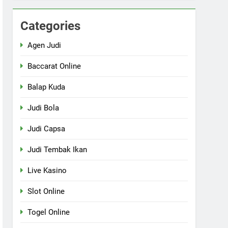
Categories
Agen Judi
Baccarat Online
Balap Kuda
Judi Bola
Judi Capsa
Judi Tembak Ikan
Live Kasino
Slot Online
Togel Online