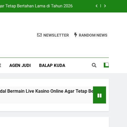
ar Tetap Bertahan Lama di Tahun 2026
ckpot Terbesar 2026: Panduan Lengkap
untuk Menang Besar
 Tahun 2026? Faktor-Faktor Utama dan
NEWSLETTER
RANDOM NEWS
Dampaknya
onal di 2026: Analisis dan Manfaatnya
ar Tetap Bertahan Lama di Tahun 2026
E
AGEN JUDI
BALAP KUDA
ckpot Terbesar 2026: Panduan Lengkap
untuk Menang Besar
 Tahun 2026? Faktor-Faktor Utama dan
Dampaknya
ve Kasino Online Agar Tetap Bertahan Lama di Tahun 2026