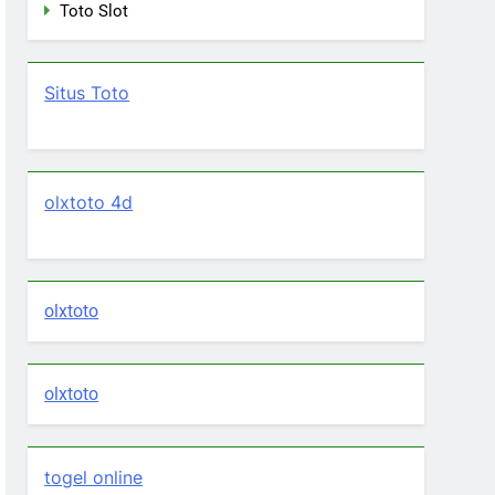
Toto Slot
Situs Toto
olxtoto 4d
olxtoto
olxtoto
togel online