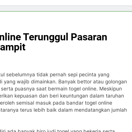
nline Terunggul Pasaran
Sampit
tul sebelumnya tidak pernah sepi pecinta yang
di yang wajib dimainkan. Banyak bettor atau golongan
g serta puasnya saat bermain togel online. Meskipun
ikan kepuasan dan beri keuntungan dalam taruhan
eroleh semisal masuk pada bandar togel online
ntaranya terus lebih baik dalam mendatangkan jumlah
ri ada banyak biro judi togel yang bekerja serta