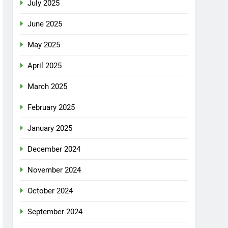
July 2025
June 2025
May 2025
April 2025
March 2025
February 2025
January 2025
December 2024
November 2024
October 2024
September 2024