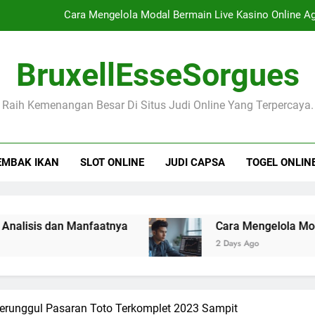
Cara Mengelola Modal Bermain Live Kasino Online Ag
Daftar Game Live Kasino Online Paling Menguntungkan dengan Ja
BruxellEsseSorgues
ngapa Live Kasino Online Semakin Populer di Indonesia Sepanjang
Raih Kemenangan Besar Di Situs Judi Online Yang Terpercaya.
elebihan Bermain Live Kasino Online Dibandingkan Kasino Konvensi
Cara Mengelola Modal Bermain Live Kasino Online Ag
EMBAK IKAN
SLOT ONLINE
JUDI CAPSA
TOGEL ONLIN
Daftar Game Live Kasino Online Paling Menguntungkan dengan Ja
ngapa Live Kasino Online Semakin Populer di Indonesia Sepanjang
 Manfaatnya
Cara Mengelola Modal Bermain Li
2 Days Ago
Terunggul Pasaran Toto Terkomplet 2023 Sampit