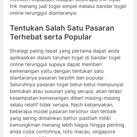
trik menang judi togel simpel melalui bandar togel
online terunggul diantaranya:
Tentukan Salah Satu Pasaran
Terhebat serta Popular
Strategi paling tepat yang pertama dapat anda
aplikasikan dalam taruhan togel di bandar togel
online terunggul supaya dapat memberi
kemenangan yaitu dengan tentukan satu
diantaranya pasaran terpilih dan popular.
Seluruhnya pasaran togel betul-betul mempunyai
bentukan atau susunan yang serupa, akan tetapi
kesempatan kemenangan diberi masing-masing
selalu relatif tidak serupa. Nach kebanyakan,
beberapa model pasaran tersohor dan terbaik
yang sering dimainkan bettor pastilah miliki
kemungkinan menang lebih bagus hingga penting
anda coba contohnya, toto macau, singapore