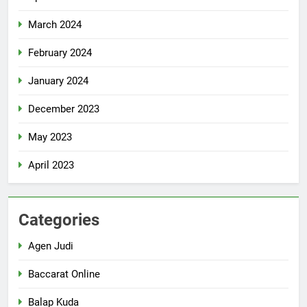
March 2024
February 2024
January 2024
December 2023
May 2023
April 2023
Categories
Agen Judi
Baccarat Online
Balap Kuda