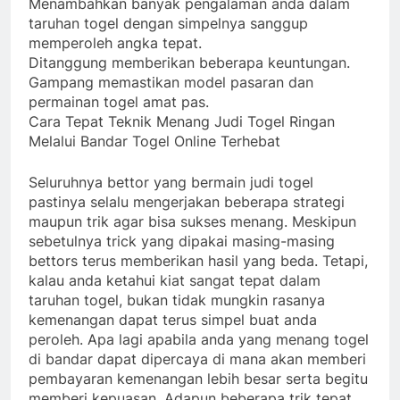
Menambahkan banyak pengalaman anda dalam
taruhan togel dengan simpelnya sanggup
memperoleh angka tepat.
Ditanggung memberikan beberapa keuntungan.
Gampang memastikan model pasaran dan
permainan togel amat pas.
Cara Tepat Teknik Menang Judi Togel Ringan
Melalui Bandar Togel Online Terhebat
Seluruhnya bettor yang bermain judi togel
pastinya selalu mengerjakan beberapa strategi
maupun trik agar bisa sukses menang. Meskipun
sebetulnya trick yang dipakai masing-masing
bettors terus memberikan hasil yang beda. Tetapi,
kalau anda ketahui kiat sangat tepat dalam
taruhan togel, bukan tidak mungkin rasanya
kemenangan dapat terus simpel buat anda
peroleh. Apa lagi apabila anda yang menang togel
di bandar dapat dipercaya di mana akan memberi
pembayaran kemenangan lebih besar serta begitu
memberi kepuasan. Adapun beberapa trik tepat