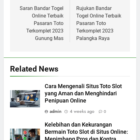
navigation
Saran Bandar Togel
Rujukan Bandar
Online Terbaik
Togel Online Terbaik
Pasaran Toto
Pasaran Toto
Terkomplet 2023
Terkomplet 2023
Gunung Mas
Palangka Raya
Related News
Cara Mengenali Situs Toto Slot
yang Aman dan Menghindari
Penipuan Online
admin
4 weeks ago
0
Kelebihan dan Kekurangan
Bermain Toto Slot di Situs Online:
Menimbang Pros dan Kontra