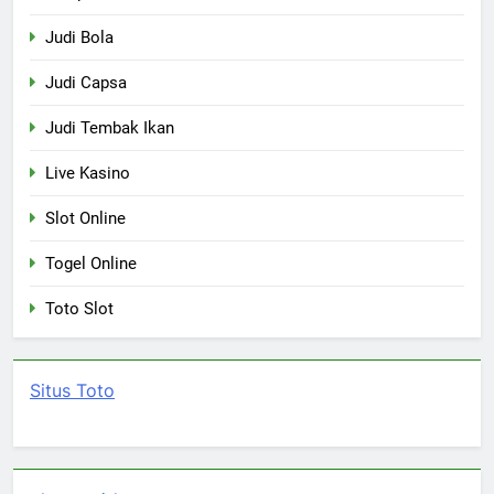
Judi Bola
Judi Capsa
Judi Tembak Ikan
Live Kasino
Slot Online
Togel Online
Toto Slot
Situs Toto