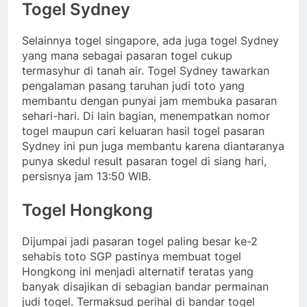
Togel Sydney
Selainnya togel singapore, ada juga togel Sydney
yang mana sebagai pasaran togel cukup
termasyhur di tanah air. Togel Sydney tawarkan
pengalaman pasang taruhan judi toto yang
membantu dengan punyai jam membuka pasaran
sehari-hari. Di lain bagian, menempatkan nomor
togel maupun cari keluaran hasil togel pasaran
Sydney ini pun juga membantu karena diantaranya
punya skedul result pasaran togel di siang hari,
persisnya jam 13:50 WIB.
Togel Hongkong
Dijumpai jadi pasaran togel paling besar ke-2
sehabis toto SGP pastinya membuat togel
Hongkong ini menjadi alternatif teratas yang
banyak disajikan di sebagian bandar permainan
judi togel. Termaksud perihal di bandar togel