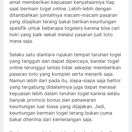
amat memberikan kepuasan kenyataannya tiap
saat bermain togel online. Lebih-lebih dengan
ditambahkan jumlahnya macam-macam pasaran
yang disajikan terang bakal berikan keuntungan
spesifik untuk beberapa togelers karena bisa cari
hoki yang baik sekali melalui pasaran judi toto
mana saja.
Selaku satu diantara rujukan tempat taruhan togel
yang tangguh dan dapat dipercaya, bandar togel
online terunggul lantas tidak sekedar memberikan
pasaran toto yang komplet serta menarik saja.
Namun lebih dari pada itu, siapa-siapa saja bettor
yang tergabung didalamnya juga dapat merasai
kepuasan lebih dalam taruhan togel karena selalu
banyak promosi bonus dan penawaran
keuntungan luar biasa yang dijajakan. Jadi,
keuntungan bermain togel terang bukan cuma
bakal diterima dari kemenangan saja.