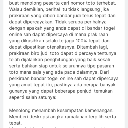
buat menolong peserta cari nomor toto terhebat.
Walau demikian, perihal itu tidak langsung jika
prakiraan yang diberi bandar judi terus tepat dan
dapat dipercayakan. Tidak serupa perihalnya
dengan apakah yang anda dapat di bandar togel
online sah dapat dipercaya di mana prakiraan
yang dikasihkan selalu terjaga 100% tepat dan
dapat dipastikan otensitasnya. Ditambah lagi,
prakiraan biro judi toto dapat dipercaya tentunya
telah dijalankan penghitungan yang baik sekali
serta bahkan siap untuk seluruhnya tipe pasaran
toto mana saja yang ada pada dalamnya. Dari
perkiraan bandar togel online sah dapat dipercaya
yang amat tepat itu, pastinya ada berapa banyak
gunanya yang dapat beberapa penjudi temukan
seperti salah satunya:
Menolong menambah kesempatan kemenangan.
Memberi deskripsi angka ramalanan terpilih serta
tepat.