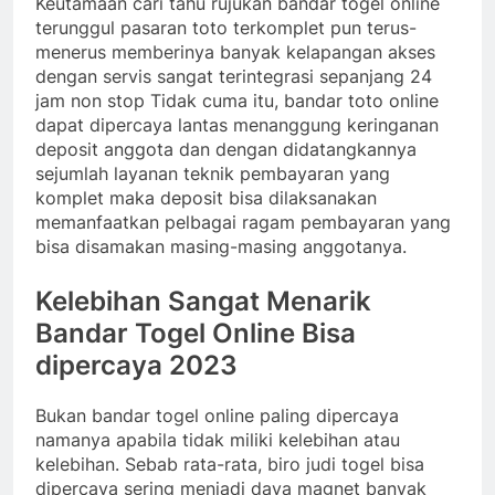
Keutamaan cari tahu rujukan bandar togel online
terunggul pasaran toto terkomplet pun terus-
menerus memberinya banyak kelapangan akses
dengan servis sangat terintegrasi sepanjang 24
jam non stop Tidak cuma itu, bandar toto online
dapat dipercaya lantas menanggung keringanan
deposit anggota dan dengan didatangkannya
sejumlah layanan teknik pembayaran yang
komplet maka deposit bisa dilaksanakan
memanfaatkan pelbagai ragam pembayaran yang
bisa disamakan masing-masing anggotanya.
Kelebihan Sangat Menarik
Bandar Togel Online Bisa
dipercaya 2023
Bukan bandar togel online paling dipercaya
namanya apabila tidak miliki kelebihan atau
kelebihan. Sebab rata-rata, biro judi togel bisa
dipercaya sering menjadi daya magnet banyak