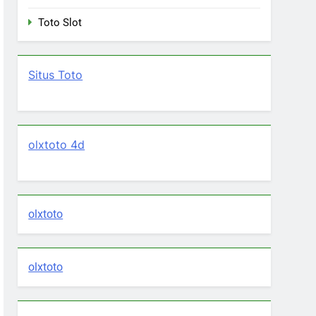
Toto Slot
Situs Toto
olxtoto 4d
olxtoto
olxtoto