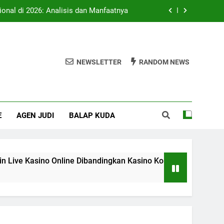
onal di 2026: Analisis dan Manfaatnya
ar Tetap Bertahan Lama di Tahun 2026
ckpot Terbesar 2026: Panduan Lengkap
NEWSLETTER
RANDOM NEWS
untuk Menang Besar
ngalaman Bermain 2026 Dengan Inovasi
Terkini
onal di 2026: Analisis dan Manfaatnya
E
AGEN JUDI
BALAP KUDA
ar Tetap Bertahan Lama di Tahun 2026
ckpot Terbesar 2026: Panduan Lengkap
untuk Menang Besar
 Online Dibandingkan Kasino Konvensional di 2026: Analisis 