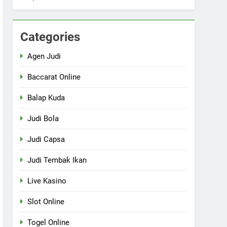
Categories
Agen Judi
Baccarat Online
Balap Kuda
Judi Bola
Judi Capsa
Judi Tembak Ikan
Live Kasino
Slot Online
Togel Online