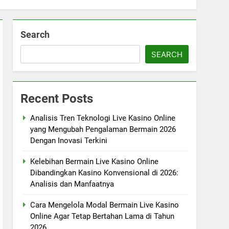
Search
SEARCH
Recent Posts
Analisis Tren Teknologi Live Kasino Online
yang Mengubah Pengalaman Bermain 2026
Dengan Inovasi Terkini
Kelebihan Bermain Live Kasino Online
Dibandingkan Kasino Konvensional di 2026:
Analisis dan Manfaatnya
Cara Mengelola Modal Bermain Live Kasino
Online Agar Tetap Bertahan Lama di Tahun
2026