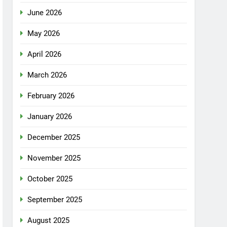
June 2026
May 2026
April 2026
March 2026
February 2026
January 2026
December 2025
November 2025
October 2025
September 2025
August 2025