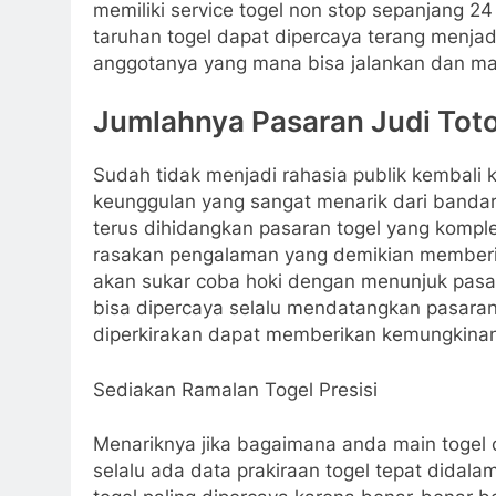
memiliki service togel non stop sepanjang 2
taruhan togel dapat dipercaya terang menjadi
anggotanya yang mana bisa jalankan dan main
Jumlahnya Pasaran Judi Toto
Sudah tidak menjadi rahasia publik kembali k
keunggulan yang sangat menarik dari bandar 
terus dihidangkan pasaran togel yang komple
rasakan pengalaman yang demikian memberi
akan sukar coba hoki dengan menunjuk pasara
bisa dipercaya selalu mendatangkan pasaran
diperkirakan dapat memberikan kemungkina
Sediakan Ramalan Togel Presisi
Menariknya jika bagaimana anda main togel o
selalu ada data prakiraan togel tepat didala