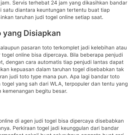
4 jam. Servis terhebat 24 jam yang dikasihkan bandar
 satu diantara keuntungan tertentu buat tiap
kan taruhan judi togel online setiap saat.
 yang Disiapkan
alaupun pasaran toto terkomplet jadi kelebihan atau
togel online bisa dipercaya. Bila beberapa penjudi
t, dengan cara automatis tiap penjudi lantas dapat
kan kepuasan dalam taruhan togel disebabkan tak
n judi toto type mana pun. Apa lagi bandar toto
 togel yang sah dari WLA, terpopuler dan tentu yang
n kemenangan begitu besar.
nline di agen judi togel bisa dipercaya disebabkan
mnya. Perkiraan togel jadi keunggulan dari bandar