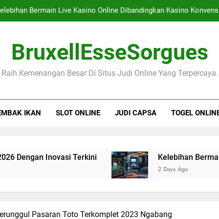
elebihan Bermain Live Kasino Online Dibandingkan Kasino Konvensi
Cara Mengelola Modal Bermain Live Kasino Online Ag
BruxellEsseSorgues
Daftar Game Live Kasino Online Paling Menguntungkan dengan Ja
Raih Kemenangan Besar Di Situs Judi Online Yang Terpercaya.
Analisis Tren Teknologi Live Kasino Online yang Mengubah Pe
elebihan Bermain Live Kasino Online Dibandingkan Kasino Konvensi
EMBAK IKAN
SLOT ONLINE
JUDI CAPSA
TOGEL ONLIN
Cara Mengelola Modal Bermain Live Kasino Online Ag
Daftar Game Live Kasino Online Paling Menguntungkan dengan Ja
ovasi Terkini
Kelebihan Bermain Live Kasino
2 Days Ago
Terunggul Pasaran Toto Terkomplet 2023 Ngabang