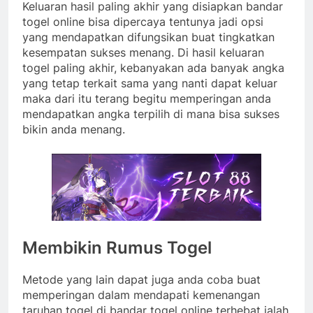
Keluaran hasil paling akhir yang disiapkan bandar
togel online bisa dipercaya tentunya jadi opsi
yang mendapatkan difungsikan buat tingkatkan
kesempatan sukses menang. Di hasil keluaran
togel paling akhir, kebanyakan ada banyak angka
yang tetap terkait sama yang nanti dapat keluar
maka dari itu terang begitu memperingan anda
mendapatkan angka terpilih di mana bisa sukses
bikin anda menang.
Membikin Rumus Togel
Metode yang lain dapat juga anda coba buat
memperingan dalam mendapati kemenangan
taruhan togel di bandar togel online terhebat ialah