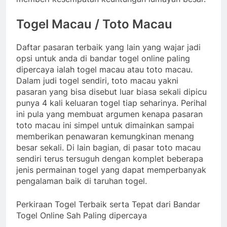
Togel Macau / Toto Macau
Daftar pasaran terbaik yang lain yang wajar jadi
opsi untuk anda di bandar togel online paling
dipercaya ialah togel macau atau toto macau.
Dalam judi togel sendiri, toto macau yakni
pasaran yang bisa disebut luar biasa sekali dipicu
punya 4 kali keluaran togel tiap seharinya. Perihal
ini pula yang membuat argumen kenapa pasaran
toto macau ini simpel untuk dimainkan sampai
memberikan penawaran kemungkinan menang
besar sekali. Di lain bagian, di pasar toto macau
sendiri terus tersuguh dengan komplet beberapa
jenis permainan togel yang dapat memperbanyak
pengalaman baik di taruhan togel.
Perkiraan Togel Terbaik serta Tepat dari Bandar
Togel Online Sah Paling dipercaya