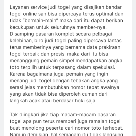
Layanan service judi togel yang disajikan bandar
togel online sah bisa dipercaya terus optimal dan
tidak “bermain-main” maka dari itu dapat berikan
kecukupan untuk seluruhnya member-nya.
Disamping pasaran komplet secara pelbagai
kelebihan, biro judi togel paling dipercaya lantas
terus memberinya yang bernama data prakiraan
togel terbaik dan presisi maka dari itu bisa
menanggung pemain simpel mendapatkan angka
toto terpilih untuk terpasang dalam spekulasi.
Karena bagaimana juga, pemain yang ingin
menang judi togel dengan tebakan angka yang
serasi jelas membutuhkan nomor tepat awalnya
yang akan tidak bisa diperoleh cuman dari
langkah acak atau berdasar hoki saja.
Tak diingkari jika tiap macam-macam pasaran
togel apa pun terus memberi juga ramalan togel
buat menolong peserta cari nomor toto terhebat.
Namun demikian, hal semacam itu tidak langsung