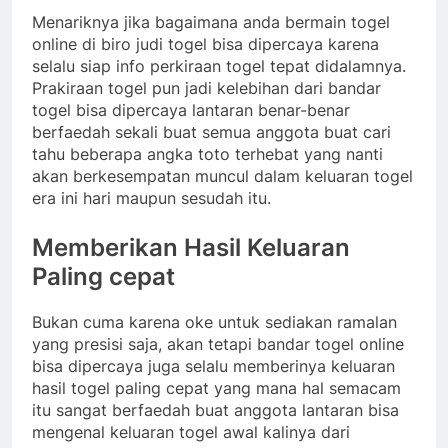
Menariknya jika bagaimana anda bermain togel
online di biro judi togel bisa dipercaya karena
selalu siap info perkiraan togel tepat didalamnya.
Prakiraan togel pun jadi kelebihan dari bandar
togel bisa dipercaya lantaran benar-benar
berfaedah sekali buat semua anggota buat cari
tahu beberapa angka toto terhebat yang nanti
akan berkesempatan muncul dalam keluaran togel
era ini hari maupun sesudah itu.
Memberikan Hasil Keluaran
Paling cepat
Bukan cuma karena oke untuk sediakan ramalan
yang presisi saja, akan tetapi bandar togel online
bisa dipercaya juga selalu memberinya keluaran
hasil togel paling cepat yang mana hal semacam
itu sangat berfaedah buat anggota lantaran bisa
mengenal keluaran togel awal kalinya dari