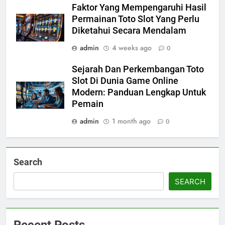
Faktor Yang Mempengaruhi Hasil
Permainan Toto Slot Yang Perlu
Diketahui Secara Mendalam
admin
4 weeks ago
0
Sejarah Dan Perkembangan Toto
Slot Di Dunia Game Online
Modern: Panduan Lengkap Untuk
Pemain
admin
1 month ago
0
Search
SEARCH
Recent Posts