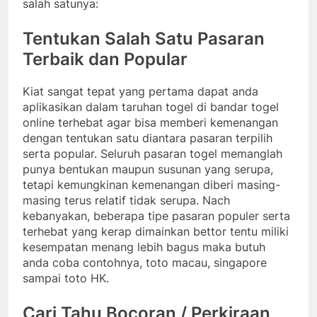
salah satunya:
Tentukan Salah Satu Pasaran
Terbaik dan Popular
Kiat sangat tepat yang pertama dapat anda
aplikasikan dalam taruhan togel di bandar togel
online terhebat agar bisa memberi kemenangan
dengan tentukan satu diantara pasaran terpilih
serta popular. Seluruh pasaran togel memanglah
punya bentukan maupun susunan yang serupa,
tetapi kemungkinan kemenangan diberi masing-
masing terus relatif tidak serupa. Nach
kebanyakan, beberapa tipe pasaran populer serta
terhebat yang kerap dimainkan bettor tentu miliki
kesempatan menang lebih bagus maka butuh
anda coba contohnya, toto macau, singapore
sampai toto HK.
Cari Tahu Bocoran / Perkiraan