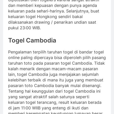
dan memberi kepuasan dengan punya agenda
keluaran pada sehari-harinya. Selanjutnya, buat
keluaran togel Hongkong sendiri bakal
dilaksanakan drawing / penarikan undian saat
pukul 23:00 WIB.
Togel Cambodia
Pengalaman terpilih taruhan togel di bandar togel
online paling dipercaya bisa diperoleh pilih pasang
taruhan toto pada pasaran togel Cambodia. Tidak
kalah menarik dengan macam-macam pasaran
lain, togel Cambodia juga menjajakan sejumlah
kelebihan terbaik di mana itu juga yang membuat
pasaran toto Cambodia banyak mulai disenangi.
Tentang hal keunggulan dari togel Cambodia ini
yang sangat atraktif salah satunya seperti
keluaran togel terancang, result keluaran berada
di jam 11:00 WIIB yang enteng di ikuti dan
memberi kesempatan keuntungan lumayan besar.