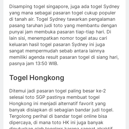
Disamping togel singapore, juga ada togel Sydney
yang mana sebagai pasaran togel cukup populer
di tanah air. Togel Sydney tawarkan pengalaman
pasang taruhan judi toto yang membantu dengan
punyai jam membuka pasaran tiap-tiap hari. Di
lain sisi, menempatkan nomor togel atau cari
keluaran hasil togel pasaran Sydney ini juga
sangat mempermudah sebab antara lainnya
memiliki agenda result pasaran togel di siang hari,
pasnya jam 13:50 WIB.
Togel Hongkong
Ditemui jadi pasaran togel paling besar ke-2
selesai toto SGP pastinya membuat togel
Hongkong ini menjadi alternatif favorit yang
banyak disiapkan di sebagian bandar judi togel.
Tergolong perihal di bandar togel online bisa
dipercaya, di mana toto HK ini juga banyak
diputuskan oleh togelers karena sangat atraktif