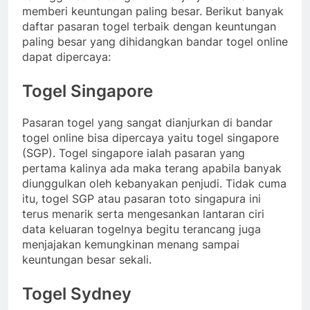
memberi keuntungan paling besar. Berikut banyak
daftar pasaran togel terbaik dengan keuntungan
paling besar yang dihidangkan bandar togel online
dapat dipercaya:
Togel Singapore
Pasaran togel yang sangat dianjurkan di bandar
togel online bisa dipercaya yaitu togel singapore
(SGP). Togel singapore ialah pasaran yang
pertama kalinya ada maka terang apabila banyak
diunggulkan oleh kebanyakan penjudi. Tidak cuma
itu, togel SGP atau pasaran toto singapura ini
terus menarik serta mengesankan lantaran ciri
data keluaran togelnya begitu terancang juga
menjajakan kemungkinan menang sampai
keuntungan besar sekali.
Togel Sydney