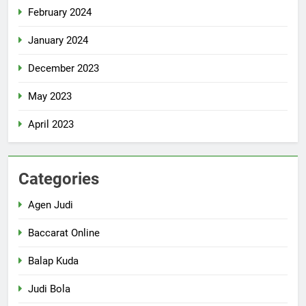
February 2024
January 2024
December 2023
May 2023
April 2023
Categories
Agen Judi
Baccarat Online
Balap Kuda
Judi Bola