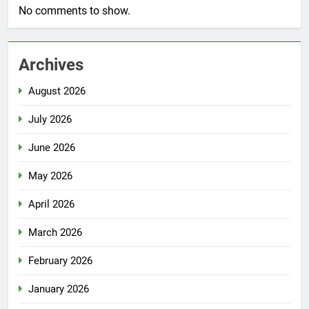
No comments to show.
Archives
August 2026
July 2026
June 2026
May 2026
April 2026
March 2026
February 2026
January 2026