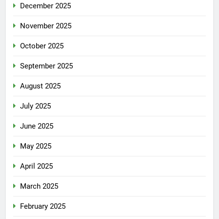
December 2025
November 2025
October 2025
September 2025
August 2025
July 2025
June 2025
May 2025
April 2025
March 2025
February 2025