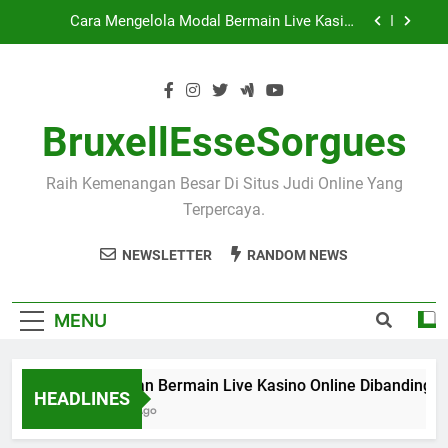
Skip
Daftar Game Live Kasino Online Paling
to
Menguntungkan dengan Jackpot Terbesar 2026:
Panduan Lengkap untuk Menang Besar
content
Mengapa Live Kasino Online Semakin Populer di
Indonesia Sepanjang Tahun 2026? Faktor-Faktor
Utama dan Dampaknya
Kelebihan Bermain Live Kasino Online
Dibandingkan Kasino Konvensional di 2026:
BruxellEsseSorgues
Analisis dan Manfaatnya
Cara Mengelola Modal Bermain Live Kasino
Online Agar Tetap Bertahan Lama di Tahun 2026
Raih Kemenangan Besar Di Situs Judi Online Yang
Daftar Game Live Kasino Online Paling
Terpercaya.
Menguntungkan dengan Jackpot Terbesar 2026:
Panduan Lengkap untuk Menang Besar
Mengapa Live Kasino Online Semakin Populer di
NEWSLETTER
RANDOM NEWS
Indonesia Sepanjang Tahun 2026? Faktor-Faktor
Utama dan Dampaknya
MENU
Kelebihan Bermain Live Kasino Online Dibandingkan Ka
HEADLINES
16 Hours Ago