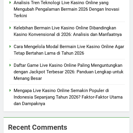
Analisis Tren Teknologi Live Kasino Online yang
Mengubah Pengalaman Bermain 2026 Dengan Inovasi
Terkini
Kelebihan Bermain Live Kasino Online Dibandingkan
Kasino Konvensional di 2026: Analisis dan Manfaatnya
Cara Mengelola Modal Bermain Live Kasino Online Agar
Tetap Bertahan Lama di Tahun 2026
Daftar Game Live Kasino Online Paling Menguntungkan
dengan Jackpot Terbesar 2026: Panduan Lengkap untuk
Menang Besar
Mengapa Live Kasino Online Semakin Populer di
Indonesia Sepanjang Tahun 2026? Faktor-Faktor Utama
dan Dampaknya
Recent Comments