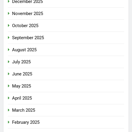
December 2025
November 2025
October 2025
September 2025
August 2025
July 2025
June 2025
May 2025
April 2025
March 2025
February 2025