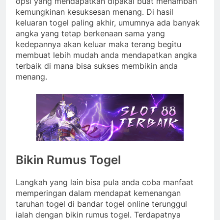
opsi yang mendapatkan dipakai buat menambah
kemungkinan kesuksesan menang. Di hasil
keluaran togel paling akhir, umumnya ada banyak
angka yang tetap berkenaan sama yang
kedepannya akan keluar maka terang begitu
membuat lebih mudah anda mendapatkan angka
terbaik di mana bisa sukses membikin anda
menang.
Bikin Rumus Togel
Langkah yang lain bisa pula anda coba manfaat
memperingan dalam mendapat kemenangan
taruhan togel di bandar togel online terunggul
ialah dengan bikin rumus togel. Terdapatnya