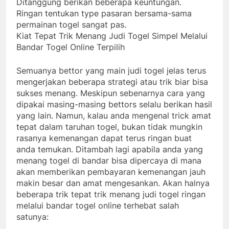
Ditanggung berikan beberapa keuntungan.
Ringan tentukan type pasaran bersama-sama
permainan togel sangat pas.
Kiat Tepat Trik Menang Judi Togel Simpel Melalui
Bandar Togel Online Terpilih
Semuanya bettor yang main judi togel jelas terus
mengerjakan beberapa strategi atau trik biar bisa
sukses menang. Meskipun sebenarnya cara yang
dipakai masing-masing bettors selalu berikan hasil
yang lain. Namun, kalau anda mengenal trick amat
tepat dalam taruhan togel, bukan tidak mungkin
rasanya kemenangan dapat terus ringan buat
anda temukan. Ditambah lagi apabila anda yang
menang togel di bandar bisa dipercaya di mana
akan memberikan pembayaran kemenangan jauh
makin besar dan amat mengesankan. Akan halnya
beberapa trik tepat trik menang judi togel ringan
melalui bandar togel online terhebat salah
satunya: