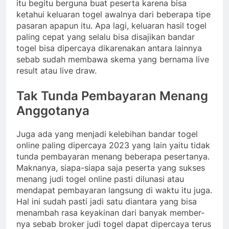
itu begitu berguna buat peserta karena bisa
ketahui keluaran togel awalnya dari beberapa tipe
pasaran apapun itu. Apa lagi, keluaran hasil togel
paling cepat yang selalu bisa disajikan bandar
togel bisa dipercaya dikarenakan antara lainnya
sebab sudah membawa skema yang bernama live
result atau live draw.
Tak Tunda Pembayaran Menang
Anggotanya
Juga ada yang menjadi kelebihan bandar togel
online paling dipercaya 2023 yang lain yaitu tidak
tunda pembayaran menang beberapa pesertanya.
Maknanya, siapa-siapa saja peserta yang sukses
menang judi togel online pasti dilunasi atau
mendapat pembayaran langsung di waktu itu juga.
Hal ini sudah pasti jadi satu diantara yang bisa
menambah rasa keyakinan dari banyak member-
nya sebab broker judi togel dapat dipercaya terus