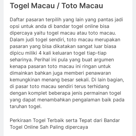
Togel Macau / Toto Macau
Daftar pasaran terpilih yang lain yang pantas jadi
opsi untuk anda di bandar togel online bisa
dipercaya yaitu togel macau atau toto macau.
Dalam judi togel sendiri, toto macau merupakan
pasaran yang bisa dikatakan sangat luar biasa
dipicu miliki 4 kali keluaran togel tiap-tiap
seharinya. Perihal ini pula yang buat argumen
kenapa pasaran toto macau ini ringan untuk
dimainkan bahkan juga memberi penawaran
kemungkinan menang besar sekali. Di lain bagian,
di pasar toto macau sendiri terus terhidang
dengan komplet beberapa jenis permainan togel
yang dapat menambahkan pengalaman baik pada
taruhan togel.
Perkiraan Togel Terbaik serta Tepat dari Bandar
Togel Online Sah Paling dipercaya