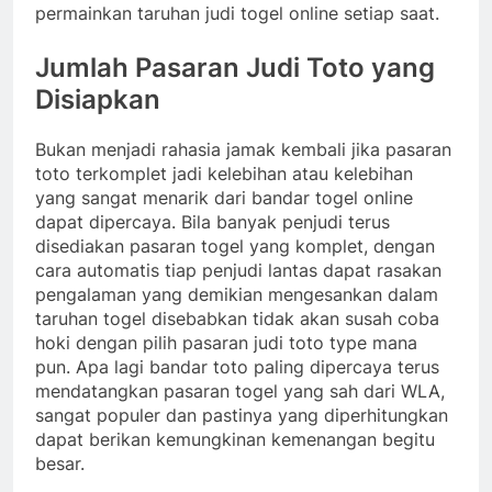
permainkan taruhan judi togel online setiap saat.
Jumlah Pasaran Judi Toto yang
Disiapkan
Bukan menjadi rahasia jamak kembali jika pasaran
toto terkomplet jadi kelebihan atau kelebihan
yang sangat menarik dari bandar togel online
dapat dipercaya. Bila banyak penjudi terus
disediakan pasaran togel yang komplet, dengan
cara automatis tiap penjudi lantas dapat rasakan
pengalaman yang demikian mengesankan dalam
taruhan togel disebabkan tidak akan susah coba
hoki dengan pilih pasaran judi toto type mana
pun. Apa lagi bandar toto paling dipercaya terus
mendatangkan pasaran togel yang sah dari WLA,
sangat populer dan pastinya yang diperhitungkan
dapat berikan kemungkinan kemenangan begitu
besar.