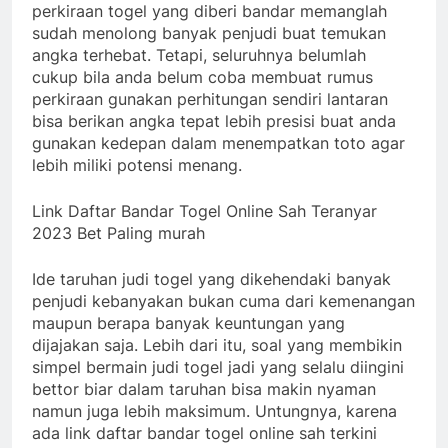
perkiraan togel yang diberi bandar memanglah
sudah menolong banyak penjudi buat temukan
angka terhebat. Tetapi, seluruhnya belumlah
cukup bila anda belum coba membuat rumus
perkiraan gunakan perhitungan sendiri lantaran
bisa berikan angka tepat lebih presisi buat anda
gunakan kedepan dalam menempatkan toto agar
lebih miliki potensi menang.
Link Daftar Bandar Togel Online Sah Teranyar
2023 Bet Paling murah
Ide taruhan judi togel yang dikehendaki banyak
penjudi kebanyakan bukan cuma dari kemenangan
maupun berapa banyak keuntungan yang
dijajakan saja. Lebih dari itu, soal yang membikin
simpel bermain judi togel jadi yang selalu diingini
bettor biar dalam taruhan bisa makin nyaman
namun juga lebih maksimum. Untungnya, karena
ada link daftar bandar togel online sah terkini