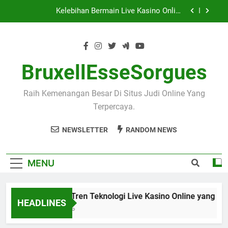
Skip
Analisis dan Manfaatnya
Cara Mengelola Modal Bermain Live Kasino
to
Online Agar Tetap Bertahan Lama di Tahun 2026
content
Daftar Game Live Kasino Online Paling
Menguntungkan dengan Jackpot Terbesar 2026:
Panduan Lengkap untuk Menang Besar
Analisis Tren Teknologi Live Kasino Online yang
Mengubah Pengalaman Bermain 2026 Dengan
BruxellEsseSorgues
Inovasi Terkini
Kelebihan Bermain Live Kasino Online
Dibandingkan Kasino Konvensional di 2026:
Raih Kemenangan Besar Di Situs Judi Online Yang
Analisis dan Manfaatnya
Cara Mengelola Modal Bermain Live Kasino
Terpercaya.
Online Agar Tetap Bertahan Lama di Tahun 2026
Daftar Game Live Kasino Online Paling
NEWSLETTER
RANDOM NEWS
Menguntungkan dengan Jackpot Terbesar 2026:
Panduan Lengkap untuk Menang Besar
MENU
Analisis Tren Teknologi Live Kasino Online yang Meng
HEADLINES
8 Hours Ago