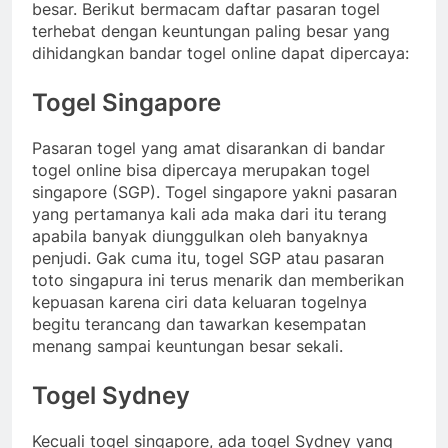
besar. Berikut bermacam daftar pasaran togel
terhebat dengan keuntungan paling besar yang
dihidangkan bandar togel online dapat dipercaya:
Togel Singapore
Pasaran togel yang amat disarankan di bandar
togel online bisa dipercaya merupakan togel
singapore (SGP). Togel singapore yakni pasaran
yang pertamanya kali ada maka dari itu terang
apabila banyak diunggulkan oleh banyaknya
penjudi. Gak cuma itu, togel SGP atau pasaran
toto singapura ini terus menarik dan memberikan
kepuasan karena ciri data keluaran togelnya
begitu terancang dan tawarkan kesempatan
menang sampai keuntungan besar sekali.
Togel Sydney
Kecuali togel singapore, ada togel Sydney yang