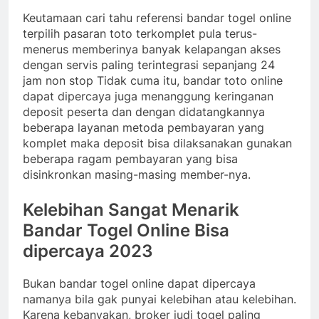
Keutamaan cari tahu referensi bandar togel online
terpilih pasaran toto terkomplet pula terus-
menerus memberinya banyak kelapangan akses
dengan servis paling terintegrasi sepanjang 24
jam non stop Tidak cuma itu, bandar toto online
dapat dipercaya juga menanggung keringanan
deposit peserta dan dengan didatangkannya
beberapa layanan metoda pembayaran yang
komplet maka deposit bisa dilaksanakan gunakan
beberapa ragam pembayaran yang bisa
disinkronkan masing-masing member-nya.
Kelebihan Sangat Menarik
Bandar Togel Online Bisa
dipercaya 2023
Bukan bandar togel online dapat dipercaya
namanya bila gak punyai kelebihan atau kelebihan.
Karena kebanyakan, broker judi togel paling