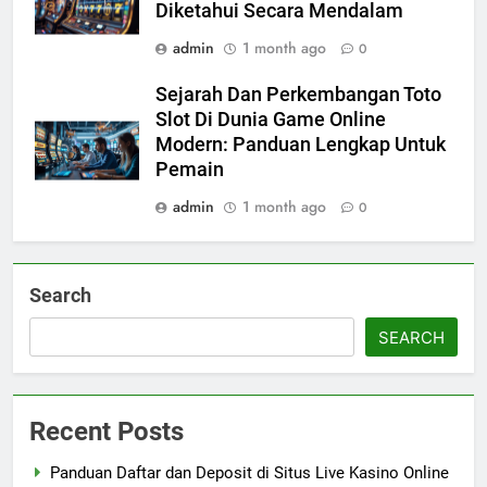
Diketahui Secara Mendalam
admin
1 month ago
0
Sejarah Dan Perkembangan Toto
Slot Di Dunia Game Online
Modern: Panduan Lengkap Untuk
Pemain
admin
1 month ago
0
Search
SEARCH
Recent Posts
Panduan Daftar dan Deposit di Situs Live Kasino Online