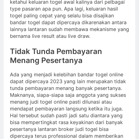
ketahui keluaran togel awal kalinya dari pelbagai
type pasaran apa pun. Apa lagi, keluaran hasil
togel paling cepat yang selalu bisa disajikan
bandar togel dapat dipercaya dikarenakan antara
lainnya lantaran sudah membawa mekanisme yang
bernama live result atau live draw.
Tidak Tunda Pembayaran
Menang Pesertanya
Ada yang menjadi kelebihan bandar togel online
dapat dipercaya 2023 yang lain merupakan tidak
tunda pembayaran menang banyak pesertanya.
Maknanya, siapa-siapa saja anggota yang sukses
menang judi togel online pasti dilunasi atau
mendapat pembayaran langsung ketika itu juga.
Hal tersebut sudah pasti jadi satu diantara yang
bisa mempertingkat rasa keyakinan dari banyak
pesertanya lantaran broker judi togel bisa
dipercaya terus professional dalam memberikan