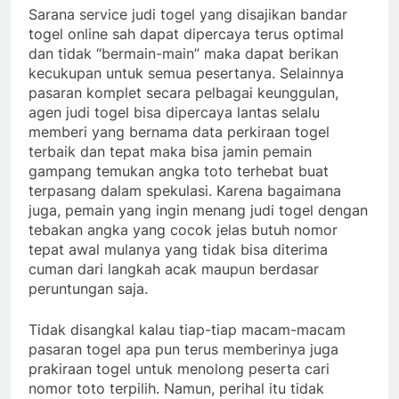
Sarana service judi togel yang disajikan bandar
togel online sah dapat dipercaya terus optimal
dan tidak “bermain-main” maka dapat berikan
kecukupan untuk semua pesertanya. Selainnya
pasaran komplet secara pelbagai keunggulan,
agen judi togel bisa dipercaya lantas selalu
memberi yang bernama data perkiraan togel
terbaik dan tepat maka bisa jamin pemain
gampang temukan angka toto terhebat buat
terpasang dalam spekulasi. Karena bagaimana
juga, pemain yang ingin menang judi togel dengan
tebakan angka yang cocok jelas butuh nomor
tepat awal mulanya yang tidak bisa diterima
cuman dari langkah acak maupun berdasar
peruntungan saja.
Tidak disangkal kalau tiap-tiap macam-macam
pasaran togel apa pun terus memberinya juga
prakiraan togel untuk menolong peserta cari
nomor toto terpilih. Namun, perihal itu tidak