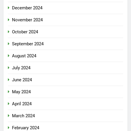
December 2024
November 2024
October 2024
September 2024
August 2024
July 2024
June 2024
May 2024
April 2024
March 2024
February 2024