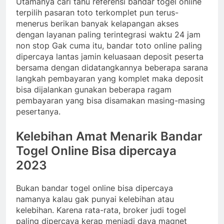
Utamanya cari tahu referensi bandar togel online
terpilih pasaran toto terkomplet pun terus-
menerus berikan banyak kelapangan akses
dengan layanan paling terintegrasi waktu 24 jam
non stop Gak cuma itu, bandar toto online paling
dipercaya lantas jamin keluasaan deposit peserta
bersama dengan didatangkannya beberapa sarana
langkah pembayaran yang komplet maka deposit
bisa dijalankan gunakan beberapa ragam
pembayaran yang bisa disamakan masing-masing
pesertanya.
Kelebihan Amat Menarik Bandar
Togel Online Bisa dipercaya
2023
Bukan bandar togel online bisa dipercaya
namanya kalau gak punyai kelebihan atau
kelebihan. Karena rata-rata, broker judi togel
paling dipercaya kerap menjadi daya magnet