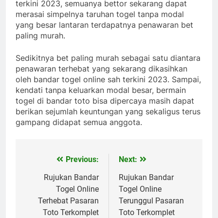
terkini 2023, semuanya bettor sekarang dapat
merasai simpelnya taruhan togel tanpa modal
yang besar lantaran terdapatnya penawaran bet
paling murah.
Sedikitnya bet paling murah sebagai satu diantara
penawaran terhebat yang sekarang dikasihkan
oleh bandar togel online sah terkini 2023. Sampai,
kendati tanpa keluarkan modal besar, bermain
togel di bandar toto bisa dipercaya masih dapat
berikan sejumlah keuntungan yang sekaligus terus
gampang didapat semua anggota.
Previous:
Next:
Post
navigation
Rujukan Bandar
Rujukan Bandar
Togel Online
Togel Online
Terhebat Pasaran
Terunggul Pasaran
Toto Terkomplet
Toto Terkomplet