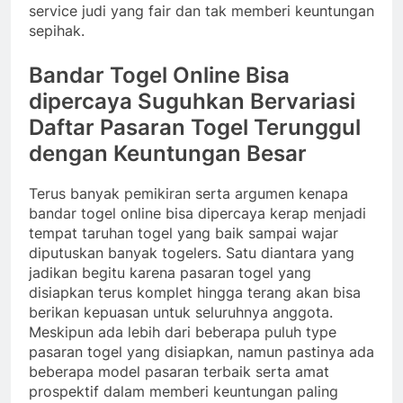
service judi yang fair dan tak memberi keuntungan
sepihak.
Bandar Togel Online Bisa
dipercaya Suguhkan Bervariasi
Daftar Pasaran Togel Terunggul
dengan Keuntungan Besar
Terus banyak pemikiran serta argumen kenapa
bandar togel online bisa dipercaya kerap menjadi
tempat taruhan togel yang baik sampai wajar
diputuskan banyak togelers. Satu diantara yang
jadikan begitu karena pasaran togel yang
disiapkan terus komplet hingga terang akan bisa
berikan kepuasan untuk seluruhnya anggota.
Meskipun ada lebih dari beberapa puluh type
pasaran togel yang disiapkan, namun pastinya ada
beberapa model pasaran terbaik serta amat
prospektif dalam memberi keuntungan paling