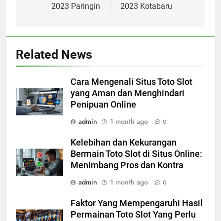
2023 Paringin
2023 Kotabaru
Related News
Cara Mengenali Situs Toto Slot
yang Aman dan Menghindari
Penipuan Online
admin
1 month ago
0
Kelebihan dan Kekurangan
Bermain Toto Slot di Situs Online:
Menimbang Pros dan Kontra
admin
1 month ago
0
Faktor Yang Mempengaruhi Hasil
Permainan Toto Slot Yang Perlu