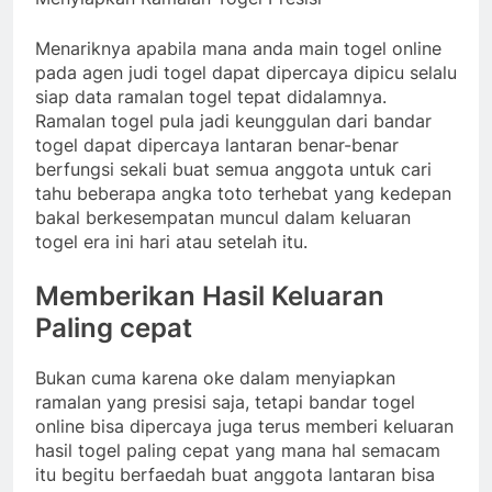
Menariknya apabila mana anda main togel online
pada agen judi togel dapat dipercaya dipicu selalu
siap data ramalan togel tepat didalamnya.
Ramalan togel pula jadi keunggulan dari bandar
togel dapat dipercaya lantaran benar-benar
berfungsi sekali buat semua anggota untuk cari
tahu beberapa angka toto terhebat yang kedepan
bakal berkesempatan muncul dalam keluaran
togel era ini hari atau setelah itu.
Memberikan Hasil Keluaran
Paling cepat
Bukan cuma karena oke dalam menyiapkan
ramalan yang presisi saja, tetapi bandar togel
online bisa dipercaya juga terus memberi keluaran
hasil togel paling cepat yang mana hal semacam
itu begitu berfaedah buat anggota lantaran bisa