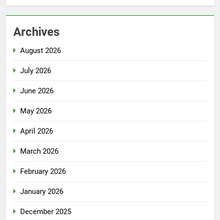
Archives
August 2026
July 2026
June 2026
May 2026
April 2026
March 2026
February 2026
January 2026
December 2025