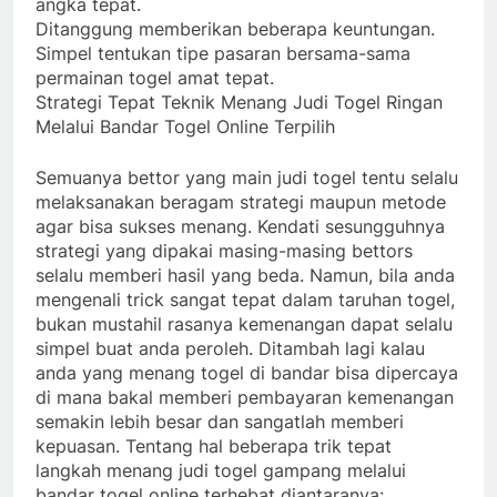
angka tepat.
Ditanggung memberikan beberapa keuntungan.
Simpel tentukan tipe pasaran bersama-sama
permainan togel amat tepat.
Strategi Tepat Teknik Menang Judi Togel Ringan
Melalui Bandar Togel Online Terpilih
Semuanya bettor yang main judi togel tentu selalu
melaksanakan beragam strategi maupun metode
agar bisa sukses menang. Kendati sesungguhnya
strategi yang dipakai masing-masing bettors
selalu memberi hasil yang beda. Namun, bila anda
mengenali trick sangat tepat dalam taruhan togel,
bukan mustahil rasanya kemenangan dapat selalu
simpel buat anda peroleh. Ditambah lagi kalau
anda yang menang togel di bandar bisa dipercaya
di mana bakal memberi pembayaran kemenangan
semakin lebih besar dan sangatlah memberi
kepuasan. Tentang hal beberapa trik tepat
langkah menang judi togel gampang melalui
bandar togel online terhebat diantaranya: